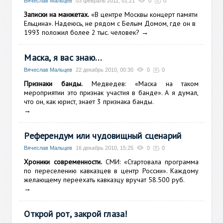
Вячеслав Мальцев
03 февраль 2011, 01:21
0
0
Записки на манжетах.
«В центре Москвы концерт памяти
Ельцина». Надеюсь, не рядом с Белым Домом, где он в
1993 положил более 2 тыс. человек?
→
Маска, я вас знаю…
Вячеслав Мальцев
22 декабрь 2010, 00:30
0
0
Признаки банды.
Медведев: «Маска на таком
мероприятии это признак участия в банде». А я думал,
что он, как юрист, знает 3 признака банды.
→
Референдум или чудовищный сценарий
Вячеслав Мальцев
16 декабрь 2010, 15:25
0
0
Хроники современности.
СМИ: «Стартовала программа
по переселению кавказцев в центр России». Каждому
желающему переехать кавказцу вручат 58.500 руб.
→
Открой рот, закрой глаза!