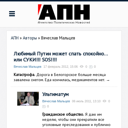
АПН
»
Авторы
»
Вячеслав Мальцев
Любимый Путин может спать спокойно…
или СУКИ!!! SOS!!!!
Вячеслав Мальцев
17 февраль 2012, 15:06
0
0
Катастрофа.
Дорога в Белогорское больше месяца
завалена снегом. Еда кончилась, медикаментов нет.
→
Ультиматум
Вячеслав Мальцев
06 июль 2011, 13:10
0
0
Гражданское общество.
Я даю им
неделю, чтобы они прекратили все
уголовные преследования и публично