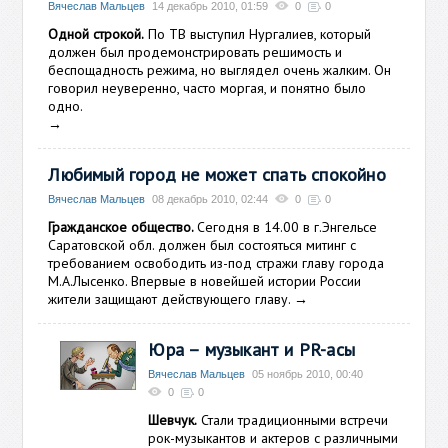
Вячеслав Мальцев
14 декабрь 2010, 01:59
0
0
Одной строкой.
По ТВ выступил Нургалиев, который
должен был продемонстрировать решимость и
беспощадность режима, но выглядел очень жалким. Он
говорил неуверенно, часто моргая, и понятно было
одно.
→
Любимый город не может спать спокойно
Вячеслав Мальцев
08 декабрь 2010, 02:44
0
0
Гражданское общество.
Сегодня в 14.00 в г.Энгельсе
Саратовской обл. должен был состояться митинг с
требованием освободить из-под стражи главу города
М.А.Лысенко. Впервые в новейшей истории России
жители защищают действующего главу.
→
Юра – музыкант и PR-асы
Вячеслав Мальцев
05 ноябрь 2010, 00:40
0
0
Шевчук.
Стали традиционными встречи
рок-музыкантов и актеров с различными