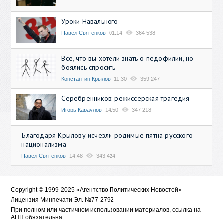
Уроки Навального
Павел Святенков
01:14
364 538
Всё, что вы хотели знать о педофилии, но
боялись спросить
Константин Крылов
11:30
359 247
Серебренников: режиссерская трагедия
Игорь Караулов
14:50
347 218
Благодаря Крылову исчезли родимые пятна русского
национализма
Павел Святенков
14:48
343 424
Copyright © 1999-2025 «Агентство Политических Новостей»
Лицензия Минпечати Эл. №77-2792
При полном или частичном использовании материалов, ссылка на
АПН обязательна