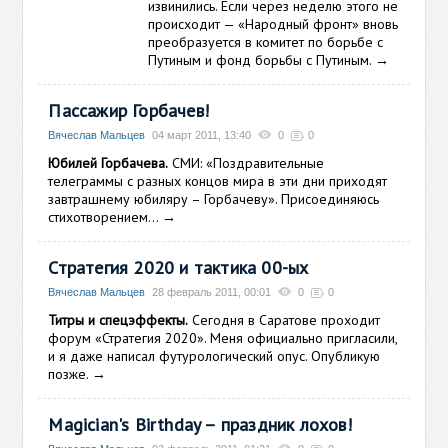
извинились. Если через неделю этого не
происходит — «Народный фронт» вновь
преобразуется в комитет по борьбе с
Путиным и фонд борьбы с Путиным.
→
Пассажир Горбачев!
Вячеслав Мальцев
04 март 2011, 13:40
0
0
Юбилей Горбачева.
СМИ: «Поздравительные
телеграммы с разных концов мира в эти дни приходят
завтрашнему юбиляру – Горбачеву». Присоединяюсь
стихотворением…
→
Стратегия 2020 и тактика 00-ых
Вячеслав Мальцев
28 февраль 2011, 00:01
0
0
Титры и спецэффекты.
Сегодня в Саратове проходит
форум «Стратегия 2020». Меня официально пригласили,
и я даже написал футурологический опус. Опубликую
позже.
→
Magician's Birthday – праздник лохов!