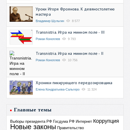
Уроки Игоря Фроянова. К девяностолетию
мастера
Владимир Шульгин
8 577
Transnistria. Игра на минном поле - III
Роман Коноплев
9 793
Transnistria. Игра на минном поле - II
Роман Коноплев
10 756
Хроники пикирующего передозировщика
Елена Кондратьева-Сальгеро
11 324
Главные темы
Коррупция
Выборы президента РФ
Госдума РФ
Интернет
Новые законы
Правительство