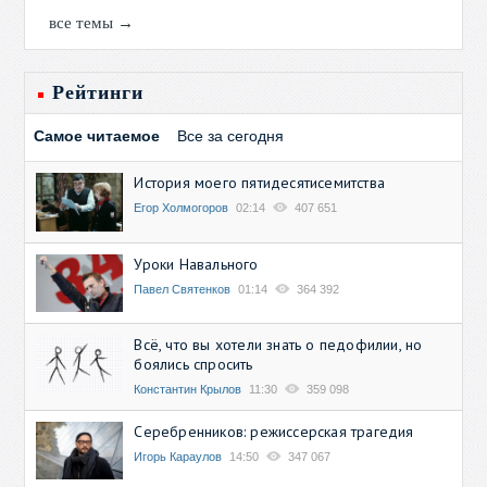
все темы →
Рейтинги
Самое читаемое
Все за сегодня
История моего пятидесятисемитства
Егор Холмогоров
02:14
407 651
Уроки Навального
Павел Святенков
01:14
364 392
Всё, что вы хотели знать о педофилии, но
боялись спросить
Константин Крылов
11:30
359 098
Серебренников: режиссерская трагедия
Игорь Караулов
14:50
347 067