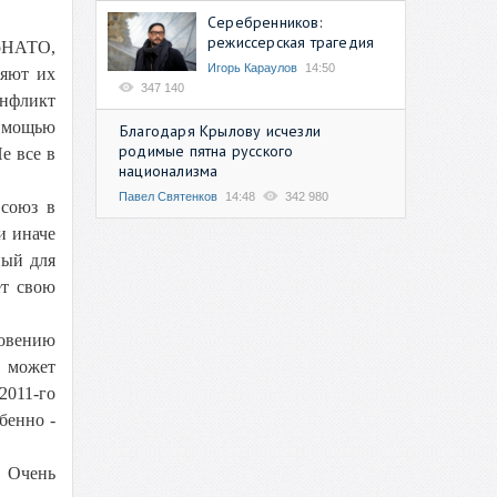
Серебренников:
режиссерская трагедия
гоНАТО,
Игорь Караулов
14:50
няют их
347 140
онфликт
й мощью
Благодаря Крылову исчезли
родимые пятна русского
е все в
национализма
Павел Святенков
14:48
342 980
 союз в
и иначе
ный для
ет свою
новению
о может
2011-го
бенно -
. Очень