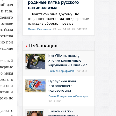
родимые пятна русского
ний для
национализма
и газа.
Константин учил другому. Что
рьевого
нация возникает тогда, когда простые
граждане обретают права, в
 основе
о, была
Павел Святенков
23 сен, 14:48
342 987
статка
 но при
Публикации
нешние
Как США вызвали у
Японии когнитивные
тельный
нарушения и амнезию?
еверные
Рамиль Гарифуллин
331
го моря
сесть в
Пурпурные поля
осоловевшего
сли они
человечества
оссии и
Елена Кондратьева-Сальгеро
речь не
4 392
фликт с
Экономический
терроризм против