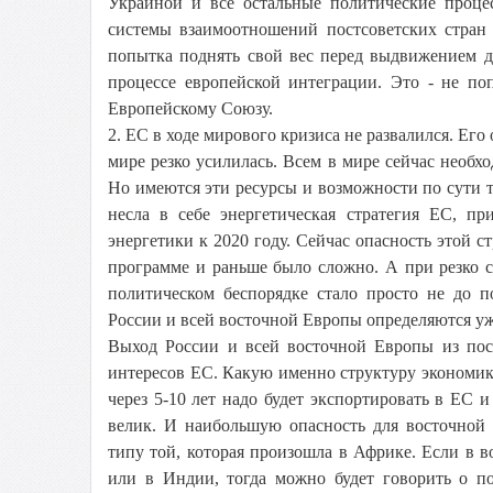
Украиной и все остальные политические проце
системы взаимоотношений постсоветских стран
попытка поднять свой вес перед выдвижением д
процессе европейской интеграции. Это - не по
Европейскому Союзу.
2. ЕС в ходе мирового кризиса не развалился. Ег
мире резко усилилась. Всем в мире сейчас необх
Но имеются эти ресурсы и возможности по сути
несла в себе энергетическая стратегия ЕС, пр
энергетики к 2020 году. Сейчас опасность этой с
программе и раньше было сложно. А при резко с
политическом беспорядке стало просто не до п
России и всей восточной Европы определяются уж
Выход России и всей восточной Европы из посл
интересов ЕС. Какую именно структуру экономик
через 5-10 лет надо будет экспортировать в ЕС 
велик. И наибольшую опасность для восточной 
типу той, которая произошла в Африке. Если в во
или в Индии, тогда можно будет говорить о по