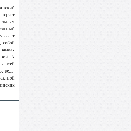
аинский
 теряет
иальным
тельный
угасает
д собой
 рамках
урой. А
ль всей
, ведь,
актной
инских