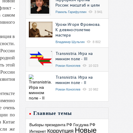
е новой
России: масштаб и цели
фликт -
Рамиль Гарифуллин
3 941
в самом
тивного
Уроки Игоря Фроянова.
К девяностолетию
мастера
зиция в
Владимир Шульгин
8 802
сности.
 России
Transnistria. Игра на
ородной
минном поле - III
ть этой
Роман Коноплев
10 023
 России
Transnistria. Игра на
азвития
минном поле - II
Роман Коноплев
10 982
нтексте
 именно
е очень
Главные темы
ации по
в Китае
Выборы президента РФ
Госдума РФ
Новые
Если же
Коррупция
Интернет