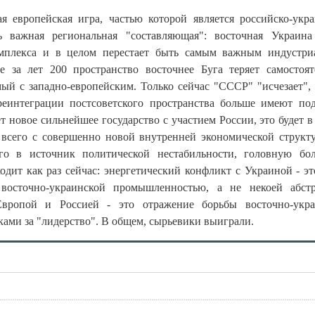
ая европейская игра, частью которой является российско-укр
ь важная региональная "составляющая": восточная Украина
комплекса и в целом перестает быть самым важным индустр
е за лет 200 пространство восточнее Буга теряет самостоя
ый с западно-европейским. Только сейчас "СССР" "исчезает", 
реинтеграции постсоветского пространства больше имеют по
т новое сильнейшее государство с участием России, это будет в
 всего с совершенно новой внутренней экономической структ
лго в источник политической нестабильности, головную бо
дит как раз сейчас: энергетический конфликт с Украиной - это
восточно-украинской промышленностью, а не некоей абстр
вропой и Россией - это отражение борьбы восточно-укра
ами за "лидерство". В общем, сырьевики выиграли.