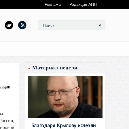
Реклама
Редакция АПН
Материал недели
евцов
ны.
оссии,
Благодаря Крылову исчезли
Мировой