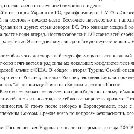
о, определятся они в течение ближайших недель:
рой интеграции Украины в ЕС, трансформируют НАТО в Энер
 на востоке - прежде всего Восточное партнерство и напол
 Германии и других стран-доноров ЕС. Это означает мощный к
а долгие годы вперед. Постлиссабонский ЕС станет всей свое
ропу" и т.д. Это создает внутриевропейскую неустойчивость. Н
 лиссабонского договора и быстро формируют региональный
т союз втягивается в ряд сильных локальных конфликтов так ил
 прямой альянс с США. В общем - вторая Турция. Самый опас
бороться с Россией, истощая Россию, западная Европа провед
 и есть "африканизация" востока Европы и региона России.
Россию, откупаясь от восточно-европейцев по своему обык
 особенно сильно страдает сейчас от мирового кризиса. Эт
инимается. И где-то после выборов в Европарламент, года с 
опейским Союзом. Прежде всего по вопросам безопасности, осо
ни Россия ни вся Европа не знали со времен распада СССР