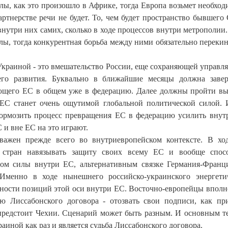
ы, как это произошло в Африке, тогда Европа возьмет необход
ртнерстве речи не будет. То, чем будет пространство бывшего
внутри них самих, сколько в ходе процессов внутри метрополии.
ы, тогда конкурентная борьба между ними обязательно перекин
Украиной - это вмешательство России, еще сохраняющей управля
го развития. Буквально в ближайшие месяцы должна заве
ающего ЕС в общем уже в федерацию. Далее должны пройти в
 ЕС станет очень ощутимой глобальной политической силой.
тормозить процесс превращения ЕС в федерацию усилить внут
 и вне ЕС на это играют.
важен прежде всего во внутриевропейском контексте. В хо
их стран навязывать защиту своих всему ЕС и вообще спос
ом силы внутри ЕС, альтернативным связке Германия-Франц
Именно в ходе нынешнего российско-украинского энергети
ности позиций этой оси внутри ЕС. Восточно-европейцы вполн
ю Лиссабонского договора - отозвать свои подписи, как пр
 предстоит Чехии. Сценарий может быть разным. И основным 
аиной как раз и является судьба Лиссабонского договора.