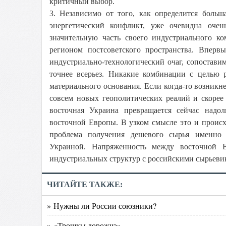
критичный выбор.
3. Независимо от того, как определится больш
энергетический конфликт, уже очевидна очен
значительную часть своего индустриального 
регионом постсоветского пространства. Впервы
индустриально-технологический очаг, сопоставим
точнее всерьез. Никакие комбинации с целью 
материального основания. Если когда-то возникне
совсем новых геополитических реалий и скорее
восточная Украина превращается сейчас надо
восточной Европы. В узком смысле это и происхо
проблема получения дешевого сырья именно 
Украиной. Напряженность между восточной Е
индустриальных структур с российскими сырьевик
ЧИТАЙТЕ ТАКЖЕ:
» Нужны ли России союзники?
» «Трошкы дорожчэ»