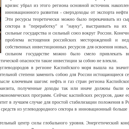
кризис убрал из этого региона основной источник накопле
инновационного развития - сверхдоходы от экспорта нефти 
Эти ресурсы теоретически можно было перекачивать из сы
сектора в "переработку" и "науку", выстраивать на их
сильные государства и сильный союз вокруг России. Конечн
проблема истощения российских месторождений и недо
собственных инвестиционных ресурсов для освоения новых,
сильном государстве можно было смело привлекать в
тической опасности такие инвестиции за собою не влекли.
 углеводородов в регионе Каспийского моря вышла на значи
чительной степени заменить собою для России истощающиеся с
ысле ключевым шагом: нефть и газ стран региона Каспийско
транзита, полученные доходы так или иначе должны были о
экономических программ. Сейчас каспийских ресурсов, даже е
атит в лучшем случае для простой стабилизации положения в Р
 средств из углеводородного сектора в инновационный больше 
тельный центр силы глобального уровня. Энергетический кон