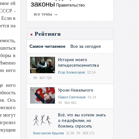
законы
имое ей
Правительство
 СССР -
все темы →
 Если в
ется на
Рейтинги
емость,
Самое читаемое
Все за сегодня
ршиться
ыборы в
История моего
 Именно
пятидесятисемитства
ри него
Егор Холмогоров
02:14
407 728
де него
Уроки Навального
обность
Павел Святенков
01:14
ия. Ось
364 462
ческого
Всё, что вы хотели знать
е могут
о педофилии, но
игрозил
боялись спросить
текущим
Константин Крылов
11:30
359 171