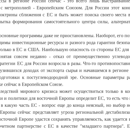
ссы в регионе России сейчас - это всего лишь выстраивани
 с метрополией - Европейским Союзом. Для России этот кон
октрины сближения с ЕС и быть может поиска своего места 
пытка формирования самостоятельного центра силы, альтерна
о основные программы даже не приостановлены. Наоборот, его по
одимы инвестиционные ресурсы и разного рода гарантии безопа
 только в ЕС и США. Наибольшую опасность со стороны ЕС для
инятая совсем недавно - отказ от преимущественно углевод
тратегии ЕС для России возросла в разы. Что-то противопостави
узившихся доходах от экспорта сырья и начавшемся в регионе
одготовки к постуглеводородной эре. Основные параметры р
е сейчас в Европейском Союзе.
едствий мирового кризиса может осуществиться только в ко
и и политики для восточной Европы определит ЕС, то есть что
и в какую часть ЕС - вопрос еще до конца неясный, но выбор н
Европы сейчас представляет угроза региональной дестабилиз
сточной Европе удастся сохранять управляемость, как удается 
четном партнерстве с ЕС в качестве "младшего партнера". 