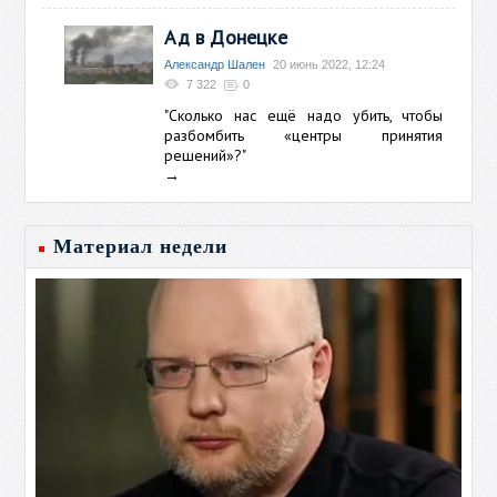
Ад в Донецке
Александр Шален
20 июнь 2022, 12:24
7 322
0
"Сколько нас ещё надо убить, чтобы
разбомбить «центры принятия
решений»?"
→
Материал недели