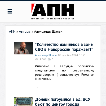
АПН
»
Авторы
»
Александр Шален
"Количество язычников в зоне
СВО в Новороссии поражает!"
Александр Шален
03 декабрь 2024, 10:21
9 804
0
Интервью с ведущим российским
специалистом по современному
родноверию (неоязычеству) Романом
Шиженским.
→
Донецк погрузился в ад: ВСУ
бьют по центру города