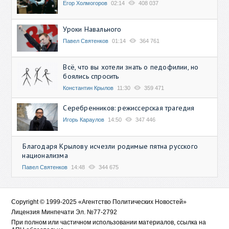
Егор Холмогоров
02:14
408 037
Уроки Навального
Павел Святенков
01:14
364 761
Всё, что вы хотели знать о педофилии, но
боялись спросить
Константин Крылов
11:30
359 471
Серебренников: режиссерская трагедия
Игорь Караулов
14:50
347 446
Благодаря Крылову исчезли родимые пятна русского
национализма
Павел Святенков
14:48
344 675
Copyright © 1999-2025 «Агентство Политических Новостей»
Лицензия Минпечати Эл. №77-2792
При полном или частичном использовании материалов, ссылка на