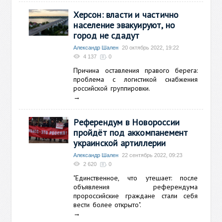
Херсон: власти и частично
население эвакуируют, но
город не сдадут
Александр Шален
20 октябрь 2022, 19:22
4 137
0
Причина оставления правого берега:
проблема с логистикой снабжения
российской группировки.
→
Референдум в Новороссии
пройдёт под аккомпанемент
украинской артиллерии
Александр Шален
22 сентябрь 2022, 09:23
2 620
0
"Единственное, что утешает: после
объявления референдума
пророссийские граждане стали себя
вести более открыто".
→