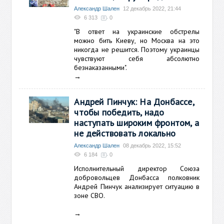
Александр Шален
12 декабрь 2022, 21:44
6 313
0
"В ответ на украинские обстрелы
можно бить Киеву, но Москва на это
никогда не решится. Поэтому украинцы
чувствуют себя абсолютно
безнаказанными".
→
Андрей Пинчук: На Донбассе,
чтобы победить, надо
наступать широким фронтом, а
не действовать локально
Александр Шален
08 декабрь 2022, 15:52
6 184
0
Исполнительный директор Союза
добровольцев Донбасса полковник
Андрей Пинчук анализирует ситуацию в
зоне СВО.
→