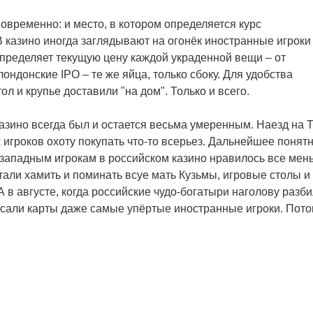
новременно: и место, в котором определяется курс
В казино иногда заглядывают на огонёк иностранные игроки
определяет текущую цену каждой украденной вещи – от
 лондонские
IPO
– те же яйца, только сбоку. Для удобства
 и крупье доставили "на дом". Только и всего.
казино всегда был и остается весьма умеренным. Наезд на
 игроков охоту покупать что-то всерьез. Дальнейшее понятн
 западным игрокам в российском казино нравилось все мен
тали хамить и поминать всуе мать Кузьмы, игровые столы и
 в августе, когда российские чудо-богатыри наголову разб
сали карты даже самые упёртые иностранные игроки. Пото