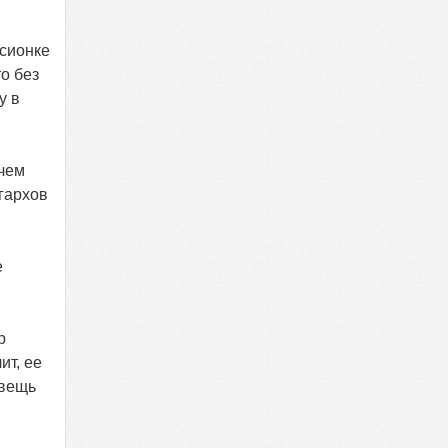
ссионке
о без
у в
 чем
гархов
е
р
ит, ее
 вещь