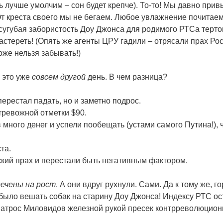
 лучше умолчим – сон будет крепче). То-то! Мы давно прив
 От креста своего мы не бегаем. Любое увлажнение почитаем
о сугубая забористость Доу Джонса для родимого РТСа терт
растереть! (Опять же агенты ЦРУ гадили – отрясали прах Рос
оже нельзя забывать!)
а это уже
совсем другой
день. В чем разница?
 перестал падать, но и заметно подрос.
тревожной отметки $90.
много денег и успели пообещать (устами самого Путина!), 
та.
ский прах и перестали быть негативным фактором.
ечены на рост
. А они вдруг рухнули. Сами. Да к тому же, г
 было вешать собак на старину Доу Джонса! Индексу РТС ос
а матрос Миловидов железной рукой пресек контрреволюцио