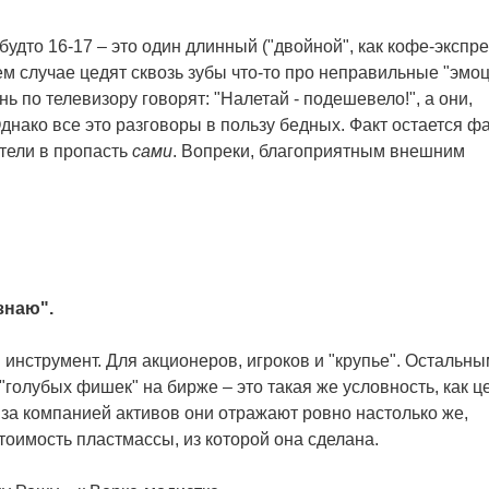
будто 16-17 – это один длинный ("двойной", как кофе-экспре
м случае цедят сквозь зубы что-то про неправильные "эмо
ь по телевизору говорят: "Налетай - подешевело!", а они,
 Однако все это разговоры в пользу бедных. Факт остается ф
тели в пропасть
сами
. Вопреки, благоприятным внешним
 знаю".
нструмент. Для акционеров, игроков и "крупье". Остальны
 "голубых фишек" на бирже – это такая же условность, как ц
за компанией активов они отражают ровно настолько же,
оимость пластмассы, из которой она сделана.