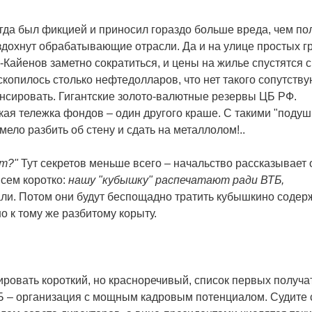
гда был фикцией и приносил гораздо больше вреда, чем по
 вздохнут обрабатывающие отрасли. Да и на улице простых 
-Кайенов заметно сократиться, и цены на жилье спустятся с
е скопилось столько нефтедолларов, что нет такого сопутств
енсировать. Гигантские золото-валютные резервы ЦБ РФ.
ая тележка фондов – один другого краше. С такими "поду
ело разбить об стену и сдать на металлолом!..
ет?"
Тут секретов меньше всего – начальство рассказывает 
всем коротко:
нашу "кубышку" распечатают ради ВТБ,
ли. Потом они будут беспощадно тратить кубышкино содер
о к тому же разбитому корыту.
ировать короткий, но красноречивый, список первых получа
Б – организация с мощным кадровым потенциалом. Судите 