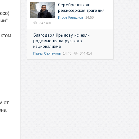
Серебренников:
режиссерская трагедия
ссо)
Игорь Караулов
14:50
ции"
347 401
Благодаря Крылову исчезли
актом –
родимые пятна русского
национализма
Павел Святенков
14:48
344 414
м от
ена