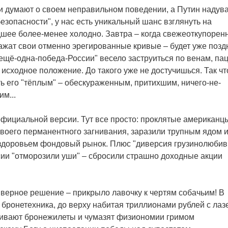
и думают о своем неправильном поведении, а Путин надув
езопасности", у нас есть уникальный шанс взглянуть на
шее более-менее холодно. Завтра – когда свежеоткупорен
жат свои отменно эрегированные кривые – будет уже позд
ещё-одна-победа-России" весело заструиться по венам, па
 исходное положение. До такого уже не достучишься. Так чт
ь его "тёплым" – обескураженным, притихшим, ничего-не-
м...
фициальной версии. Тут все просто: проклятые американцы
своего перманентного загнивания, заразили трупным ядом 
доровьем фондовый рынок. Плюс "диверсия грузинолюби
сии "отморозили уши" – сбросили страшно доходные акции
верное решение – прикрыло лавочку к чертям собачьим! В
 бронетехника, до верху набитая триллионами рублей с ла
ивают бронежилеты и чумазят физиономии гримом