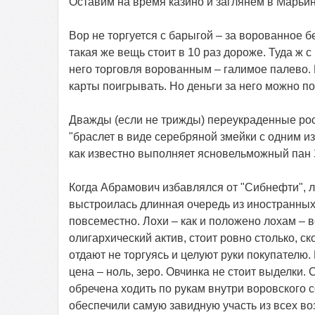
Оставим на время казино и заглянем в Марьин
Вор не торгуется с барыгой – за ворованное б
такая же вещь стоит в 10 раз дороже. Туда ж 
него торговля ворованным – галимое палево.
карты поигрывать. Но деньги за него можно по
Дважды (если не трижды) переукраденные рос
"браслет в виде серебряной змейки с одним и
как известно выполняет ясновельможный пан 
Когда Абрамович избавлялся от "Сибнефти", л
выстроилась длинная очередь из иностранных
повсеместно. Лохи – как и положено лохам – в
олигархический актив, стоит ровно столько, ск
отдают не торгуясь и целуют руки покупателю.
цена – ноль, зеро. Овчинка не стоит выделки.
обречена ходить по рукам внутри воровского 
обеспечили самую завидную участь из всех во