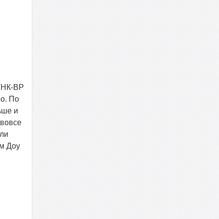
 ТНК-ВР
о. По
ьше и
 вовсе
или
м Доу