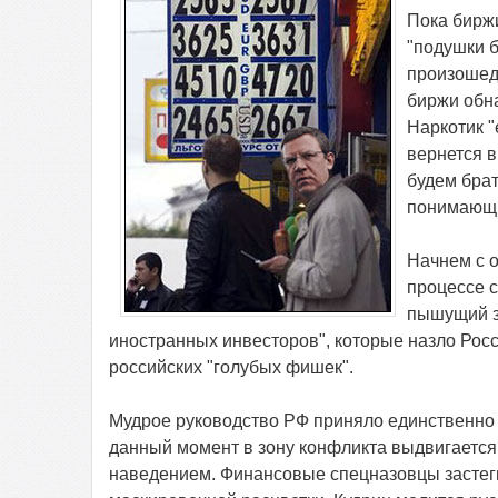
Пока бирж
"подушки б
произошед
биржи обна
Наркотик "
вернется в
будем брат
понимающи
Начнем с о
процессе 
пышущий з
иностранных инвесторов", которые назло Рос
российских "голубых фишек".
Мудрое руководство РФ приняло единственно 
данный момент в зону конфликта выдвигается
наведением. Финансовые спецназовцы застег