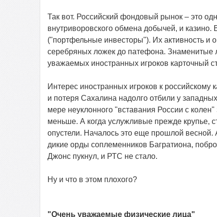
Так вот. Российский фондовый рынок – это од
внутриворовского обмена добычей, и казино. 
("портфельные инвесторы"). Их активность и 
серебряных ложек до патефона. Знаменитые
уважаемых иностранных игроков карточный стол
Интерес иностранных игроков к российскому 
и потеря Сахалина надолго отбили у западных
мере неуклонного "вставания России с колен"
меньше. А когда услужливые прежде крупье, с
опустели. Началось это еще прошлой весной. А
дикие орды соплеменников Багратиона, побро
Джонс пукнул, и РТС не стало.
Ну и что в этом плохого?
"Очень уважаемые физические лица"