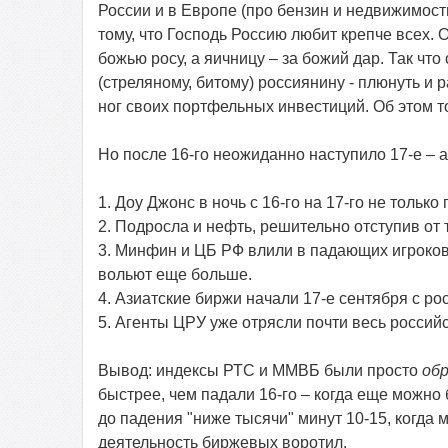
России и в Европе (про бензин и недвижимость
тому, что Господь Россию любит крепче всех.
божью росу, а яичницу – за божий дар. Так чт
(стреляному, битому) россиянину - плюнуть и 
ног своих портфельных инвестиций. Об этом т
Но после 16-го неожиданно наступило 17-е – 
1. Доу Джонс в ночь с 16-го на 17-го не только
2. Подросла и нефть, решительно отступив от 
3. Минфин и ЦБ РФ влили в падающих игроков 
вольют еще больше.
4. Азиатские биржи начали 17-е сентября с рос
5. Агенты ЦРУ уже отрясли почти весь россий
Вывод: индексы РТС и ММВБ были просто
обр
быстрее, чем падали 16-го – когда еще можно
до падения "ниже тысячи" минут 10-15, когд
деятельность биржевых воротил.