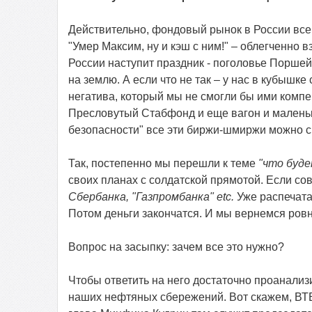
Действительно, фондовый рынок в России все
"Умер Максим, ну и кэш с ним!" – облегченно
России наступит праздник - поголовье Поршей
на землю. А если что не так – у нас в кубышк
негатива, который мы не смогли бы ими комп
Пресловутый Стабфонд и еще вагон и маленьк
безопасности" все эти биржи-шмиржи можно см
Так, постепенно мы перешли к теме
"что буд
своих планах с солдатской прямотой. Если со
Сбербанка, "Газпромбанка"
etc
.
Уже распечата
Потом деньги закончатся. И мы вернемся ровн
Вопрос на засыпку: зачем все это нужно?
Чтобы ответить на него достаточно проанализ
наших нефтяных сбережений. Вот скажем, ВТ