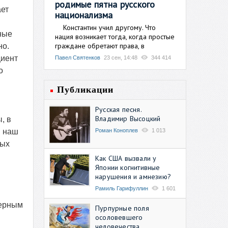
родимые пятна русского
ает
национализма
Константин учил другому. Что
ные
нация возникает тогда, когда простые
граждане обретают права, в
но.
циент
Павел Святенков
23 сен, 14:48
344 414
о
Публикации
Русская песня.
Владимир Высоцкий
, в
Роман Коноплев
1 013
и наш
вых
Как США вызвали у
Японии когнитивные
нарушения и амнезию?
Рамиль Гарифуллин
1 601
зерным
Пурпурные поля
осоловевшего
человечества