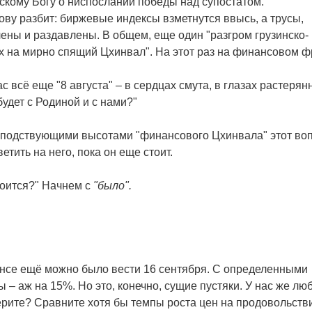
скому Богу о ниспослании победы над супостатом.
лову разбит: биржевые индексы взметнутся ввысь, а трусы,
ены и раздавлены. В общем, еще один "разгром грузинско-
 на мирно спящий Цхинвал". На этот раз на финансовом ф
ас всё еще "8 августа" – в сердцах смута, в глазах растерян
 будет с Родиной и с нами?"
осподствующими высотами "финансового Цхинвала" этот во
етить на него, пока он еще стоит.
коится?" Начнем с
"было".
нсе ещё можно было вести 16 сентября. С определенными
ы – аж на 15%. Но это, конечно, сущие пустяки. У нас же лю
верите? Сравните хотя бы темпы роста цен на продовольств