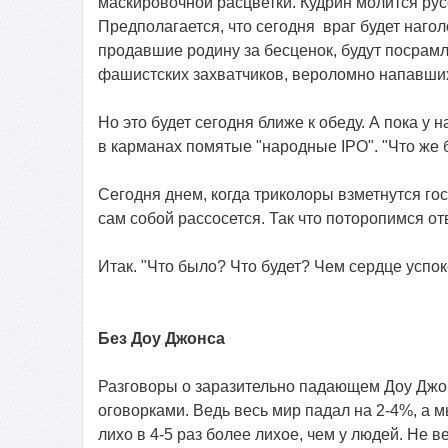
маскировочной расцветки. Кудрин молится рус
Предполагается, что сегодня
враг будет наго
продавшие родину за бесценок, будут посрамл
фашистских захватчиков, вероломно напавших
Но это будет сегодня ближе к обеду. А пока у н
в карманах помятые "народные
IPO
". "Что же
Сегодня днем, когда триколоры взметнутся г
сам собой рассосется. Так что поторопимся отв
Итак. "Что было? Что будет? Чем сердце успо
Без Доу Джонса
Разговоры о заразительно падающем Доу Джо
оговорками. Ведь весь мир падал на 2-4%, а м
лихо в 4-5 раз более лихое, чем у людей. Не 