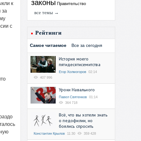
законы
ыкли к
Правительство
 за
все темы →
ому
сии с
Рейтинги
Самое читаемое
Все за сегодня
История моего
пятидесятисемитства
Егор Холмогоров
02:14
407 996
что
Уроки Навального
Павел Святенков
01:14
364 718
Всё, что вы хотели знать
ораздо
о педофилии, но
талось
боялись спросить
нную
Константин Крылов
11:30
359 428