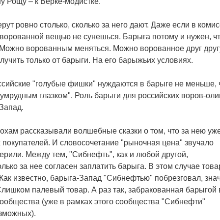
у Рощу – к Верке-модистке.
ерут ровно столько, сколько за него дают. Даже если в коми
с ворованной вещью не сунешься. Барыга потому и нужен, чт
 Можно ворованным меняться. Можно ворованное друг друг
лучить только от барыги. На его барыжьих условиях.
сийские "голубые фишки" нуждаются в барыге не меньше,
зумрудным глазком". Роль барыги для российских воров-оли
Запад.
охам рассказывали волшебные сказки о том, что за нею уж
 покупателей. И словосочетание "рыночная цена" звучало
ерили. Между тем, "Сибнефть", как и любой другой,
олько за нее согласен заплатить барыга. В этом случае това
 Как известно, барыга-Запад "Сибнефтью" побрезговал, знач
 Слишком палевый товар. А раз так, забракованная барыгой
сообщества (уже в рамках этого сообщества "Сибнефти"
зможных).