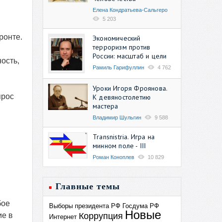
Елена Кондратьева-Сальгеро
5 203
ронте.
Экономический
терроризм против
России: масштаб и цели
ность,
Рамиль Гарифуллин
4 762
Уроки Игоря Фроянова.
прос
К девяностолетию
мастера
Владимир Шульгин
9 588
Transnistria. Игра на
минном поле - III
Роман Коноплев
10 829
Главные темы
бое
Выборы президента РФ
Госдума РФ
Новые
Коррупция
ие в
Интернет