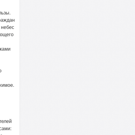
льзы.
граждан
 небес
ующего
шками
о
жимое.
телей
сами: