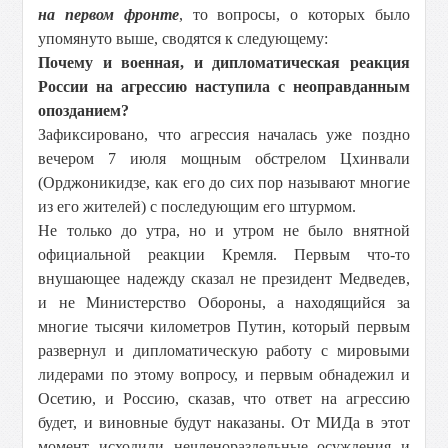
на первом фронте
, то вопросы, о которых было
упомянуто выше, сводятся к следующему:
Почему и военная, и дипломатическая реакция
России на агрессию наступила с неоправданным
опозданием?
Зафиксировано, что агрессия началась уже поздно
вечером 7 июля мощным обстрелом Цхинвали
(Орджоникидзе, как его до сих пор называют многие
из его жителей) с последующим его штурмом.
Не только до утра, но и утром не было внятной
официальной реакции Кремля. Первым что-то
внушающее надежду сказал не президент Медведев,
и не Министерство Обороны, а находящийся за
многие тысячи километров Путин, который первым
развернул и дипломатическую работу с мировыми
лидерами по этому вопросу, и первым обнадежил и
Осетию, и Россию, сказав, что ответ на агрессию
будет, и виновные будут наказаны. От МИДа в этот
момент исходили нечленораздельные осуждения и