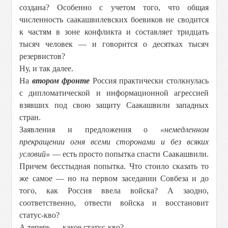
создана? Особенно с учетом того, что общая
численность саакашвилевских боевиков не сводится
к частям в зоне конфликта и составляет тридцать
тысяч человек — и говорится о десятках тысяч
резервистов?
Ну, и так далее.
На
втором фронте
Россия практически столкнулась
с дипломатической и информационной агрессией
взявших под свою защиту Саакашвили западных
стран.
Заявления и предложения о
«немедленном
прекращении огня всеми сторонами и без всяких
условий»
— есть просто попытка спасти Саакашвили.
Причем бесстыдная попытка. Что стоило сказать то
же самое — но на первом заседании Совбеза и до
того, как Россия ввела войска? А заодно,
соответственно, отвести войска и восстановит
статус-кво?
А теперь — какое статус-кво?