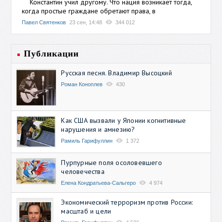
Константин учил другому. Что нация возникает тогда,
когда простые граждане обретают права, в
Павел Святенков
23 сен, 14:48
344 012
Публикации
Русская песня. Владимир Высоцкий
Роман Коноплев
430
Как США вызвали у Японии когнитивные
нарушения и амнезию?
Рамиль Гарифуллин
1 372
Пурпурные поля осоловевшего
человечества
Елена Кондратьева-Сальгеро
4 974
Экономический терроризм против России:
масштаб и цели