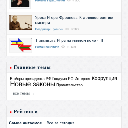
Рамиль Гарифуллин
4 536
Уроки Игоря Фроянова. К девяностолетию
мастера
Владимир Шульгин
9 363
Transnistria. Игра на минном поле - III
Роман Коноплев
10 601
Главные темы
Коррупция
Выборы президента РФ
Госдума РФ
Интернет
Новые законы
Правительство
все темы →
Рейтинги
Самое читаемое
Все за сегодня