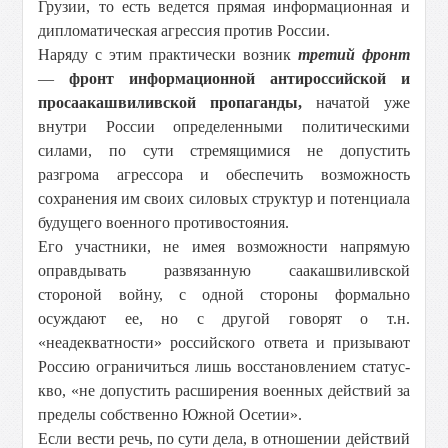
Грузии, то есть ведется прямая информационная и
дипломатическая агрессия против России.
Наряду с этим практически возник
третий фронт
—
фронт информационной антироссийской и
просаакашвиливской пропаганды,
начатой уже
внутри России определенными политическими
силами, по сути стремящимися не допустить
разгрома агрессора и обеспечить возможность
сохранения им своих силовых структур и потенциала
будущего военного противостояния.
Его участники, не имея возможности напрямую
оправдывать развязанную саакашвиливской
стороной войну, с одной стороны формально
осуждают ее, но с другой говорят о т.н.
«неадекватности» российского ответа и призывают
Россию ограничиться лишь восстановлением статус-
кво, «не допустить расширения военных действий за
пределы собственно Южной Осетии».
Если вести речь, по сути дела, в отношении действий