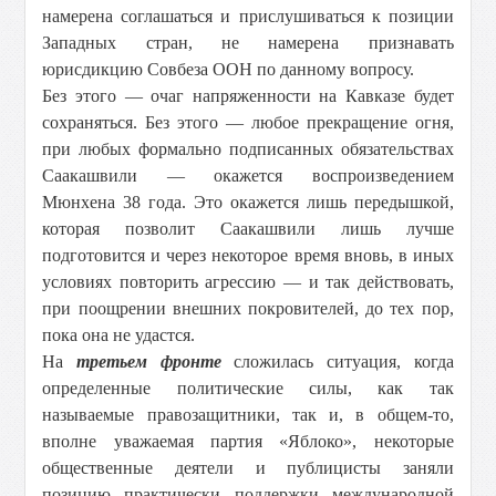
намерена соглашаться и прислушиваться к позиции
Западных стран, не намерена признавать
юрисдикцию Совбеза ООН по данному вопросу.
Без этого — очаг напряженности на Кавказе будет
сохраняться. Без этого — любое прекращение огня,
при любых формально подписанных обязательствах
Саакашвили — окажется воспроизведением
Мюнхена 38 года. Это окажется лишь передышкой,
которая позволит Саакашвили лишь лучше
подготовится и через некоторое время вновь, в иных
условиях повторить агрессию — и так действовать,
при поощрении внешних покровителей, до тех пор,
пока она не удастся.
На
третьем фронте
сложилась ситуация, когда
определенные политические силы, как так
называемые правозащитники, так и, в общем-то,
вполне уважаемая партия «Яблоко», некоторые
общественные деятели и публицисты заняли
позицию практически поддержки международной