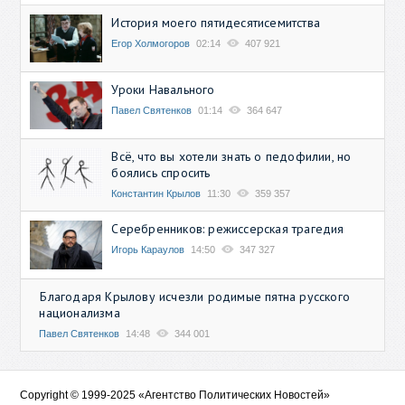
История моего пятидесятисемитства
Егор Холмогоров
02:14
407 921
Уроки Навального
Павел Святенков
01:14
364 647
Всё, что вы хотели знать о педофилии, но
боялись спросить
Константин Крылов
11:30
359 357
Серебренников: режиссерская трагедия
Игорь Караулов
14:50
347 327
Благодаря Крылову исчезли родимые пятна русского
национализма
Павел Святенков
14:48
344 001
Copyright © 1999-2025 «Агентство Политических Новостей»