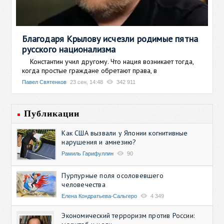
Благодаря Крылову исчезли родимые пятна
русского национализма
Константин учил другому. Что нация возникает тогда,
когда простые граждане обретают права, в
Павел Святенков
23 сен, 14:48
342 911
Публикации
Как США вызвали у Японии когнитивные
нарушения и амнезию?
Рамиль Гарифуллин
90
Пурпурные поля осоловевшего
человечества
Елена Кондратьева-Сальгеро
4 349
Экономический терроризм против России: