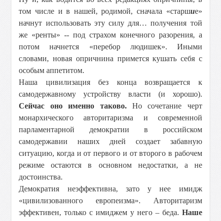
том числе и в нашей, родимой, сначала «старш
и
е»
начнут использовать эту силу для… получения той
же «ренты» -- под страхом конечного разорения, а
потом начнется «перебор людишек». Иными
словами, новая опричнина примется кушать себя с
особым аппетитом.
Наша цивилизация без конца возвращается к
самодержавному устройству власти (и хорошо).
Сейчас оно именно таково.
Но сочетание черт
монархического авторитаризма и современной
парламентарной демократии в российском
самодержавии наших дней создает забавную
ситуацию, когда и от первого и от второго в рабочем
режиме остаются в основном недостатки, а не
достоинства.
Демократия неэффективна, зато у нее имидж
«цивилизованного европеизма». Авторитаризм
эффективен, только с имиджем у него – беда.
Наше