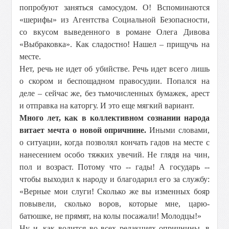
попробуют заняться самосудом. О! Вспоминаются
«шерифы» из Агентства Социальной Безопасности,
со вкусом выведенного в романе Олега Дивова
«Выбраковка». Как сладостно! Нашел – прищучь на
месте.
Нет, речь не идет об убийстве. Речь идет всего лишь
о скором и беспощадном правосудии. Попался на
деле – сейчас же, без тьмочисленных бумажек, арест
и отправка на каторгу. И это еще мягкий вариант.
Много лет, как в коллективном сознании народа
витает мечта о новой опричнине.
Иными словами,
о ситуации, когда позволял кончать гадов на месте с
нанесением особо тяжких увечий. Не глядя на чин,
пол и возраст. Потому что -- гады! А государь --
чтобы выходил к народу и благодарил его за службу:
«Верные мои слуги! Сколько же вы изменных бояр
повывели, сколько воров, которые мне, царю-
батюшке, не прямят, на колы посажали! Молодцы!»
Ну и, как водится во всех редакциях опричнины, в