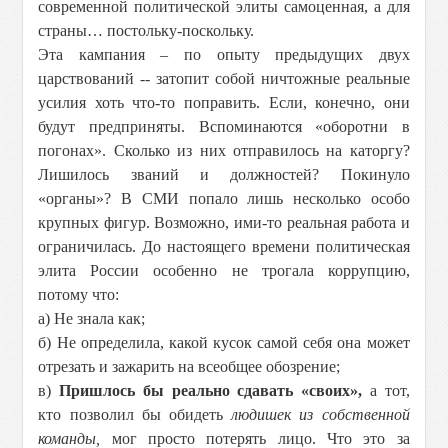
современной политической элиты самоценная, а для
страны… постольку-поскольку.
Эта кампания – по опыту предыдущих двух
царствований -- затопит собой ничтожные реальные
усилия хоть что-то поправить. Если, конечно, они
будут предприняты. Вспоминаются «оборотни в
погонах». Сколько из них отправилось на каторгу?
Лишилось званий и должностей? Покинуло
«органы»? В СМИ попало лишь несколько особо
крупных фигур. Возможно, ими-то реальная работа и
ограничилась. До настоящего времени политическая
элита России особенно не трогала коррупцию,
потому что:
а) Не знала как;
б) Не определила, какой кусок самой себя она может
отрезать и зажарить на всеобщее обозрение;
в)
Пришлось бы реально сдавать «своих»,
а тот,
кто позволил бы обидеть
людишек из собственной
команды,
мог просто потерять лицо. Что это за