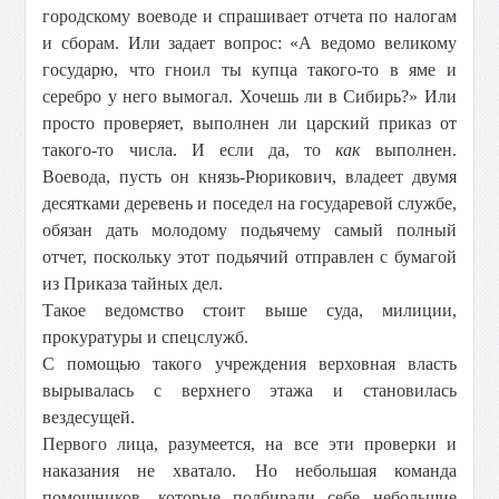
городскому воеводе и спрашивает отчета по налогам
и сборам. Или задает вопрос: «А ведомо великому
государю, что гноил ты купца такого-то в яме и
серебро у него вымогал. Хочешь ли в Сибирь?» Или
просто проверяет, выполнен ли царский приказ от
такого-то числа. И если да, то
как
выполнен.
Воевода, пусть он князь-Рюрикович, владеет двумя
десятками деревень и поседел на государевой службе,
обязан дать молодому подьячему самый полный
отчет, поскольку этот подьячий отправлен с бумагой
из Приказа тайных дел.
Такое ведомство стоит выше суда, милиции,
прокуратуры и спецслужб.
С помощью такого учреждения верховная власть
вырывалась с верхнего этажа и становилась
вездесущей.
Первого лица, разумеется, на все эти проверки и
наказания не хватало. Но небольшая команда
помощников, которые подбирали себе небольшие