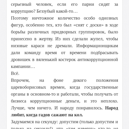
серьезный человек, если его парни сидят за
коррупцию? Беззубый какой-то…
Поэтому ничтожное количество особо одиозных
фигур, особенно тех, кто был «снят с доски» в ходе
борьбы различных придворных группировок, было
принесено в жертву. Из них сделали жупел, чтобы
низовые караси не дремали. Информационщикам
дали команду время от времени подбрасывать
дровишек в вяленький костерок антикоррупционной
кампании…
Всё.
Впрочем, на фоне дикого положения
царевоборисовых времен, когда государственные
органы в основном-то и работали, чтобы получать от
бизнеса коррупционные деньги, и это неплохо.
Лучше, чем ничего. И народу понравилось.
Народ
любит, когда гадов сажают на кол.
Задумаемся на секунду: допустим (только допустим и
только на секунду!), что «там наверху» кто-то
на