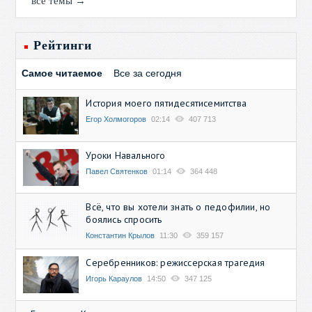
все темы →
Рейтинги
Самое читаемое
Все за сегодня
История моего пятидесятисемитства
Егор Холмогоров
02:14
407 713
Уроки Навального
Павел Святенков
01:14
364 448
Всё, что вы хотели знать о педофилии, но
боялись спросить
Константин Крылов
11:30
359 157
Серебренников: режиссерская трагедия
Игорь Караулов
14:50
347 125