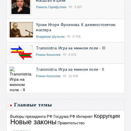
масштаб и цели
Рамиль Гарифуллин
3 897
Уроки Игоря Фроянова. К девяностолетию
мастера
Владимир Шульгин
8 759
Transnistria. Игра на минном поле - III
Роман Коноплев
9 978
Transnistria. Игра на минном поле - II
Роман Коноплев
10 938
Главные темы
Коррупция
Выборы президента РФ
Госдума РФ
Интернет
Новые законы
Правительство