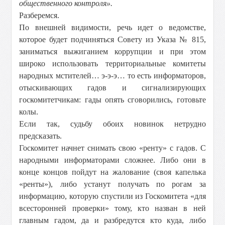
общественного контроля».
Разберемся.
По внешней видимости, речь идет о ведомстве,
которое будет подчиняться Совету из Указа № 815,
заниматься выжиганием коррупции и при этом
широко использовать территориальные комитеты
народных мстителей… э-э-э… то есть информаторов,
отыскивающих гадов и сигнализирующих
госкомитетчикам: гады опять сговорились, готовьте
колы.
Если так, судьбу обоих новинок нетрудно
предсказать.
Госкомитет начнет снимать свою «ренту» с гадов. С
народными информаторами сложнее. Либо они в
конце концов пойдут на жалование (своя капелька
«ренты»), либо устанут получать по рогам за
информацию, которую спустили из Госкомитета «для
всесторонней проверки» тому, кто назван в ней
главным гадом, да и разбредутся кто куда, либо