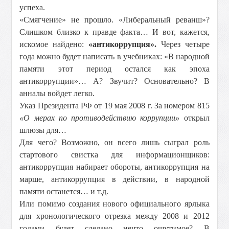
успеха.
«Смягчение» не прошло. «Либеральный реванш»?
Слишком близко к правде факта… И вот, кажется,
искомое найдено:
«антикоррупция».
Через четыре
года можно будет написать в учебниках: «В народной
памяти этот период остался как эпоха
антикоррупции»… А? Звучит? Основательно? В
анналы войдет легко.
Указ Президента РФ от 19 мая 2008 г. За номером 815
«О мерах по противодействию коррупции»
открыл
шлюзы для…
Для чего? Возможно, он всего лишь сыграл роль
стартового свистка для информационщиков:
антикоррупция набирает обороты, антикоррупция на
марше, антикоррупция в действии, в народной
памяти останется… и т.д.
Или помимо создания нового официального ярлыка
для хронологического отрезка между 2008 и 2012
годами будет сделано нечто ощутимое? В