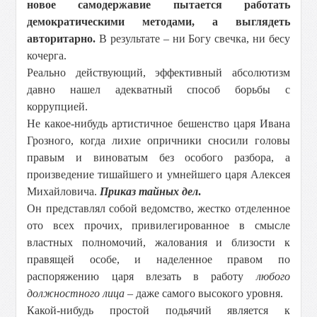
новое самодержавие пытается работать
демократическими методами, а выглядеть
авторитарно.
В результате – ни Богу свечка, ни бесу
кочерга.
Реально действующий, эффективный абсолютизм
давно нашел адекватный способ борьбы с
коррупцией.
Не какое-нибудь артистичное бешенство царя Ивана
Грозного, когда лихие опричники сносили головы
правым и виноватым без особого разбора, а
произведение тишайшего и умнейшего царя Алексея
Михайловича.
Приказ тайных дел
.
Он представлял собой ведомство, жестко отделенное
ото всех прочих, привилегированное в смысле
властных полномочий, жалования и близости к
правящей особе, и наделенное правом по
распоряжению царя влезать в работу
любого
должностного лица
– даже самого высокого уровня.
Какой-нибудь простой подьячий является к