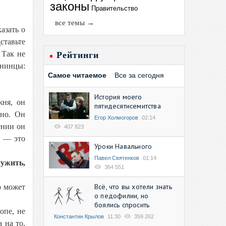
законы
Правительство
все темы →
азать о
ставьте
 Так не
Рейтинги
енинцы:
Самое читаемое
Все за сегодня
История моего
жня, он
пятидесятисемитства
чно. Он
Егор Холмогоров
02:14
ении он
407 823
, — это
Уроки Навального
Павел Святенков
01:14
лужить,
364 551
Всё, что вы хотели знать
о может
о педофилии, но
боялись спросить
опе, не
Константин Крылов
11:30
359 262
 на то,