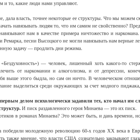
 и то, какие люди нами управляют.
е, дала власть, точнее некоторые ее структуры. Что мы можем ск
ачать навязывать людям то, что им самим не свойственно? Пред
 навязывают нам в качестве примера ничтожество и наркомана.
 и Ремарка, песни Высоцкого не могли навязывать нам верные л
нную задачу — продлить дни режима.
и «Бездуховность») — человек, лишенный хоть какого-то стер
лечить от наркомании и алкоголизма, и от депрессии, коне
ебя выше этого быдла, но сам он ничто. В человеческом отнош
елание выделиться среди окружающих за счет модного пиджака
 первым делом психологически задавили тех, кто начал им с
структур.
И писк раздавленного героя Минаева — это их писк.
отиков в романах Минаева? Это может быть, и дань времени, н
ада победили молодежную революцию 60-х годов ХХ века в Евр
сть также мнение, что власти США сознательно закрывают глаза