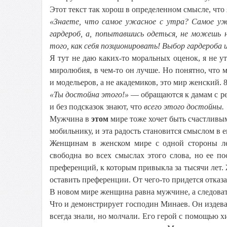
Этот текст так хорош в определенном смысле, что
«Знаете, что самое ужасное с утра? Самое уж
гардероб, а, попытавшись одеться, не можешь 
того, как себя позционировать! Выбор гардероба 
Я тут не даю каких-то моральных оценок, я не у
миролюбия, в чем-то он лучше. Но понятно, что м
и модельеров, а не академиков, это мир женский
«Ты достойна этого!»
— обращаются к дамам с ре
и без подсказок знают, что
всего этого достойны.
Мужчина в
этом
мире тоже хочет быть счастливым
мобильнику, и эта радость становится смыслом в е
Женщинам в женском мире с одной стороны лег
свободна во всех смыслах этого слова, но ее по
преференций, к которым привыкла за тысячи лет. 
оставить преференции. От чего-то придется отказа
В новом мире женщина равна мужчине, а следовате
Что и демонстрирует господин Минаев. Он издева
всегда знали, но молчали. Его герой с помощью 