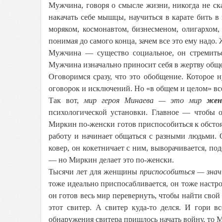
Мужчина, говоря о смысле жизни, никогда не скаж
накачать себе мышцы, научиться в карате бить в 
моряком, космонавтом, бизнесменом, олигархом,
понимая до самого конца, зачем все это ему надо.
Мужчина — существо социальное, он стремиться
Мужчина изначально приносит себя в жертву обще
Оговоримся сразу, что это обобщение. Которое
оговорок и исключений. Но «в общем и целом» всё
Так вот,
мир героя Минаева — это мир
жен
психологической установки. Главное — чтобы о
Миркин по-женски готов приспособиться к обстоят
работу и начинает общаться с разными людьми. 
ковер, он кокетничает с ним, выворачивается, под
— но Миркин делает это по-женски.
Тысячи лет для женщины
приспособиться — зна
тоже идеально приспосабливается, он тоже настро
он готов весь мир перевернуть, чтобы найти свой
этот свитер. А свитер куда-то делся. И гори 
обнаружения свитера пришлось начать войну, то М