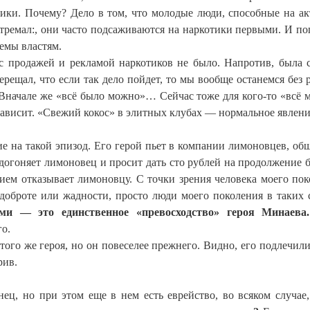
рики. Почему? Дело в том, что молодые люди, способные на а
стремал:, они часто подсаживаются на наркотики первыми. И по
лемы властям.
 с продажей и рекламой наркотиков не было. Напротив, была 
верещал, что если так дело пойдет, то мы вообще останемся без 
. Вначале же «всё было можно»… Сейчас тоже для кого-то «всё 
 зависит. «Свежий кокос» в элитных клубах — нормальное явлени
 на такой эпизод. Его герой пьет в компании лимоновцев, общ
догоняет лимоновец и просит дать сто рублей на продолжение б
ием отказывает лимоновцу. С точки зрения человека моего пок
 доброте или жадности, просто люди моего поколения в таких 
ми — это единственное «превосходство» героя Минаева.
го.
ого же героя, но он повеселее прежнего. Видно, его подлечили
рив.
ец, но при этом еще в нем есть еврейство, во всяком случае,