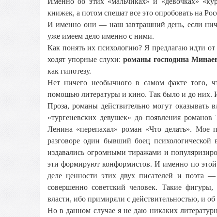
Именно об этих «мальчиках» и «девочках» «ку
книжек, а потом спешат все это опробовать на Рос
И именно они — наш завтрашний день, если ниче
уже имеем дело именно с ними.
Как понять их психологию? Я предлагаю идти от и
ходят упорные слухи:
романы господина Минаев
как гипотезу.
Нет ничего необычного в самом факте того, ч
помощью литературы и кино. Так было и до них. И
Проза, романы действительно могут оказывать 
«тургеневских девушек» до появления романов 
Ленина «перепахал» роман «Что делать». Мое п
разговоре один бывший боец психологической
издавались огромными тиражами и популяризиро
эти формируют конформистов. И именно по этой 
деле ценности этих двух писателей и поэта — 
совершенно советский человек. Такие фигуры,
власти, ибо примиряли с действительностью, и об
Но в данном случае я не даю никаких литератур