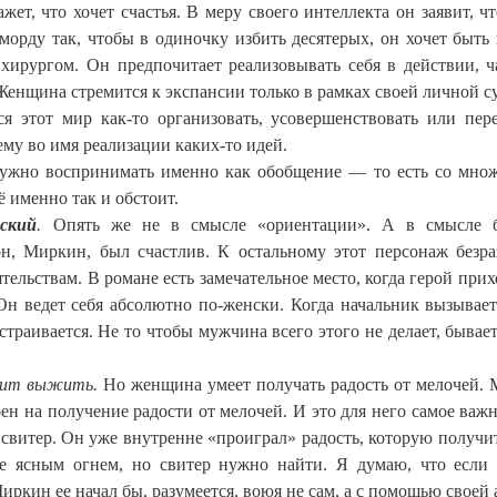
ет, что хочет счастья. В меру своего интеллекта он заявит, чт
морду так, чтобы в одиночку избить десятерых, он хочет быть 
 хирургом. Он предпочитает реализовывать себя в действии, ч
 Женщина стремится к экспансии только в рамках своей личной с
 этот мир как-то организовать, усовершенствовать или пере
му во имя реализации каких-то идей.
 нужно воспринимать именно как обобщение — то есть со мно
 именно так и обстоит.
ский
.
Опять же не в смысле «ориентации». А в смысле б
н, Миркин, был счастлив. К остальному этот персонаж безра
ельствам. В романе есть замечательное место, когда герой прих
Он ведет себя абсолютно по-женски. Когда начальник вызывает
страивается. Не то чтобы мужчина всего этого не делает, бывает
чит выжить.
Но женщина умеет получать радость от мелочей.
ен на получение радости от мелочей. И это для него самое важн
 свитер. Он уже внутренне «проиграл» радость, которую получит
все ясным огнем, но свитер нужно найти. Я думаю, что если
иркин ее начал бы, разумеется, воюя не сам, а с помощью своей