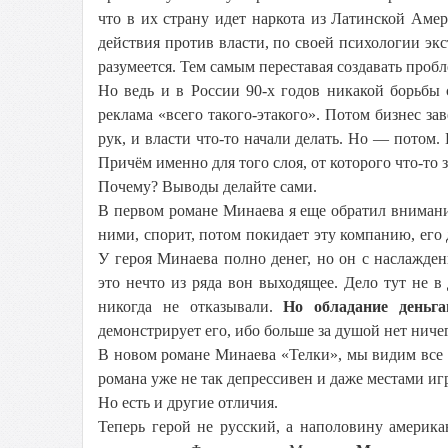
что в их страну идет наркота из Латинской Аме
действия против власти, по своей психологии эк
разумеется. Тем самым переставая создавать проб
Но ведь и в России 90-х годов никакой борьбы
реклама «всего такого-этакого». Потом бизнес за
рук, и власти что-то начали делать. Но — потом
Причём именно для того слоя, от которого что-то
Почему? Выводы делайте сами.
В первом романе Минаева я еще обратил внимание
ними, спорит, потом покидает эту компанию, его 
У героя Минаева полно денег, но он с наслажден
это нечто из ряда вон выходящее. Дело тут не в
никогда не отказывали.
Но обладание деньга
демонстрирует его, ибо больше за душой нет ниче
В новом романе Минаева «Телки», мы видим все т
романа уже не так депрессивен и даже местами иг
Но есть и другие отличия.
Теперь герой не русский, а наполовину американ