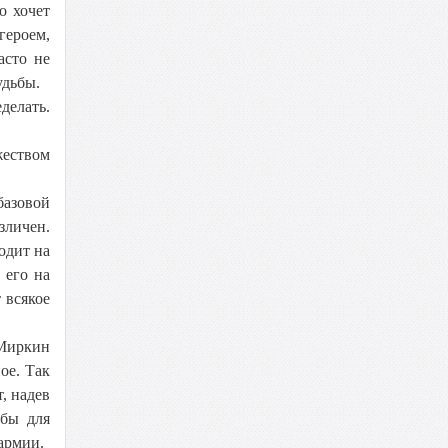
о хочет
героем,
асто не
удьбы.
делать.
жеством
азовой
зличен.
одит на
 его на
 всякое
 Миркин
ое. Так
, надев
 бы для
 армии.