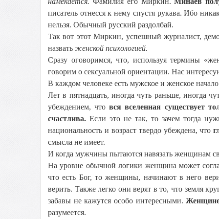
намекается
.
Фамилия его Миркин.
Минаев полу
писатель отнесся к нему спустя рукава. Ибо ника
нельзя. Обычный русский раздолбай.
Так вот этот Миркин, успешный журналист, демо
назвать
женской психологией.
Сразу оговоримся, что, используя термины «же
говорим о сексуальной ориентации. Нас интересу
В каждом человеке есть мужское и женское начал
Лет в пятнадцать, иногда чуть раньше, иногда ч
убеждением, что
вся вселенная существует то
счастлива.
Если это не так, то зачем тогда нуж
национальность и возраст твердо убеждена, что
г
смысла не имеет.
И когда мужчины пытаются навязать женщинам сво
На уровне обычной логики женщина может согла
что есть Бог, то женщины, начинают в него вер
верить. Также легко они верят в то, что земля к
забавы не кажутся особо интересными.
Женщине 
разумеется.