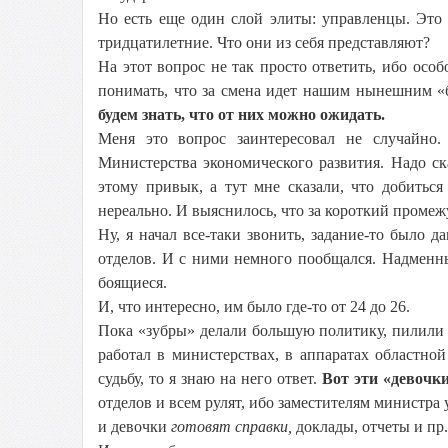
Но есть еще один слой элиты: управленцы. Это
тридцатилетние. Что они из себя представляют?
На этот вопрос не так просто ответить, ибо особ
понимать, что за смена идет нашим нынешним «
будем знать, что от них можно ожидать.
Меня это вопрос заинтересовал не случайно
Министерства экономического развития. Надо с
этому привык, а тут мне сказали, что добитьс
нереально. И выяснилось, что за короткий промеж
Ну, я начал все-таки звонить, задание-то было 
отделов. И с ними немного пообщался. Надменны
боящиеся.
И, что интересно, им было где-то от 24 до 26.
Пока «зубры» делали большую политику, пилили 
работал в министерствах, в аппаратах областно
судьбу, то я знаю на него ответ.
Вот эти «девочк
отделов и всем рулят, ибо заместителям министра 
и девочки
готовят справки,
доклады, отчеты и пр.