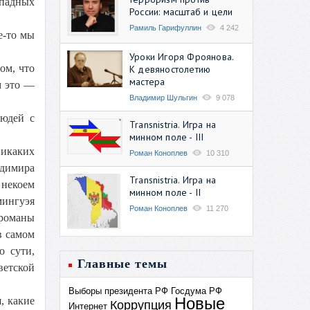
ападных
России: масштаб и цели
Рамиль Гарифуллин
4 242
е-то мы
Уроки Игоря Фроянова.
ом, что
К девяностолетию
мастера
 это —
Владимир Шульгин
9 078
людей с
Transnistria. Игра на
минном поле - III
никаких
Роман Коноплев
10 310
адимира
Transnistria. Игра на
 некоем
минном поле - II
мингуэя
Роман Коноплев
11 270
 романы
в самом
о сути,
Главные темы
ветской
Выборы президента РФ
Госдума РФ
Новые
, какие
Коррупция
Интернет