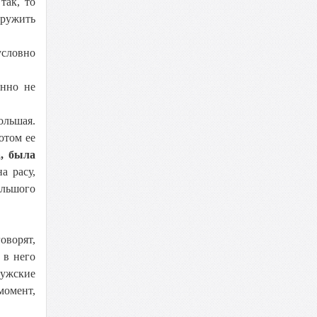
так, то
аружить
условно
енно не
ольшая.
отом ее
, была
а расу,
ольшого
оворят,
 в него
мужские
момент,