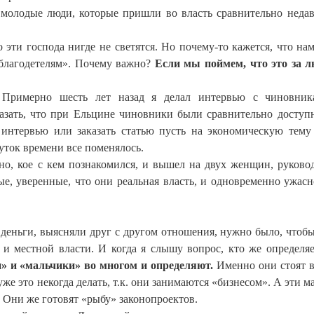
 молодые люди, которые пришли во власть сравнительно недав
о эти господа нигде не светятся. Но почему-то кажется, что на
благодетелям». Почему важно?
Если мы поймем, что это за л
. Примерно шесть лет назад я делал интервью с чиновник
казать, что при Ельцине чиновники были сравнительно доступ
я интервью или заказать статью пусть на экономическую тему
уток времени все поменялось.
дано, кое с кем познакомился, и вышел на двух женщин, руково
е, уверенные, что они реальная власть, и одновременно ужасн
деньги, выясняли друг с другом отношения, нужно было, чтобы
й и местной власти. И когда я слышу вопрос, кто же определя
и» и «мальчики» во многом и определяют.
Именно они стоят в
уже это некогда делать, т.к. они занимаются «бизнесом». А эти м
 Они же готовят «рыбу» законопроектов.