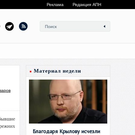
Реклама
Редакция АПН
Материал недели
варов
 бывшие
прежних
Благодаря Крылову исчезли