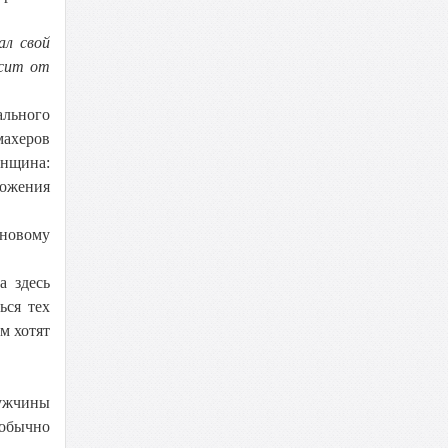
ал свой
исит от
ального
махеров
енщина:
ложения
 новому
а здесь
ься тех
м хотят
мужчины
 обычно