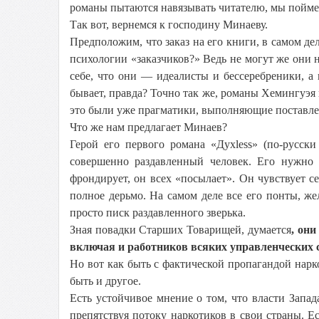
романы пытаются навязывать читателю, мы поймем
Так вот, вернемся к господину Минаеву.
Предположим, что заказ на его книги, в самом дел
психологии «заказчиков?» Ведь не могут же они н
себе, что они — идеалисты и бессеребреники, а
бывает, правда? Точно так же, романы Хемингуэя
это были уже прагматики, выполняющие поставле
Что же нам предлагает Минаев?
Герой его первого романа «Духless» (по-русск
совершенно раздавленный человек. Его нужно 
фрондирует, он всех «посылает». Он чувствует с
полное дерьмо. На самом деле все его понты, ж
просто писк раздавленного зверька.
Зная повадки Старших Товарищей, думается
, они
включая и работников всяких управленческих 
Но вот как быть с фактической пропагандой нарк
быть и другое.
Есть устойчивое мнение о том, что власти Зап
препятствуя потоку наркотиков в свои страны. Е