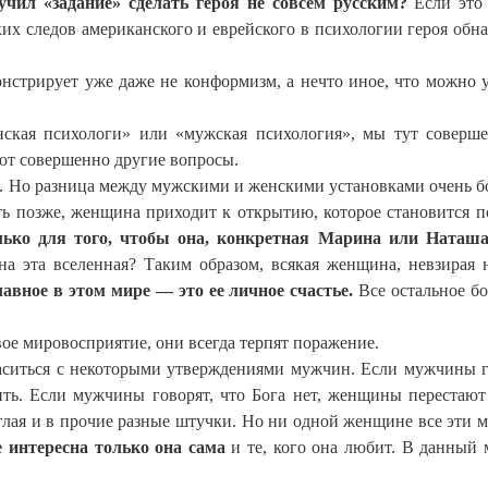
чил «задание» сделать героя не совсем русским?
Если это 
ких следов американского и еврейского в психологии героя обн
нстрирует уже даже не конформизм, а нечто иное, что можно 
нская психологи» или «мужская психология», мы тут соверш
ют совершенно другие вопросы.
о. Но разница между мужскими и женскими установками очень б
уть позже, женщина приходит к открытию, которое становится п
лько для того, чтобы она, конкретная Марина или Наташа
на эта вселенная? Таким образом, всякая женщина, невзирая н
лавное в этом мире — это ее личное счастье.
Все остальное б
е мировосприятие, они всегда терпят поражение.
ситься с некоторыми утверждениями мужчин. Если мужчины г
ить. Если мужчины говорят, что Бога нет, женщины перестают
руглая и в прочие разные штучки. Но ни одной женщине все эти 
интересна только она сама
и те, кого она любит. В данный 