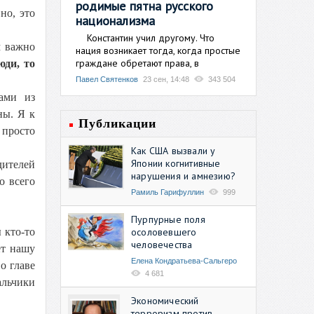
родимые пятна русского
но, это
национализма
Константин учил другому. Что
м важно
нация возникает тогда, когда простые
граждане обретают права, в
юди, то
Павел Святенков
23 сен, 14:48
343 504
ами из
ны. Я к
Публикации
 просто
Как США вызвали у
Японии когнитивные
дителей
нарушения и амнезию?
о всего
Рамиль Гарифуллин
999
Пурпурные поля
осоловевшего
 кто-то
человечества
ет нашу
Елена Кондратьева-Сальгеро
о главе
4 681
альчики
Экономический
терроризм против