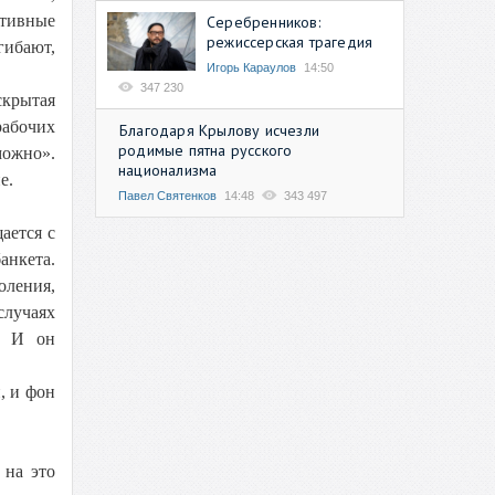
ктивные
Серебренников:
режиссерская трагедия
гибают,
Игорь Караулов
14:50
347 230
скрытая
рабочих
Благодаря Крылову исчезли
родимые пятна русского
можно».
национализма
е.
Павел Святенков
14:48
343 497
ается с
анкета.
оления,
случаях
И он
, и фон
 на это