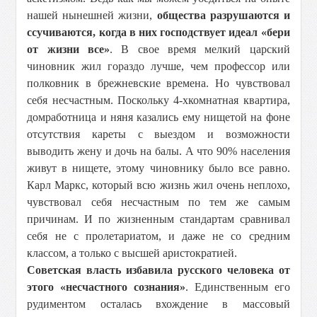
нашей нынешней жизни,
общества разрушаются и
ссучиваются, когда в них господствует идеал «бери
от жизни все»
. В свое время мелкий царский
чиновник жил гораздо лучше, чем профессор или
полковник в брежневские времена. Но чувствовал
себя несчастным. Поскольку 4-хкомнатная квартира,
домработница и няня казались ему нищетой на фоне
отсутствия кареты с выездом и возможности
выводить жену и дочь на балы. А что 90% населения
живут в нищете, этому чиновнику было все равно.
Карл Маркс, который всю жизнь жил очень неплохо,
чувствовал себя несчастным по тем же самым
причинам. И по жизненным стандартам сравнивал
себя не с пролетариатом, и даже не со средним
классом, а только с высшей аристократией.
Советская власть избавила русского человека от
этого «несчастного сознания»
. Единственным его
рудиментом осталась вхождение в массовый