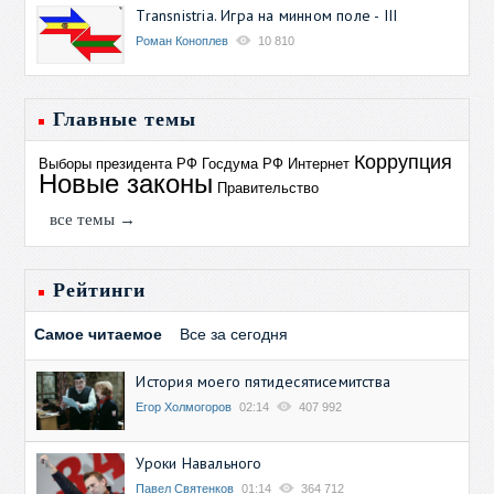
Transnistria. Игра на минном поле - III
Роман Коноплев
10 810
Главные темы
Коррупция
Выборы президента РФ
Госдума РФ
Интернет
Новые законы
Правительство
все темы →
Рейтинги
Самое читаемое
Все за сегодня
История моего пятидесятисемитства
Егор Холмогоров
02:14
407 992
Уроки Навального
Павел Святенков
01:14
364 712