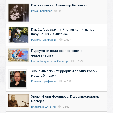
Русская песня. Владимир Высоцкий
Роман Коноплев
967
Как США вызвали у Японии когнитивные
нарушения и амнезию?
Рамиль Гарифуллин
1 577
Пурпурные поля осоловевшего
человечества
Елена Кондратьева-Сальгеро
5 179
Экономический терроризм против России:
масштаб и цели
Рамиль Гарифуллин
4 738
Уроки Игоря Фроянова. К девяностолетию
мастера
Владимир Шульгин
9 567