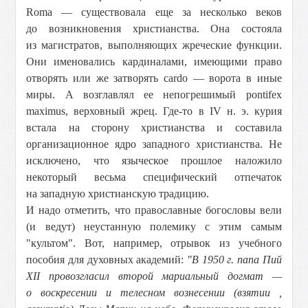
Roma — существовала еще за несколько веков
до возникновения христианства. Она состояла
из магистратов, выполняющих жреческие функции.
Они именовались кардиналами, имеющими право
отворять или же затворять cardo — ворота в иные
миры. А возглавлял ее непогрешимый pontifex
maximus, верховный жрец. Где-то в IV н. э. курия
встала на сторону христианства и составила
организационное ядро западного христианства. Не
исключено, что языческое прошлое наложило
некоторый весьма специфический отпечаток
на западную христианскую традицию.
И надо отметить, что православные богословы вели
(и ведут) неустанную полемику с этим самым
"культом". Вот, например, отрывок из учебного
пособия для духовных академий:
"В 1950 г. папа Пий
XII провозгласил второй мариальный догмат —
о воскресении и телесном вознесении (взятии ,