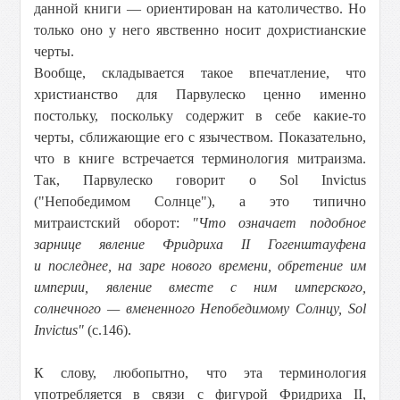
данной книги — ориентирован на католичество. Но
только оно у него явственно носит дохристианские
черты.
Вообще, складывается такое впечатление, что
христианство для Парвулеско ценно именно
постольку, поскольку содержит в себе какие-то
черты, сближающие его с язычеством. Показательно,
что в книге встречается терминология митраизма.
Так, Парвулеско говорит о Sol Invictus
("Непобедимом Солнце"), а это типично
митраистский оборот:
"Что означает подобное
зарнице явление Фридриха II Гогенштауфена
и последнее, на заре нового времени, обретение им
империи, явление вместе с ним имперского,
солнечного — вмененного Непобедимому Солнцу, Sol
Invictus"
(с.146).
К слову, любопытно, что эта терминология
употребляется в связи с фигурой Фридриха II,