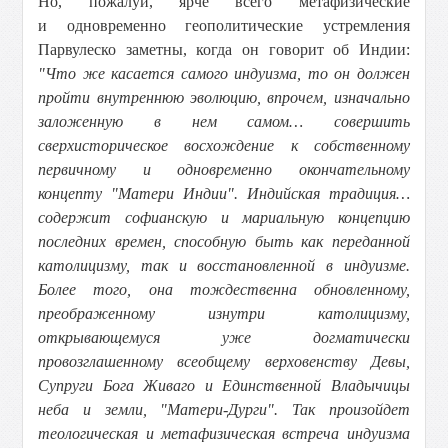
Но, пожалуй, ярче всего метафизические
и одновременно геополитические устремления
Парвулеско заметны, когда он говорит об Индии:
"Что же касается самого индуизма, то он должен
пройти внутреннюю эволюцию, впрочем, изначально
заложенную в нем самом… совершить
сверхисторическое восхождение к собственному
первичному и одновременно окончательному
концепту "Матери Индии". Индийская традиция…
содержит софианскую и мариальную концепцию
последних времен, способную быть как переданной
католицизму, так и восстановленной в индуизме.
Более того, она тождественна обновленному,
преображенному изнутри католицизму,
открывающемуся уже догматически
провозглашенному всеобщему верховенству Девы,
Супруги Бога Живаго и Единственной Владычицы
неба и земли, "Матери-Дурги". Так произойдет
теологическая и метафизическая встреча индуизма