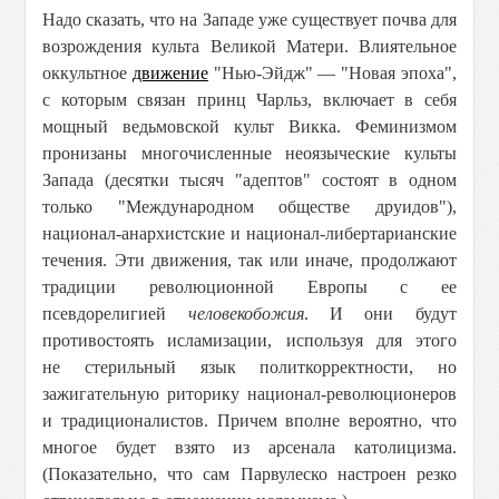
Надо сказать, что на Западе уже существует почва для
возрождения культа Великой Матери. Влиятельное
оккультное
движение
"Нью-Эйдж" — "Новая эпоха",
с которым связан принц Чарльз, включает в себя
мощный ведьмовской культ Викка. Феминизмом
пронизаны многочисленные неоязыческие культы
Запада (десятки тысяч "адептов" состоят в одном
только "Международном обществе друидов"),
национал-анархистские и национал-либертарианские
течения. Эти движения, так или иначе, продолжают
традиции революционной Европы с ее
псевдорелигией
человекобожия
. И они будут
противостоять исламизации, используя для этого
не стерильный язык политкорректности, но
зажигательную риторику национал-революционеров
и традиционалистов. Причем вполне вероятно, что
многое будет взято из арсенала католицизма.
(Показательно, что сам Парвулеско настроен резко