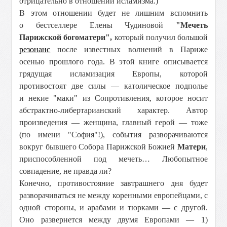
отрицательно в отношении исламизма.)
В этом отношении будет не лишним вспомнить
о бестселлере Елены Чудиновой
"Мечеть
Парижской богоматери",
который получил большой
резонанс
после известных волнений в Париже
осенью прошлого года. В этой книге описывается
грядущая исламизация Европы, которой
противостоят две силы — католическое подполье
и некие "маки" из Сопротивления, которое носит
абстрактно-либертарианский характер. Автор
произведения — женщина, главный герой — тоже
(по имени "София"!), события разворачиваются
вокруг бывшего Собора Парижской Божией
Матери
,
приспособленной под мечеть… Любопытное
совпадение, не правда ли?
Конечно, противостояние завтрашнего дня будет
разворачиваться не между коренными европейцами, с
одной стороны, и арабами и тюрками — с другой.
Оно развернется между двумя Европами — 1)