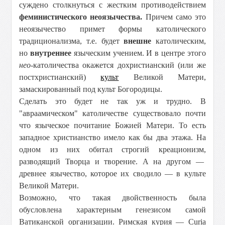
суждено столкнуться с жестким противодействием
феминистического неоязычества.
Причем само это
неоязычество примет формы католического
традиционализма, т.е. будет
внешне
католическим,
но
внутреннее
языческим учением. И в центре этого
нео
-католичества окажется дохристианский (или же
постхристианский)
культ
Великой Матери,
замаскированный под культ Богородицы.
Сделать это будет не так уж и трудно. В
"авраамическом" католичестве существовало почти
что языческое почитание Божией Матери. То есть
западное христианство имело как бы два этажа. На
одном из них обитал строгий креационизм,
разводящий Творца и творение. А на другом —
древнее язычество, которое их сводило — в культе
Великой Матери.
Возможно, что такая двойственность была
обусловлена характерным генезисом самой
Ватиканской организации. Римская курия — Curia