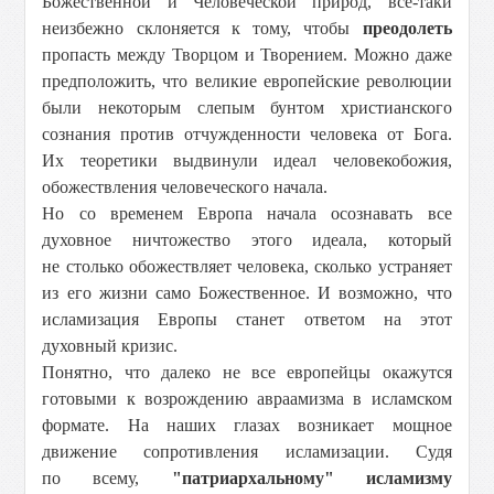
Божественной и Человеческой природ, все-таки
неизбежно склоняется к тому, чтобы
преодолеть
пропасть между Творцом и Творением. Можно даже
предположить, что великие европейские революции
были некоторым слепым бунтом христианского
сознания против отчужденности человека от Бога.
Их теоретики выдвинули идеал человекобожия,
обожествления человеческого начала.
Но со временем Европа начала осознавать все
духовное ничтожество этого идеала, который
не столько обожествляет человека, сколько устраняет
из его жизни само Божественное. И возможно, что
исламизация Европы станет ответом на этот
духовный кризис.
Понятно, что далеко не все европейцы окажутся
готовыми к возрождению авраамизма в исламском
формате. На наших глазах возникает мощное
движение сопротивления исламизации. Судя
по всему,
"патриархальному" исламизму