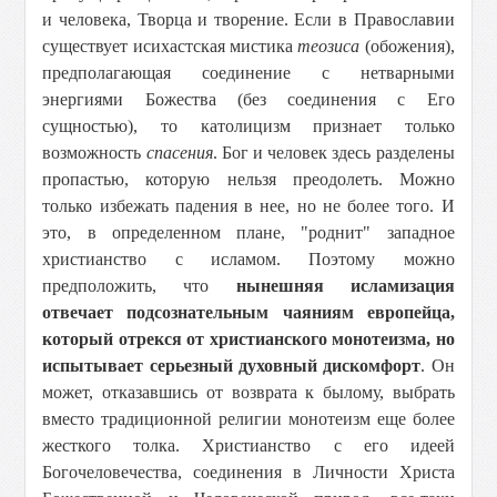
и человека, Творца и творение. Если в Православии
существует исихастская мистика
теозиса
(обожения),
предполагающая соединение с нетварными
энергиями Божества (без соединения с Его
сущностью), то католицизм признает только
возможность
спасения
. Бог и человек здесь разделены
пропастью, которую нельзя преодолеть. Можно
только избежать падения в нее, но не более того. И
это, в определенном плане, "роднит" западное
христианство с исламом. Поэтому можно
предположить, что
нынешняя исламизация
отвечает подсознательным чаяниям европейца,
который отрекся от христианского монотеизма, но
испытывает серьезный духовный дискомфорт
. Он
может, отказавшись от возврата к былому, выбрать
вместо традиционной религии монотеизм еще более
жесткого толка. Христианство с его идеей
Богочеловечества, соединения в Личности Христа