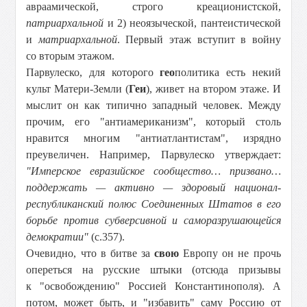
авраамической, строго креационистской,
патриархальной
и 2) неоязыческой, пантеистической
и
матриархальной
. Первый этаж вступит в войну
со вторым этажом.
Парвулеско, для которого
гео
политика есть некий
культ Матери-Земли (
Геи
), живет на втором этаже. И
мыслит он как типично западный человек. Между
прочим, его "антиамериканизм", который столь
нравится многим "антиатлантистам", изрядно
преувеличен. Например, Парвулеско утверждает:
"Имперское евразийское сообщество… призвано…
поддержать — активно — здоровый национал-
республиканский полюс Соединенных Штатов в его
борьбе против субверсивной и саморазрушающейся
демократии"
(с.357).
Очевидно, что в битве за
свою
Европу он не прочь
опереться на русские штыки (отсюда призывы
к "освобождению" Россией Константинополя). А
потом, может быть, и "избавить" саму Россию от