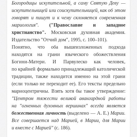
Богородицы искупительной, а саму Святую Деву —
искупительницей или соискупительницей, как об этом
говорят и пишут и к чему склоняется современная
мариология".
("Православие и западное
христианство".
Московская духовная академия.
Издательство "Отчий дом", 1995, с. 100–101).
Понятно, что оба вышеизложенных подхода
находятся на грани языческого обожествления
Богини-Матери. И Парвулеско как человек,
по крайней формально принадлежащий католической
традиции, также находится именно на этой грани
(если только не переходит ее). Его тексты предельно
мариоцентричны. Взять хотя бы такое утверждение:
"Центром тяжести великой авангардной работы
на "огненных духовных вершинах" всегда является
божественная личность
(выделено — А. Е.)
Марии.
Все совершается над Марией, в Марии, для Марии
и вместе с Марией"
(с. 186).