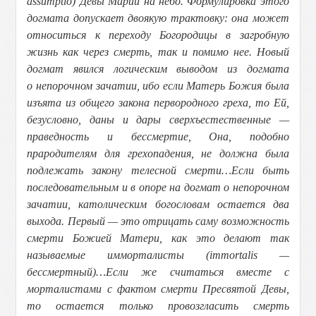
assumptio) Девы Марии на небо. Формулировка этого
догмата допускает двоякую трактовку: она может
относиться к переходу Богородицы в загробную
жизнь как через смерть, так и помимо нее. Новый
догмат явился логическим выводом из догмата
о непорочном зачатии, ибо если Матерь Божия была
изъята из общего закона первородного греха, то Ей,
безусловно, даны и дары сверхъестественные —
праведность и бессмертие, Она, подобно
прародителям для грехопадения, не должна была
подлежать закону телесной смерти…Если быть
последовательным и в опоре на догмат о непорочном
зачатии, католическим богословам остается два
выхода. Первый — это отрицать саму возможность
смерти Божией Матери, как это делают так
называемые имморталисты (immortalis —
бессмертный)…Если же считаться вместе с
морталистами с фактом смерти Пресвятой Девы,
то остается только провозгласить смерть