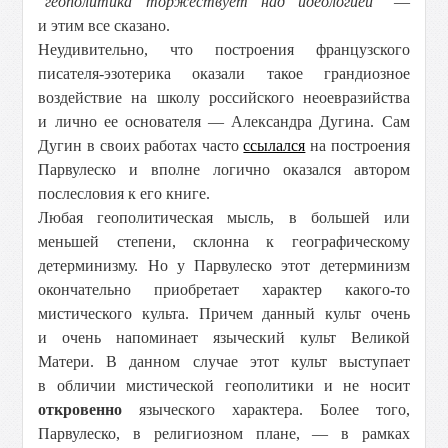
"геополитика торжествует над идеологией"
—
и этим все сказано.
Неудивительно, что построения французского
писателя-эзотерика оказали такое грандиозное
воздействие на школу российского неоевразийства
и лично ее основателя — Александра Дугина. Сам
Дугин в своих работах часто
ссылался
на построения
Парвулеско и вполне логично оказался автором
послесловия к его книге.
Любая геополитическая мысль, в большей или
меньшей степени, склонна к географическому
детерминизму. Но у Парвулеско этот детерминизм
окончательно приобретает характер какого-то
мистического культа. Причем данный культ очень
и очень напоминает языческий культ Великой
Матери. В данном случае этот культ выступает
в обличии мистической геополитики и не носит
откровенно
языческого характера. Более того,
Парвулеско, в религиозном плане, — в рамках