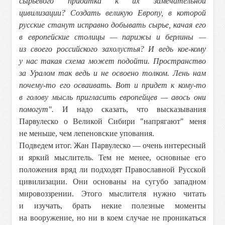
сырьевого придатка к их замечательной
цивилизации? Создать великую Европу, в которой
русские станут исправно добывать сырье, качая его
в европейские столицы — парижы и берлины —
из своего российского захолустья? И ведь кое-кому
у нас такая схема может подойти. Пространство
за Уралом так ведь и не освоено толком. Лень нам
почему-то его осваивать. Вот и придет к кому-то
в голову мысль пригласить европейцев — авось они
помогут".
И надо сказать, что высказывания
Парвулеско о Великой Сибири "напрягают" меня
не меньше, чем лепеновские упования.
Подведем итог. Жан Парвулеско — очень интересный
и яркий мыслитель. Тем не менее, основные его
положения вряд ли подходят Православной Русской
цивилизации. Они основаны на сугубо западном
мировоззрении. Этого мыслителя нужно читать
и изучать, брать некие полезные моменты
на вооружение, но ни в коем случае не проникаться