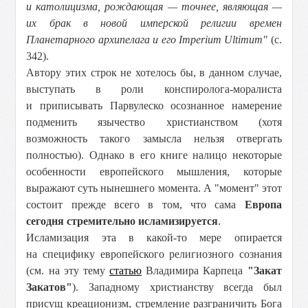
и католицизма, рождающая — точнее, являющая —
их брак в новой имперской религии времен
Планетарного архипелага и его Imperium Ultimum"
(с.
342).
Автору этих строк не хотелось бы, в данном случае,
выступать в роли конспиролога-моралиста
и приписывать Парвулеско осознанное намерение
подменить язычество христианством (хотя
возможность такого замысла нельзя отвергать
полностью). Однако в его книге налицо некоторые
особенности европейского мышления, которые
выражают суть нынешнего момента. А "момент" этот
состоит прежде всего в том, что сама
Европа
сегодня стремительно исламизируется
.
Исламизация эта в какой-то мере опирается
на специфику европейского религиозного сознания
(см. на эту тему
статью
Владимира Карпеца
"Закат
Закатов"
). Западному христианству всегда был
присущ креационизм, стремление разграничить Бога