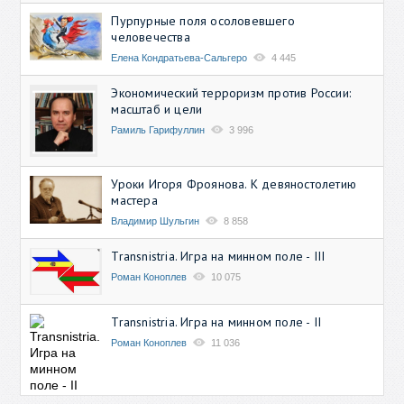
Пурпурные поля осоловевшего
человечества
Елена Кондратьева-Сальгеро
4 445
Экономический терроризм против России:
масштаб и цели
Рамиль Гарифуллин
3 996
Уроки Игоря Фроянова. К девяностолетию
мастера
Владимир Шульгин
8 858
Transnistria. Игра на минном поле - III
Роман Коноплев
10 075
Transnistria. Игра на минном поле - II
Роман Коноплев
11 036