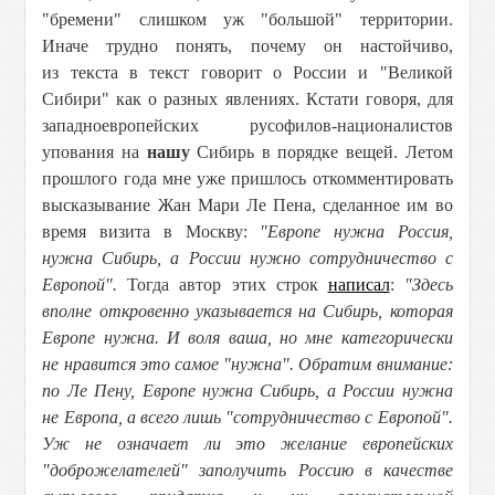
"бремени" слишком уж "большой" территории.
Иначе трудно понять, почему он настойчиво,
из текста в текст говорит о России и "Великой
Сибири" как о разных явлениях. Кстати говоря, для
западноевропейских русофилов-националистов
упования на
нашу
Сибирь в порядке вещей. Летом
прошлого года мне уже пришлось откомментировать
высказывание Жан Мари Ле Пена, сделанное им во
время визита в Москву:
"Европе нужна Россия,
нужна Сибирь, а России нужно сотрудничество с
Европой".
Тогда автор этих строк
написал
:
"Здесь
вполне откровенно указывается на Сибирь, которая
Европе нужна. И воля ваша, но мне категорически
не нравится это самое "нужна". Обратим внимание:
по Ле Пену, Европе нужна Сибирь, а России нужна
не Европа, а всего лишь "сотрудничество с Европой".
Уж не означает ли это желание европейских
"доброжелателей" заполучить Россию в качестве