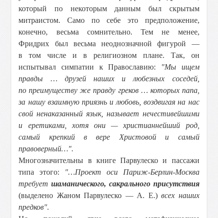
который по некоторым данным был скрытым
митраистом. Само по себе это предположение,
конечно, весьма сомнительно. Тем не менее,
Фридрих был весьма неоднозначной фигурой —
в том числе и в религиозном плане. Так, он
испытывал симпатии к Православию:
"Мы ищем
правды … друзей наших и любезных соседей,
по преимуществу же правду греков … которых папа,
за нашу взаимную приязнь и любовь, воздвигая на нас
свой ненаказанный язык, называет нечестивейшими
и еретиками, хотя они — христианнейший род,
самый крепкий в вере Христовой и самый
правоверный…".
Многозначительны в книге Парвулеско и пассажи
типа этого:
"…Проект оси Париж-Берлин-Москва
требует
шаманического, сакрального присутствия
(выделено Жаном Парвулеско — А. Е.)
всех наших
предков".