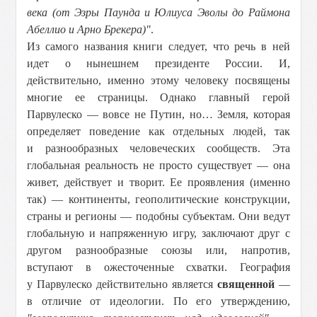
века (от Эзры Паунда и Юлиуса Эволы до Раймона
Абеллио и Арно Брекера)"
.
Из самого названия книги следует, что речь в ней
идет о нынешнем президенте России. И,
действительно, именно этому человеку посвящены
многие ее страницы. Однако главный герой
Парвулеско — вовсе не Путин, но… Земля, которая
определяет поведение как отдельных людей, так
и разнообразных человеческих сообществ. Эта
глобальная реальность не просто существует — она
живет, действует и творит. Ее проявления (именно
так) — континенты, геополитические конструкции,
страны и регионы — подобны субъектам. Они ведут
глобальную и напряженную игру, заключают друг с
другом разнообразные союзы или, напротив,
вступают в ожесточенные схватки. География
у Парвулеско действительно является
священной
—
в отличие от идеологии. По его утверждению,