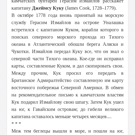
камчатских бунтарей Герасим Измайлов расскажет
капитану
Джеймсу Куку
(James Cook, 1728–1779).
В октябре 1778 года вновь принятый на морскую
службу Герасим Измайлов на острове Уналашка
встретился с капитаном Куком, корабли которого в
поисках северного морского прохода из Тихого
океана в Атлантический обошли берега Аляски и
Чукотки. Измайлов передал Куку все, что он знал о
северной части Тихого океана. Кое-где он исправил
карты, составленные Куком, и дал скопировать свои.
Между прочим, Кук просил его передать в
Британское Адмиралтейство составленную им карту
восточного побережья Северной Америки. В обмен
на рекомендательное письмо к камчатским властям
Кук подарил Измайлову свою шпагу. Затем Кук ушел
на юг, к Гавайским островам; до гибели великого
капитана оставалось меньше четырех месяцев....
* * *
Меж тем беглецы вышли в море, и пошли на юг,