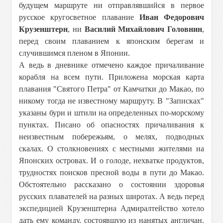
будущем маршруте ни отправлявшийся в первое
русское кругосветное плавание
Иван Федорович
Крузенштерн
, ни
Василий Михайлович Головнин
,
перед своим плаванием к японским берегам и
случившимся пленом в Японии.
А ведь в дневнике отмечено каждое причаливание
корабля на всем пути. Приложена морская карта
плавания "Святого Петра" от Камчатки до Макао, по
никому тогда не известному маршруту. В "Записках"
указаны бури и штили на определенных по-морскому
пунктах. Писано об опасностях причаливания к
неизвестным побережьям, о мелях, подводных
скалах. О столкновениях с местными жителями на
Японских островах. И о голоде, нехватке продуктов,
трудностях поисков пресной воды в пути до Макао.
Обстоятельно рассказано о состоянии здоровья
русских плавателей на разных широтах. А ведь перед
экспедицией Крузенштерна Адмиралтейство хотело
дать ему команду, состоявшую из нанятых англичан.