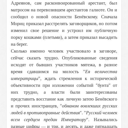
Адреянов, сам расконвоированный арестант, был
матросом на перевозившем арестантов галиоте. Он и
сообщил о новой опасности Бенёвскому. Сначала
Мориц приказал расстрелять заговорщиков, но потом
изменил свое решение и устроил им публичную
порку кошками (плетьми), а затем приказал высадить
на берег.
Сколько именно человек участвовало в заговоре,
сейчас сказать трудно. Опубликованные сведения
исходят от бывших участников мятежа, в разное
время сдавшимся на милость "
Ея величества
императрицы
", ждать стремления к исторической
объективности при изложении событий "бунта" от
них трудно, а власти были заинтересованы
представить восстание как личную затею Бенёвского
и прочих иностранцев, "
обманом вовлекших русских
людей в противоправные действия
". "
Русский человек
всем сердцем предан Императору
". Назывались
разные цифры — и три, и десять, и даже пятнадцать