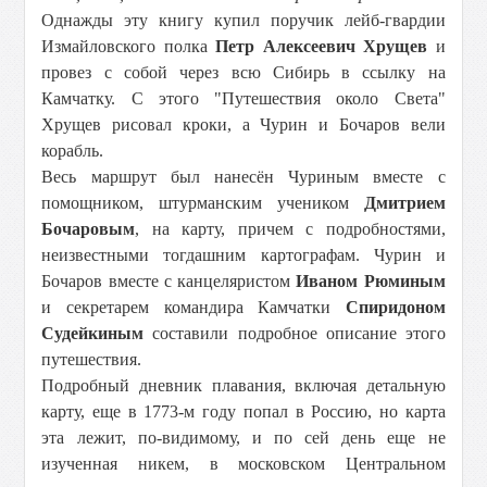
Однажды эту книгу купил поручик лейб-гвардии
Измайловского полка
Петр Алексеевич Хрущев
и
провез с собой через всю Сибирь в ссылку на
Камчатку. С этого "Путешествия около Света"
Хрущев рисовал кроки, а Чурин и Бочаров вели
корабль.
Весь маршрут был нанесён Чуриным вместе с
помощником, штурманским учеником
Дмитрием
Бочаровым
, на карту, причем с подробностями,
неизвестными тогдашним картографам. Чурин и
Бочаров вместе с канцеляристом
Иваном Рюминым
и секретарем командира Камчатки
Спиридоном
Судейкиным
составили подробное описание этого
путешествия.
Подробный дневник плавания, включая детальную
карту, еще в 1773-м году попал в Россию, но карта
эта лежит, по-видимому, и по сей день еще не
изученная никем, в московском Центральном