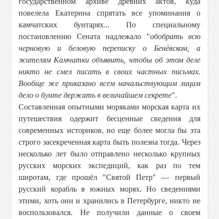
государственном архиве древних актов, куда
повелела Екатерина спрятать все упоминания о
камчатских бунтарях... По специальному
постановлению Сената надлежало "
обобрать всю
черновую и беловую переписку о Бенёвском, а
жителям Камчатки объявить, чтобы об этом деле
никто не смел писать в своих частных письмах.
Вообще же приказано всем начальствующим лицам
дело о бунте держать в величайшем секрете
".
Составленная опытными моряками морская карта их
путешествия одержит бесценные сведения для
современных историков, но еще более могла бы эта
строго засекреченная карта быть полезна тогда. Через
несколько лет было отправлено несколько крупных
русских морских экспедиций, как раз по тем
широтам, где прошёл "Святой Петр" — первый
русский корабль в южных морях. Но сведениями
этими, хоть они и хранились в Петербурге, никто не
воспользовался. Не получили данные о своем