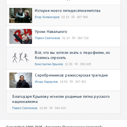
История моего пятидесятисемитства
Егор Холмогоров
02:14
407 996
Уроки Навального
Павел Святенков
01:14
364 718
Всё, что вы хотели знать о педофилии, но
боялись спросить
Константин Крылов
11:30
359 428
Серебренников: режиссерская трагедия
Игорь Караулов
14:50
347 401
Благодаря Крылову исчезли родимые пятна русского
национализма
Павел Святенков
14:48
344 414