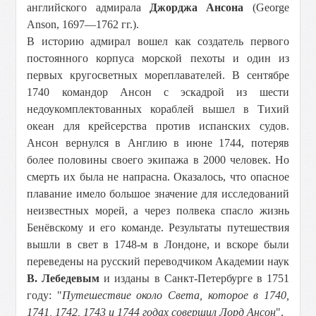
английского адмирала
Джорджа Ансона
(George
Anson, 1697—1762 гг.).
В историю адмирал вошел как создатель первого
постоянного корпуса морской пехоты и один из
первых кругосветных мореплавателей. В сентябре
1740 командор Ансон с эскадрой из шести
недоукомплектованных кораблей вышел в Тихий
океан для крейсерства против испанских судов.
Ансон вернулся в Англию в июне 1744, потеряв
более половины своего экипажа в 2000 человек. Но
смерть их была не напрасна. Оказалось, что опасное
плавание имело большое значение для исследований
неизвестных морей, а через полвека спасло жизнь
Бенёвскому и его команде. Результаты путешествия
вышли в свет в 1748-м в Лондоне, и вскоре были
переведены на русский переводчиком Академии наук
В. Лебедевым
и изданы в Санкт-Петербурге в 1751
году: "
Путешествие около Света, которое в 1740,
1741, 1742, 1743 и 1744 годах совершил Лорд Ансон
".