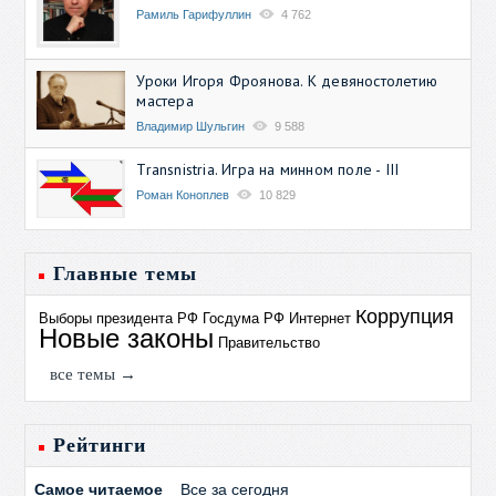
Рамиль Гарифуллин
4 762
Уроки Игоря Фроянова. К девяностолетию
мастера
Владимир Шульгин
9 588
Transnistria. Игра на минном поле - III
Роман Коноплев
10 829
Главные темы
Коррупция
Выборы президента РФ
Госдума РФ
Интернет
Новые законы
Правительство
все темы →
Рейтинги
Самое читаемое
Все за сегодня