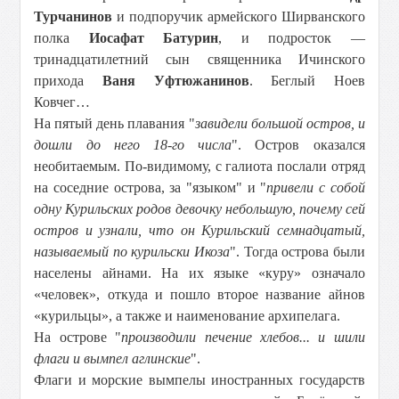
Турчанинов
и подпоручик армейского Ширванского
полка
Иосафат Батурин
, и подросток —
тринадцатилетний сын священника Ичинского
прихода
Ваня Уфтюжанинов
. Беглый Ноев
Ковчег…
На пятый день плавания "
завидели большой остров, и
дошли до него 18-гo числа
". Остров оказался
необитаемым. По-видимому, с галиота послали отряд
на соседние острова, за "языком" и "
привели с собой
одну Курильских родов девочку небольшую, почему сей
остров и узнали, что он Курильский семнадцатый,
называемый по курильски Икоза
". Тогда острова были
населены айнами. На их языке «куру» означало
«человек», откуда и пошло второе название айнов
«курильцы», а также и наименование архипелага.
На острове "
производили печение хлебов... и шили
флаги и вымпел аглинские
".
Флаги и морские вымпелы иностранных государств