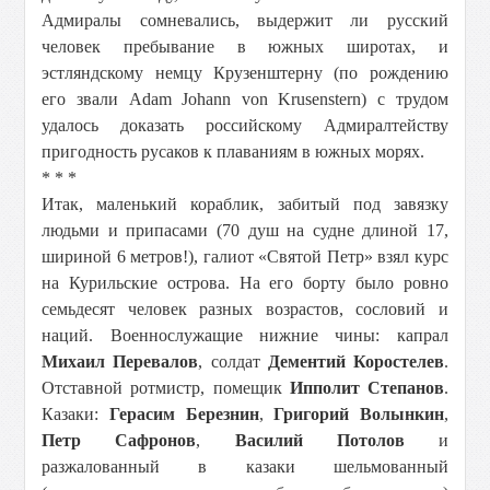
Адмиралы сомневались, выдержит ли русский
человек пребывание в южных широтах, и
эстляндскому немцу Крузенштерну (по рождению
его звали Adam Johann von Krusenstern) с трудом
удалось доказать российскому Адмиралтейству
пригодность русаков к плаваниям в южных морях.
* * *
Итак, маленький кораблик, забитый под завязку
людьми и припасами (70 душ на судне длиной 17,
шириной 6 метров!), галиот «Святой Петр» взял курс
на Курильские острова. На его борту было ровно
семьдесят человек разных возрастов, сословий и
наций. Военнослужащие нижние чины: капрал
Михаил Перевалов
, солдат
Дементий Коростелев
.
Отставной ротмистр, помещик
Ипполит Степанов
.
Казаки:
Герасим Березнин
,
Григорий Волынкин
,
Петр Сафронов
,
Василий Потолов
и
разжалованный в казаки шельмованный