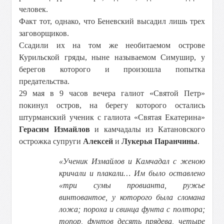
человек.
Факт тот, однако, что Беневский высадил лишь трех
заговорщиков.
Ссадили их на том же необитаемом острове
Курильской гряды, ныне называемом Симушир, у
берегов которого и произошла попытка
предательства.
29 мая в 9 часов вечера галиот «Святой Петр»
покинул остров, на берегу которого остались
штурманский ученик с галиота «Святая Екатерина»
Герасим Измайлов
и камчадалы из Катановского
острожка супруги
Алексей
и
Лукерья Паранчины
.
«Ученик Измайлов и Камчадал с женою
кричали и плакали… Им было оставлено
«три сумы провианта, ружье
винтовантое, у которого была сломана
ложа; пороха и свинца фунта с полтора;
топор, фунтов десять прядева, четыре