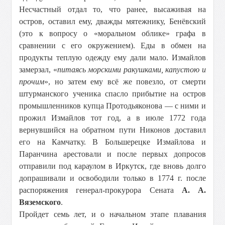
Несчастный отдал то, что ранее, высаживая на
остров, оставил ему, дважды мятежнику, Бенёвский
(это к вопросу о «моральном облике» графа в
сравнении с его окружением). Еды в обмен на
продукты теплую одежду ему дали мало. Измайлов
замерзал, «
питаясь морскими ракушками, капустою и
прочим
», но затем ему всё же повезло, от смерти
штурманского ученика спасло прибытие на остров
промышленников купца Протодьяконова — с ними и
прожил Измайлов тот год, а в июле 1772 года
вернувшийся на обратном пути Никонов доставил
его на Камчатку. В Большерецке Измайлова и
Паранчина арестовали и после первых допросов
отправили под караулом в Иркутск, где вновь долго
допрашивали и освободили только в 1774 г. после
распоряжения генерал-прокурора Сената
А. А.
Вяземского
.
Пройдет семь лет, и о начальном этапе плавания