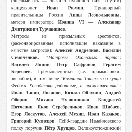
(ошельмовать — значило публично бить кнутом)
канцелярист
Иван Рюмин
. Придворный
правительницы России
Анны Леопольдовны
,
матери императора
Иоанна VI
—
Александр
Дмитриевич Турчанинов
.
Матросы из присыльных арестантов,
(расконвоированные, исполнявшие наказание в
качестве матросов):
Алексей Андреянов
,
Василий
Семяченков
. "
Матрозы Охотского порта
":
Василей Ляпин
,
Петр Сафронов
,
Герасим
Береснев
. Промышленники (т.е. промысловки-
зверобои), в том числе "
Компании Тотемского купца
Федоса Холодилова работные, и промышленники
":
Иван Лапин
,
Логинов
,
Козьма Облупин
,
Андрей
Оборин
,
Михаил Чулошников
,
Кондратей
Пятченин
,
Яков Серебреников
,
Иван Шибаев
,
Егор Лоскутов
,
Алексей Мухин
,
Иван Казаков
,
Григорий Кузнецов
. Лейб-гвардии Измайловского
полку поручик
Пётр Хрущов
. Великоустюжинский