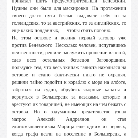
приказал шить предусмотрительный Бенёвский.
Нужны они были для маскировки. На протяжении
своего долго пути беглые выдавали себя то за
голландских, то за австрийских, то за английских, то
еще каких подданных, — чтобы сбить погоню.
На этом острове и возник первый заговор уже
против Бенёвского. Несколько человек, испугавшись
неизвестности, решили заслужить прощение властей,
сдав всех остальных беглецов. Заговорщики,
пользуясь тем, что весь экипаж галиота находился на
острове и судно фактически никто не охранял,
решили тайно подойти к кораблю с моря на ялботе,
забраться на судно, обрубить якорные канаты и
вернуться в Большерецк за казаками, которые и
арестуют их товарищей, не имеющих на чем бежать с
острова. Но о задуманном предательстве узнал
матрос Алексей Андреянов, он стал
единомышленником Морица еще одним из первых,
когда графа везли на поселение в Большерецк, а