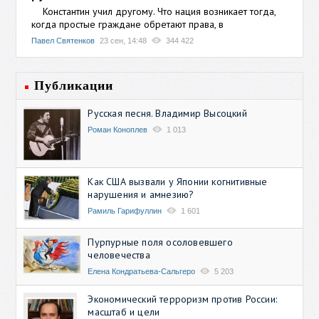
Константин учил другому. Что нация возникает тогда,
когда простые граждане обретают права, в
Павел Святенков
23 сен, 14:48
344 422
Публикации
Русская песня. Владимир Высоцкий
Роман Коноплев
1 013
Как США вызвали у Японии когнитивные
нарушения и амнезию?
Рамиль Гарифуллин
1 601
Пурпурные поля осоловевшего
человечества
Елена Кондратьева-Сальгеро
5 203
Экономический терроризм против России:
масштаб и цели