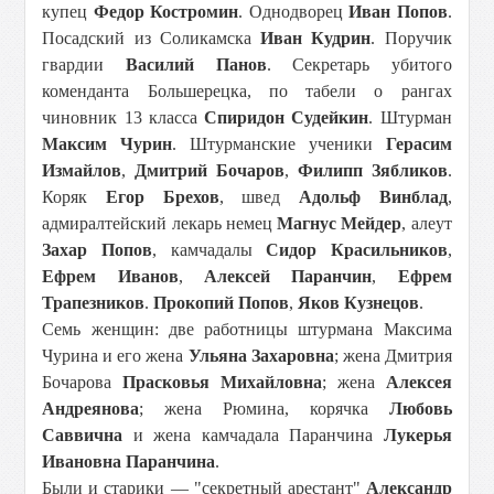
купец
Федор Костромин
. Однодворец
Иван Попов
.
Посадский из Соликамска
Иван Кудрин
. Поручик
гвардии
Василий Панов
. Секретарь убитого
коменданта Большерецка, по табели о рангах
чиновник 13 класса
Спиридон Судейкин
. Штурман
Максим Чурин
. Штурманские ученики
Герасим
Измайлов
,
Дмитрий Бочаров
,
Филипп Зябликов
.
Коряк
Егор Брехов
, швед
Адольф Винблад
,
адмиралтейский лекарь немец
Магнус Мейдер
, алеут
Захар Попов
, камчадалы
Сидор Красильников
,
Ефрем Иванов
,
Алексей Паранчин
,
Ефрем
Трапезников
.
Прокопий Попов
,
Яков Кузнецов
.
Семь женщин: две работницы штурмана Максима
Чурина и его жена
Ульяна Захаровна
; жена Дмитрия
Бочарова
Прасковья Михайловна
; жена
Алексея
Андреянова
; жена Рюмина, корячка
Любовь
Саввична
и жена камчадала Паранчина
Лукерья
Ивановна Паранчина
.
Были и старики — "секретный арестант"
Александр