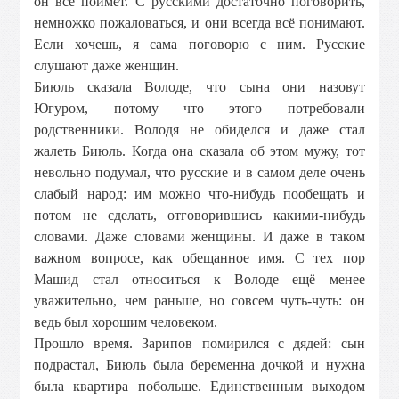
он всё поймёт. С русскими достаточно поговорить,
немножко пожаловаться, и они всегда всё понимают.
Если хочешь, я сама поговорю с ним. Русские
слушают даже женщин.
Биюль сказала Володе, что сына они назовут
Югуром, потому что этого потребовали
родственники. Володя не обиделся и даже стал
жалеть Биюль. Когда она сказала об этом мужу, тот
невольно подумал, что русские и в самом деле очень
слабый народ: им можно что-нибудь пообещать и
потом не сделать, отговорившись какими-нибудь
словами. Даже словами женщины. И даже в таком
важном вопросе, как обещанное имя. С тех пор
Машид стал относиться к Володе ещё менее
уважительно, чем раньше, но совсем чуть-чуть: он
ведь был хорошим человеком.
Прошло время. Зарипов помирился с дядей: сын
подрастал, Биюль была беременна дочкой и нужна
была квартира побольше. Единственным выходом