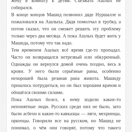
жену в комнату к детям. Съезжать Ашлых не
собирался.
В конце концов Машид позвонил дяде Нуршалле и
пожаловался на Ашлыха. Дядя помолчал в трубку, а
потом сказал, что он сможет решить эту проблему
только через два месяца. А пока Ашлых будет жить у
Машида, потому что так надо.
Тем временем Ашлых всё время где-то пропадал.
Часто он возвращался нетрезвый или обкуренный.
Однажды он вернулся домой очень поздно, весь в
крови. У него были серьёзные раны, особенно
нехорошей была резаная рана живота. Машиду
пришлось потрудиться, но он был хорошим врачом и
обошёлся своими силами.
Пока Ашлых болел, к нему ходили какие-то
непонятные люди. Русских среди них не было, зато
были асбехи и какие-то кавказцы — ляги, мехринцы,
оркенцы. Говорили все на русском, но Машид не
понимал, о чём они говорят, потому что такого