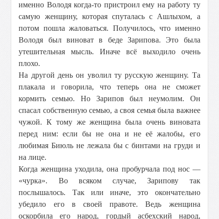
именно Володя когда-то пристроил ему на работу ту
самую женщину, которая спуталась с Ашлыхом, а
потом пошла жаловаться. Получилось, что именно
Володя был виноват в беде Зарипова. Это была
утешительная мысль. Иначе всё выходило очень
плохо.
На другой день он уволил ту русскую женщину. Та
плакала и говорила, что теперь она не сможет
кормить семью. Но Зарипов был неумолим. Он
спасал собственную семью, а своя семья была важнее
чужой. К тому же женщина была очень виновата
перед ним: если бы не она и не её жалобы, его
любимая Биюль не лежала бы с бинтами на груди и
на лице.
Когда женщина уходила, она пробурчала под нос —
«чурка». Во всяком случае, Зарипову так
послышалось. Так или иначе, это окончательно
убедило его в своей правоте. Ведь женщина
оскорбила его народ, гордый асбехский народ,