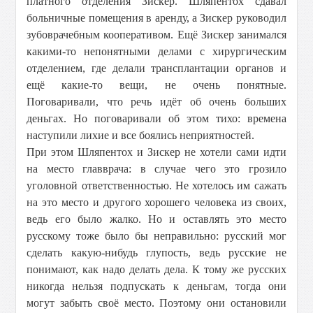
платного отделения Зискер. Шляпентох сдавал
больничные помещения в аренду, а Зискер руководил
зубоврачебным кооперативом. Ещё Зискер занимался
какими-то непонятными делами с хирургическим
отделением, где делали трансплантации органов и
ещё какие-то вещи, не очень понятные.
Поговаривали, что речь идёт об очень больших
деньгах. Но поговаривали об этом тихо: времена
наступили лихие и все боялись неприятностей.
При этом Шляпентох и Зискер не хотели сами идти
на место главврача: в случае чего это грозило
уголовной ответственностью. Не хотелось им сажать
на это место и другого хорошего человека из своих,
ведь его было жалко. Но и оставлять это место
русскому тоже было бы неправильно: русский мог
сделать какую-нибудь глупость, ведь русские не
понимают, как надо делать дела. К тому же русских
никогда нельзя подпускать к деньгам, тогда они
могут забыть своё место. Поэтому они остановили