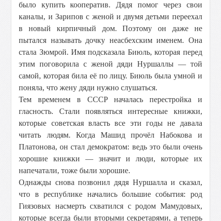
было купить кооператив. Дядя помог через свои
каналы, и Зарипов с женой и двумя детьми переехал
в новый кирпичный дом. Поэтому он даже не
пытался называть дочку неасбехским именем. Она
стала Зюмрой. Имя подсказала Биюль, которая перед
этим поговорила с женой дяди Нуршаллы — той
самой, которая била её по лицу. Биюль была умной и
поняла, что жену дяди нужно слушаться.
Тем временем в СССР началась перестройка и
гласность. Стали появляться интересные книжки,
которые советская власть все эти годы не давала
читать людям. Когда Машид прочёл Набокова и
Платонова, он стал демократом: ведь это были очень
хорошие книжки — значит и люди, которые их
напечатали, тоже были хорошие.
Однажды снова позвонил дядя Нуршалла и сказал,
что в республике начались большие события: род
Гиязовых насмерть схватился с родом Мамудовых,
которые всегда были вторыми секретарями, а теперь