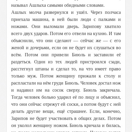
называл Ашлыха самыми обидными словами.
Ашлых молча развернулся и ушёл. Через полчаса
приехала машина, в ней были люди с палками и
ножами. Они выломали дверь. Зарипову хватило
всего двух ударов. Потом его отвели на кухню. И там
объяснили, что они сделают — сейчас же — с его
женой и дочерьми, если он не будет их слушаться во
всём. Потом они привели Биюль и заставили её
раздеться. Один из тех людей пристроился сзади,
расстегнул штаны и сделал то, на что имеет право
только муж. Потом женщину прижали к столу и
распластали на нём груди Биюль. Человек достал нож
и надавил им на сосок сверху. Биюль закричала.
Тогда человек больно ударил её по лицу и объяснил,
что они сейчас отрежут ей соски, а потом будут с ней
делать другие вещи, ещё страшнее. Если, конечно,
Зарипов не будет участвовать в общих делах. Потом
он уколол женщину ножом. Биюль кричала и билась,