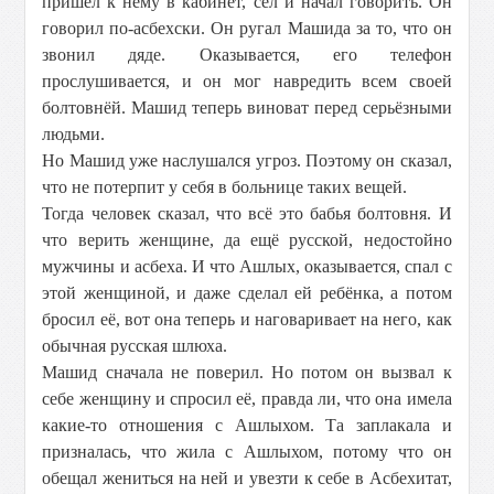
пришёл к нему в кабинет, сел и начал говорить. Он
говорил по-асбехски. Он ругал Машида за то, что он
звонил дяде. Оказывается, его телефон
прослушивается, и он мог навредить всем своей
болтовнёй. Машид теперь виноват перед серьёзными
людьми.
Но Машид уже наслушался угроз. Поэтому он сказал,
что не потерпит у себя в больнице таких вещей.
Тогда человек сказал, что всё это бабья болтовня. И
что верить женщине, да ещё русской, недостойно
мужчины и асбеха. И что Ашлых, оказывается, спал с
этой женщиной, и даже сделал ей ребёнка, а потом
бросил её, вот она теперь и наговаривает на него, как
обычная русская шлюха.
Машид сначала не поверил. Но потом он вызвал к
себе женщину и спросил её, правда ли, что она имела
какие-то отношения с Ашлыхом. Та заплакала и
призналась, что жила с Ашлыхом, потому что он
обещал жениться на ней и увезти к себе в Асбехитат,