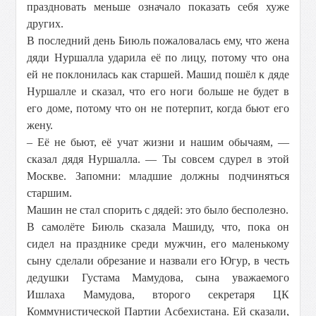
праздновать меньше означало показать себя хуже
других.
В последний день Биюль пожаловалась ему, что жена
дяди Нуршалла ударила её по лицу, потому что она
ей не поклонилась как старшей. Машид пошёл к дяде
Нуршалле и сказал, что его ноги больше не будет в
его доме, потому что он не потерпит, когда бьют его
жену.
– Её не бьют, её учат жизни и нашим обычаям, —
сказал дядя Нуршалла. — Ты совсем сдурел в этой
Москве. Запомни: младшие должны подчиняться
старшим.
Машин не стал спорить с дядей: это было бесполезно.
В самолёте Биюль сказала Машиду, что, пока он
сидел на празднике среди мужчин, его маленькому
сыну сделали обрезание и назвали его Югур, в честь
дедушки Густама Мамудова, сына уважаемого
Ишлаха Мамудова, второго секретаря ЦК
Коммунистической Партии Асбехистана. Ей сказали,