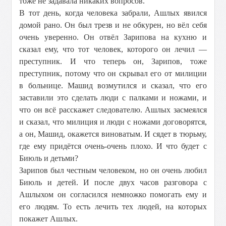
тоже не задавала никаких вопросов.
В тот день, когда человека забрали, Ашлых явился
домой рано. Он был трезв и не обкурен, но вёл себя
очень уверенно. Он отвёл Зарипова на кухню и
сказал ему, что тот человек, которого он лечил —
преступник. И что теперь он, Зарипов, тоже
преступник, потому что он скрывал его от милиции
в больнице. Машид возмутился и сказал, что его
заставили это сделать люди с палками и ножами, и
что он всё расскажет следователю. Ашлых засмеялся
и сказал, что милиция и люди с ножами договорятся,
а он, Машид, окажется виноватым. И сядет в тюрьму,
где ему придётся очень-очень плохо. И что будет с
Биюль и детьми?
Зарипов был честным человеком, но он очень любил
Биюль и детей. И после двух часов разговора с
Ашлыхом он согласился немножко помогать ему и
его людям. То есть лечить тех людей, на которых
покажет Ашлых.