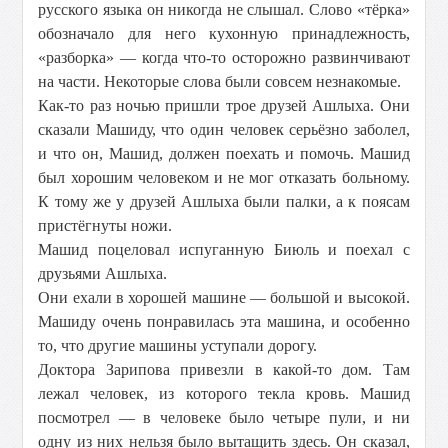
русского языка он никогда не слышал. Слово «тёрка»
обозначало для него кухонную принадлежность,
«разборка» — когда что-то осторожно развинчивают
на части. Некоторые слова были совсем незнакомые.
Как-то раз ночью пришли трое друзей Ашлыха. Они
сказали Машиду, что один человек серьёзно заболел,
и что он, Машид, должен поехать и помочь. Машид
был хорошим человеком и не мог отказать больному.
К тому же у друзей Ашлыха были палки, а к поясам
пристёгнуты ножи.
Машид поцеловал испуганную Биюль и поехал с
друзьями Ашлыха.
Они ехали в хорошей машине — большой и высокой.
Машиду очень понравилась эта машина, и особенно
то, что другие машины уступали дорогу.
Доктора Зарипова привезли в какой-то дом. Там
лежал человек, из которого текла кровь. Машид
посмотрел — в человеке было четыре пули, и ни
одну из них нельзя было вытащить здесь. Он сказал,