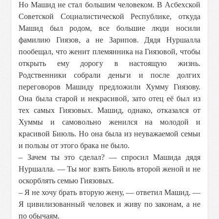
Но Машид не стал большим человеком. В Асбехской
Советской Социалистической Республике, откуда
Машид был родом, все большие люди носили
фамилию Гиязов, а не Зарипов. Дядя Нуршалла
пообещал, что женит племянника на Гиязовой, чтобы
открыть ему дорогу в настоящую жизнь.
Родственники собрали деньги и после долгих
переговоров Машиду предложили Хумму Гиязову.
Она была старой и некрасивой, зато отец её был из
тех самых Гиязовых. Машид, однако, отказался от
Хуммы и самовольно женился на молодой и
красивой Биюль. Но она была из неуважаемой семьи
и пользы от этого брака не было.
– Зачем ты это сделал? — спросил Машида дядя
Нуршалла. — Ты мог взять Биюль второй женой и не
оскорблять семью Гиязовых.
– Я не хочу брать вторую жену, — ответил Машид. —
Я цивилизованный человек и живу по законам, а не
по обычаям.