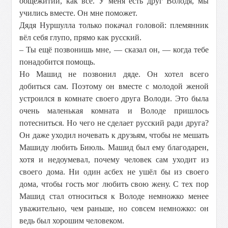
общежитии, как все. У меня есть друг Володя, мы
учились вместе. Он мне поможет.
Дядя Нуршулла только покачал головой: племянник
вёл себя глупо, прямо как русский.
– Ты ещё позвонишь мне, — сказал он, — когда тебе
понадобится помощь.
Но Машид не позвонил дяде. Он хотел всего
добиться сам. Поэтому он вместе с молодой женой
устроился в комнате своего друга Володи. Это была
очень маленькая комната и Володе пришлось
потесниться. Но чего не сделает русский ради друга?
Он даже уходил ночевать к друзьям, чтобы не мешать
Машиду любить Биюль. Машид был ему благодарен,
хотя и недоумевал, почему человек сам уходит из
своего дома. Ни один асбех не ушёл бы из своего
дома, чтобы гость мог любить свою жену. С тех пор
Машид стал относиться к Володе немножко менее
уважительно, чем раньше, но совсем немножко: он
ведь был хорошим человеком.