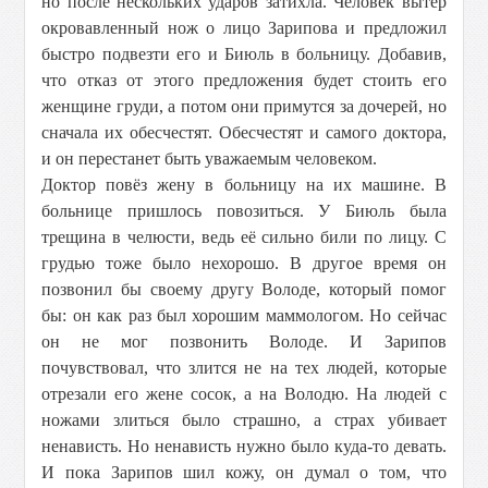
но после нескольких ударов затихла. Человек вытер
окровавленный нож о лицо Зарипова и предложил
быстро подвезти его и Биюль в больницу. Добавив,
что отказ от этого предложения будет стоить его
женщине груди, а потом они примутся за дочерей, но
сначала их обесчестят. Обесчестят и самого доктора,
и он перестанет быть уважаемым человеком.
Доктор повёз жену в больницу на их машине. В
больнице пришлось повозиться. У Биюль была
трещина в челюсти, ведь её сильно били по лицу. С
грудью тоже было нехорошо. В другое время он
позвонил бы своему другу Володе, который помог
бы: он как раз был хорошим маммологом. Но сейчас
он не мог позвонить Володе. И Зарипов
почувствовал, что злится не на тех людей, которые
отрезали его жене сосок, а на Володю. На людей с
ножами злиться было страшно, а страх убивает
ненависть. Но ненависть нужно было куда-то девать.
И пока Зарипов шил кожу, он думал о том, что