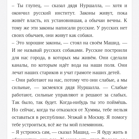
– Ты глупец, — сказал дядя Нуршалла, — хотя и
окончил русский институт. Законы живут, пока
живёт власть, их установившая, а обычаи вечны. К
тому же эти законы написали русские. У русских нет
своих обычаев, они живут как собаки.
– Это хорошие законы, — стоял на своём Машид. —
И не называй русских собаками. Русские построили
для нас города, в которых мы живём. Они сделали
каналы, по которым идёт вода на наши поля. Они
лечат наших стариков и учат грамоте наших детей.
– Они работают на нас, потому что они слабые, а мы
сильные, — засмеялся дядя Нуршалла. — Слабые
работают, сильные управляют и решают за слабых.
Так было, так будет. Когда-нибудь ты это поймёшь.
Но сейчас, когда ты отказался от Хуммы, тебе нельзя
оставаться в республике. Уезжай в Москву. Я помогу
тебе устроиться, всё же ты мой племянник.
– Я устроюсь сам, — сказал Машид. — Я буду жить в