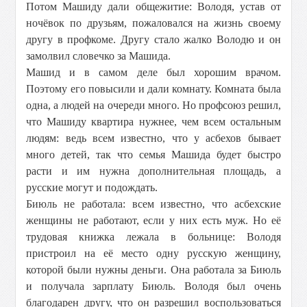
Потом Машиду дали общежитие: Володя, устав от
ночёвок по друзьям, пожаловался на жизнь своему
другу в профкоме. Другу стало жалко Володю и он
замолвил словечко за Машида.
Машид и в самом деле был хорошим врачом.
Поэтому его повысили и дали комнату. Комната была
одна, а людей на очереди много. Но профсоюз решил,
что Машиду квартира нужнее, чем всем остальным
людям: ведь всем известно, что у асбехов бывает
много детей, так что семья Машида будет быстро
расти и им нужна дополнительная площадь, а
русские могут и подождать.
Биюль не работала: всем известно, что асбехские
женщины не работают, если у них есть муж. Но её
трудовая книжка лежала в больнице: Володя
пристроил на её место одну русскую женщину,
которой были нужны деньги. Она работала за Биюль
и получала зарплату Биюль. Володя был очень
благодарен другу, что он разрешил воспользоваться