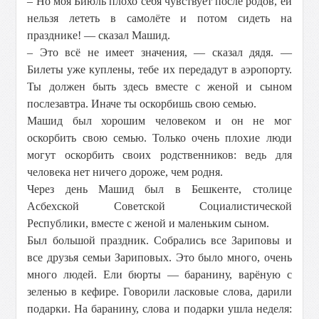
– Но моя Биюль плохо себя чувствует после родов, ей
нельзя лететь в самолёте и потом сидеть на
празднике! — сказал Машид.
– Это всё не имеет значения, — сказал дядя. —
Билеты уже куплены, тебе их передадут в аэропорту.
Ты должен быть здесь вместе с женой и сыном
послезавтра. Иначе ты оскорбишь свою семью.
Машид был хорошим человеком и он не мог
оскорбить свою семью. Только очень плохие люди
могут оскорбить своих родственников: ведь для
человека нет ничего дороже, чем родня.
Через день Машид был в Бешкенте, столице
Асбехской Советской Социалистической
Республики, вместе с женой и маленьким сыном.
Был большой праздник. Собрались все Зариповы и
все друзья семьи Зариповых. Это было много, очень
много людей. Ели бюрты — баранину, варёную с
зеленью в кефире. Говорили ласковые слова, дарили
подарки. На баранину, слова и подарки ушла неделя: