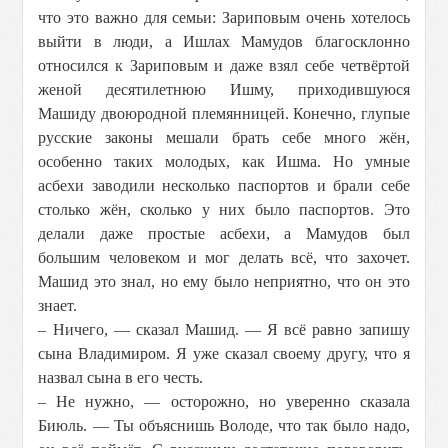
что это важно для семьи: Зариповым очень хотелось
выйти в люди, а Ишлах Мамудов благосклонно
относился к Зариповым и даже взял себе четвёртой
женой десятилетнюю Ишму, приходившуюся
Машиду двоюродной племянницей. Конечно, глупые
русские законы мешали брать себе много жён,
особенно таких молодых, как Ишма. Но умные
асбехи заводили несколько паспортов и брали себе
столько жён, сколько у них было паспортов. Это
делали даже простые асбехи, а Мамудов был
большим человеком и мог делать всё, что захочет.
Машид это знал, но ему было неприятно, что он это
знает.
– Ничего, — сказал Машид. — Я всё равно запишу
сына Владимиром. Я уже сказал своему другу, что я
назвал сына в его честь.
– Не нужно, — осторожно, но уверенно сказала
Биюль. — Ты объяснишь Володе, что так было надо,