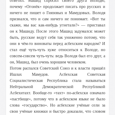
ответил. Машид спросил своего друга Володю,
почему «Огонёк» продолжает писать про русских и
ничего не пишет о Гиязовых и Мамудовых. Володя
признался, что и сам ничего не понимает. «Вот ты
скажи, мы вас как-нибудь угнетали?» — приставал
он к Машиду. После этого Машид задумался: может
быть, русские ведут себя так униженно потому, что
они в чём-то виноваты перед асбехским народом? И
стал ещё чуть-чуть хуже относиться к Володе, но
совсем-совсем чуть-чуть: ведь Володя был его друг, а
он, Машид, был очень хорошим человеком.
Потом распался Советский Союз и к власти пришёл
Ишлах Мамудов. Асбехская Советская
Социалистическая Республика стала называться
Нейтральной Демократической Республикой
Асбехитахт. Вообще-то «тахт» по-асбехски означало
«пастбище», потому что в асбехском языке не было
слова «государство». Но асбехские учёные сели за
свои учёные книжки и быстро доказали, что словом