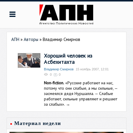
АПН
»
Авторы
»
Владимир Смирнов
Хороший человек из
Асбехитахта
Владимир Смирнов
15 ноябрь 2007, 12:01
0
0
Non-fiction.
«Русские работают на нас,
потому что они слабые, а мы сильные, —
засмеялся дядя Нуршалла. — Слабые
работают, сильные управляют и решают
за слабых».
→
Материал недели