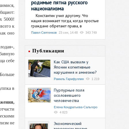
родимые пятна русского
шимися,
национализма
общают:
Константин учил другому. Что
х 5000!
нация возникает тогда, когда простые
граждане обретают права, в
всего к
как оно
Павел Святенков
23 сен, 14:48
343 749
лодая»,
Публикации
абавную
ща себе
Как США вызвали у
Японии когнитивные
нарушения и амнезию?
 Больше
Рамиль Гарифуллин
1 219
уппка в
Пурпурные поля
осоловевшего
человечества
жения,
Елена Кондратьева-Сальгеро
отчасти
4 823
ческими
лизм не
Экономический
терроризм против