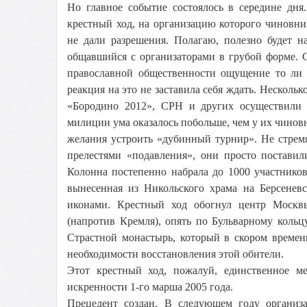
Но главное событие состоялось в середине дн
крестный ход, на организацию которого чиновн
не дали разрешения. Полагаю, полезно будет н
общавшийся с организаторами в грубой форме. 
православной общественности ощущение то ли 
реакция на это не заставила себя ждать. Несколь
«Бородино 2012», СРН и других осуществили 
милиции ума оказалось побольше, чем у их чинов
желания устроить «дубинный турнир». Не стрем
прелестями «подавления», они просто поставил
Колонна постепенно набрала до 1000 участников
вынесенная из Никольского храма на Берсенев
иконами. Крестный ход обогнул центр Москв
(напротив Кремля), опять по Бульварному кольцу
Страстной монастырь, который в скором времен
необходимости восстановления этой обители.
Этот крестный ход, пожалуй, единственное м
искренности 1-го марша 2005 года.
Прецедент создан. В следующем году организа