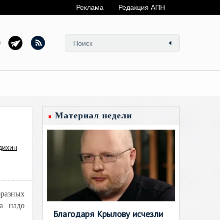
Реклама
Редакция АПН
Материал недели
дихин
бразных
а надо
Благодаря Крылову исчезли