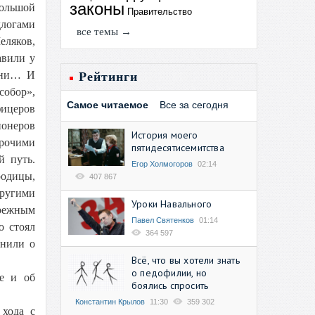
законы
Большой
Правительство
длогами
все темы →
еляков,
авили у
лени… И
Рейтинги
собор»,
Самое читаемое
Все за сегодня
фицеров
ионеров
История моего
прочими
пятидесятисемитства
й путь.
Егор Холмогоров
02:14
родицы,
407 867
другими
Уроки Навального
режным
Павел Святенков
01:14
о стоял
364 597
мнили о
Всё, что вы хотели знать
о педофилии, но
ве и об
боялись спросить
Константин Крылов
11:30
359 302
 хода с