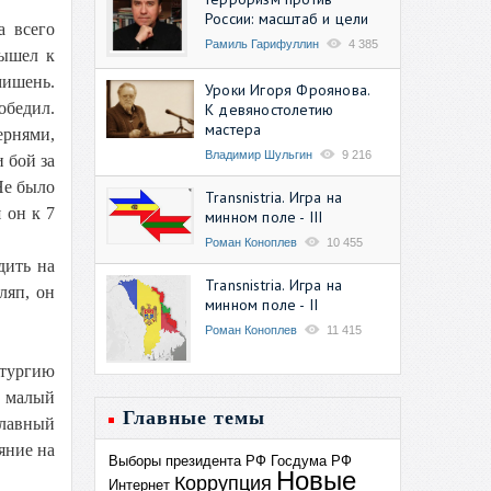
России: масштаб и цели
а всего
Рамиль Гарифуллин
4 385
Вышел к
мишень.
Уроки Игоря Фроянова.
обедил.
К девяностолетию
мастера
ернями,
Владимир Шульгин
9 216
 бой за
Не было
Transnistria. Игра на
 он к 7
минном поле - III
Роман Коноплев
10 455
дить на
Transnistria. Игра на
ляп, он
минном поле - II
Роман Коноплев
11 415
итургию
и малый
Главные темы
славный
яние на
Выборы президента РФ
Госдума РФ
Новые
Коррупция
Интернет