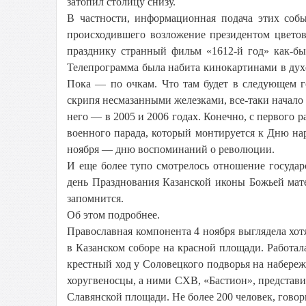
затопил столицу снизу.
В частности, информационная подача этих собы
происходившего возложение президентом цвет
празднику странный фильм «1612-й год» как-бы-
Телепрограмма была набита кинокартинами в дух
Пока — по очкам. Что там будет в следующем го
скрипя несмазанными железками, все-таки начало 
него — в 2005 и 2006 годах. Конечно, с первого 
военного парада, который монтируется к Дню нар
ноября — дню воспоминаний о революции.
И еще более тупо смотрелось отношение государ
день Празднования Казанской иконы Божьей мате
запомнится.
Об этом подробнее.
Православная компонента 4 ноября выглядела хот
в Казанском соборе на красной площади. Работа
крестный ход у Соловецкого подворья на набереж
хоругвеносцы, а ними СХВ, «Бастион», представ
Славянской площади. Не более 200 человек, говор