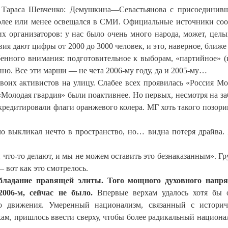
Тараса Шевченко: Демушкина—Севастьянова с присоединив
олее или менее освещался в СМИ. Официальные источники со
х организаторов: у нас было очень много народа, может, целы
я дают цифры от 2000 до 3000 человек, и это, наверное, ближе 
бенного внимания: подготовительное к выборам, «партийное» (
нно. Все эти марши — не чета 2006-му году, да и 2005-му…
оих активистов на улицу. Слабее всех проявилась «Россия Мо
 «Молодая гвардия» были поактивнее. Но первых, несмотря на з
кредитировали флаги оранжевого колера. МГ хоть такого позори
ло выкликал нечто в пространство, но… видна потеря драйва.
что-то делают, и мы не можем оставить это безнаказанным». Гр
вот как это смотрелось.
бладание правящей элиты. Того мощного духовного напря
006-м, сейчас не было.
Впервые верхам удалось хотя бы 
го движения. Умеренный национализм, связанный с истори
ам, пришлось ввести сверху, чтобы более радикальный национа