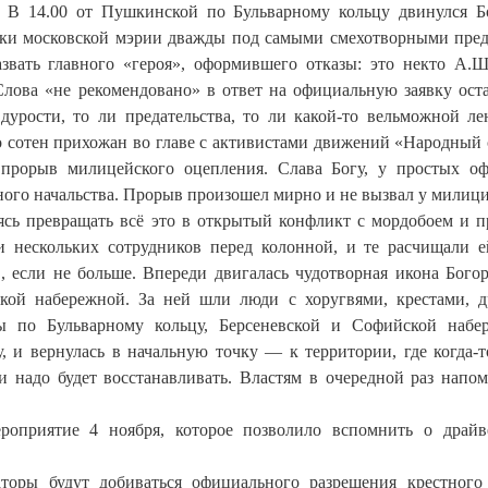
я. В 14.00 от Пушкинской по Бульварному кольцу двинулся 
ики московской мэрии дважды под самыми смехотворными пре
азвать главного «героя», оформившего отказы: это некто А.Ш
Слова «не рекомендовано» в ответ на официальную заявку ост
дурости, то ли предательства, то ли какой-то вельможной 
ко сотен прихожан во главе с активистами движений «Народный 
прорыв милицейского оцепления. Слава Богу, у простых о
ного начальства. Прорыв произошел мирно и не вызвал у милиц
ясь превращать всё это в открытый конфликт с мордобоем и 
и нескольких сотрудников перед колонной, и те расчищали е
, если не больше. Впереди двигалась чудотворная икона Бого
ской набережной. За ней шли люди с хоругвями, крестами, 
ы по Бульварному кольцу, Берсеневской и Софийской набе
, и вернулась в начальную точку — к территории, где когда-т
и надо будет восстанавливать. Властям в очередной раз напо
ероприятие 4 ноября, которое позволило вспомнить о драй
торы будут добиваться официального разрешения крестного