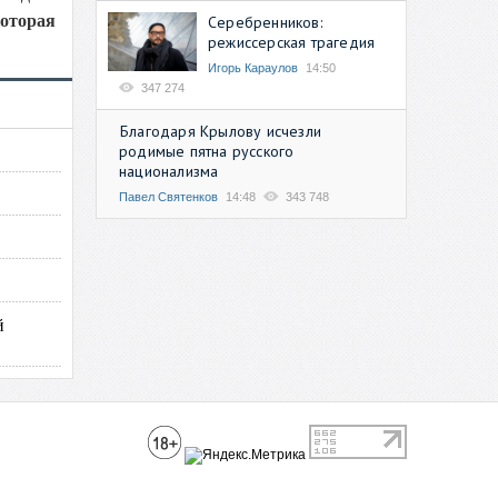
оторая
Серебренников:
режиссерская трагедия
Игорь Караулов
14:50
347 274
Благодаря Крылову исчезли
родимые пятна русского
национализма
Павел Святенков
14:48
343 748
й