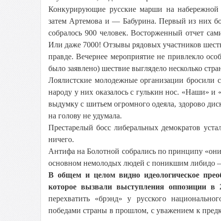
Конкурирующие русские марши на набережной 
затем Артемова и — Бабурина. Первый из них б
собралось 900 человек. Восторженный отчет сами
Или даже 7000! Отзывы рядовых участников шестви
правде. Вечернее мероприятие не привлекло осо
было заявлено) шествие выглядело несколько стра
Лоялистские молодежные организации бросили св
народу у них оказалось с гулькин нос. «Наши» и
выдумку с шитьем огромного одеяла, здорово дис
на голову не удумала.
Престарелый босс либеральных демократов уста
ничего.
Антифа на Болотной собрались по принципу «они 
основном немолодых людей с поникшим либидо — 
В общем и целом видно идеологическое прео
которое вызвали выступления оппозиции в 2
перехватить «брэнд» у русского национально
победами страны в прошлом, с уважением к предк