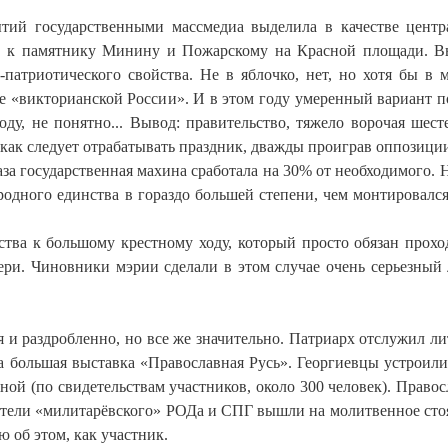
тий государственными массмедиа выделила в качестве центр
ов к памятнику Минину и Пожарскому на Красной площади. 
патриотического свойства. Не в яблочко, нет, но хотя бы в 
е «викторианской России». И в этом году умеренный вариант п
ду, не понятно... Вывод: правительство, тяжело ворочая шест
как следует отрабатывать праздник, дважды проиграв оппозиции
раза государственная махина сработала на 30% от необходимого. 
одного единства в гораздо большей степени, чем монтировался
ства к большому крестному ходу, который просто обязан прохо
ри. Чиновники мэрии сделали в этом случае очень серьезный 
я и раздробленно, но все же значительно. Патриарх отслужил л
ла большая выставка «Православная Русь». Георгиевцы устроил
ной (по свидетельствам участников, около 300 человек). Право
ители «милитарёвского» РОДа и СПГ вышли на молитвенное сто
ю об этом, как участник.