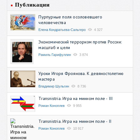
Публикации
Пурпурные поля осоловевшего
человечества
Елена Кондратьева-Сальгеро
4 327
Экономический терроризм против России:
масштаб и цели
Рамиль Гарифуллин
3 874
Уроки Игоря Фроянова. К девяностолетию
мастера
Владимир Шульгин
8 736
Transnistria. Игра на минном поле - III
Роман Коноплев
9 955
Transnistria. Игра на минном поле - II
Роман Коноплев
10 917