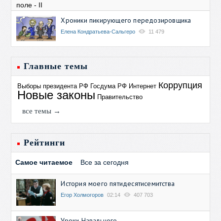
Хроники пикирующего передозировщика
Елена Кондратьева-Сальгеро
11 479
Главные темы
Коррупция
Выборы президента РФ
Госдума РФ
Интернет
Новые законы
Правительство
все темы →
Рейтинги
Самое читаемое
Все за сегодня
История моего пятидесятисемитства
Егор Холмогоров
02:14
407 703
Уроки Навального