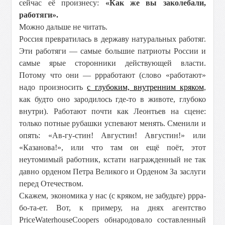
сейчас её произнесу:
«Как же вы заколебали,
работяги».
Можно дальше не читать.
Россия превратилась в державу натуральных работяг.
Эти работяги — самые большие патриоты России и
самые ярые сторонники действующей власти.
Потому что они — ррработают (слово «работают»
надо произносить
с глубоким, внутренним кряком
,
как будто оно зародилось где-то в животе, глубоко
внутри). Работают почти как Леонтьев на сцене:
только потные рубашки успевают менять. Сменили и
опять: «Ав-гу-стин! Августин! Августин!» или
«Казанова!», или что там он ещё поёт, этот
неутомимый работник, кстати награжденный не так
давно орденом Петра Великого и Орденом За заслуги
перед Отечеством.
Скажем, экономика у нас (с кряком, не забудьте) ррра-
бо-та-ет. Вот, к примеру, на днях агентство
PriceWaterhouseCoopers обнародовало составленный