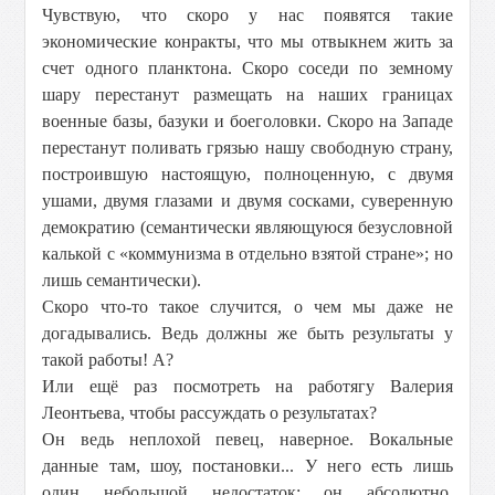
Чувствую, что скоро у нас появятся такие
экономические конракты, что мы отвыкнем жить за
счет одного планктона. Скоро соседи по земному
шару перестанут размещать на наших границах
военные базы, базуки и боеголовки. Скоро на Западе
перестанут поливать грязью нашу свободную страну,
построившую настоящую, полноценную, с двумя
ушами, двумя глазами и двумя сосками, суверенную
демократию (семантически являющуюся безусловной
калькой с «коммунизма в отдельно взятой стране»; но
лишь семантически).
Скоро что-то такое случится, о чем мы даже не
догадывались. Ведь должны же быть результаты у
такой работы! А?
Или ещё раз посмотреть на работягу Валерия
Леонтьева, чтобы рассуждать о результатах?
Он ведь неплохой певец, наверное. Вокальные
данные там, шоу, постановки... У него есть лишь
один небольшой недостаток: он абсолютно,