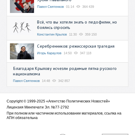
Павел Святенков
01:14
364 439
Всё, что вы хотели знать о педофилии, но
боялись спросить
Константин Крылов
11:30
359 150
Серебренников: режиссерская трагедия
Игорь Караулов
14:50
347 118
Благодаря Крылову исчезли родимые пятна русского
национализма
Павел Святенков
14:48
342 857
Copyright © 1999-2025 «Агентство Политических Новостей»
Лицензия Минпечати Эл. №77-2792
При полном или частичном использовании материалов, ссылка на
АПН обязательна