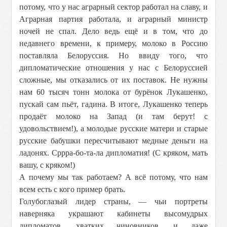
потому, что у нас аграрный сектор работал на славу, и
Аграрная партия работала, и аграрный министр
ночей не спал. Дело ведь ещё и в том, что до
недавнего времени, к примеру, молоко в Россию
поставляла Белоруссия. Но ввиду того, что
дипломатические отношения у нас с Белоруссией
сложные, мы отказались от их поставок. Не нужны
нам 60 тысяч тонн молока от бурёнок Лукашенко,
пускай сам пьёт, гадина. В итоге, Лукашенко теперь
продаёт молоко на Запад (и там берут! с
удовольствием!), а молодые русские матери и старые
русские бабушки пересчитывают медные деньги на
ладонях. Сррра-бо-та-ла дипломатия! (С кряком, мать
вашу, с кряком!)
А почему мы так работаем? А всё потому, что нам
всем есть с кого пример брать.
Голубоглазый лидер страны, — чьи портреты
наверняка украшают кабинеты высомудрых
дипломатов, хватких чиновников, и даже