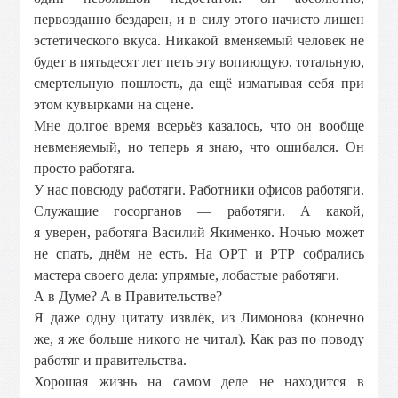
первозданно бездарен, и в силу этого начисто лишен
эстетического вкуса. Никакой вменяемый человек не
будет в пятьдесят лет петь эту вопиющую, тотальную,
смертельную пошлость, да ещё изматывая себя при
этом кувырками на сцене.
Мне долгое время всерьёз казалось, что он вообще
невменяемый, но теперь я знаю, что ошибался. Он
просто работяга.
У нас повсюду работяги. Работники офисов работяги.
Служащие госорганов — работяги. А какой,
я уверен, работяга Василий Якименко. Ночью может
не спать, днём не есть. На ОРТ и РТР собрались
мастера своего дела: упрямые, лобастые работяги.
А в Думе? А в Правительстве?
Я даже одну цитату извлёк, из Лимонова (конечно
же, я же больше никого не читал). Как раз по поводу
работяг и правительства.
Хорошая жизнь на самом деле не находится в