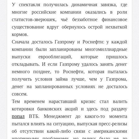
У спектакля получилась динамичная завязка, где
многие российские компании оказались в роли
статистов-зверюшек, чьё беззаботное финансовое
существование вдруг обернулось острой нехваткой
кормов.
Сначала досталось Газпрому и Роснефти: у каждой
компании были запланированы многомиллиардные
выпуски еврооблигаций, которые пришлось
откладывать. И если Газпрому удалось занять денег
немного позднее, то Роснефти, которая пыталась
получить условия займа лучше, чем у Газпрома,
денег на запланированных условиях не досталось
совсем.
Тем временем нараставший кризис стал валить
котировки банковских акций и здесь под раздачу
попал
ВТБ. Менеджмент до какого-то момента
пытался влиять на ситуацию, выпуская пресс-релизы
об отсутствии какой-либо связи с американскими
ипотечными проблемами, но рынку было не до