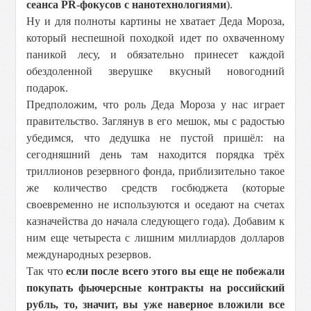
сеанса PR-фокусов с нанотехнологиями
).
Ну и для полноты картины не хватает Деда Мороза,
который неспешной походкой идет по охваченному
паникой лесу, и обязательно принесет каждой
обездоленной зверушке вкусный новогодний
подарок.
Предположим, что роль Деда Мороза у нас играет
правительство. Заглянув в его мешок, мы с радостью
убедимся, что дедушка не пустой пришёл: на
сегодняшний день там находится порядка трёх
триллионов резервного фонда, приблизительно такое
же количество средств госбюджета (которые
своевременно не используются и оседают на счетах
казначейства до начала следующего года). Добавим к
ним еще четыреста с лишним миллиардов долларов
международных резервов.
Так что
если после всего этого вы еще не побежали
покупать фьючерсные контракты на российский
рубль, то, значит, вы уже наверное вложили все