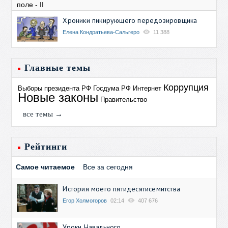
Хроники пикирующего передозировщика
Елена Кондратьева-Сальгеро
11 388
Главные темы
Коррупция
Выборы президента РФ
Госдума РФ
Интернет
Новые законы
Правительство
все темы →
Рейтинги
Самое читаемое
Все за сегодня
История моего пятидесятисемитства
Егор Холмогоров
02:14
407 676
Уроки Навального