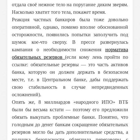
отдала своё нежное тело на поругание диким зверям.
Насколько хватит того тела, покажет время.
Реакция частных банкиров была тоже довольно
оперативной, однако, помимо вполне обоснованной
осторожности, появились попытки заполучить под
шумок кое-что сверху. В прессе развернулась
кампания о необходимости снижения
норматива
обязательных резервов
(если кому лень пройти по
ссылке: обязательные резервы — это часть активов
банка, которую он должен держать в безопасном
месте, т.е. в Центральном банке, дабы поддержать
свою стабильность в случае непредвиденных
осложнений).
Опять же, 8 миллиардов «народного ИПО» ВТБ
были бы весьма кстати — поэтому его предложили
обязать выкупать проблемные банки. Понятно, что
голодным до денег банкам сокращение обязательных
резервов могло бы дать дополнительные средства, а
подушка безопасности облегчила переговоры с