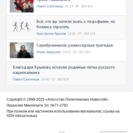
Павел Святенков
01:14
364 414
Всё, что вы хотели знать о педофилии, но
боялись спросить
Константин Крылов
11:30
359 123
Серебренников: режиссерская трагедия
Игорь Караулов
14:50
347 093
Благодаря Крылову исчезли родимые пятна русского
национализма
Павел Святенков
14:48
342 676
Copyright © 1999-2025 «Агентство Политических Новостей»
Лицензия Минпечати Эл. №77-2792
При полном или частичном использовании материалов, ссылка на
АПН обязательна