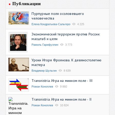
Публикации
Пурпурные поля осоловевшего
человечества
Елена Кондратьева-Сальгеро
4 225
Экономический терроризм против России:
масштаб и цели
Рамиль Гарифуллин
3 773
Уроки Игоря Фроянова. К девяностолетию
мастера
Владимир Шульгин
8 639
Transnistria. Игра на минном поле - III
Роман Коноплев
9 860
Transnistria. Игра на минном поле - II
Роман Коноплев
10 824