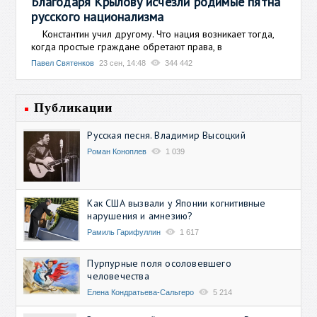
Благодаря Крылову исчезли родимые пятна
русского национализма
Константин учил другому. Что нация возникает тогда,
когда простые граждане обретают права, в
Павел Святенков
23 сен, 14:48
344 442
Публикации
Русская песня. Владимир Высоцкий
Роман Коноплев
1 039
Как США вызвали у Японии когнитивные
нарушения и амнезию?
Рамиль Гарифуллин
1 617
Пурпурные поля осоловевшего
человечества
Елена Кондратьева-Сальгеро
5 214