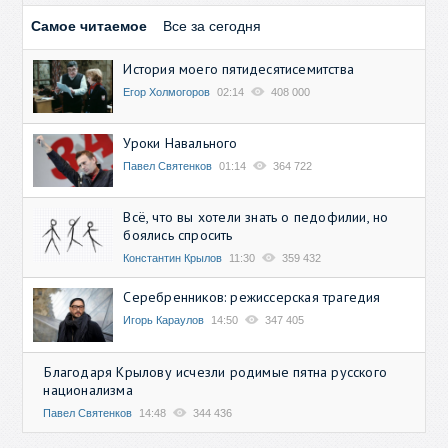
Самое читаемое
Все за сегодня
История моего пятидесятисемитства
Егор Холмогоров
02:14
408 000
Уроки Навального
Павел Святенков
01:14
364 722
Всё, что вы хотели знать о педофилии, но
боялись спросить
Константин Крылов
11:30
359 432
Серебренников: режиссерская трагедия
Игорь Караулов
14:50
347 405
Благодаря Крылову исчезли родимые пятна русского
национализма
Павел Святенков
14:48
344 436