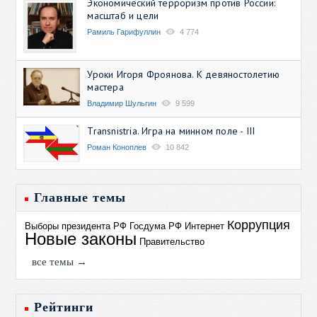
Экономический терроризм против России:
масштаб и цели
Рамиль Гарифуллин
4 774
Уроки Игоря Фроянова. К девяностолетию
мастера
Владимир Шульгин
9 599
Transnistria. Игра на минном поле - III
Роман Коноплев
10 842
Главные темы
Коррупция
Выборы президента РФ
Госдума РФ
Интернет
Новые законы
Правительство
все темы →
Рейтинги