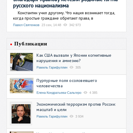
русского национализма
Константин учил другому. Что нация возникает тогда,
когда простые граждане обретают права, в
Павел Святенков
23 сен, 14:48
342 973
Публикации
Как США вызвали у Японии когнитивные
нарушения и амнезию?
Рамиль Гарифуллин
305
Пурпурные поля осоловевшего
человечества
Елена Кондратьева-Сальгеро
4 385
Экономический терроризм против России:
масштаб и цели
Рамиль Гарифуллин
3 934