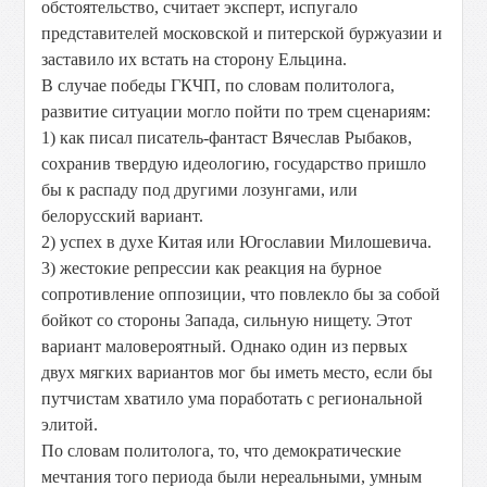
обстоятельство, считает эксперт, испугало
представителей московской и питерской буржуазии и
заставило их встать на сторону Ельцина.
В случае победы ГКЧП, по словам политолога,
развитие ситуации могло пойти по трем сценариям:
1) как писал писатель-фантаст Вячеслав Рыбаков,
сохранив твердую идеологию, государство пришло
бы к распаду под другими лозунгами, или
белорусский вариант.
2) успех в духе Китая или Югославии Милошевича.
3) жестокие репрессии как реакция на бурное
сопротивление оппозиции, что повлекло бы за собой
бойкот со стороны Запада, сильную нищету. Этот
вариант маловероятный. Однако один из первых
двух мягких вариантов мог бы иметь место, если бы
путчистам хватило ума поработать с региональной
элитой.
По словам политолога, то, что демократические
мечтания того периода были нереальными, умным