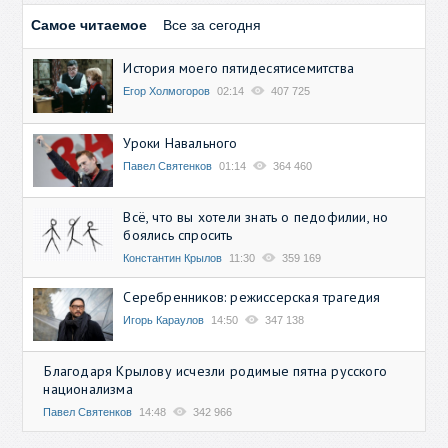
Самое читаемое
Все за сегодня
История моего пятидесятисемитства
Егор Холмогоров
02:14
407 725
Уроки Навального
Павел Святенков
01:14
364 460
Всё, что вы хотели знать о педофилии, но
боялись спросить
Константин Крылов
11:30
359 169
Серебренников: режиссерская трагедия
Игорь Караулов
14:50
347 138
Благодаря Крылову исчезли родимые пятна русского
национализма
Павел Святенков
14:48
342 966