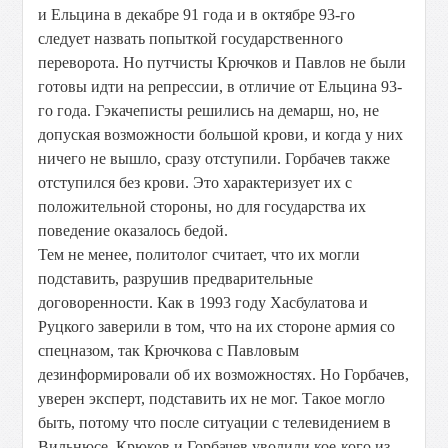
и Ельцина в декабре 91 года и в октябре 93-го
следует назвать попыткой государственного
переворота. Но путчисты Крючков и Павлов не были
готовы идти на репрессии, в отличие от Ельцина 93-
го года. Гэкачеписты решились на демарш, но, не
допуская возможности большой крови, и когда у них
ничего не вышло, сразу отступили. Горбачев также
отступился без крови. Это характеризует их с
положительной стороны, но для государства их
поведение оказалось бедой.
Тем не менее, политолог считает, что их могли
подставить, разрушив предварительные
договоренности. Как в 1993 году Хаcбулатова и
Руцкого заверили в том, что на их стороне армия со
спецназом, так Крючкова с Павловым
дезинформировали об их возможностях. Но Горбачев,
уверен эксперт, подставить их не мог. Такое могло
быть, потому что после ситуации с телевидением в
Вильнюсе, Крюков и Горбачев уволили кое-кого из