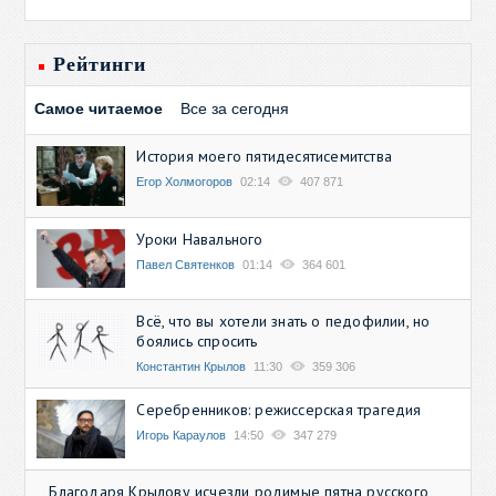
Рейтинги
Самое читаемое
Все за сегодня
История моего пятидесятисемитства
Егор Холмогоров
02:14
407 871
Уроки Навального
Павел Святенков
01:14
364 601
Всё, что вы хотели знать о педофилии, но
боялись спросить
Константин Крылов
11:30
359 306
Серебренников: режиссерская трагедия
Игорь Караулов
14:50
347 279
Благодаря Крылову исчезли родимые пятна русского