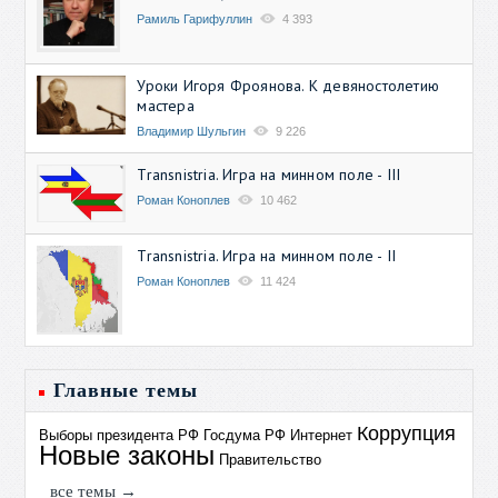
Рамиль Гарифуллин
4 393
Уроки Игоря Фроянова. К девяностолетию
мастера
Владимир Шульгин
9 226
Transnistria. Игра на минном поле - III
Роман Коноплев
10 462
Transnistria. Игра на минном поле - II
Роман Коноплев
11 424
Главные темы
Коррупция
Выборы президента РФ
Госдума РФ
Интернет
Новые законы
Правительство
все темы →