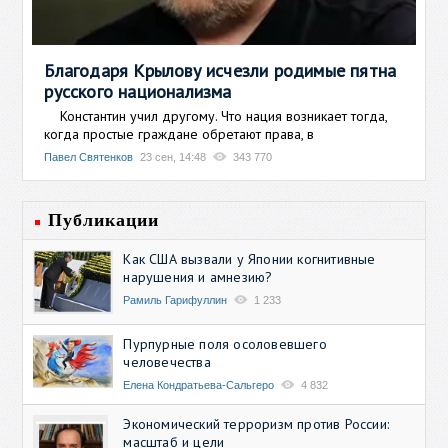
Благодаря Крылову исчезли родимые пятна
русского национализма
Константин учил другому. Что нация возникает тогда,
когда простые граждане обретают права, в
Павел Святенков
23 сен, 14:48
343 770
Публикации
Как США вызвали у Японии когнитивные
нарушения и амнезию?
Рамиль Гарифуллин
1 233
Пурпурные поля осоловевшего
человечества
Елена Кондратьева-Сальгеро
4 832
Экономический терроризм против России:
масштаб и цели