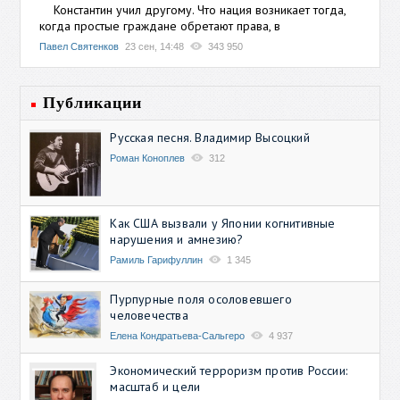
Константин учил другому. Что нация возникает тогда,
когда простые граждане обретают права, в
Павел Святенков
23 сен, 14:48
343 950
Публикации
Русская песня. Владимир Высоцкий
Роман Коноплев
312
Как США вызвали у Японии когнитивные
нарушения и амнезию?
Рамиль Гарифуллин
1 345
Пурпурные поля осоловевшего
человечества
Елена Кондратьева-Сальгеро
4 937
Экономический терроризм против России:
масштаб и цели