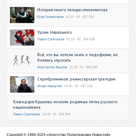
История моего пятидесятисемитства
Егор Холмогоров
02:14
407 910
Уроки Навального
Павел Святенков
01:14
364 638
Всё, что вы хотели знать о педофилии, но
боялись спросить
Константин Крылов
11:30
359 346
Серебренников: режиссерская трагедия
Игорь Караулов
14:50
347 318
Благодаря Крылову исчезли родимые пятна русского
национализма
Павел Святенков
14:48
343 944
Copyright © 1999-2025 «Агентство Политических Новостей»