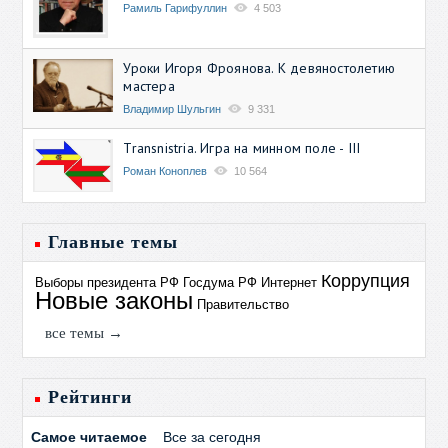
Рамиль Гарифуллин
4 503
Уроки Игоря Фроянова. К девяностолетию
мастера
Владимир Шульгин
9 331
Transnistria. Игра на минном поле - III
Роман Коноплев
10 564
Главные темы
Коррупция
Выборы президента РФ
Госдума РФ
Интернет
Новые законы
Правительство
все темы →
Рейтинги
Самое читаемое
Все за сегодня