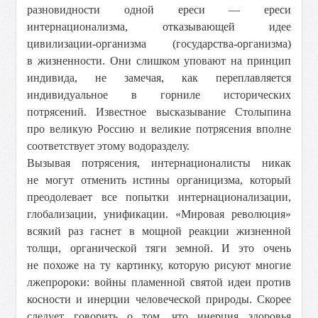
разновидности одной ереси — ереси
интернационализма, отказывающей идее
цивилизации-организма (государства-организма)
в жизненности. Они слишком уповают на принцип
индивида, не замечая, как переплавляется
индивидуальное в горниле исторических
потрясений. Известное высказывание Столыпина
про великую Россию и великие потрясения вполне
соответствует этому водоразделу.
Вызывая потрясения, интернационалисты никак
не могут отменить истины органицизма, который
преодолевает все попытки интернационализации,
глобализации, унификации. «Мировая революция»
всякий раз гаснет в мощной реакции жизненной
толщи, органической тяги земной. И это очень
не похоже на ту картинку, которую рисуют многие
лжепророки: войны пламенной святой идеи против
косности и инерции человеческой природы. Скорее
следует говорить о том, что инерция здоровья