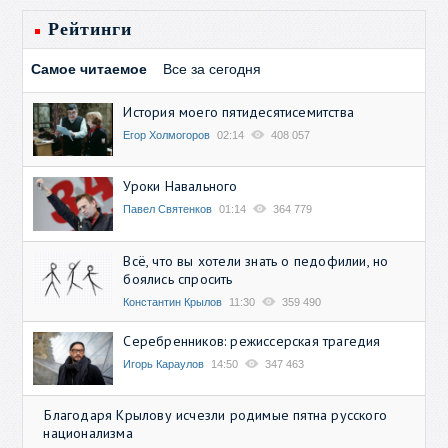
Рейтинги
Самое читаемое
Все за сегодня
История моего пятидесятисемитства
Егор Холмогоров
02:14
408 057
Уроки Навального
Павел Святенков
01:14
364 779
Всё, что вы хотели знать о педофилии, но
боялись спросить
Константин Крылов
11:30
359 490
Серебренников: режиссерская трагедия
Игорь Караулов
14:50
347 463
Благодаря Крылову исчезли родимые пятна русского
национализма