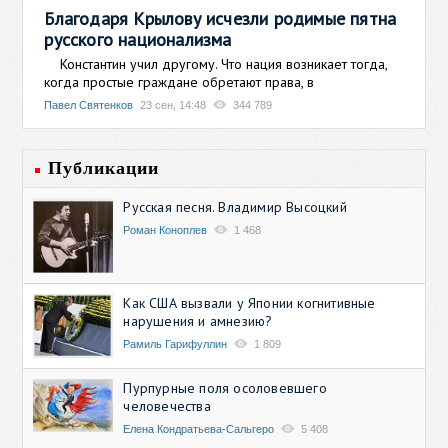
Благодаря Крылову исчезли родимые пятна
русского национализма
Константин учил другому. Что нация возникает тогда,
когда простые граждане обретают права, в
Павел Святенков
23 сен, 14:48
344 789
Публикации
Русская песня. Владимир Высоцкий
Роман Коноплев
1 468
Как США вызвали у Японии когнитивные
нарушения и амнезию?
Рамиль Гарифуллин
1 809
Пурпурные поля осоловевшего
человечества
Елена Кондратьева-Сальгеро
5 408