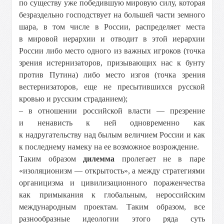
по существу уже победившую мировую силу, которая
безраздельно господствует на большей части земного
шара, в том числе в России, распределяет места
в мировой иерархии и отводит в этой иерархии
России либо место одного из важных игроков (точка
зрения истернизаторов, призывающих нас к бунту
против Путина) либо место изгоя (точка зрения
вестернизаторов, еще не пресытившихся русской
кровью и русским страданием);
– в отношении российской власти — презрение
и ненависть к ней одновременно как
к надругательству над былым величием России и как
к последнему намеку на ее возможное возрождение.
Таким образом
дилемма
пролегает не в паре
«изоляционизм — открытость», а между стратегиями
органицизма и цивилизационного пораженчества
как примыкания к глобальным, нероссийским
международным проектам. Таким образом, все
разнообразные идеологии этого ряда суть