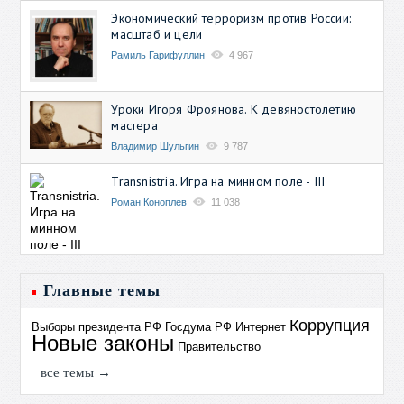
Экономический терроризм против России:
масштаб и цели
Рамиль Гарифуллин
4 967
Уроки Игоря Фроянова. К девяностолетию
мастера
Владимир Шульгин
9 787
Transnistria. Игра на минном поле - III
Роман Коноплев
11 038
Главные темы
Коррупция
Выборы президента РФ
Госдума РФ
Интернет
Новые законы
Правительство
все темы →