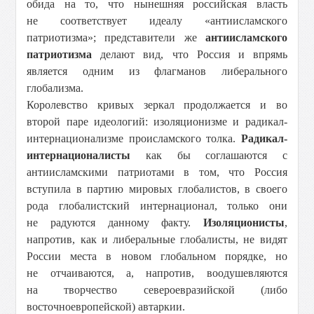
обида на то, что нынешняя российская власть
не соответствует идеалу «антиисламского
патриотизма»; представители же
антиисламского
патриотизма
делают вид, что Россия и впрямь
является одним из флагманов либерального
глобализма.
Королевство кривых зеркал продолжается и во
второй паре идеологий: изоляционизме и радикал-
интернационализме происламского толка.
Радикал-
интернационалисты
как бы соглашаются с
антиисламскими патриотами в том, что Россия
вступила в партию мировых глобалистов, в своего
рода глобалистский интернационал, только они
не радуются данному факту.
Изоляционисты
,
напротив, как и либеральные глобалисты, не видят
России места в новом глобальном порядке, но
не отчаиваются, а, напротив, воодушевляются
на творчество североевразийской (либо
восточноевропейской) автаркии.