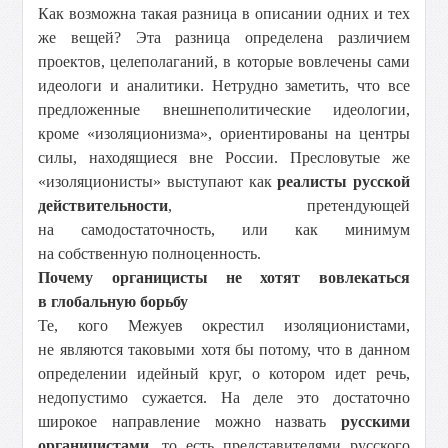
Как возможна такая разница в описании одних и тех
же вещей? Эта разница определена различием
проектов, целеполаганий, в которые вовлечены сами
идеологи и аналитики. Нетрудно заметить, что все
предложенные внешнеполитические идеологии,
кроме «изоляционизма», ориентированы на центры
силы, находящиеся вне России. Пресловутые же
«изоляционисты» выступают как
реалисты русской
действительности
, претендующей
на самодостаточность, или как минимум
на собственную полноценность.
Почему органицисты не хотят вовлекаться
в глобальную борьбу
Те, кого Межуев окрестил изоляционистами,
не являются таковыми хотя бы потому, что в данном
определении идейный круг, о котором идет речь,
недопустимо сужается. На деле это достаточно
широкое направление можно назвать
русскими
органицистами
, то есть представителями русского