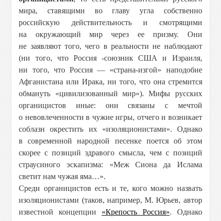
мира, ставящими во главу угла собственно
российскую действительность и смотрящими
на окружающий мир через ее призму. Они
не заявляют того, чего в реальности не наблюдают
(ни того, что Россия -союзник США и Израиля,
ни того, что Россия — «страна-изгой» наподобие
Афганистана или Ирака, ни того, что она стремится
обмануть «цивилизованный мир»). Мифы русских
органицистов иные: они связаны с мечтой
о невовлеченности в чужие игры, отчего и возникает
соблазн окрестить их «изоляционистами». Однако
в современной народной песенке поется об этом
скорее с позиций здравого смысла, чем с позиций
страусиного эскапизма: «Меж Сиона да Ислама
светит нам чужая яма…».
Среди органицистов есть и те, кого можно назвать
изоляционистами (таков, например, М. Юрьев, автор
известной концепции
«Крепость Россия»
. Однако