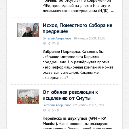
причины ее отсутствия в современной
РФ», прошедший на днях в Институте
динамического консерватизма (ИДК).
→
Исход Поместного Собора не
предрешён
Виталий Аверьянов
16 январь 2009, 15:50
0
0
Избрание Патриарха.
Казалось бы,
избрание митрополита Кирилла
предрешено. Но развёрнутая против
него информационная компания может
оказаться успешной. Каковы же
альтернативы?
→
От юбилея революции к
исцелению от Смуты
Виталий Аверьянов
02 ноябрь 2007, 09:30
0
0
Переписка из двух углов (APN – RP
Monitor).
Наши оппоненты планируют
построение в России новой формации: