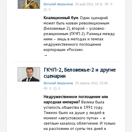
Виталий Аверьянов
25 май 2011, 18:11
0
0
Коалиционный бум
. Один сценарий
может быть назван революционным
(Беловежье-2), второй – условно-
реакционным (ГКЧП-2). Разница между
ними – лишь в методах и темпах
недружественного поглощения
корпорации «Россия».
→
ГКЧП-2, Беловежье-2 и другие
сценарии
Виталий Аверьянов
25 апрель 2011, 23:46
0
0
Недружественное поглощение или
народная империя?
Велика была
усталость общества в 1991 году.
Тяжело было на душе у людей в
момент «августовского путча» – и
светлым казалось облегчение. И только
на расстоянии от суеты тех дней и