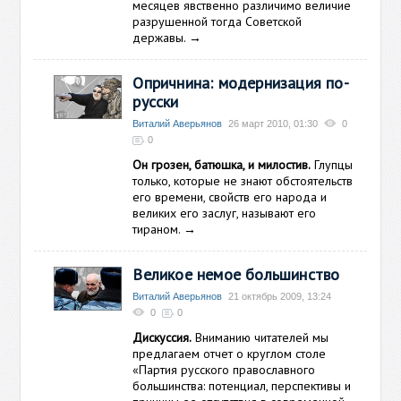
месяцев явственно различимо величие
разрушенной тогда Советской
державы.
→
Опричнина: модернизация по-
русски
Виталий Аверьянов
26 март 2010, 01:30
0
0
Он грозен, батюшка, и милостив.
Глупцы
только, которые не знают обстоятельств
его времени, свойств его народа и
великих его заслуг, называют его
тираном.
→
Великое немое большинство
Виталий Аверьянов
21 октябрь 2009, 13:24
0
0
Дискуссия.
Вниманию читателей мы
предлагаем отчет о круглом столе
«Партия русского православного
большинства: потенциал, перспективы и