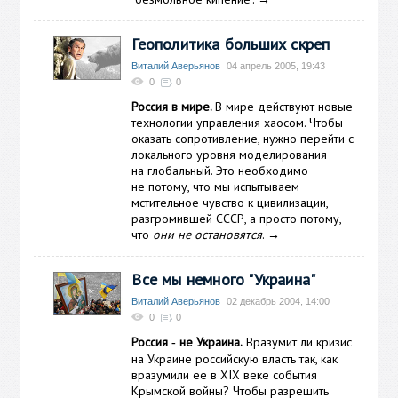
Геополитика больших скреп
Виталий Аверьянов
04 апрель 2005, 19:43
0
0
Россия в мире.
В мире действуют новые
технологии управления хаосом. Чтобы
оказать сопротивление, нужно перейти с
локального уровня моделирования
на глобальный. Это необходимо
не потому, что мы испытываем
мстительное чувство к цивилизации,
разгромившей СССР, а просто потому,
что
они не остановятся
.
→
Все мы немного "Украина"
Виталий Аверьянов
02 декабрь 2004, 14:00
0
0
Россия
не Украина.
Вразумит ли кризис
-
на Украине российскую власть так, как
вразумили ее в XIX веке события
Крымской войны? Чтобы разрешить