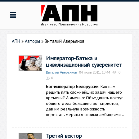
АПН
»
Авторы
»
Виталий Аверьянов
Император-Батька и
цивилизационный суверенитет
Виталий Аверьянов
04 июль 2011, 13:44
0
0
Бог-император Белоруссии.
Как нам
решить пять сложнейших задач нашего
времени? А именно: Объединить вокруг
общего дела большинство патриотов,
дав им реальную возможность
перестать меряться своими амбициями...
→
Третий вектор