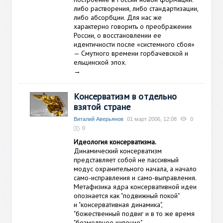
либо растворения, либо стандартизации,
либо абсорбции. Для нас же
характерно говорить о преображении
России, о восстановлении ее
идентичности после «системного сбоя»
— Смутного времени горбачевской и
ельцинской эпох.
→
Консерватизм в отдельно
взятой стране
Виталий Аверьянов
01 март 2006, 12:08
0
0
Идеология консерватизма.
Динамический консерватизм
представляет собой не пассивный
модус охранительного начала, а начало
само-исправления и само-выправления.
Метафизика ядра консервативной идеи
опознается как "подвижный покой"
и "консервативная динамика",
"божественный подвиг и в то же время
"безмолвное кипение".
→