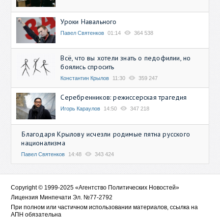
Уроки Навального
Павел Святенков
01:14
364 538
Всё, что вы хотели знать о педофилии, но
боялись спросить
Константин Крылов
11:30
359 247
Серебренников: режиссерская трагедия
Игорь Караулов
14:50
347 218
Благодаря Крылову исчезли родимые пятна русского
национализма
Павел Святенков
14:48
343 424
Copyright © 1999-2025 «Агентство Политических Новостей»
Лицензия Минпечати Эл. №77-2792
При полном или частичном использовании материалов, ссылка на
АПН обязательна