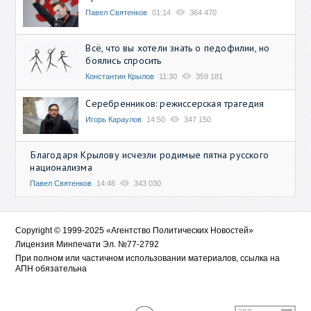
Павел Святенков
01:14
364 470
Всё, что вы хотели знать о педофилии, но
боялись спросить
Константин Крылов
11:30
359 181
Серебренников: режиссерская трагедия
Игорь Караулов
14:50
347 150
Благодаря Крылову исчезли родимые пятна русского
национализма
Павел Святенков
14:48
343 030
Copyright © 1999-2025 «Агентство Политических Новостей»
Лицензия Минпечати Эл. №77-2792
При полном или частичном использовании материалов, ссылка на
АПН обязательна