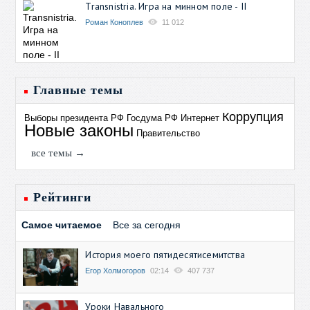
Transnistria. Игра на минном поле - II
Роман Коноплев
11 012
Главные темы
Коррупция
Выборы президента РФ
Госдума РФ
Интернет
Новые законы
Правительство
все темы →
Рейтинги
Самое читаемое
Все за сегодня
История моего пятидесятисемитства
Егор Холмогоров
02:14
407 737
Уроки Навального