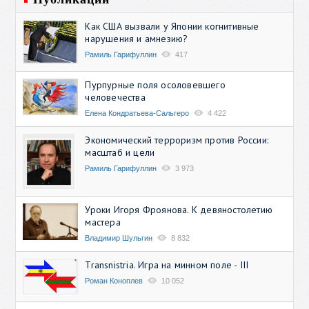
Как США вызвали у Японии когнитивные
нарушения и амнезию?
Рамиль Гарифуллин
417
Пурпурные поля осоловевшего
человечества
Елена Кондратьева-Сальгеро
4 422
Экономический терроризм против России:
масштаб и цели
Рамиль Гарифуллин
3 973
Уроки Игоря Фроянова. К девяностолетию
мастера
Владимир Шульгин
8 832
Transnistria. Игра на минном поле - III
Роман Коноплев
10 052