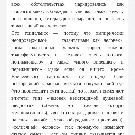
всех обстоятельствах маркировались как
«талантливые». Однажды я слышал такое: «ну, у
него, конечно, литературного дара нет, но он очень
талантливый как человек».
Это гениальное — потому что эмпирически
неопровержимое — «талантливый как человек»,
когда талантливый мальчик стареет, обычно
трансформируется в «человека очень тонкого,
понимающего», а также «много видевшего и
пережившего» (даже если он ничего, кроме
Елисеевского гастронома, не видел). Если
постаревший талантыш всё-таки получает свой кус
(что происходит почти всегда), то к нему применяют
эпитеты типа «человек неистощимой душевной
щедрости» (обычно это означает особую
жестковыйность), «всего себя раздаривал направо и
налево» (читай: умело обкрадывает простачков),
«солнечный человек» (так почему-то называют
старых хамов). Если же типчик оказывается ну