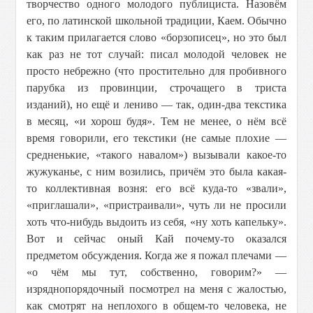
творчество одного молодого публициста. Назовём
его, по латинской школьной традиции, Каем. Обычно
к таким прилагается слово «борзописец», но это был
как раз не тот случай: писал молодой человек не
просто небрежно (что простительно для пробивного
парубка из провинции, строчащего в триста
изданий), но ещё и лениво — так, один-два текстика
в месяц, «и хорош будя». Тем не менее, о нём всё
время говорили, его текстики (не самые плохие —
средненькие, «такого навалом») вызывали какое-то
жужуканье, с ним возились, причём это была какая-
то коллективная возня: его всё куда-то «звали»,
«приглашали», «пристраивали», чуть ли не просили
хоть что-нибудь выдоить из себя, «ну хоть капельку».
Вот и сейчас оный Кай почему-то оказался
предметом обсуждения. Когда же я пожал плечами —
«о чём мы тут, собственно, говорим?» —
изряднопорядочный посмотрел на меня с жалостью,
как смотрят на неплохого в общем-то человека, не