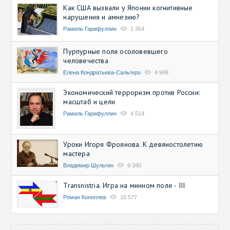
Как США вызвали у Японии когнитивные
нарушения и амнезию?
Рамиль Гарифуллин
1 354
Пурпурные поля осоловевшего
человечества
Елена Кондратьева-Сальгеро
4 949
Экономический терроризм против России:
масштаб и цели
Рамиль Гарифуллин
4 514
Уроки Игоря Фроянова. К девяностолетию
мастера
Владимир Шульгин
9 340
Transnistria. Игра на минном поле - III
Роман Коноплев
10 577