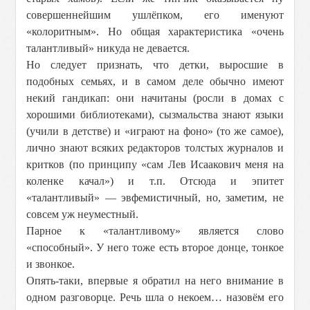
совершеннейшим ушлёпком, его именуют
«колоритным». Но общая характеристика «очень
талантливый» никуда не девается.
Но следует признать, что детки, выросшие в
подобных семьях, и в самом деле обычно имеют
некий гандикап: они начитаны (росли в домах с
хорошими библиотеками), сызмальства знают языки
(учили в детстве) и «играют на фоно» (то же самое),
лично знают всяких редакторов толстых журналов и
критков (по принципу «сам Лев Исаакович меня на
коленке качал») и т.п. Отсюда и эпитет
«талантливый» — эвфемистичный, но, заметим, не
совсем уж неуместный.
Парное к «талантливому» является слово
«способный». У него тоже есть второе донце, тонкое
и звонкое.
Опять-таки, впервые я обратил на него внимание в
одном разговорце. Речь шла о некоем… назовём его