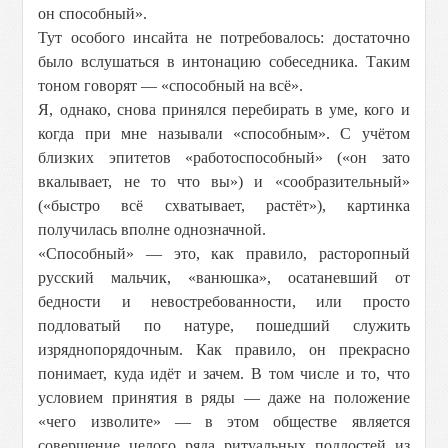
он способный».
Тут особого инсайта не потребовалось: достаточно
было вслушаться в интонацию собеседника. Таким
тоном говорят — «способный на всё».
Я, однако, снова принялся перебирать в уме, кого и
когда при мне называли «способным». С учётом
близких эпитетов «работоспособный» («он зато
вкалывает, не то что вы») и «сообразительный»
(«быстро всё схватывает, растёт»), картинка
получилась вполне однозначной.
«Способный» — это, как правило, расторопный
русский мальчик, «ванюшка», осатаневший от
бедности и невостребованности, или просто
подловатый по натуре, пошедший служить
изряднопорядочным. Как правило, он прекрасно
понимает, куда идёт и зачем. В том числе и то, что
условием принятия в ряды — даже на положение
«чего изволите» — в этом обществе является
совершение целого ряда ритуальных подлостей из