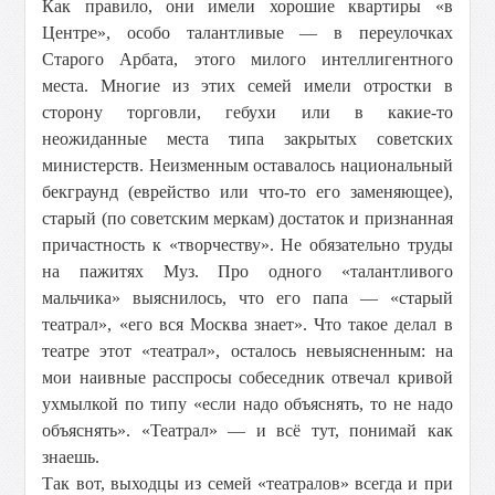
Как правило, они имели хорошие квартиры «в
Центре», особо талантливые — в переулочках
Старого Арбата, этого милого интеллигентного
места. Многие из этих семей имели отростки в
сторону торговли, гебухи или в какие-то
неожиданные места типа закрытых советских
министерств. Неизменным оставалось национальный
бекграунд (еврейство или что-то его заменяющее),
старый (по советским меркам) достаток и признанная
причастность к «творчеству». Не обязательно труды
на пажитях Муз. Про одного «талантливого
мальчика» выяснилось, что его папа — «старый
театрал», «его вся Москва знает». Что такое делал в
театре этот «театрал», осталось невыясненным: на
мои наивные расспросы собеседник отвечал кривой
ухмылкой по типу «если надо объяснять, то не надо
объяснять». «Театрал» — и всё тут, понимай как
знаешь.
Так вот, выходцы из семей «театралов» всегда и при