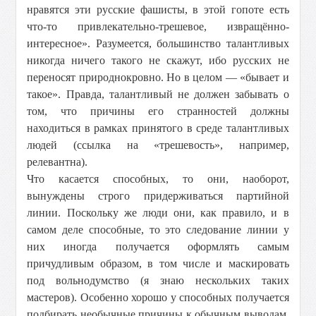
нравятся эти русские фашисты, в этой гопоте есть
что-то привлекательно-трешевое, извращённо-
интересное». Разумеется, большинство талантливых
никогда ничего такого не скажут, ибо русских не
переносят природнокровно. Но в целом — «бывает и
такое». Правда, талантливый не должен забывать о
том, что причины его странностей должны
находиться в рамках принятого в среде талантливых
людей (ссылка на «трешевость», например,
релевантна).
Что касается способных, то они, наоборот,
вынуждены строго придерживаться партийной
линии. Поскольку же люди они, как правило, и в
самом деле способные, то это следование линии у
них иногда получается оформлять самым
причудливым образом, в том числе и маскировать
под вольнодумство (я знаю нескольких таких
мастеров). Особенно хорошо у способных получается
подбирать необычные причины к обычным выводам.