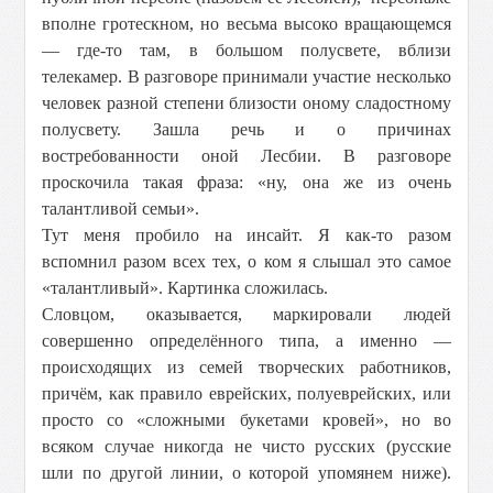
вполне гротескном, но весьма высоко вращающемся
— где-то там, в большом полусвете, вблизи
телекамер. В разговоре принимали участие несколько
человек разной степени близости оному сладостному
полусвету. Зашла речь и о причинах
востребованности оной Лесбии. В разговоре
проскочила такая фраза: «ну, она же из очень
талантливой семьи».
Тут меня пробило на инсайт. Я как-то разом
вспомнил разом всех тех, о ком я слышал это самое
«талантливый». Картинка сложилась.
Словцом, оказывается, маркировали людей
совершенно определённого типа, а именно —
происходящих из семей творческих работников,
причём, как правило еврейских, полуеврейских, или
просто со «сложными букетами кровей», но во
всяком случае никогда не чисто русских (русские
шли по другой линии, о которой упомянем ниже).