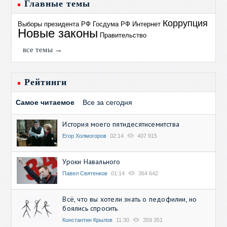
Главные темы
Коррупция
Выборы президента РФ
Госдума РФ
Интернет
Новые законы
Правительство
все темы →
Рейтинги
Самое читаемое
Все за сегодня
История моего пятидесятисемитства
Егор Холмогоров
02:14
407 915
Уроки Навального
Павел Святенков
01:14
364 642
Всё, что вы хотели знать о педофилии, но
боялись спросить
Константин Крылов
11:30
359 351