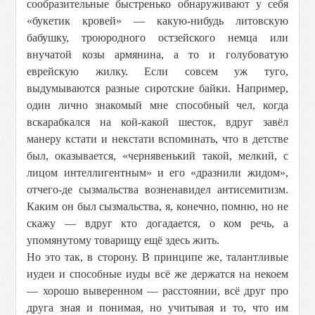
сообразительные быстренько обнаруживают у себя
«букетик кровей» — какую-нибудь литовскую
бабушку, троюродного остзейского немца или
внучатой козы армянина, а то и голубоватую
еврейскую жилку. Если совсем уж туго,
выдумываются разные сиротские байки. Например,
один лично знакомый мне способный чел, когда
вскарабкался на кой-какой шесток, вдруг завёл
манеру кстати и некстати вспоминать, что в детстве
был, оказывается, «чернявенький такой, мелкий, с
лицом интеллигентным» и его «дразнили жидом»,
отчего-де сызмальства возненавидел антисемитизм.
Каким он был сызмальства, я, конечно, помню, но не
скажу — вдруг кто догадается, о ком речь, а
упомянутому товарищу ещё здесь жить.
Но это так, в сторону. В принципе же, талантливые
иудеи и способные иуды всё же держатся на некоем
— хорошо выверенном — расстоянии, всё друг про
друга зная и понимая, но учитывая и то, что им