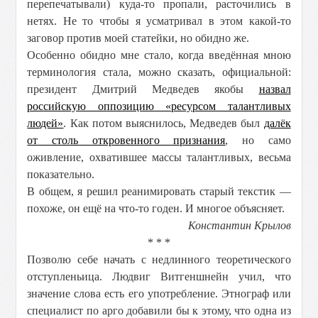
перепечатывали) куда-то пропали, расточились в
нетях. Не то чтобы я усматривал в этом какой-то
заговор против моей статейки, но обидно же.
Особенно обидно мне стало, когда введённая мною
терминология стала, можно сказать, официальной:
президент Дмитрий Медведев якобы
назвал
российскую оппозицию «ресурсом талантливых
людей»
. Как потом выяснилось, Медведев был
далёк
от столь откровенного признания
, но само
оживление, охватившее массы талантливых, весьма
показательно.
В общем, я решил реанимировать старый текстик —
похоже, он ещё на что-то годен. И многое объясняет.
Константин Крылов
* * *
Позволю себе начать с недлинного теоретического
отступленьица. Людвиг Витгеншнейн учил, что
значение слова есть его употребление. Этнограф или
специалист по арго добавили бы к этому, что одна из