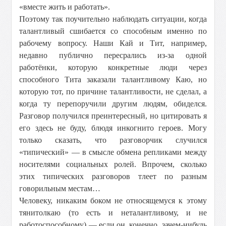
«вместе жить и работать».
Поэтому так поучительно наблюдать ситуации, когда
талантливый сшибается со способным именно по
рабочему вопросу. Наши Кай и Тит, например,
недавно публично пересрались из-за одной
работёнки, которую конкретные люди через
способного Тита заказали талантливому Каю, но
которую тот, по причине талантливости, не сделал, а
когда ту перепоручили другим людям, обиделся.
Разговор получился преинтересный, но цитировать я
его здесь не буду, блюдя инкогнито героев. Могу
только сказать, что разговорчик случился
«типический» — в смысле обмена репликами между
носителями социальных ролей. Впрочем, сколько
этих типических разговоров тлеет по разным
говорильным местам…
Человеку, никаким боком не относящемуся к этому
тянитолкаю (то есть и неталантливому, и не
работоспособному) — если он, конечно, зачем-нибудь