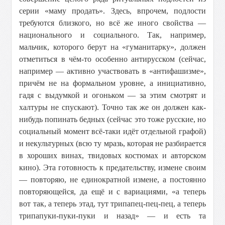
серии «маму продать». Здесь, впрочем, подлости
требуются близкого, но всё же иного свойства —
национального и социального. Так, например,
мальчик, которого берут на «гуманитарку», должен
отметиться в чём-то особенно антирусском (сейчас,
например — активно участвовать в «антифашизме»,
причём не на формальном уровне, а инициативно,
гадя с выдумкой и огоньком — за этим смотрят и
халтуры не спускают). Точно так же он должен как-
нибудь попинать бедных (сейчас это тоже русские, но
социальный момент всё-таки идёт отдельной графой)
и некультурных (всю ту мразь, которая не разбирается
в хороших винах, твидовых костюмах и авторском
кино). Эта готовность к предательству, измене своим
— повторяю, не единократной измене, а постоянно
повторяющейся, да ещё и с вариациями, «а теперь
вот так, а теперь этад, тут трипапец-пец-пец, а теперь
трипапуки-пуки-пуки и назад» — и есть та