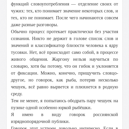
функций словоупотребления — отделение своих от
чужих: тех, кто понимает значение некоторых слов, и
тех, кто не понимает. После чего начинаются совсем
даже разные разговоры.
Обычно процесс протекает практически без участия
сознания. Никто не держит в голове список слов и
значений и классификатор близости человека к ядру
тусовки. Нет, всё происходит само собой, в процессе
живого общения. Жаргону нельзя научиться по
словарю, хотя бы потому, что он гибок и уклоняется
от фиксации. Можно, конечно, прищучить словцо-
другое, но говорок, как рыба, потеряв несколько
чешуек, всё равно вырвется и плюхнется в родную
среду.
Тем не менее, я попытаюсь ободрать пару чешуек на
пузике одной особенно юркой рыбёшки.
Я имею в виду говорок россиянской
изряднопорядочной публики.
Говорок этот устроен довольно интересно. Если в