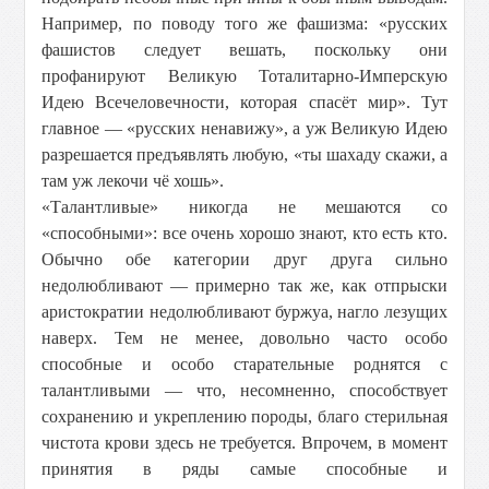
Например, по поводу того же фашизма: «русских
фашистов следует вешать, поскольку они
профанируют Великую Тоталитарно-Имперскую
Идею Всечеловечности, которая спасёт мир». Тут
главное — «русских ненавижу», а уж Великую Идею
разрешается предъявлять любую, «ты шахаду скажи, а
там уж лекочи чё хошь».
«Талантливые» никогда не мешаются со
«способными»: все очень хорошо знают, кто есть кто.
Обычно обе категории друг друга сильно
недолюбливают — примерно так же, как отпрыски
аристократии недолюбливают буржуа, нагло лезущих
наверх. Тем не менее, довольно часто особо
способные и особо старательные роднятся с
талантливыми — что, несомненно, способствует
сохранению и укреплению породы, благо стерильная
чистота крови здесь не требуется. Впрочем, в момент
принятия в ряды самые способные и