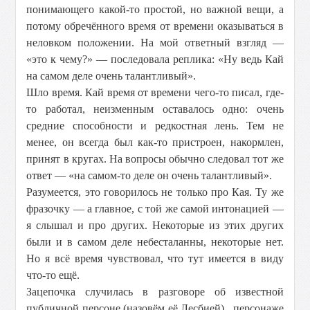
понимающего какой-то простой, но важной вещи, а
потому обречённого время от времени оказываться в
неловком положении. На мой ответный взгляд —
«это к чему?» — последовала реплика: «Ну ведь Кай
на самом деле очень талантливый».
Шло время. Кай время от времени чего-то писал, где-
то работал, неизменным оставалось одно: очень
средние способности и редкостная лень. Тем не
менее, он всегда был как-то пристроен, накормлен,
принят в кругах. На вопросы обычно следовал тот же
ответ — «на самом-то деле он очень талантливый».
Разумеется, это говорилось не только про Кая. Ту же
фразочку — а главное, с той же самой интонацией —
я слышал и про других. Некоторые из этих других
были и в самом деле небесталанны, некоторые нет.
Но я всё время чувствовал, что тут имеется в виду
что-то ещё.
Зацепочка случилась в разговоре об известной
публичной персоне (назовём её Лесбией), персонаже