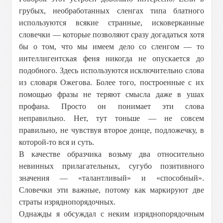
грубых, необработанных сленгах типа блатного
используются всякие странные, исковерканные
словечки — которые позволяют сразу догадаться хотя
бы о том, что мы имеем дело со сленгом — то
интеллигентская феня никогда не опускается до
подобного. Здесь используются исключительно слова
из словаря Ожегова. Более того, построенные с их
помощью фразы не теряют смысла даже в ушах
профана. Просто он понимает эти слова
неправильно. Нет, тут тоньше — не совсем
правильно, не чувствуя второе донце, подложечку, в
которой-то вся и суть.
В качестве образчика возьму два относительно
невинных прилагательных, сугубо позитивного
значения — «талантливый» и «способный».
Словечки эти важные, потому как маркируют две
страты изряднопорядочных.
Однажды я обсуждал с неким изряднопорядочным