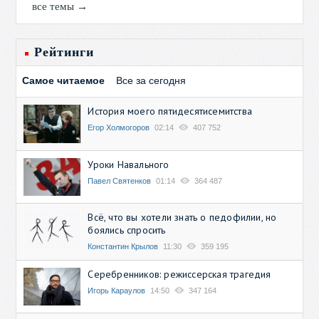
все темы →
Рейтинги
Самое читаемое
Все за сегодня
История моего пятидесятисемитства
Егор Холмогоров
02:14
407 752
Уроки Навального
Павел Святенков
01:14
364 487
Всё, что вы хотели знать о педофилии, но
боялись спросить
Константин Крылов
11:30
359 195
Серебренников: режиссерская трагедия
Игорь Караулов
14:50
347 164