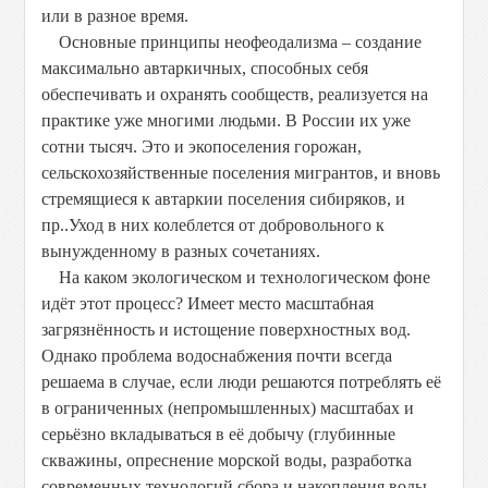
или в разное время.
Основные принципы неофеодализма – создание
максимально автаркичных, способных себя
обеспечивать и охранять сообществ, реализуется на
практике уже многими людьми. В России их уже
сотни тысяч. Это и экопоселения горожан,
сельскохозяйственные поселения мигрантов, и вновь
стремящиеся к автаркии поселения сибиряков, и
пр..Уход в них колеблется от добровольного к
вынужденному в разных сочетаниях.
На каком экологическом и технологическом фоне
идёт этот процесс? Имеет место масштабная
загрязнённость и истощение поверхностных вод.
Однако проблема водоснабжения почти всегда
решаема в случае, если люди решаются потреблять её
в ограниченных (непромышленных) масштабах и
серьёзно вкладываться в её добычу (глубинные
скважины, опреснение морской воды, разработка
современных технологий сбора и накопления воды