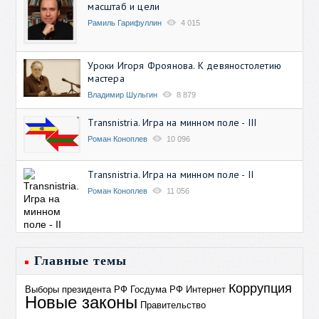
масштаб и цели
Рамиль Гарифуллин
4 015
Уроки Игоря Фроянова. К девяностолетию
мастера
Владимир Шульгин
8 879
Transnistria. Игра на минном поле - III
Роман Коноплев
10 096
Transnistria. Игра на минном поле - II
Роман Коноплев
11 056
Главные темы
Коррупция
Выборы президента РФ
Госдума РФ
Интернет
Новые законы
Правительство