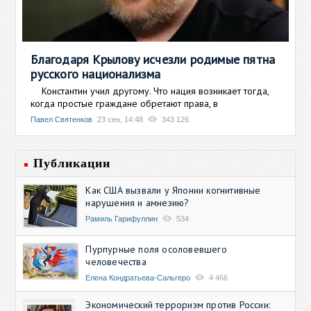
Благодаря Крылову исчезли родимые пятна
русского национализма
Константин учил другому. Что нация возникает тогда,
когда простые граждане обретают права, в
Павел Святенков
23 сен, 14:48
343 126
Публикации
Как США вызвали у Японии когнитивные
нарушения и амнезию?
Рамиль Гарифуллин
534
Пурпурные поля осоловевшего
человечества
Елена Кондратьева-Сальгеро
4 466
Экономический терроризм против России: