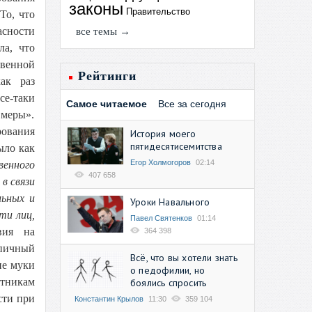
законы
Правительство
То, что
асности
все темы →
ла, что
твенной
Рейтинги
ак раз
се-таки
Самое читаемое
Все за сегодня
 меры».
рования
История моего
пятидесятисемитства
ыло как
Егор Холмогоров
02:14
венного
407 658
в связи
льных и
Уроки Навального
ти лиц,
Павел Святенков
01:14
вия на
364 398
ипичный
Всё, что вы хотели знать
ие муки
о педофилии, но
отникам
боялись спросить
сти при
Константин Крылов
11:30
359 104