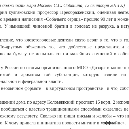
в должность мэра Москвы С.С. Собянина, 12 сентября 2013 г.)
ворил булгаковский профессор Преображенский, оценивая деяте
Со времени написания «Собачьего сердца» прошло 90 лет и можн
но. У нынешней чиновной братии в головах не разруха, а нат
ление, что клозетоголовые деятели свято верят в то, что в го
о-другому объяснить то, что доблестные представители о
нцию на бумагу не испытывают ни малейших сомнений в собс
ту России по итогам организованного МОО «Дозор» в конце п
стотой и ароматом той субстанции, которую излили на 
нальной и федеральной власти.
необычном формате – в виртуальном пространстве - и что, собс
ещений дома по адресу Коломяжский проспект 15 корп. 2 испол
и пообщаться с властью традиционными способами оказались не
ожному результату. Сколько ни пиши письма и жалобы – что ни
во. К чему привела инициатива провести митинг в
«оффлайне»
.