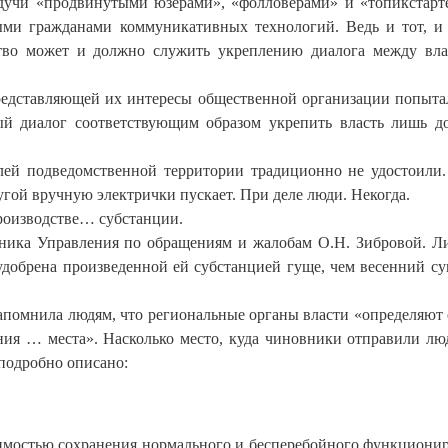
будучи «продвинутыми юзерами», «фолловерами» и «топикстарт
ыми гражданами коммуникативных технологий. Ведь и тот, и
нство может и должно служить укреплению диалога между вл
представляющей их интересы общественной организации попыта
ый диалог соответствующим образом укрепить власть лишь д
лей подведомственной территории традиционно не удостоили
ругой вручную электрички пускает. При деле люди. Некогда.
роизводстве… субстанции.
ника Управления по обращениям и жалобам О.Н. Зибровой. Л
удобрена произведенной ей субстанцией гуще, чем весенний су
апомнила людям, что региональные органы власти «определяют
ия … места». Насколько место, куда чиновники отправили лю
подробно описано:
имостью сохранения нормального и бесперебойного функциони