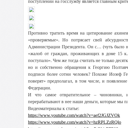
поступлении на госслужбу является главным кри
Противно тратить время на цитирование ахине
«проверяемые». Но потрясает свей абсурднос
Администрации Президента. Он с… (чуть было не
«жалоб от граждан, проживающих в доме 15 к
поступало». Чем же тогда считать не только деся
но и собственно обращения к Георгию Полтав
подписи более сотни человек? Похоже Иозеф Ге
поверят» предполагал, в том числе, и появлени
Федерации.
И что самое отвратительное – чиновники, 
перерабатывают в нее наши деньги, которые мы п
Видеоматериалы к статье:
https://www.youtube.com/watch?v=aef2JGJZVOk
https://www.youtube.com/watch?v=hzRPLZzRQlo