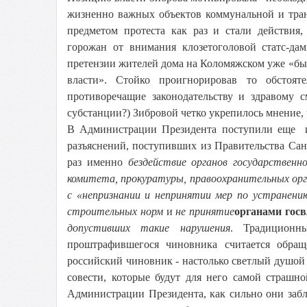
жизненно важных объектов коммунальной и тран
предметом протеста как раз и стали действи
горожан от внимания клозетоголовой статс-да
претензии жителей дома на Коломяжском уже «бы
власти». Стойко проигнорировав то обстоят
противоречащие законодательству и здравому с
субстанции?) Зибровой четко укрепилось мнение
В Администрации Президента поступили еще и
разъяснений, поступивших из Правительства Са
раз именно
бездействие органов государствен
комитета, прокуратуры, правоохранительных орг
с «непризнании и непринятии мер по устранен
строительных норм
и
не принятие
органами госв
допустивших такие нарушения
. Традиционн
проштрафившегося чиновника считается обращ
российский чиновник - настолько светлый душой 
совести, которые будут для него самой страшн
Администрации Президента, как сильно они заблу