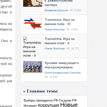
К девяностолетию
ерами»,
мастера
 другой
Владимир Шульгин
8 592
астью и
Transnistria. Игра на
лись на
минном поле - III
обавила
Роман Коноплев
9 810
Transnistria. Игра на
. Оно и
минном поле - II
Роман Коноплев
10 772
ичность
Хроники пикирующего
гроб на
передозировщика
Елена Кондратьева-Сальгеро
 единые
11 339
дей для
Главные темы
Выборы президента РФ
Госдума РФ
Новые
Коррупция
Интернет
рования