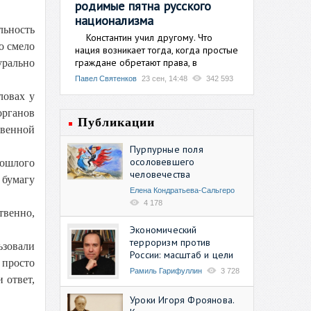
родимые пятна русского
национализма
льность
Константин учил другому. Что
о смело
нация возникает тогда, когда простые
граждане обретают права, в
урально
Павел Святенков
23 сен, 14:48
342 593
ловах у
рганов
Публикации
твенной
Пурпурные поля
осоловевшего
рошлого
человечества
бумагу
Елена Кондратьева-Сальгеро
4 178
твенно,
Экономический
терроризм против
ьзовали
России: масштаб и цели
 просто
Рамиль Гарифуллин
3 728
 ответ,
Уроки Игоря Фроянова.