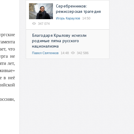
Серебренников:
режиссерская трагедия
Игорь Караулов
14:50
347 074
ургские
Благодаря Крылову исчезли
родимые пятна русского
тамента
национализма
ет, что
Павел Святенков
14:48
342 586
урга не
ти лет,
«живые»
е в неё
сийской
ссиян,