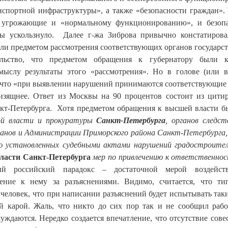
спортной инфраструктуры», а также «безопасности граждан». 
я, угрожающие и «нормальному функционированию», и безоп
мы ускользнуло. Далее г-жа Зиброва привычно констатирова
ли предметом рассмотрения соответствующих органов государс
ельство, что предметом обращения к губернатору были к
мыслу результаты этого «рассмотрения». Но в голове (или в
, что «при выявлении нарушений принимаются соответствующие
зящнее. Ответ из Москвы на 90 процентов состоит из цити
нкт-Петербурга. Хотя предметом обращения к высшей власти б
ной власти и прокуратуры
Санкт-Петербурга
, органов следст
анов и Администрации Приморского района Санкт-Петербурга, 
ию установленных судебными актами нарушений градостроите
ласти Санкт-Петербурга
мер по привлечению к ответственнос
ый российский парадокс – достаточной мерой воздейст
ение к нему за разъяснениями. Видимо, считается, что т
человек, что при написании разъяснений будет испытывать так
ой карой. Жаль, что никто до сих пор так и не сообщил раб
ждаются. Нередко создается впечатление, что отсутствие сове