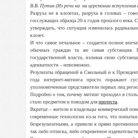
В.В. Путин (Из речи на на церемонии вступления 
Разруха не в клозетах, разруха в головах – го
госслужащих образца 20-х годов прошлого века. 
утверждать, что ситуация изменилась радикаль
клозет.
И что самое печальное – создается полное впечат
обычных граждан та же самая субстанция. П
государственной власти, изливая свою субста
адекватности – невозможно.
Результаты обращений в Смольный и к Президен
года интернет-митинга просто поражают гу
уполномоченные представители первых лиц регио
Подробно о том, почему митинг проходил в столь 
стало предметом и поводом для
протеста
.
Вкратце – жители и владельцы коммерческий пом
современные технологии из-за того, что попытк
безрезультатными, а привели к прямо противопол
так либо отписка, либо откровенное издевательст