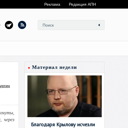
Реклама
Редакция АПН
Материал недели
ургин
игнуты,
, через
Благодаря Крылову исчезли