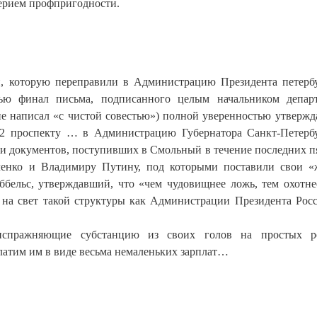
терием профпригодности.
и, которую переправили в Администрацию Президента петерб
тью финал письма, подписанного целым начальником депар
 написал «с чистой совестью») полной уверенностью утвержда
.2 проспекту … в Администрацию Губернатора Санкт-Петерб
тки документов, поступивших в Смольный в течение последних пя
ченко и Владимиру Путину, под которыми поставили свои 
ббельс, утверждавший, что «чем чудовищнее ложь, тем охотне
е на свет такой структуры как Администрации Президента Рос
испражняющие субстанцию из своих голов на простых ро
латим им в виде весьма немаленьких зарплат…