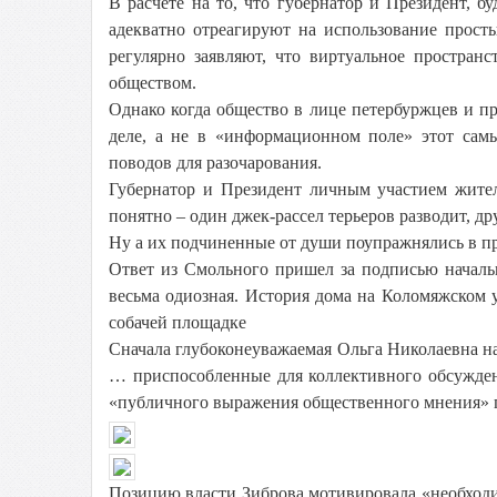
В расчете на то, что губернатор и Президент, 
адекватно отреагируют на использование прост
регулярно заявляют, что виртуальное простра
обществом.
Однако когда общество в лице петербуржцев и 
деле, а не в «информационном поле» этот сам
поводов для разочарования.
Губернатор и Президент личным участием жите
понятно – один джек-рассел терьеров разводит, д
Ну а их подчиненные от души поупражнялись в п
Ответ из Смольного пришел за подписью началь
весьма одиозная. История дома на Коломяжском 
собачей площадке
Сначала глубоконеуважаемая Ольга Николаевна н
… приспособленные для коллективного обсужден
«публичного выражения общественного мнения» 
Позицию власти Зиброва мотивировала «необход