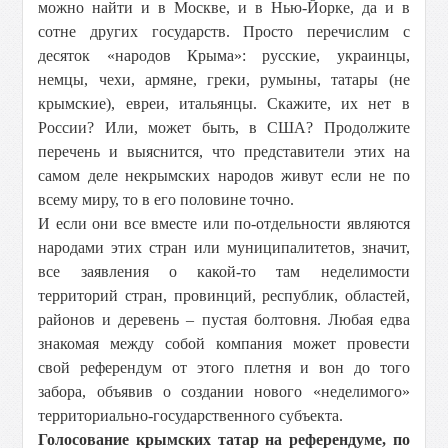
можно найти и в Москве, и в Нью-Йорке, да и в
сотне других государств. Просто перечислим с
десяток «народов Крыма»: русские, украинцы,
немцы, чехи, армяне, греки, румыны, татары (не
крымские), евреи, итальянцы. Скажите, их нет в
России? Или, может быть, в США? Продолжите
перечень и выяснится, что представители этих на
самом деле некрымских народов живут если не по
всему миру, то в его половине точно.
И если они все вместе или по-отдельности являются
народами этих стран или муниципалитетов, значит,
все заявления о какой-то там неделимости
территорий стран, провинций, республик, областей,
районов и деревень – пустая болтовня. Любая едва
знакомая между собой компания может провести
свой референдум от этого плетня и вон до того
забора, объявив о создании нового «неделимого»
территориально-государственного субъекта.
Голосование крымских татар на референдуме, по