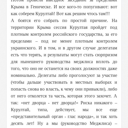
Крыма в Геническе. И все кого-то попугивают: вот
как соберем Курултай! Вот как решим чтось там!!!
А боятся его собрать по простой причине. На
территории Крыма сессия Курултая пройдет под
плотным контролем российского государства, за его
пределами – под не менее плотным контролем
украинского. И в том, и в другом случае делегатам
есть что терять, и результаты могут стать сюрпризом
для нынешнего руководства меджлиса вплоть до
того, что оно не останется на своих должностях даже
номинально. Делегаты либо проголосуют за участие
(чтобы дальше участвовать в местных выборах и
попасть снова во власть, к чему они привыкли), либо
от него отколется та часть, которая этого захочет. А
так: «нет дворца - нет дворца!» Риска никакого –
Курултай, типа, действует, мы все еще
«представительный орган - глас народа», и так хоть
десять лет! Ну а мы (руководство Меджлиса) –