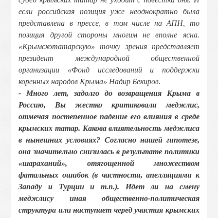
если российская позиция уже неоднократно была
представлена в прессе, в том числе на АПН, то
позиция другой стороны многим не вполне ясна.
«Крымскотатарскую» точку зрения представляет
президент международной общественной
организации «Фонд исследований и поддержки
коренных народов Крыма» Надир Бекиров.
- Много лет, задолго до возвращения Крыма в
Россию, Вы жестко критиковали меджлис,
отмечая постепенное падение его влияния в среде
крымских татар. Какова влиятельность меджлиса
в нынешних условиях? Согласно нашей гипотезе,
она значительно снизилась в результате политики
«шараханий», отягощенной множеством
фатальных ошибок (в частности, апелляциями к
Западу и Турции и т.п.). Идет ли на смену
меджлису иная общественно-политическая
структура или наступает черед участия крымских