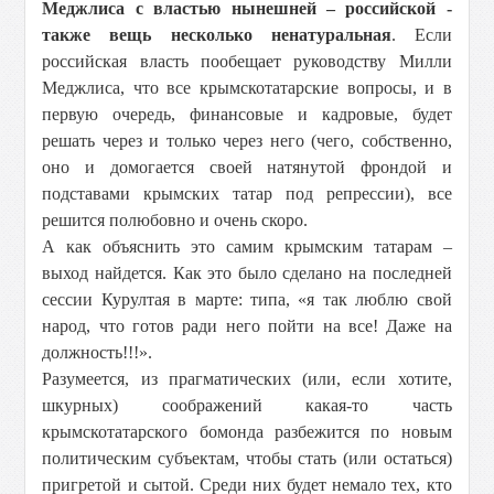
Меджлиса с властью нынешней – российской -
также вещь несколько ненатуральная
. Если
российская власть пообещает руководству Милли
Меджлиса, что все крымскотатарские вопросы, и в
первую очередь, финансовые и кадровые, будет
решать через и только через него (чего, собственно,
оно и домогается своей натянутой фрондой и
подставами крымских татар под репрессии), все
решится полюбовно и очень скоро.
А как объяснить это самим крымским татарам –
выход найдется. Как это было сделано на последней
сессии Курултая в марте: типа, «я так люблю свой
народ, что готов ради него пойти на все! Даже на
должность!!!».
Разумеется, из прагматических (или, если хотите,
шкурных) соображений какая-то часть
крымскотатарского бомонда разбежится по новым
политическим субъектам, чтобы стать (или остаться)
пригретой и сытой. Среди них будет немало тех, кто