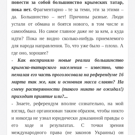
повести за собой большинство крымских татар,
пока нет.
Фрагментарно - те за теми, эти за этими –
да. Большинство – нет! Причины разные. Люди
устали от обмана и боятся нового, в том числе и
самообмана. Но самое главное даже не за кем, а куда
идти? Пока не видно сколько-нибудь приемлемого
для народа направления. То, что уже было – плохо. А
где оно, хорошее?
-
Как восприняло новые реалии большинство
крымско-татарского населения – известно, что
немалая его часть проголосовала на референдуме 16
марта так же, как и основная масса славян? На
смену растерянности (такого никто не ожидал!)
приходит приятие или?...
- Знаете, референдум вполне сознательно, на мой
взгляд, был организован таким образом, чтобы никто
и никогда не узнал юридически доказанной правды о
его ходе и результатах. С точки зрения
международного права (не законов Украины) он