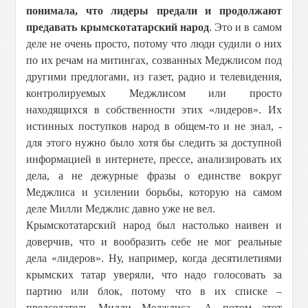
понимала, что лидеры предали и продолжают
предавать крымскотатарский народ
. Это и в самом
деле не очень просто, потому что люди судили о них
по их речам на митингах, созванных Меджлисом под
другими предлогами, из газет, радио и телевидения,
контролируемых Меджлисом или просто
находящихся в собственности этих «лидеров». Их
истинных поступков народ в общем-то и не знал, -
для этого нужно было хотя бы следить за доступной
информацией в интернете, прессе, анализировать их
дела, а не дежурные фразы о единстве вокруг
Меджлиса и усилении борьбы, которую на самом
деле Милли Меджлис давно уже не вел.
Крымскотатарский народ был настолько наивен и
доверчив, что и вообразить себе не мог реальные
дела «лидеров». Ну, например, когда десятилетиями
крымских татар уверяли, что надо голосовать за
партию или блок, потому что в их списке –
председатель Милли Меджлиса. А потом этот