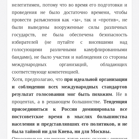
нелегитимен, потому что во время его подготовки и
проведения не было достаточно времени, чтобы
провести разъяснения как «за», так и «против», не
были выведены вооруженные силы различных
государств, не была обеспечена безопасность
избирателей (не путайте с висевшими над
голосующими различными камуфлированными
бандами), не было участия и наблюдения со стороны
международных организаций, обладающих
соответствующе компетенцией.
Хотя, предполагаю, что
при идеальной организации
и соблюдении всех международных стандартов
результат голосования мог быть похожим
. Не в
процентах, а в решающем большинстве.
Тенденция
присоединиться к России доминировала все
постсоветское время в мыслях большинства
населения и представлявших его политиков, и не
была тайной ни для Киева, ни для Москвы.
Относительно крымских татар могу сказать: ощущая