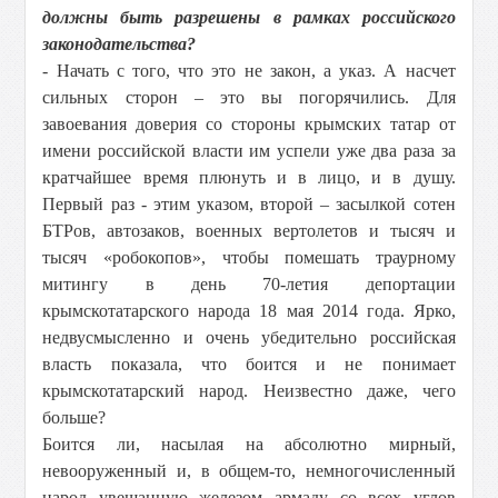
должны быть разрешены в рамках российского
законодательства?
- Начать с того, что это не закон, а указ. А насчет
сильных сторон – это вы погорячились. Для
завоевания доверия со стороны крымских татар от
имени российской власти им успели уже два раза за
кратчайшее время плюнуть и в лицо, и в душу.
Первый раз - этим указом, второй – засылкой сотен
БТРов, автозаков, военных вертолетов и тысяч и
тысяч «робокопов», чтобы помешать траурному
митингу в день 70-летия депортации
крымскотатарского народа 18 мая 2014 года. Ярко,
недвусмысленно и очень убедительно российская
власть показала, что боится и не понимает
крымскотатарский народ. Неизвестно даже, чего
больше?
Боится ли, насылая на абсолютно мирный,
невооруженный и, в общем-то, немногочисленный
народ увешанную железом армаду со всех углов