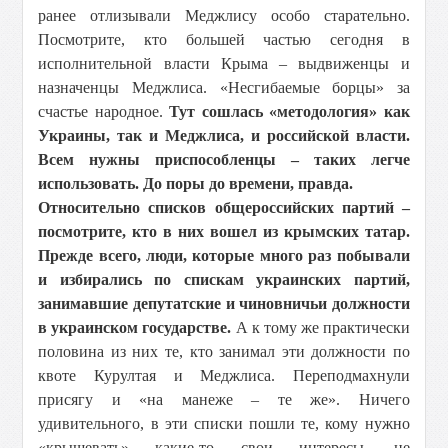
ранее отлизывали Меджлису особо старательно.
Посмотрите, кто большей частью сегодня в
исполнительной власти Крыма – выдвиженцы и
назначенцы Меджлиса. «Несгибаемые борцы» за
счастье народное.
Тут сошлась «методология» как
Украины, так и Меджлиса, и российской власти.
Всем нужны приспособленцы – таких легче
использовать. До поры до времени, правда.
Относительно списков общероссийских партий –
посмотрите, кто в них вошел из крымских татар.
Прежде всего, люди, которые много раз побывали
и избирались по спискам украинских партий,
занимавшие депутатские и чиновничьи должности
в украинском государстве.
А к тому же практически
половина из них те, кто занимал эти должности по
квоте Курултая и Меджлиса. Переподмахнули
присягу и «на манеже – те же». Ничего
удивительного, в эти списки пошли те, кому нужно
«крышевать» какие-то свои интересы, не