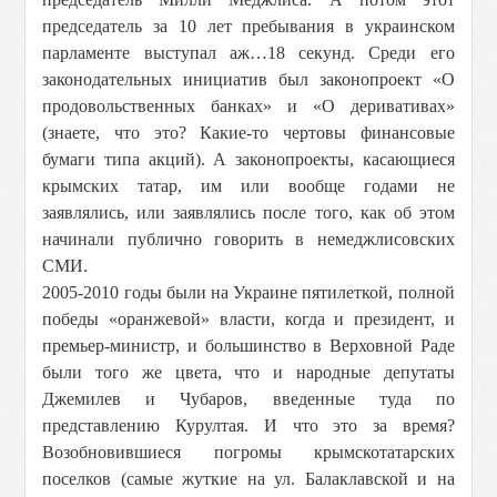
председатель за 10 лет пребывания в украинском
парламенте выступал аж…18 секунд. Среди его
законодательных инициатив был законопроект «О
продовольственных банках» и «О деривативах»
(знаете, что это? Какие-то чертовы финансовые
бумаги типа акций). А законопроекты, касающиеся
крымских татар, им или вообще годами не
заявлялись, или заявлялись после того, как об этом
начинали публично говорить в немеджлисовских
СМИ.
2005-2010 годы были на Украине пятилеткой, полной
победы «оранжевой» власти, когда и президент, и
премьер-министр, и большинство в Верховной Раде
были того же цвета, что и народные депутаты
Джемилев и Чубаров, введенные туда по
представлению Курултая. И что это за время?
Возобновившиеся погромы крымскотатарских
поселков (самые жуткие на ул. Балаклавской и на