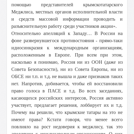
помощью представителей крымскотатарского
Меджлиса, местных органов исполнительной власти
и средств массовой информации проводить и
разъяснительную работу среди участников акции».
Относительно апелляций к Западу… В России на
фоне развернувшегося противостояния - прямо-таки
идиосинкразия к международным организациям,
расположенным в Европе. При всем при этом,
насколько я понимаю, Россия ни из ООН (даже из
Совета Безопасности), ни из Совета Европы, ни из
ОБСЕ ни т.п. и т.д. не вышла и даже признаков таких
нет. Напротив, добивается, чтобы ей восстановили
право голоса в ПАСЕ и т.д. Во всех заседаниях,
касающихся российских интересов, Россия активно
участвует, предлагает решения, лоббирует их и т.д.
Почему вы решили, что крымские татары на это не
имеют права? Кстати говоря, что менее всего
повлияло на рост недоверия к меджлису, так это
апелляции к международным организациям. О них