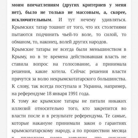
моим впечатлениям (других критериев у меня
нет), было не только не массовым, а, скорее,
исключительным
. И тут нечему удивляться.
Крымских татар тошнит от того, что их столетиями
пытаются подчинить чьей-то воле, то силой, то
обманом, то, наконец, волей других народов.
Крымские татары не всегда были меньшинством в
Крыму, но в те времена действовавшая власть не
ставила вопрос на голосование, а принимала
решения, какие хотела. Сейчас решения власти
прячутся за волю некрымскотатарского большинства.
К слову, так всегда поступала и Украина, например,
на референдуме 18 января 1991 года.
К тому же крымские татары не питали никаких
иллюзий относительно того, кто закрепится во
власти после и в результате референдума. Те самые,
которые накануне принимали закон о гарантиях
крымскотатарскому народу, а по прошествии месяца
в праведном гневе заявляли, что никаких