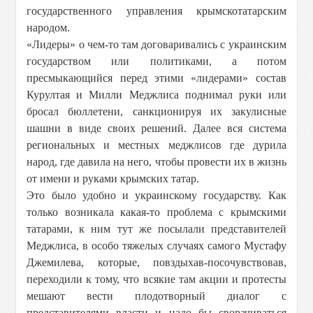
государственного управления крымскотатарским
народом.
«Лидеры» о чем-то там договаривались с украинским
государством или политиками, а потом
пресмыкающийся перед этими «лидерами» состав
Курултая и Милли Меджлиса поднимал руки или
бросал бюллетени, санкционируя их закулисные
шашни в виде своих решений. Далее вся система
региональных и местных меджлисов где дурила
народ, где давила на него, чтобы провести их в жизнь
от имени и руками крымских татар.
Это было удобно и украинскому государству. Как
только возникала какая-то проблема с крымскими
татарами, к ним тут же посылали представителей
Меджлиса, в особо тяжелых случаях самого Мустафу
Джемилева, которые, повздыхав-посочувствовав,
переходили к тому, что всякие там акции и протесты
мешают вести плодотворный диалог с
представителями власти и надо бы сворачиваться