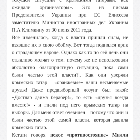
ожидали организаторы». Это из письма
Представителя Украины при ЕС Елисеева
заместителю Министра иностранных дел Украины
П.А Климкину от 30 июня 2011 года.
Все изменилось, когда к власти пришли силы, не
взявшие их в свою обойму. Вот тогда поднялся крик
о страдающем народе. Однако как-то по сей день они
стыдливо молчат о том, почему же не использовали
абсолютно благоприятную ситуацию, пока сами
были частью этой власти?.. Как они уверяли
крымских татар – «оранжевые» наши несменяемые
друзья! Даже предвыборный лозунг был такой:
«Достлар даима берабер!», то есть «друзья всегда
вместе!» - и гнали под него крымских татар на
выборы. Для меня ответ очевиден – потому что они и
были частью этой самой власти, которая давила
крымских татар.
Кстати говоря,
некое «противостояние» Милли