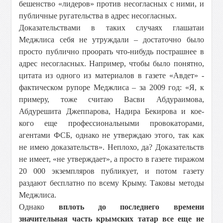
бешенство «лидеров» против несогласных с ними, и
публичные ругательства в адрес несогласных.
Доказательствами в таких случаях глашатаи
Меджлиса себя не утруждали – достаточно было
просто публично проорать что-нибудь пострашнее в
адрес несогласных. Например, чтобы было понятно,
цитата из одного из материалов в газете «Авдет» -
фактическом рупоре Меджлиса – за 2009 год: «Я, к
примеру, тоже считаю Васви Абдураимова,
Абдурешита Джеппарова, Надира Бекирова и кое-
кого еще профессиональными провокаторами,
агентами ФСБ, однако не утверждаю этого, так как
не имею доказательств». Неплохо, да? Доказательств
не имеет, «не утверждает», а просто в газете тиражом
20 000 экземпляров публикует, и потом газету
раздают бесплатно по всему Крыму. Таковы методы
Меджлиса.
Однако
вплоть до последнего времени
значительная часть крымских татар все еще не