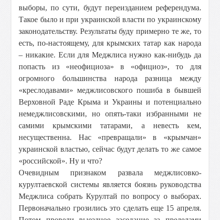
выборы, по сути, будут переизданием референдума.
Такое было и при украинской власти по украинскому
законодательству. Результаты буду примерно те же, то
есть, по-настоящему, для крымских татар как народа
– никакие. Если для Меджлиса нужно как-нибудь да
попасть из «неофициоза» в «официоз», то для
огромного большинства народа разница между
«креслодавами» меджлисовского пошиба в бывшей
Верховной Раде Крыма и Украины и потенциально
немеджлисовскими, но опять-таки избранными не
самими крымскими татарами, а невесть кем,
несущественна. Нас «превращали» в «крымчан»
украинской властью, сейчас будут делать то же самое
«российской». Ну и что?
Очевидным признаком развала меджлисовко-
курултаевской системы является боязнь руководства
Меджлиса собрать Курултай по вопросу о выборах.
Первоначально грозились это сделать еще 15 апреля.
Потом провели выездное заседание за пределами