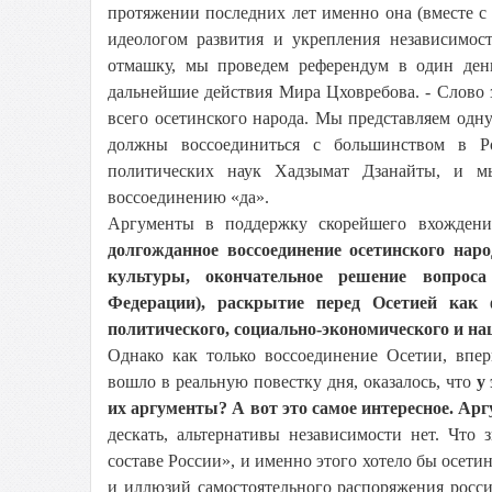
протяжении последних лет именно она (вместе 
идеологом развития и укрепления независимост
отмашку, мы проведем референдум в один день,
дальнейшие действия Мира Цховребова. - Слово 
всего осетинского народа. Мы представляем одн
должны воссоединиться с большинством в Р
политических наук Хадзымат Дзанайты, и м
воссоединению «да».
Аргументы в поддержку скорейшего вхожден
долгожданное воссоединение осетинского на
культуры, окончательное решение вопроса
Федерации), раскрытие перед Осетией как 
политического, социально-экономического и на
Однако как только воссоединение Осетии, впер
вошло в реальную повестку дня, оказалось, что
у
их аргументы? А вот это самое интересное. Арг
дескать, альтернативы независимости нет. Что 
составе России», и именно этого хотело бы осет
и иллюзий самостоятельного распоряжения росс