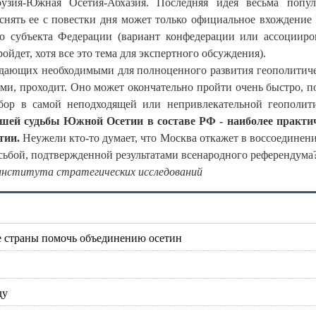
рузия-Южная Осетия-Абхазия. Последняя идея весьма попу
 снять ее с повестки дня может только официальное вхождени
ого субъекта Федерации (вариант конфедерации или ассоциир
ойдет, хотя все это тема для экспертного обсуждения).
ладающих необходимыми для полноценного развития геополитич
и, проходит. Оно может окончательно пройти очень быстро, п
бор в самой неподходящей или непривлекательной геополит
шей судьбы Южной Осетии в составе РФ - наиболее практ
тии.
Неужели кто-то думает, что Москва откажет в воссоединени
сьбой, подтвержденной результатами всенародного референдума?
 института стратегических исследований
е страны помочь объединению осетин
ду