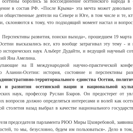
сетины боролись за воссоединение осетинского народа в 
ждение в состав РФ. «После Крыма» эта мечта может довольно
и общественные деятели на Севере и Юге, в том числе и те, кт
ти, склоняются к тому, что подходящий момент настал и вопро
. Перспективы развития, поиски выхода», прошедшем 19 марта
Осетии высказались все, кто вообще затрагивал эту тему - и
р исторических наук Альберт Дудайти, и ведущий научный со
ний Яна Амелина.
упающие на II международной научно-практической конфе
во Алании-Осетии: история, состояние и перспективы раз
адинистративно-территориального единства Осетии, полити
ия и развития осетинской нации и национальной куль
еских наук, профессор Руслан Бзаров. Он предостерег от ув
тих вопросов должно определяться интересами и волей как осет
ой столетия назад выбрал в качестве национального государств
теля председателя парламента РЮО Миры Цховребовой, заявивш
стей, то мы, безусловно, будем им пользоваться». Дело в том,