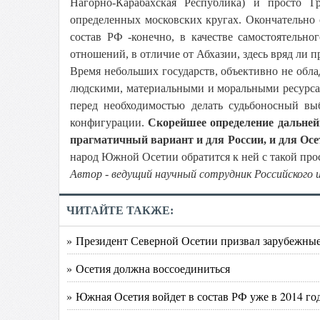
Нагорно-Карабахская Республика) и просто Г
определенных московских кругах. Окончательно
состав РФ -конечно, в качестве самостоятельн
отношений, в отличие от Абхазии, здесь вряд ли пр
Время небольших государств, объективно не об
людскими, материальными и моральными ресурсам
перед необходимостью делать судьбоносный вы
конфигурации.
Скорейшее определение дальней
прагматичный вариант и для России, и для Осе
народ Южной Осетии обратится к ней с такой про
Автор - ведущий научный сотрудник Российского
ЧИТАЙТЕ ТАКЖЕ:
» Президент Северной Осетии призвал зарубежны
» Осетия должна воссоединиться
» Южная Осетия войдет в состав РФ уже в 2014 го