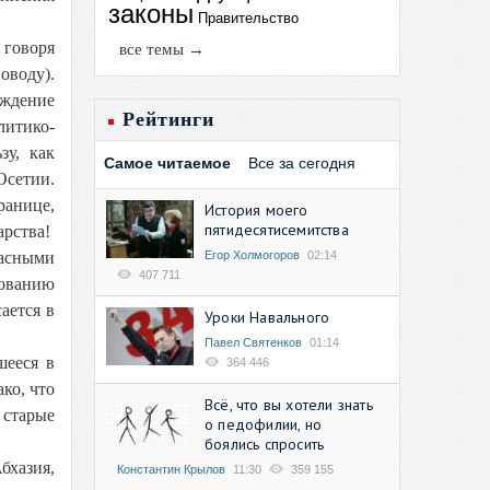
законы
Правительство
 говоря
все темы →
оводу).
ождение
Рейтинги
итико-
зу, как
Самое читаемое
Все за сегодня
Осетии.
ранице,
История моего
пятидесятисемитства
арства!
Егор Холмогоров
02:14
пасными
407 711
рованию
ается в
Уроки Навального
Павел Святенков
01:14
шееся в
364 446
ко, что
Всё, что вы хотели знать
 старые
о педофилии, но
боялись спросить
бхазия,
Константин Крылов
11:30
359 155