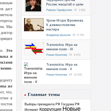
сновным
России: масштаб и цели
ия даст
Рамиль Гарифуллин
3 892
аметила
Уроки Игоря Фроянова.
нтересы
К девяностолетию
ним. Мы
мастера
доктор
Владимир Шульгин
8 754
орящих
Transnistria. Игра на
минном поле - III
аз.
Это
Роман Коноплев
9 972
зыка и
ектами
Transnistria. Игра на
венно-
минном поле - II
Роман Коноплев
10 933
цеденту
ковы же
т, что,
Главные темы
сетии в
 постов
Выборы президента РФ
Госдума РФ
Новые
Коррупция
Интернет
динения