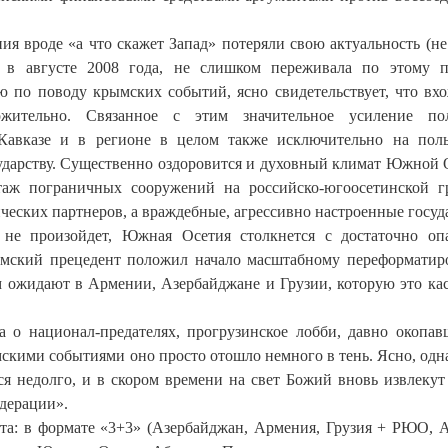
я вроде «а что скажет Запад» потеряли свою актуальность (не
, в августе 2008 года, не слишком переживала по этому п
 по поводу крымских событий, ясно свидетельствует, что вх
тельно. Связанное с этим значительное усиление пол
Кавказе и в регионе в целом также исключительно на поль
сударству. Существенно оздоровится и духовный климат Южной 
таж пограничных сооружений на российско-югоосетинской г
ических партнеров, а враждебные, агрессивно настроенные госуд
не произойдет, Южная Осетия столкнется с достаточно о
ымский прецедент положил начало масштабному переформати
м ожидают в Армении, Азербайджане и Грузии, которую это кас
 о национал-предателях, прогрузинское лобби, давно окопав
скими событиями оно просто отошло немного в тень. Ясно, одна
ся недолго, и в скором времени на свет Божий вновь извлекут
дерации».
та: в формате «3+3» (Азербайджан, Армения, Грузия + РЮО, А