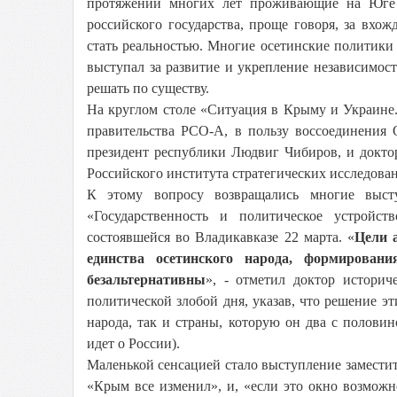
протяжении многих лет проживающие на Юге о
российского государства, проще говоря, за вхо
стать реальностью. Многие осетинские политики 
выступал за развитие и укрепление независимос
решать по существу.
На круглом столе «Ситуация в Крыму и Украине
правительства РСО-А, в пользу воссоединения 
президент республики Людвиг Чибиров, и докто
Российского института стратегических исследова
К этому вопросу возвращались многие выст
«Государственность и политическое устройст
состоявшейся во Владикавказе 22 марта. «
Цели 
единства осетинского народа, формирован
безальтернативны
», - отметил доктор историч
политической злобой дня, указав, что решение э
народа, так и страны, которую он два с половин
идет о России).
Маленькой сенсацией стало выступление замести
«Крым все изменил», и, «если это окно возможно