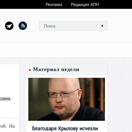
Реклама
Редакция АПН
Материал недели
елина
ной. На
Благодаря Крылову исчезли