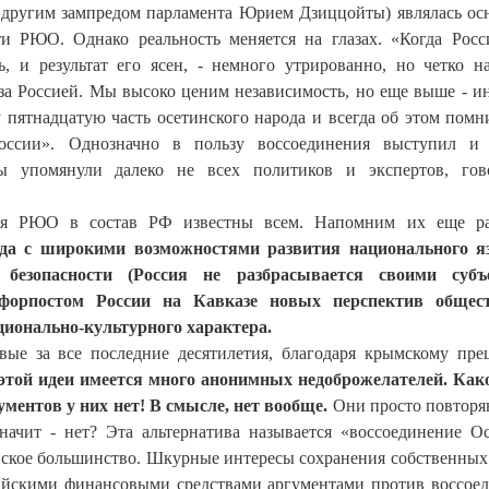
с другим зампредом парламента Юрием Дзиццойты) являлась о
и РЮО. Однако реальность меняется на глазах. «Когда Росс
 и результат его ясен, - немного утрированно, но четко н
за Россией. Мы высоко ценим независимость, но еще выше - и
у пятнадцатую часть осетинского народа и всегда об этом пом
оссии». Однозначно в пользу воссоединения выступил и 
ы упомянули далеко не всех политиков и экспертов, гов
ия РЮО в состав РФ известны всем. Напомним их еще р
рода с широкими возможностями развития национального я
 безопасности (Россия не разбрасывается своими субъ
форпостом России на Кавказе новых перспектив общест
ционально-культурного характера.
вые за все последние десятилетия, благодаря крымскому пре
 этой идеи имеется много анонимных недоброжелателей. Ка
ументов у них нет! В смысле, нет вообще.
Они просто повторяю
значит - нет? Эта альтернатива называется «воссоединение О
инское большинство. Шкурные интересы сохранения собственных
ийскими финансовыми средствами аргументами против воссое