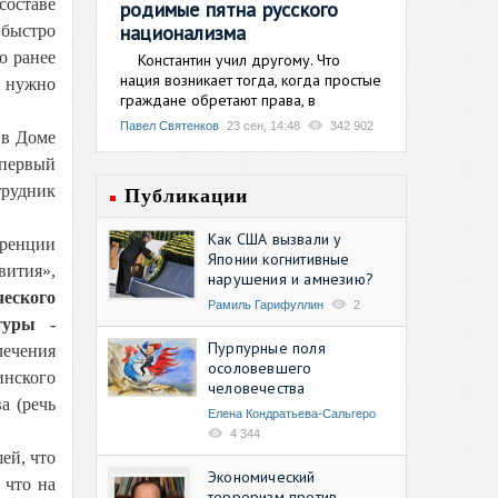
составе
родимые пятна русского
национализма
 быстро
о ранее
Константин учил другому. Что
нация возникает тогда, когда простые
с нужно
граждане обретают права, в
Павел Святенков
23 сен, 14:48
342 902
 в Доме
 первый
трудник
Публикации
Как США вызвали у
ренции
Японии когнитивные
вития»,
нарушения и амнезию?
ческого
Рамиль Гарифуллин
2
туры -
Пурпурные поля
лечения
осоловевшего
инского
человечества
а (речь
Елена Кондратьева-Сальгеро
4 344
ей, что
Экономический
 что на
терроризм против