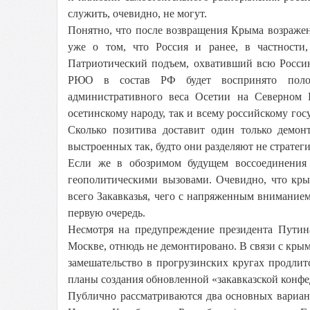
служить, очевидно, не могут.
Понятно, что после возвращения Крыма возражени
уже о том, что Россия и ранее, в частности
Патриотический подъем, охвативший всю Россию
РЮО в состав РФ будет воспринято положи
административного веса Осетии на Северном 
осетинскому народу, так и всему российскому го
Сколько позитива доставит один только демон
выстроенных так, будто они разделяют не стратег
Если же в обозримом будущем воссоединения 
геополитическими вызовами. Очевидно, что кр
всего Закавказья, чего с напряженным внимание
первую очередь.
Несмотря на предупреждение президента Путина
Москве, отнюдь не демонтировано. В связи с крым
замешательство в прогрузинских кругах продлит
планы создания обновленной «закавказской конфе
Публично рассматриваются два основных вариан