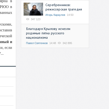
лярна в
Серебренников:
е РЮО в
режиссерская трагедия
ованных
Игорь Караулов
14:50
347 123
ескими,
Благодаря Крылову исчезли
оставив
родимые пятна русского
ической
национализма
ичный и
Павел Святенков
14:48
342 895
и, если
...