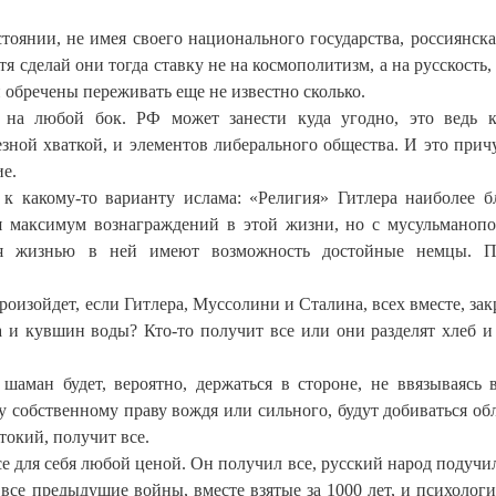
оянии, не имея своего национального государства, россиянска
тя сделай они тогда ставку не на космополитизм, а на русскость
 обречены переживать еще не известно сколько.
 на любой бок. РФ может занести куда угодно, это ведь к
езной хваткой, и элементов либерального общества. И это прич
е.
к какому-то варианту ислама: «Религия» Гитлера наиболее б
ая максимум вознаграждений в этой жизни, но с мусульманоп
ься жизнью в ней имеют возможность достойные немцы. П
роизойдет, если Гитлера, Муссолини и Сталина, всех вместе, зак
а и кувшин воды? Кто-то получит все или они разделят хлеб и
шаман будет, вероятно, держаться в стороне, не ввязываясь в
 собственному праву вождя или сильного, будут добиваться об
токий, получит все.
се для себя любой ценой. Он получил все, русский народ подучи
 все предыдущие войны, вместе взятые за 1000 лет, и психолог