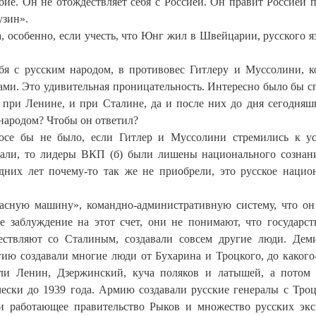
бие. Он не отождествляет себя с Россией. Он правит Россией 
узин».
, особенно, если учесть, что Юнг жил в Швейцарии, русского я
бя с русским народом, в противовес Гитлеру и Муссолини, к
ами. Это удивительная проницательность. Интересно было бы с
 при Ленине, и при Сталине, да и после них до дня сегодняш
 народом? Чтобы он ответил?
росе бы не было, если Гитлер и Муссолини стремились к у
мали, то лидеры ВКП (б) были лишены национального сознан
них лет почему-то так же не приобрели, это русское нацио
асную машину», командно-административную систему, что он
ее заблуждение на этот счет, они не понимают, что государс
ствляют со Сталиным, создавали совсем другие люди. Дем
гию создавали многие люди от Бухарина и Троцкого, до какого
ли Ленин, Дзержинский, куча поляков и латышей, а потом 
чески до 1939 года. Армию создавали русские генералы с Тро
ли работающее правительство Рыков и множество русских экс