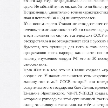
«В его характере непреодолимое личное честолю
царю. Не забывайте, что он, как бы то ни было, гр
Потрясающая, удивительно точная характеристика
знал и историей ВКП (б) не интересовался.
Юнг понимает, что Сталин не отождествляет се
именно, что отождествляют себя со своими народ
его, а понимал ли он, что вся верхушка СССР и
отождествляла и не отождествляет себя с русским
Думается, что путаницы для него в этом воп
процветанию своих народов, как они это пони
нашему изумлению лидеры РФ его за 20 послед
самосознание.
Прав Юнг и в том, что не Сталин создавал «кр
оседлал ее. У наших сталинистов есть искренн
машину, тот самый СССР, который они отожде
создателем этого государства был Ленин, идеоло
Емельяна Ярославского. ЧК-ГПУ-НКВД создава
которые и руководили этой организацией факти
главе, экономику вытаскивали на себе и созда