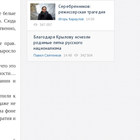
Серебренников:
режиссерская трагедия
е белые
Игорь Караулов
14:50
в. Сюда
347 057
твенно,
Благодаря Крылову исчезли
родимые пятна русского
е прав.
национализма
выросло
Павел Святенков
14:48
342 504
что это
нности…
тании и
упили к
даже не
на фоне
ратия и