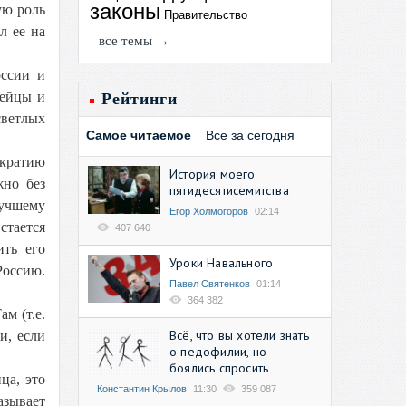
законы
ую роль
Правительство
л ее на
все темы →
оссии и
пейцы и
Рейтинги
светлых
Самое читаемое
Все за сегодня
ократию
История моего
жно без
пятидесятисемитства
лучшему
Егор Холмогоров
02:14
стается
407 640
ить его
Уроки Навального
Россию.
Павел Святенков
01:14
364 382
м (т.е.
Всё, что вы хотели знать
и, если
о педофилии, но
боялись спросить
ца, это
Константин Крылов
11:30
359 087
азывает