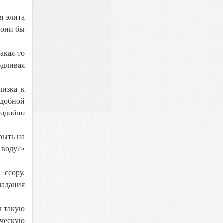
я элита
, они бы
акая-то
удливая
лизка к
одобной
одобно
рыть на
 воду?»
 ссору.
ладания
л такую
ическую