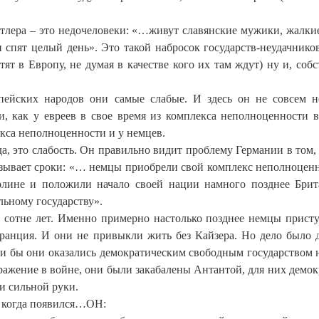
итлера – это недочеловеки: «…живут славянские мужики, жалки
 спят целый день». Это такой набросок государств-неудачнико
тят в Европу, не думая в качестве кого их там ждут) ну и, собс
ейских народов они самые слабые. И здесь он не совсем н
и, как у евреев в свое время из комплекса неполноценности 
екса неполноценности и у немцев.
да, это слабость. Он правильно видит проблему Германии в том, 
казывает сроки: «… немцы приобрели свой комплекс неполноце
олине и положили начало своей нации намного позднее Бри
ьному государству».
 о сотне лет. Именно примерно настолько позднее немцы прист
Франция. И они не привыкли жить без Кайзера. Но дело было 
ли бы они оказались демократическим свободным государством 
ражение в войне, они были закабалены Антантой, для них демок
ли сильной руки.
, когда появился…ОН: