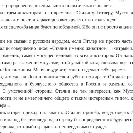
азец пророчества и гениального политического анализа.
ки трем диктаторам того времени – Сталину, Гитлеру, Муссол
жаль, что не стал характеризовать русских и итальянцев.
я спецслужба мира будет непобедимой. Ибо он не просто аналит
ин не связан с русским народом, если Гитлер не просто часть
 Сталин совершенно иное: «Сталин именно животное — хитрый 
несомненно, самый могущественный из всех диктаторов. Он нап
 этими разглаженными усами, этой улыбкой кота, слизывающего 
 Чингисханом. Меня не удивит, если он сделает себя царем».
то, что сделал Ленин, вонзил свои зубы и пожирает. Он даже ра
еодального и буржуазного общества в России и заменил е
. С умственной стороны Сталин не так интересен, как Мус
ности, и не имеет ничего общего с таким интересным типом, 
ифа».
диктаторы приходят к власти: Сталин пришёл, когда смерть 
 и народ без руководства, а страну без определенного будущего
териала, который страдает от непреодолимых нужд».