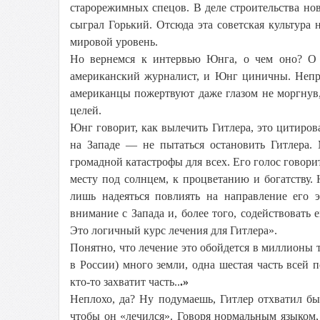
старорежимных спецов. В деле строительства нов
сыграл Горький. Отсюда эта советская культура
мировой уровень.
Но вернемся к интервью Юнга, о чем оно? О 
американский журналист, и Юнг циничны. Неприя
американцы пожертвуют даже глазом не моргнув,
целей.
Юнг говорит, как вылечить Гитлера, это цитиров
на Западе — не пытаться остановить Гитлера. 
громадной катастрофы для всех. Его голос говори
месту под солнцем, к процветанию и богатству.
лишь надеяться повлиять на направление его 
внимание с Запада и, более того, содействовать 
Это логичный курс лечения для Гитлера».
Понятно, что лечение это обойдется в миллионы т
в России) много земли, одна шестая часть всей 
кто-то захватит часть..
.»
Неплохо, да? Ну подумаешь, Гитлер отхватил б
чтобы он «лечился». Говоря нормальным языком, 