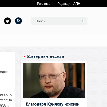
Реклама
Редакция АПН
Материал недели
варов
ервью с
нтервью
Благодаря Крылову исчезли
38 г. –