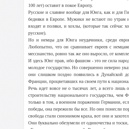
100 лет) оставит в покое Европу.
Русские и славяне вообще для Юнга, как и для Г
бедняки в Европе. Мужики не встают по утрам и
входят и поляки, и хохлы, (которые так сейчас хо
русские).
Но и немцы для Юнга неудачники, среди европ
Любопытно, что он сравнивает евреев с немцам
мессианство, ровно так же оно выросло, от компл
И здесь Юнг прав, ибо фашизм - это не сила наро
молодое государство. Но совершенно неверно у
они слишком поздно появились в Дунайской д
Франции, процветавших на своем пути к национал
Речь идет вовсе не о тысячах лет, а всего лишь
строительству национального государства, чем 
только в том, а военном поражении Германии, ес
победы, она пережили бы все. Но они понесли по
свобода стали синонимом краха, вот они и захоте
Они буквально обезумели от одиночества и тоски