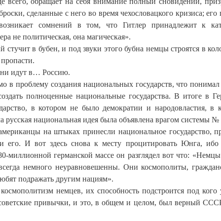
де всего, обращает на себя внимание полный сновидений, при
броски, сделанные с него во время чехословацкого кризиса; его 
возникает сомнений в том, что Гитлер принадлежит к ка
ра не политическая, она магическая».
й стучит в бубен, и под звуки этого бубна немцы строятся в кол
 пропасти.
 они идут в… Россию.
мо в проблему создания национальных государств, что понимал
создать полноценные национальные государства. В итоге в Г
дарство, в котором не было демократии и народовластия, в 
ама русская национальная идея была объявлена врагом системы № 
 американцы на штыках принесли национальное государство, пр
 его. И вот здесь снова к месту процитировать Юнга, ибо
80-миллионной германской массе он разглядел вот что: «Немцы
всегда немного неуравновешенны. Они космополиты, граждан
любят подражать другим нациям».
 космополитизм немцев, их способность подстроится под кого 
советские привычки, и это, в общем и целом, был верный ССС