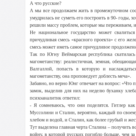
А что русские?
А мы все продолжаем жить в промежуточном сост
умудрилась не суметь его построить в 90- годы, хо
решили массу проблем, которые мы переживаем, и
Не национальное государство может свалиться
причудливая смесь «красного проекта» с его жел
смесь может иметь самое причудливое продолжени
Так по Югну Веймарская республика скатилась 
магометанству: реалистичная, земная, обещающ
Валгаллой, попасть в которую и наслаждат
магометанству, она проповедует доблесть меча».
Забавно, но верно Юнг отвечает на вопрос: «Что п
замок, выделив для них на неделю буханку хлеб
психоаналитик ответил:
- Я сомневаюсь, что они поделятся. Гитлер как 
Муссолини и Сталин, вероятно, каждый по своему
хлебом и водой, и Сталин, как более грубый и жес
Тут выделена главная черта Сталина – получить в
войну, в которой русских погибло больше, чем за