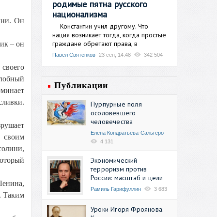
родимые пятна русского
национализма
ини. Он
Константин учил другому. Что
нация возникает тогда, когда простые
граждане обретают права, в
ик – он
Павел Святенков
23 сен, 14:48
342 504
 своего
злобный
Публикации
оминает
сливки.
Пурпурные поля
осоловевшего
человечества
зрушает
Елена Кондратьева-Сальгеро
ё своим
4 131
солини,
Экономический
который
терроризм против
России: масштаб и цели
Ленина,
Рамиль Гарифуллин
3 683
. Таким
Уроки Игоря Фроянова.