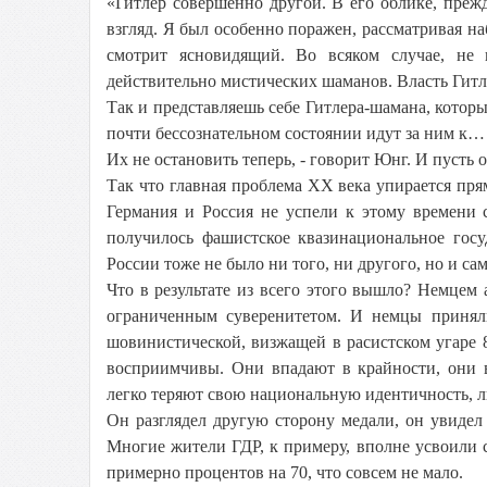
«Гитлер совершенно другой. В его облике, преж
взгляд. Я был особенно поражен, рассматривая на
смотрит ясновидящий. Во всяком случае, не 
действительно мистических шаманов. Власть Гитле
Так и представляешь себе Гитлера-шамана, которы
почти бессознательном состоянии идут за ним к…
Их не остановить теперь, - говорит Юнг. И пусть
Так что главная проблема ХХ века упирается пря
Германия и Россия не успели к этому времени 
получилось фашистское квазинациональное госу
России тоже не было ни того, ни другого, но и с
Что в результате из всего этого вышло? Немцем
ограниченным суверенитетом. И немцы приняли
шовинистической, визжащей в расистском угаре 
восприимчивы. Они впадают в крайности, они 
легко теряют свою национальную идентичность, 
Он разглядел другую сторону медали, он увидел
Многие жители ГДР, к примеру, вполне усвоили 
примерно процентов на 70, что совсем не мало.