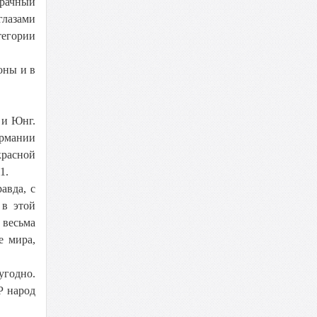
зрачный
глазами
тегории
оны и в
 и Юнг.
ермании
красной
1.
авда, с
 в этой
 весьма
е мира,
угодно.
Р народ