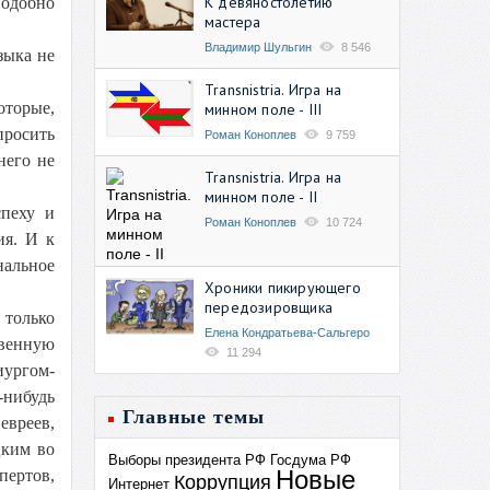
К девяностолетию
подобно
мастера
Владимир Шульгин
8 546
зыка не
Transnistria. Игра на
оторые,
минном поле - III
просить
Роман Коноплев
9 759
него не
Transnistria. Игра на
минном поле - II
спеху и
Роман Коноплев
10 724
ия. И к
нальное
Хроники пикирующего
передозировщика
 только
Елена Кондратьева-Сальгеро
твенную
11 294
иургом-
-нибудь
Главные темы
евреев,
цким во
Выборы президента РФ
Госдума РФ
Новые
пертов,
Коррупция
Интернет