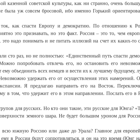
ой казенной советской культуры, как ни странно, очень больш
 не была уж совсем бросовой, ибо именно Горький ориентирова
ток, как спасти Европу и демократию. По отношению к Р
тно это признавать, но это факт. Россия – это то, чем евро
 это надо понимать и не питать иллюзий на счет их каких-то 
али сто раз, но не полностью: «Единственный путь спасти дем
Можно попробовать отвлечь его, но остановить его невозмо
т ему объединить всех немцев и вести их к лучшему будущему, 
 Невозможно удержать его от осуществления этих намерений. О
экспансии. Я предлагаю направить его на Восток. Переключ
ему в том, что удержит его в этом направлении. Послать его в 
рупов для русских. Но кто они такие, эти русские для Юнга? «Та
поверхности земного шара. Не будет большим уроном для Росси
ы всю южную Россию или даже до Урала? Главное для европей
ему в России будут сопротивляться, и он на это время (Юнг н