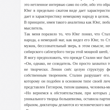
это нетленное интервью само по себе, ибо это обр
Юнг в предельно сжатом виде дает характеристи
дает и характеристику немецкому народу в целом, 
В принципе, имея такого аналитика как Юнг, люба
мыслитель.
Так меня поразило то, что Юнг понял, что Стал
народа, а немецкий маг, как видел его Юнг, то
мужик, бессознательный зверь, в этом смысле, 
сибирского саблезубого тигра этой мощной шеей,
Я могу предположить, что прежде Сталин мог быть
«Он, однако, не созидатель. Он просто захватил 
не творчески. Ленин снёс целую структуру ф
собственным творением. Сталин разрушает его
которому он подобен в основном типе своей лич
представлен Гитлером, типом шамана, человека-м
«Но вернемся к обстоятельствам, при которых 
уникального творца большевизма, оставила партию
образом, диктаторы делаются из человеческого ма