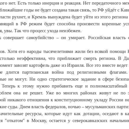
ого нет. Есть только инерция и реакция. Нет передаточного ме
лижайшие годы не будет создана такая связь, то РФ уйдёт с Кавк
власти рухнет, и Кремль вынуждена будет уйти из этого региона
равящий в РФ режим будет способна произвести коренные у
, увы. Так что процесс ухода неизбежен.
 совершает самоубийство – он умирает. Российская власть 
ов. Хотя его народы тысячелетиями жили без всякой помощи 
столько неэффективна, что приближает смерть региона. В Да
мент завозят картофель даже из Израиля. Все это вместе ведет 
зе длится партизанская война под религиозными флагами
ые не могут. Ни одно стратегическое задание в сфере безопа
. Теперь к этому нужно прибавить еще и полномасштабный
роблем она не решит. Уже во многих районах живут не по 
рой никакого отношения к конституционному укладу России не
кие суды. Днем власть федералов, ночью – мусульманских парти
начительные ресурсы, которые идут как дотации, оседают в к
я "откатом" в Москву, остается у северокавказских начальни