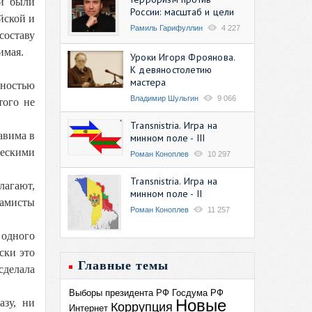
ии были
России: масштаб и цели
йской и
Рамиль Гарифуллин
4 227
составу
имая.
Уроки Игоря Фроянова.
К девяностолетию
мастера
лностью
Владимир Шульгин
9 066
того не
Transnistria. Игра на
авима в
минном поле - III
ческими
Роман Коноплев
10 297
Transnistria. Игра на
лагают,
минном поле - II
ламисты
Роман Коноплев
11 257
 одного
ски это
Главные темы
сделала
Выборы президента РФ
Госдума РФ
Новые
азу, ни
Коррупция
Интернет