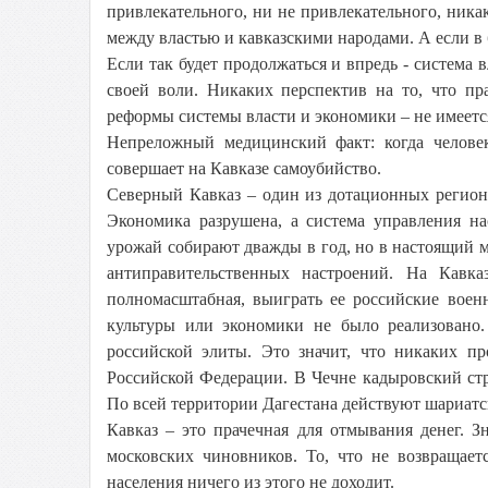
привлекательного, ни не привлекательного, никак
между властью и кавказскими народами. А если в б
Если так будет продолжаться и впредь - система 
своей воли. Никаких перспектив на то, что п
реформы системы власти и экономики – не имеется
Непреложный медицинский факт: когда человек
совершает на Кавказе самоубийство.
Северный Кавказ – один из дотационных регион
Экономика разрушена, а система управления на
урожай собирают дважды в год, но в настоящий мо
антиправительственных настроений. На Кавка
полномасштабная, выиграть ее российские военн
культуры или экономики не было реализовано
российской элиты. Это значит, что никаких п
Российской Федерации. В Чечне кадыровский ст
По всей территории Дагестана действуют шариатс
Кавказ – это прачечная для отмывания денег. З
московских чиновников. То, что не возвращаетс
населения ничего из этого не доходит.