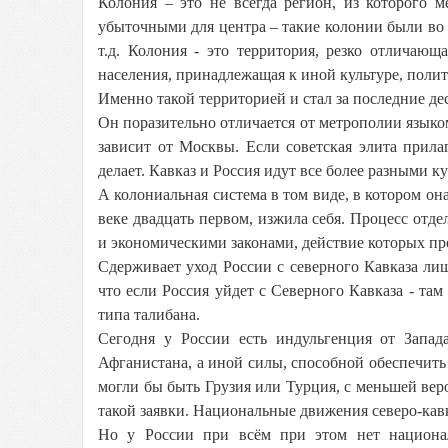
Колония – это не всегда регион, из которого 
убыточными для центра – такие колонии были во
т.д. Колония - это территория, резко отличаю
населения, принадлежащая к иной культуре, полит
Именно такой территорией и стал за последние де
Он поразительно отличается от метрополии языко
зависит от Москвы. Если советская элита прила
делает. Кавказ и Россия идут все более разными к
А колониальная система в том виде, в котором он
веке двадцать первом, изжила себя. Процесс отд
и экономическими законами, действие которых про
Сдерживает уход России с северного Кавказа лиш
что если Россия уйдет с Северного Кавказа - там
типа талибана.
Сегодня у России есть индульгенция от Запад
Афганистана, а иной силы, способной обеспечить 
могли бы быть Грузия или Турция, с меньшей веро
такой заявки. Национальные движения северо-кав
Но у России при всём при этом нет национал