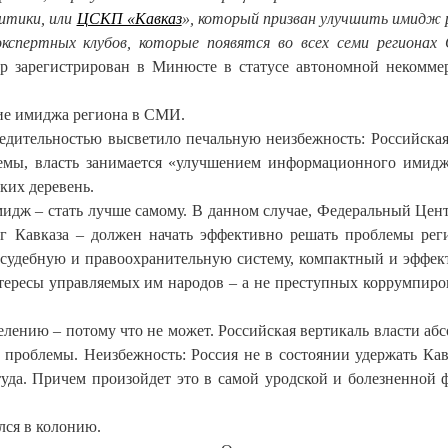
литики, или
ЦСКП «Кавказ
», который призван улучшить имидж 
спертных клубов, которые появятся во всех семи регионах 
тр зарегистрирован в Минюсте в статусе автономной некомме
ние имиджа региона в СМИ.
едительностью высветило печальную неизбежность: Российская
блемы, власть занимается «улучшением информационного имидж
ких деревень.
идж – стать лучше самому. В данном случае, Федеральный Цент
г Кавказа – должен начать эффективно решать проблемы рег
и судебную и правоохранительную систему, компактный и эффе
нтересы управляемых им народов – а не преступных коррумпир
елению – потому что не может. Российская вертикаль власти аб
проблемы. Неизбежность: Россия не в состоянии удержать Кав
уда. Причем произойдет это в самой уродской и болезненной 
лся в колонию.