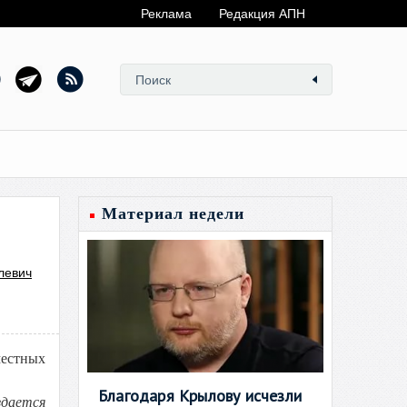
Реклама
Редакция АПН
Материал недели
левич
местных
Благодаря Крылову исчезли
здается