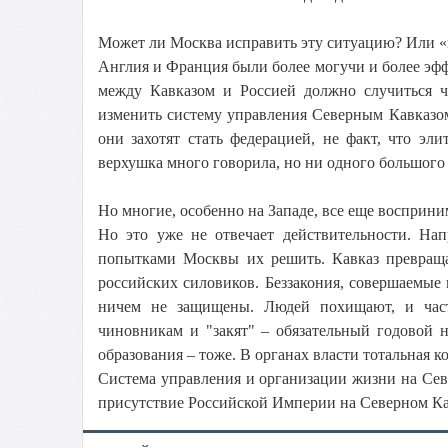
Может ли Москва исправить эту ситуацию? Или «
Англия и Франция были более могучи и более эф
между Кавказом и Россией должно случиться ч
изменить систему управления Северным Кавказом
они захотят стать федерацией, не факт, что эли
верхушка много говорила, но ни одного большого 
Но многие, особенно на Западе, все еще восприн
Но это уже не отвечает действительности. Нап
попытками Москвы их решить. Кавказ превраща
российских силовиков. Беззакония, совершаемые 
ничем не защищены. Людей похищают, и часто
чиновникам и "закят" – обязательный годовой н
образования – тоже. В органах власти тотальная к
Система управления и организации жизни на Сев
присутствие Российской Империи на Северном Ка