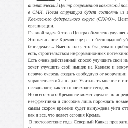
аналитический Центр современной кавказской по
в СМИ. Новая структура будет состоять из эк
Кавказского федерального округа (СКФО)
». Цен
организации.
Главной задачей этого Центра объявлено улучше
Это начинание Кремля еще раз с беспощадной уб
безнадежна... Вместо того, что бы решать про
есть, строительством информационных потемкинс
Есть очень действенный способ улучшить свой им
хочет улучшить свой имидж на Кавказе и вокру
первую очередь создать свободную от коррупци
управленческий аппарат. Учитывать мнение и и
псевдо-элит, как это происходит сегодня.
Но всего этого Кремль не может сделать по опред
неэффективна и способна лишь порождать новые 
самом скором времени будет вынуждена уйти отт
как и все, что делает сегодня Кремль.
В постсоветские годы Северный Кавказ преврати