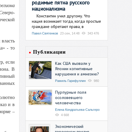
родимые пятна русского
региона
национализма
Северо-
Константин учил другому. Что
рческой
нация возникает тогда, когда простые
граждане обретают права, в
Павел Святенков
23 сен, 14:48
343 476
 власть
а» - то
Публикации
р, если
Как США вызвали у
Японии когнитивные
иона. В
нарушения и амнезию?
ктивный
Рамиль Гарифуллин
980
ованных
Пурпурные поля
осоловевшего
солютно
человечества
каз и в
Елена Кондратьева-Сальгеро
форме –
4 668
Экономический
терроризм против