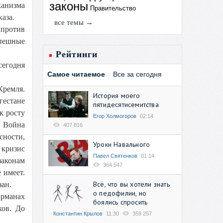
законы
ханизма
Правительство
аза.
все темы →
 против
спешные
Рейтинги
сегодня
Самое читаемое
Все за сегодня
Кремля.
История моего
гестане
пятидесятисемитства
к росту
Егор Холмогоров
02:14
. Война
407 816
сности,
Уроки Навального
 кризис
Павел Святенков
01:14
законам
364 547
 имеет.
Всё, что вы хотели знать
зан.
о педофилии, но
арманах
боялись спросить
ков. До
Константин Крылов
11:30
359 257