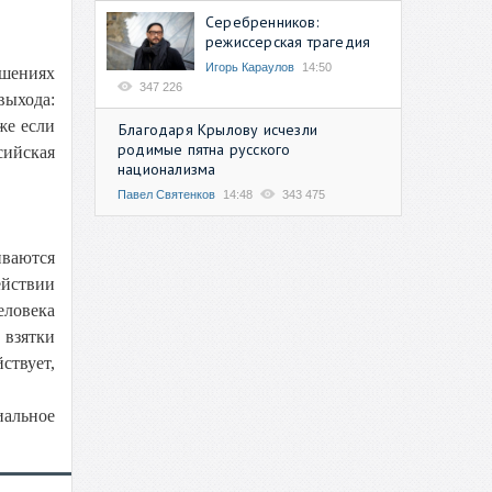
Серебренников:
режиссерская трагедия
Игорь Караулов
14:50
ошениях
347 226
выхода:
же если
Благодаря Крылову исчезли
родимые пятна русского
сийская
национализма
Павел Святенков
14:48
343 475
иваются
ействии
еловека
 взятки
ствует,
иальное