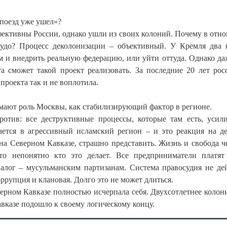
поезд уже ушел»?
фективны России, однако ушли из своих колоний. Почему в отн
удо? Процесс деколонизации – объективный. У Кремля два 
 и внедрить реальную федерацию, или уйти оттуда. Однако да
та сможет такой проект реализовать. За последние 20 лет рос
проекта так и не воплотила.
имают роль Москвы, как стабилизирующий фактор в регионе.
ротив: все деструктивные процессы, которые там есть, усил
ется в агрессивный исламский регион – и это реакция на д
на Северном Кавказе, страшно представить. Жизнь и свобода ч
 непонятно кто это делает. Все предприниматели платят
алог – мусульманским партизанам. Система правосудия не дей
оррупция и клановая. Долго это не может длиться.
ерном Кавказе полностью исчерпала себя. Двухсотлетнее колон
вказе подошло к своему логическому концу.