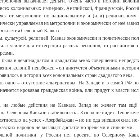
метрополия выкачивает деньги. Очень часто в истории колон
 всех колониальных империях, Английской, Французской, Росси
щаяся от метрополии по национальному и (или) религиозному 
ически управляемая из метрополии и экономически от неё завис
сятилетия Северный Кавказ.
м, культурой, религией. Кавказ экономически и политически по
гала усилие для интеграции разных регионов, то российская э
урсами.
а была в девятнадцатом и двадцатом веках совершенно непредст
еления колоний неизбежен - он диктуется объективными истори
явилось в истории всех колониальных стран двадцатого века.
ь одно – отсутствие альтернативы. На Западе и в самой РФ по
 начнется кровавая гражданская война, или придут к власти ис
а на любые действия на Кавказе. Запад не желает там ещё
на Северном Кавказе стабильность - Ззапад не видит. Теоретиче
ятностью на успех - Азербайджан – но ни ода внешняя сила не 
казских народов не выглядят достаточно зрелыми и сильными.
ьной политики, у России нет проекта по Северному Кавк