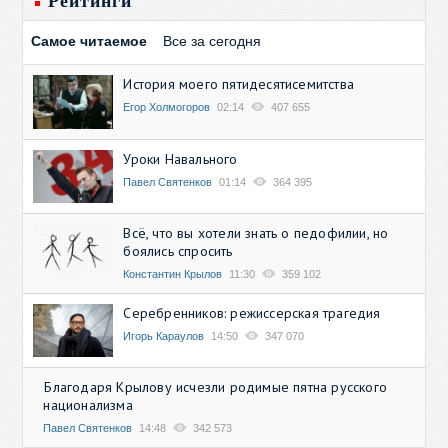
Рейтинги
Самое читаемое
Все за сегодня
История моего пятидесятисемитства
Егор Холмогоров
02:14
407 655
Уроки Навального
Павел Святенков
01:14
364 395
Всё, что вы хотели знать о педофилии, но
боялись спросить
Константин Крылов
11:30
359 102
Серебренников: режиссерская трагедия
Игорь Караулов
14:50
347 070
Благодаря Крылову исчезли родимые пятна русского
национализма
Павел Святенков
14:48
342 573