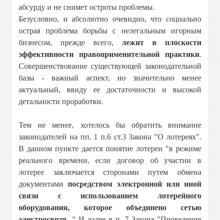
абсурду и не снимет остроты проблемы.
Безусловно, и абсолютно очевидно, что социально
острая проблема борьбы с нелегальным игорным
бизнесом, прежде всего,
лежит в плоскости
эффективности правоприменительной практики
.
Совершенствование существующей законодательной
базы - важный аспект, но значительно менее
актуальный, ввиду ее достаточности и высокой
детальности проработки.
Тем не менее, хотелось бы обратить внимание
законодателей на пп. 1 п.6 ст.3 Закона "О лотереях".
В данном пункте дается понятие лотереи "в режиме
реального времени, если договор об участии в
лотерее заключается сторонами путем обмена
документами
посредством электронной или иной
связи с использованием лотерейного
оборудования, которое объединено сетью
электросвязи..
." И далее в п. 7 Закона "Проведение