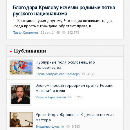
Благодаря Крылову исчезли родимые пятна
русского национализма
Константин учил другому. Что нация возникает тогда,
когда простые граждане обретают права, в
Павел Святенков
23 сен, 14:48
342 573
Публикации
Пурпурные поля осоловевшего
человечества
Елена Кондратьева-Сальгеро
4 170
Экономический терроризм против России:
масштаб и цели
Рамиль Гарифуллин
3 720
Уроки Игоря Фроянова. К девяностолетию
мастера
Владимир Шульгин
8 583