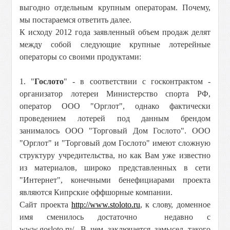
выгодно отдельным крупным операторам. Почему,
мы постараемся ответить далее.
К исходу 2012 года заявленный объем продаж делят
между собой следующие крупные лотерейные
операторы со своими продуктами:
1. "
Гослото
" - в соответствии с госконтрактом -
организатор лотереи Министерство спорта РФ,
оператор ООО "Орглот", однако фактически
проведением лотерей под данным брендом
занималось ООО "Торговый Дом Гослото". ООО
"Орглот" и "Торговый дом Гослото" имеют сложную
структуру учредительства, но как Вам уже известно
из материалов, широко представленных в сети
"Интернет", конечными бенефициарами проекта
являются Кипрские оффшорные компании.
Сайт проекта
http://www.stoloto.ru
, к слову, доменное
имя сменилось достаточно недавно с
www.gosloto.ru/. В чем заключается замысел такого