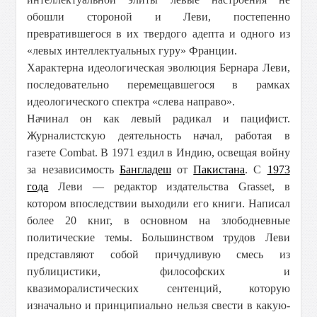
обошли стороной и Леви, постепенно
превратившегося в их твердого адепта и одного из
«левых интеллектуальных гуру» Франции.
Характерна идеологическая эволюция Бернара Леви,
последовательно перемещавшегося в рамках
идеологического спектра «слева направо».
Начинал он как левый радикал и пацифист.
Журналистскую деятельность начал, работая в
газете Combat. В 1971 ездил в Индию, освещая войну
за независимость
Бангладеш
от
Пакистана
. С
1973
года
Леви — редактор издательства Grasset, в
котором впоследствии выходили его книги. Написал
более 20 книг, в основном на злободневные
политические темы. Большинством трудов Леви
представляют собой причудливую смесь из
публицистики, философских и
квазиморалистических сентенций, которую
изначально и принципиально нельзя свести в какую-