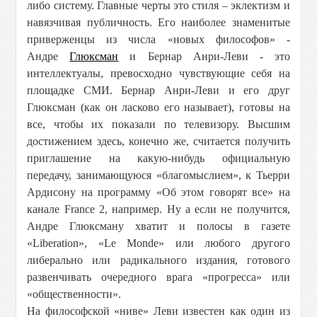
либо систему. Главные черты это стиля – эклектизм и
навязчивая публичность. Его наиболее знаменитые
приверженцы из числа «новых философов» -
Андре
Глюксман
и Бернар Анри-Леви - это
интеллектуалы, превосходно чувствующие себя на
площадке СМИ. Бернар Анри-Леви и его друг
Глюксман (как он ласково его называет), готовы на
все, чтобы их показали по телевизору. Высшим
достижением здесь, конечно же, считается получить
приглашение на какую-нибудь официальную
передачу, занимающуюся «благомыслием», к Тьерри
Ардисону на программу «Об этом говорят все» на
канале France 2, например. Ну а если не получится,
Андре Глюксману хватит и полосы в газете
«Liberation», «Le Monde» или любого другого
либерально или радикального издания, готового
развенчивать очередного врага «прогресса» или
«общественности».
На философской «ниве» Леви известен как один из