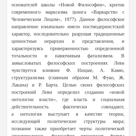
основателей школы «Новой Философии», критик
современного марксизма (книга «Варварство с
Человеческим Лицом», 1977). Данное философское
направление изначально имело постмодернистский
характер, последовательно разрушая традиционные
ценностные иерархии и представления, и
характеризуясь приверженностью определенной
тотальности и навязчивым фатализмом. В
замысловатых философских построениях Леви
чувствуется влияние Ф. Ницше, А. Камю,
структурализма (главным образом М. Фуко, Ж.
Лакана) и Р. Барта. Целью своих философских
построений Леви определил создании «новой
онтологии власти», где власть и социальная
действительность фактически совпадают,
а онтология выступает в качестве теории,
исследующей политические структуры мира;
познание также приобретает черты политической
эпистемологии, философия принимает формы