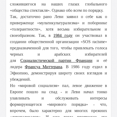
сложившегося на наших глазах глобального
«общества спектакля». Однако обо всем по порядку.
Так, достаточно рано Леви заявил о себе как о
приверженце «мультикультурализма» и поборнике
«толерантности», хотя весьма избирательном и
своеобразном. Так, в
1984 году
он участвовал в
создании общественной организации «SOS racisme»
предназначенной для того, чтобы привлекать голоса
черных и арабских избирателей
для
Социалистической партии Франции
и её
лидера
Франсуа Миттерана
. В 1986 году ездил в
Эфиопию, демонстрируя широту своих взглядов и
убеждений.
Но «мировой социализм» пал, левое движение в
Европе пошло на спад - и Леви начал тонко
улавливать и обслуживать интересы
формирующегося «мирового порядка» - что,
впрочем, было характерно для многих прежних
«леворадикалов». И уже тогда проявилась его