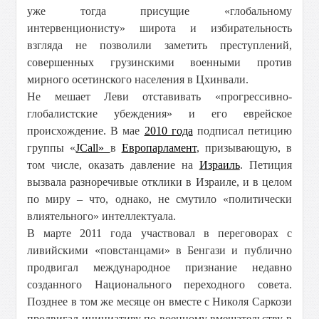
уже тогда присущие «глобальному
интервенционисту» широта и избирательность
взгляда не позволили заметить преступлений,
совершенных грузинскими военными против
мирного осетинского населения в Цхинвали.
Не мешает Леви отставивать «прогрессивно-
глобалистские убеждения» и его еврейское
происхождение. В мае
2010 года
подписал петицию
группы «
JCall»
в
Европарламент
, призывающую, в
том числе, оказать давление на
Израиль
. Петиция
вызвала разноречивые отклики в Израиле, и в целом
по миру – что, однако, не смутило «политически
влиятельного» интеллектуала.
В марте 2011 года участвовал в переговорах с
ливийскими «повстанцами» в Бенгази и публично
продвигал международное признание недавно
созданного Национального переходного совета.
Позднее в том же месяце он вместе с Николя Саркози
продвигал инициативу по военному вмешательству в