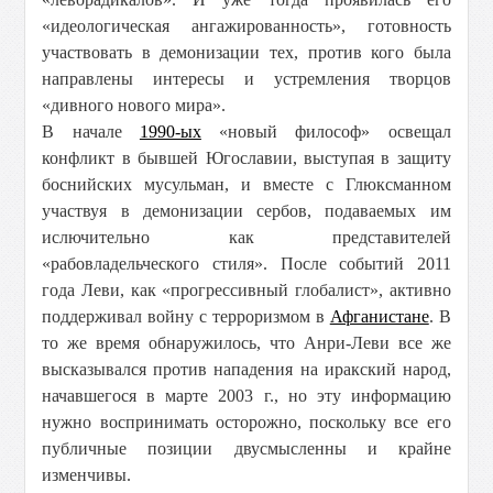
«идеологическая ангажированность», готовность
участвовать в демонизации тех, против кого была
направлены интересы и устремления творцов
«дивного нового мира».
В начале
1990-ых
«новый философ» освещал
конфликт в бывшей Югославии, выступая в защиту
боснийских мусульман, и вместе с Глюксманном
участвуя в демонизации сербов, подаваемых им
ислючительно как представителей
«рабовладельческого стиля». После событий 2011
года Леви, как «прогрессивный глобалист», активно
поддерживал войну с терроризмом в
Афганистане
. В
то же время обнаружилось, что Анри-Леви все же
высказывался против нападения на иракский народ,
начавшегося в марте 2003 г., но эту информацию
нужно воспринимать осторожно, поскольку все его
публичные позиции двусмысленны и крайне
изменчивы.