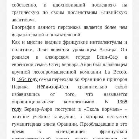
собственно, и вдохновивший последнего на
трагическую по своим последствиям «ливийскую
авантюру».
Биография данного персонажа является более чем
выразительной и показательной.
Как и многие видные французкие интеллектуалы и
политики, Леви является уроженцем Алжира. Он
родился в алжирском городе Бени-Саф в
еврейской семье. Отец Бернара-Анри был владельцем
крупной лесопромышленной компании La Becob.
В
1954 году
семья переехала во Францию в пригород
Парижа
Нёйи-сюр-Сен
, сравнительно скоро
избавившись от того, что называется
«провинциальными комплексами». В
1968
году
Бернар-Анри поступил в «Эколь нормаль» –
элитное учебное заведение, в котором пестуется
гуманитарная элита Франции. Преобладавшие в это
время в «гнездовище» французской
интеллектуальной элиты левые настроения не