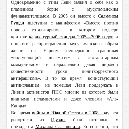
Одновременно с этим Леви заявил о себе как о
пламенном борце с мусульманским
фундаментализмом. В 2005 он вместе с
Салманом
Рушди
выступил с манифестом «Вместе против
нового тоталитаризма» в котором подверг
критике
карикатурный скандал 2005—2006 годов
и
попытки распространения мусульманского образа
жизни на Европу, непрерывно сравнивая
«наступающий исламизм» с «тоталитарным
коммунизмом» и параллельно давая широкой
общественности уроки «политкорректного
антифашизма». В то же время «воинствующий
антиисламизм» не помешал Леви поддержать в
Ливии активистов ПНС многие из которых были
видными исламистами и даже членами «Аль-
Каиды».
Во время
войны в Южной Осетии в 2008 году
вел
репортажи из
Грузии
, брал интервью у
президента
Михаила Саакашвили
. Естественно, что