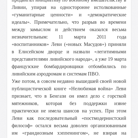
Ливии, упирая на односторонне истолкованные
«гуманитарные ценности» и «демократические
идеалы». Примечательно, что разрыв во времени
между замыслом и действием оказался весьма
незначительным: 11 марта 2011 года
«воспитанников» Леви («новых Масудов») приняли
в Елисейском дворце и назвали «легитимными
представителями ливийского народа», а уже 19 марта
французские бомбардировщики отбомбились по
ливийским аэродромам и системам ПВО.
Уже потом, в совсем недавно вышедшей своей новой
публицистической книге «Нелюбимая война» Леви
признает, что в Бенгази он имел дело с горсткой
мятежников, которая без поддержки извне
практически не имела шансов на успех. При этом
Леви как последовательный «постмодернистский
философ» остался весьма доволен организованным
им «грандиозным хэппенингом», не взирая на