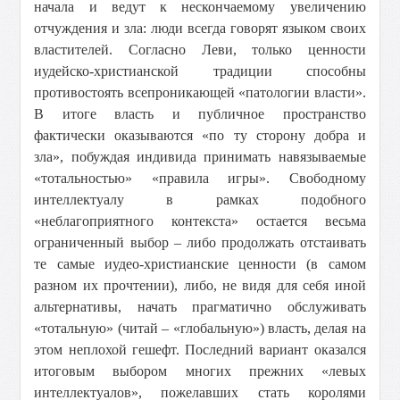
начала и ведут к нескончаемому увеличению
отчуждения и зла: люди всегда говорят языком своих
властителей. Согласно Леви, только ценности
иудейско-христианской традиции способны
противостоять всепроникающей «патологии власти».
В итоге власть и публичное пространство
фактически оказываются «по ту сторону добра и
зла», побуждая индивида принимать навязываемые
«тотальностью» «правила игры». Свободному
интеллектуалу в рамках подобного
«неблагоприятного контекста» остается весьма
ограниченный выбор – либо продолжать отстаивать
те самые иудео-христианские ценности (в самом
разном их прочтении), либо, не видя для себя иной
альтернативы, начать прагматично обслуживать
«тотальную» (читай – «глобальную») власть, делая на
этом неплохой гешефт. Последний вариант оказался
итоговым выбором многих прежних «левых
интеллектуалов», пожелавших стать королями