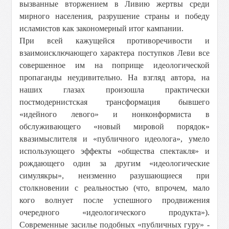
вызванные вторжением в Ливию жертвы среди
мирного населения, разрушение страны и победу
исламистов как закономерный итог кампании.
При всей кажущейся противоречивости и
взаимоисключающего характера поступков Леви все
совершенное им на поприще идеологической
пропаганды неудивительно. На взгляд автора, на
наших глазах произошла практически
постмодернистская трансформация бывшего
«идейного левого» и нонконформиста в
обслуживающего «новый мировой порядок»
квазимыслителя и «публичного идеолога», умело
использующего эффекты «общества спектакля» и
рождающего один за другим «идеологические
симулякры», неизменно разушающиеся при
столкновении с реальностью (что, впрочем, мало
кого волнует после успешного продвижения
очередного «идеологического продукта»).
Современные засилье подобных «публичных гуру» -