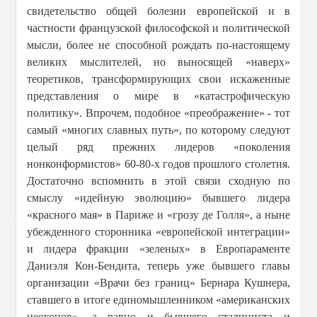
свидетельство общей болезни европейской и в
частности французской философской и политической
мысли, более не способной рождать по-настоящему
великих мыслителей, но выносящей «наверх»
теоретиков, трансформирующих свои искаженные
представления о мире в «катастрофическую
политику». Впрочем, подобное «преображение» - тот
самый «многих славных путь», по которому следуют
целый ряд прежних лидеров «поколения
нонконформистов» 60-80-х годов прошлого столетия.
Достаточно вспомнить в этой связи сходную по
смыслу «идейную эволюцию» бывшего лидера
«красного мая» в Париже и «грозу де Голля», а ныне
убежденного сторонника «европейской интеграции»
и лидера фракции «зеленых» в Европараменте
Даниэля Кон-Бендита, теперь уже бывшего главы
организации «Врачи без границ» Бернара Кушнера,
ставшего в итоге единомышленником «американских
неоконов», а равно и бывшего сталиниста и