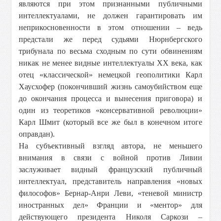
являются при этом признанными публичными
интеллектуалами, не должен гарантировать им
неприкосновенности в этом отношении – ведь
предстали же перед судьями Нюрнбергского
трибунала по весьма сходным по сути обвинениям
никак не менее видные интеллектуалы ХХ века, как
отец «классической» немецкой геополитики Карл
Хаусхофер (покончивший жизнь самоубийством еще
до окончания процесса и вынесения приговора) и
один из теоретиков «консервативной революции»
Карл Шмит (который все же был в конечном итоге
оправдан).
На субъективный взгляд автора, не меньшего
внимания в связи с войной против Ливии
заслуживает видный французский публичный
интеллектуал, представитель направления «новых
философов» Бернар-Анри Леви, «теневой министр
иностранных дел» Франции и «ментор» для
действующего президента Николя Саркози –