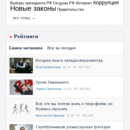
Коррупция
Выборы президента РФ
Госдума РФ
Интернет
Новые законы
Правительство
все темы →
Рейтинги
Самое читаемое
Все за сегодня
История моего пятидесятисемитства
Егор Холмогоров
02:14
407 851
Уроки Навального
Павел Святенков
01:14
364 581
Всё, что вы хотели знать о педофилии, но
боялись спросить
Константин Крылов
11:30
359 289
Серебренников: режиссерская трагедия