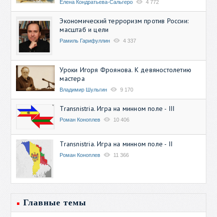
Елена Кондратьева-Сальгеро
4 772
Экономический терроризм против России:
масштаб и цели
Рамиль Гарифуллин
4 337
Уроки Игоря Фроянова. К девяностолетию
мастера
Владимир Шульгин
9 170
Transnistria. Игра на минном поле - III
Роман Коноплев
10 406
Transnistria. Игра на минном поле - II
Роман Коноплев
11 366
Главные темы