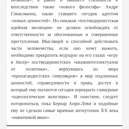
впоследствии также «нового философа» Андре
Глюксманна, также ставшего сегодня адептом
«новых ценностей». Но никакая «постмодернистская
идейная эволюция» не должна освобождать от
ответственности за обоснованные и совершенные
преступления. Мыслящей и способной действовать
части человечества, если оно хочет выжить,
необходимо прекратить ведущую на его глазах «игру
в бисер» постмодернистских «квазиинтеллектуалов
от политики», вернувшись из мира
«пропагандистских симулякров» в мир подлинных
ценностей, справедливости и права, доступ в
который ему пытаются сегодня перекрыть гламурные
«идеологические жонглеры». И поистине, следует
поторопиться, пока Бернар Анри-Леви и подобные
ему не сделали самые мрачные антиутопии ХХ века
«навязчивой явью».