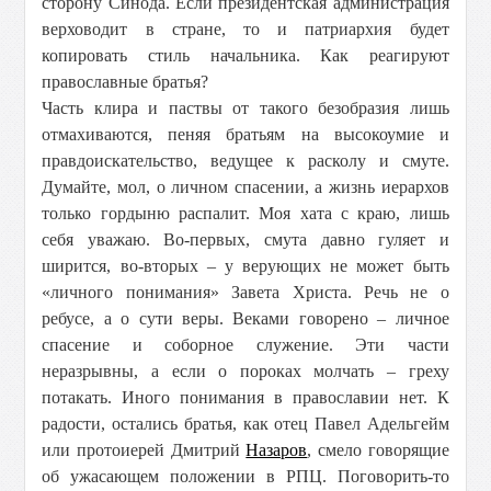
сторону Синода. Если президентская администрация
верховодит в стране, то и патриархия будет
копировать стиль начальника. Как реагируют
православные братья?
Часть клира и паствы от такого безобразия лишь
отмахиваются, пеняя братьям на высокоумие и
правдоискательство, ведущее к расколу и смуте.
Думайте, мол, о личном спасении, а жизнь иерархов
только гордыню распалит. Моя хата с краю, лишь
себя уважаю. Во-первых, смута давно гуляет и
ширится, во-вторых – у верующих не может быть
«личного понимания» Завета Христа. Речь не о
ребусе, а о сути веры. Веками говорено – личное
спасение и соборное служение. Эти части
неразрывны, а если о пороках молчать – греху
потакать. Иного понимания в православии нет. К
радости, остались братья, как отец Павел Адельгейм
или протоиерей Дмитрий
Назаров
, смело говорящие
об ужасающем положении в РПЦ. Поговорить-то