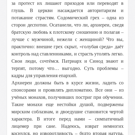
за протест их лишают приходов или переводят в
глушь. В церкви насаждается авторитаризм и
потакание страстям. Содомический грех – одна из
сторон деспотии. Осатанели, что ли, архиереи, сведя
братскую любовь к плотскому сношению и полагая –
лучше с мужчиной, нежели с женщиной? Что вы,
практично: внешне грех скрыт, «голубая среда» даёт
контроль над ставленниками, и страсть утолять легко.
Свои люди, сочтёмся. Патриарх и Синод знают и
терпят, потому что… выгодно. Суть проблемы –
кадры для управления епархий.
Архиереи должны быть в курсе жизни, ладить со
спонсорами и проявлять дипломатию. Все они – из
учёных монахов, получивших постриг при обучении.
Такие монахи еще нестойки душой, подвержены
мирским соблазнам, и двоедушие становится чертой
характера. В итоге перед нами – симпатичный
лицемер при сане. Надеюсь, изврат немногих
коснулся, но изворотливость – будто вторая натура.