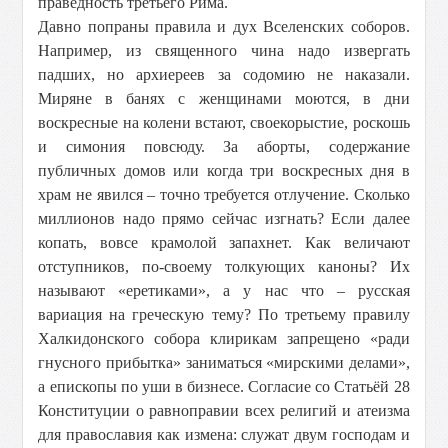
праведность третьего Рима.
Давно попраны правила и дух Вселенских соборов.
Например, из священного чина надо извергать
падших, но архиереев за содомию не наказали.
Миряне в банях с женщинами моются, в дни
воскресные на колени встают, своекорыстие, роскошь
и симония повсюду. За аборты, содержание
публичных домов или когда три воскресных дня в
храм не явился – точно требуется отлучение. Сколько
миллионов надо прямо сейчас изгнать? Если далее
копать, вовсе крамолой запахнет. Как величают
отступников, по-своему толкующих каноны? Их
называют «еретиками», а у нас что – русская
вариация на греческую тему? По третьему правилу
Халкидонского собора клирикам запрещено «ради
гнусного прибытка» заниматься «мирскими делами»,
а епископы по уши в бизнесе. Согласие со Статьёй 28
Конституции о равноправии всех религий и атеизма
для православия как измена: служат двум господам и