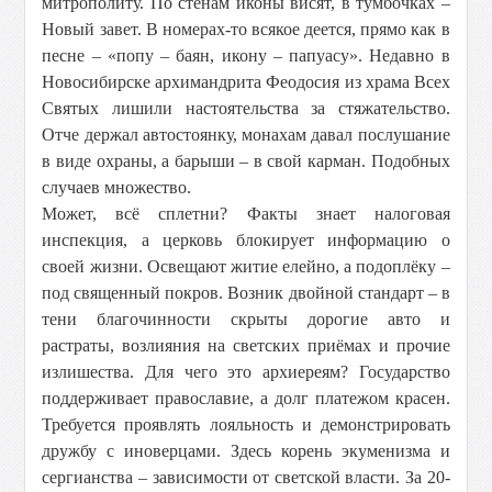
митрополиту. По стенам иконы висят, в тумбочках –
Новый завет. В номерах-то всякое деется, прямо как в
песне – «попу – баян, икону – папуасу». Недавно в
Новосибирске архимандрита Феодосия из храма Всех
Святых лишили настоятельства за стяжательство.
Отче держал автостоянку, монахам давал послушание
в виде охраны, а барыши – в свой карман. Подобных
случаев множество.
Может, всё сплетни? Факты знает налоговая
инспекция, а церковь блокирует информацию о
своей жизни. Освещают житие елейно, а подоплёку –
под священный покров. Возник двойной стандарт – в
тени благочинности скрыты дорогие авто и
растраты, возлияния на светских приёмах и прочие
излишества. Для чего это архиереям? Государство
поддерживает православие, а долг платежом красен.
Требуется проявлять лояльность и демонстрировать
дружбу с иноверцами. Здесь корень экуменизма и
сергианства – зависимости от светской власти. За 20-