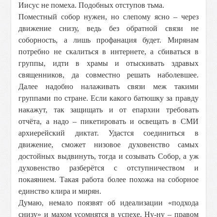
Иисус не помеха. Подобных отступов тьма.
Поместный собор нужен, но слепому ясно – через
движение снизу, ведь без обратной связи не
соборность, а лишь профанация будет. Мирянам
потребно не скалиться в интернете, а сбиваться в
группы, идти в храмы и отыскивать здравых
священников, да совместно решать наболевшее.
Далее надобно налаживать связи меж такими
группами по стране. Если какого батюшку за правду
накажут, так защищать и от епархии требовать
отчёта, а надо – пикетировать и освещать в СМИ
архиерейский диктат. Удастся соединиться в
движение, сможет низовое духовенство самых
достойных выдвинуть, тогда и созывать Собор, а уж
духовенство разберётся с отступничеством и
покаянием. Такая работа более похожа на соборное
единство клира и мирян.
Думаю, немало поязвят об идеализации «подхода
снизу» и махом усомнятся в успехе. Ну-ну – правом