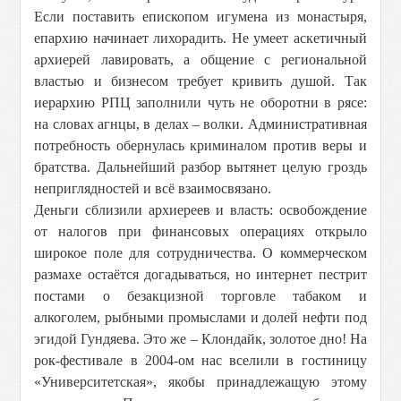
Если поставить епископом игумена из монастыря,
епархию начинает лихорадить. Не умеет аскетичный
архиерей лавировать, а общение с региональной
властью и бизнесом требует кривить душой. Так
иерархию РПЦ заполнили чуть не оборотни в рясе:
на словах агнцы, в делах – волки. Административная
потребность обернулась криминалом против веры и
братства. Дальнейший разбор вытянет целую гроздь
неприглядностей и всё взаимосвязано.
Деньги сблизили архиереев и власть: освобождение
от налогов при финансовых операциях открыло
широкое поле для сотрудничества. О коммерческом
размахе остаётся догадываться, но интернет пестрит
постами о безакцизной торговле табаком и
алкоголем, рыбными промыслами и долей нефти под
эгидой Гундяева. Это же – Клондайк, золотое дно! На
рок-фестивале в 2004-ом нас вселили в гостиницу
«Университетская», якобы принадлежащую этому