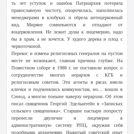
ть лет уступок и ошибок Патриархия потеряла
православную чистоту, опорочилась, наполнилась
менеджерами в клобуках и обрела антицерковный
вид. Миряне сомневаются и отпадают от
воцерковления. Не лежит душа к лицемерию, надо
бы в храм, а не хочется. У худого дерева и плод с
червоточиной.
Перекос и измена религиозных генералов на пустом
месте не возникают, главная причина глубже. На
Поместном соборе в
1988 г
. не поставили вопрос о
сотрудничестве многих иерархов с КГБ и
религиозным советом. Эти агенты в рясах имели
клички и подчинялись коммунистам, но… вошли в
Синод, а многие поныне наверху иерархии. Об этом
писал священник Георгий Эдельштейн в «Записках
сельского священника». Старшие пастыри попросту
перенесли двуличие и лицемерие в
административную систему РПЦ, окружив себя
подобными архиереями. Нажитый советский опыт