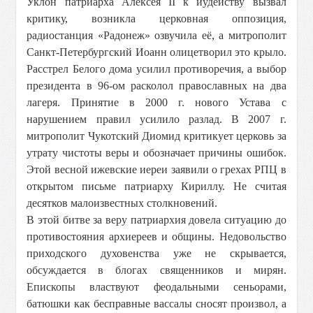
Уклон патриарха Алексея II к иудейству вызвал
критику, возникла церковная оппозиция,
радиостанция «Радонеж» озвучила её, а митрополит
Санкт-Петербургский Иоанн олицетворил это крыло.
Расстрел Белого дома усилил противоречия, а выбор
президента в 96-ом расколол православных на два
лагеря. Принятие в
2000 г
. нового Устава с
нарушением правил усилило разлад. В
2007 г
.
митрополит Чукотский Диомид критикует церковь за
утрату чистоты веры и обозначает причины ошибок.
Этой весной ижевские иереи заявили о грехах РПЦ в
открытом письме патриарху Кириллу. Не считая
десятков малоизвестных столкновений.
В этой битве за веру патриархия довела ситуацию до
противостояния архиереев и общины. Недовольство
приходского духовенства уже не скрывается,
обсуждается в блогах священников и мирян.
Епископы властвуют феодальными сеньорами,
батюшки как бесправные вассалы сносят произвол, а