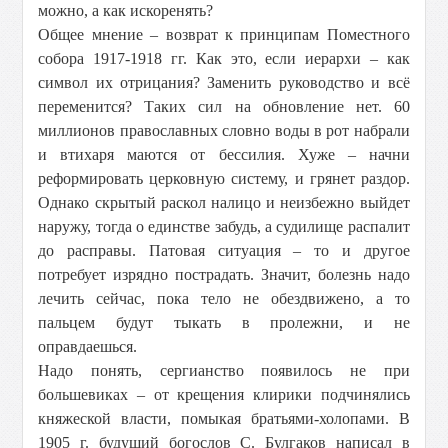
можно, а как искоренять?
Общее мнение – возврат к принципам Поместного
собора 1917-
1918 г
г. Как это, если иерархи – как
символ их отрицания? Заменить руководство и всё
переменится? Таких сил на обновление нет. 60
миллионов православных словно воды в рот набрали
и втихаря маются от бессилия. Хуже – начни
реформировать церковную систему, и грянет раздор.
Однако скрытый раскол налицо и неизбежно выйдет
наружу, тогда о единстве забудь, а судилище распалит
до расправы. Патовая ситуация – то и другое
потребует изрядно пострадать. Значит, болезнь надо
лечить сейчас, пока тело не обездвижено, а то
пальцем будут тыкать в пролежни, и не
оправдаешься.
Надо понять, сергианство появилось не при
большевиках – от крещения клирики подчинялись
княжеской власти, помыкая братьями-холопами. В
1905 г. будущий богослов С. Булгаков написал в