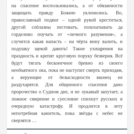
на спасение воспользовались, а от обязанности
защищать правду Божию уклонились. Во,
православный подвиг – одной рукой креститься,
другой соблазны пестовать, похохатывать да
горделиво поучать от «личного разумения», а
случится какая напасть – на чёрта вину валить, и
подушку щекой давить! Такие ухищрения на
праздность и крепят круговую поруку безверия. Всё
будут тягать бесконечное бревно из своего
необъятного ока, пока не наступит смерть приходам,
а верующие от безысходности вконец не
раздухарятся. Для общинного спасения дано
пророчество о Судном дне, и не лукавый запутает, а
ложное смирение и суесловие спихнут русских в
очередную катастрофу. И продлится в лету
непотребная канитель, пока звёзды с небес не
сверзятся …