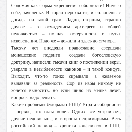
Содомия как форма укрепления соборности! Ничего
себе, заявленье. И горло перехватит, и сплюнешь с
досады на такой срам. Ладно, стерпим, странно
другое – за осуждением архиереев и общей
неловкостью – полная растерянность о путях
искоренения. Надо же – дожили и здесь до ступора.
Тысячу лет внедряли православие, свершали
монашеские подвиги, создали богословскую
доктрину, написали тысячи книг о постижении веры,
уверяли в незыблемости канонов – и такой конфуз.
Выходит, что-то тонко скрывали, а желаемое
выдавали за реальность. Сор из избы никому не
хочется выносить, но если шило из мешка лезет,
вопросы надо решать.
Какие проблемы будоражат РПЦ? Утрата соборности
– первое, что глаза колет. Одних все устраивает,
другие недовольны, и стороны непримиримы. Весь
российский период – хроника конфликтов в РПЦ.