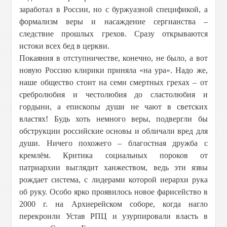
заработал в России, но с буржуазной спецификой, а
формализм веры и насаждение сергианства –
следствие прошлых грехов. Сразу открываются
истоки всех бед в церкви.
Покаяния в отступничестве, конечно, не было, а вот
новую Россию клирики приняла «на ура». Надо же,
наше общество стоит на семи смертных грехах – от
сребролюбия и честолюбия до сластолюбия и
гордыни, а епископы души не чают в светских
властях! Будь хоть немного веры, подвергли бы
обструкции российские основы и обличали вред для
души. Ничего похожего – благостная дружба с
кремлём. Критика социальных пороков от
патриархии выглядит ханжеством, ведь эти язвы
рождает система, с лидерами которой иерархи рука
об руку. Особо ярко проявилось новое фарисейство в
2000 г. на Архиерейском соборе, когда нагло
перекроили Устав РПЦ и узурпировали власть в