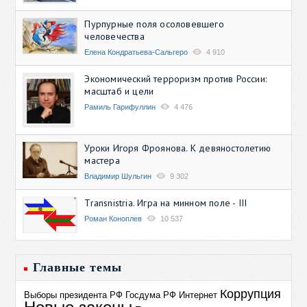
Пурпурные поля осоловевшего
человечества
Елена Кондратьева-Сальгеро
4 910
Экономический терроризм против России:
масштаб и цели
Рамиль Гарифуллин
4 476
Уроки Игоря Фроянова. К девяностолетию
мастера
Владимир Шульгин
9 302
Transnistria. Игра на минном поле - III
Роман Коноплев
10 537
Главные темы
Коррупция
Выборы президента РФ
Госдума РФ
Интернет