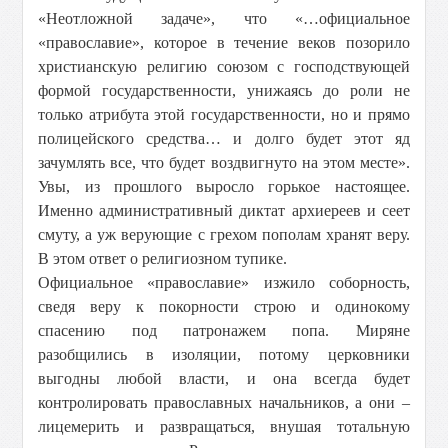
«Неотложной задаче», что «…официальное
«православие», которое в течение веков позорило
христианскую религию союзом с господствующей
формой государственности, унижаясь до роли не
только атрибута этой государственности, но и прямо
полицейского средства… и долго будет этот яд
зачумлять все, что будет воздвигнуто на этом месте».
Увы, из прошлого выросло горькое настоящее.
Именно административный диктат архиереев и сеет
смуту, а уж верующие с грехом пополам хранят веру.
В этом ответ о религиозном тупике.
Официальное «православие» изжило соборность,
сведя веру к покорности строю и одинокому
спасению под патронажем попа. Миряне
разобщились в изоляции, потому церковники
выгодны любой власти, и она всегда будет
контролировать православных начальников, а они –
лицемерить и развращаться, внушая тотальную