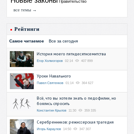
Новые законы
Правительство
все темы →
Рейтинги
Самое читаемое
Все за сегодня
История моего пятидесятисемитства
Егор Холмогоров
02:14
407 899
Уроки Навального
Павел Святенков
01:14
364 627
Всё, что вы хотели знать о педофилии, но
боялись спросить
Константин Крылов
11:30
359 335
Серебренников: режиссерская трагедия
Игорь Караулов
14:50
347 307