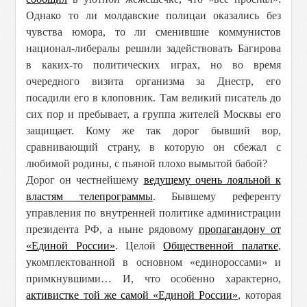
Однако то ли молдавские полицаи оказались без
чувства юмора, то ли сменившие коммунистов
национал-либералы решили задействовать Багирова
в каких-то политических играх, но во время
очередного визита организма за Днестр, его
посадили его в клоповник. Там великий писатель до
сих пор и пребывает, а группа жителей Москвы его
защищает. Кому же так дорог бывший вор,
сравнивающий страну, в которую он сбежал с
любимой родины, с пьяной плохо вымытой бабой?
Дорог он честнейшему
ведущему очень лояльной к
властям телепрограммы
. Бывшему референту
управления по внутренней политике администрации
президента РФ, а ныне рядовому
пропагандону от
«Единой России»
. Целой
Общественной палатке
,
укомплектованной в основном «единороссами» и
примкнувшими… И, что особенно характерно,
активистке той же самой «Единой России»
, которая