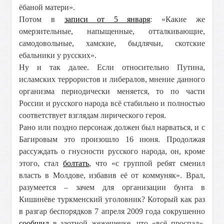
ёбаной матери».
Потом в
записи от 5 января
: «Какие же
омерзительные, напыщенные, отталкивающие,
самодовольные, хамские, быдлячьи, скотские
ебальники у русских».
Ну и так далее. Если относительно Путина,
исламских террористов и либералов, мнение данного
организма периодически меняется, то по части
России и русского народа всё стабильно и полностью
соответствует взглядам лирического героя.
Рано или поздно персонаж должен был нарваться, и с
Багировым это произошло 16 июня. Продолжая
рассуждать о гнусности русского народа, он, кроме
этого, стал
болтать
, что «с группой ребят сменил
власть в Молдове, избавив её от коммуняк». Врал,
разумеется – зачем для организации бунта в
Кишинёве туркменский уголовник? Который как раз
в разгар беспорядков 7 апреля 2009 года сокрушенно
сообщил
в уютной жежешечке, что «всё проспал».