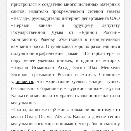
пристроился к создателю многочисленных матерных
сайтов, издателю прокремлевской сетевой газеты
«Взгляд», руководителю интернет-департамента ОАО
«Первый канал» и будущему депутату
Государственной Думы от «Единой России»
Константину Рыкову. Участвовал в избирательной
кампании босса. Опубликовал хорошо разошедшийся
полуавтобиографический роман «Гастарбайтер» и
пару менее удачных книжек, в одной из которых
«Эдуард Исмаилхан Ассад Багир Шах Мешхеди
Багиров, гражданин России и житель Столицы»
удивляется
, что «христиане хуевы», «нация тупых,
бессловесных баранов» и «гяурские свиньи» лезут на
Кавказ и осмеливаются «разевать зловонные пасти на
мусульман».
«Скоты, да вы же ещё живы только лишь потому, что
мулла Омар, Осама, Абу аль Валид и другие гении
мусульманского мира понимают, что рабов и скотину
можно бить, но уничтожать – не рачительно. –