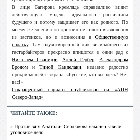
В лице Багирова кремлядь справедливо видит
действующую модель идеального россиянина
будущего и потому защищает его как родного. По
моему же мнению он достоин не только вызволения
из застенков, но и вознесения в
Общественную
палатку
. Там одухотворённый лик величайшего из
гастарбайтеров прекрасно впишется в один ряд с
Николаем Сванидзе
,
Аллой Гербер
,
Александром
Бродом
и
Тиной Канделаки
, недавно радостно
прокричавшей с экрана: «Русские, кто вы здесь? Нет
вас!»
Сокращенный вариант опубликован на «АПН
Северо-Запад»
ЧИТАЙТЕ ТАКЖЕ:
» Против зятя Анатолия Сердюкова наконец завели
уголовное дело