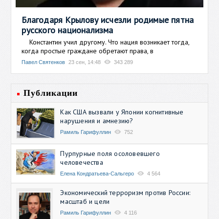
Благодаря Крылову исчезли родимые пятна
русского национализма
Константин учил другому. Что нация возникает тогда,
когда простые граждане обретают права, в
Павел Святенков
23 сен, 14:48
343 289
Публикации
Как США вызвали у Японии когнитивные
нарушения и амнезию?
Рамиль Гарифуллин
752
Пурпурные поля осоловевшего
человечества
Елена Кондратьева-Сальгеро
4 564
Экономический терроризм против России:
масштаб и цели
Рамиль Гарифуллин
4 116