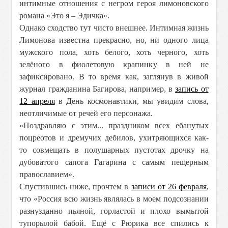
интимные отношения с негром героя лимоновского
романа «Это я – Эдичка».
Однако сходство тут чисто внешнее. Интимная жизнь
Лимонова известна прекрасно, но, ни одного лица
мужского пола, хоть белого, хоть черного, хоть
зелёного в фиолетовую крапинку в ней не
зафиксировано. В то время как, заглянув в живой
журнал гражданина Багирова, например, в
запись от
12 апреля
в День космонавтики, мы увидим слова,
неотличимые от речей его персонажа.
«Поздравляю с этим... праздником всех ебанутых
поцреотов и дремучих дебилов, ухитряющихся как-
то совмещать в полушарных пустотах дрочку на
дубоватого сапога Гагарина с самым пещерным
православием».
Спустившись ниже, прочтем в
записи от 26 февраля
,
что «Россия всю жизнь являлась в моем подсознании
разнузданно пьяной, горластой и плохо вымытой
тупорылой бабой. Ещё с Рюрика все спились к