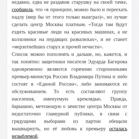
недавно, едва не раздавив старушку на своей тачке,
сообщила
, что «в принципе, можно было и переехать
падлу (мир бы от этого только выиграл)», но лучше
сделать центр Москвы платным. «Тогда там будут
ездить красивые люди на красивых машинах, а не
колхозники на пердящих развалюхах», и не станет
«мерзотнейших старух и прочей нечисти».
Список можно пополнять и дальше, но, кажется, и
так понятно: защитники писателя Эдуарда Багирова
одновременно являются горячими сторонниками
премьер-министра России Владимира Путина и либо
состоят в «Единой России», либо занимаются ее
обслуживанием. То есть составляют группу
населения, именуемую кремлядью. Правда,
барышню, мечтающую о зачистке центра Москвы от
недостаточно гламурной публики, в связи с
грядущими выборами из партии обещали
вышвырнуть, но её любовь к премьеру
осталась
незыблемой
.