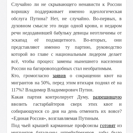
Случайно ли не скрывающего ненависти к России
воришку поддерживает именно идеологическая
обслуга Путина? Нет, не случайно. Во-первых, в
духовном смысле это люди одной крови, и недаром
речи недодавившей бабульку девицы неотличимы от
эскапад её подзащитного. Во-вторых, они
представляют именно ту партию, руководство
которой во главе с национальным лидером делает
всё, чтобы процесс замены нынешнего населения
России на багировоподобных стал необратимым.
Кто, громогласно
заявив
о сокращении квот на
мигрантов на 50%, перед этим втихаря поднял её на
117%? Владимир Владимирович Путин.
Какая партия контролирует Думу,
разрешившую
ввозить гастарбайтеров сверх этих квот и
собирающуюся со дня на день отменить их вовсе?
«Единая Россия», возглавляемая Путиным.
Под чьей крышей карманные профсоюзы
готовят
из
мигрантов батальоны штрейкбрехеров, дабы было