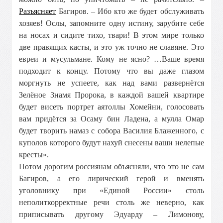
Разъясняет
Багиров. – Ибо кто же будет обслуживать
хозяев! Ослы, запомните одну истину, зарубите себе
на носах и сидите тихо, твари! В этом мире только
две правящих касты, и это уж точно не славяне. Это
евреи и мусульмане. Кому не ясно? …Ваше время
подходит к концу. Потому что вы даже глазом
моргнуть не успеете, как над вами развернётся
Зелёное Знамя Пророка, в каждой вашей квартире
будет висеть портрет аятоллы Хомейни, голосовать
вам придётся за Осаму бин Ладена, а мулла Омар
будет творить намаз с собора Василия Блаженного, с
куполов которого будут нахуй снесены ваши нелепые
кресты».
Потом дорогим россиянам объясняли, что это не сам
Багиров, а его лирический герой и вменять
уголовнику при «Единой России» столь
неполиткорректные речи столь же неверно, как
приписывать другому Эдуарду – Лимонову,