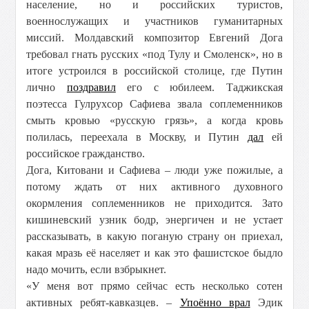
население, но и российских туристов,
военнослужащих и участников гуманитарных
миссий. Молдавский композитор Евгений Дога
требовал гнать русских «под Тулу и Смоленск», но в
итоге устроился в российской столице, где Путин
лично
поздравил
его с юбилеем. Таджикская
поэтесса Гулрухсор Сафиева звала соплеменников
смыть кровью «русскую грязь», а когда кровь
полилась, переехала в Москву, и Путин
дал
ей
российское гражданство.
Дога, Китовани и Сафиева – люди уже пожилые, а
потому ждать от них активного духовного
окормления соплеменников не приходится. Зато
кишиневский узник бодр, энергичен и не устает
рассказывать, в какую поганую страну он приехал,
какая мразь её населяет и как это фашистское быдло
надо мочить, если взбрыкнет.
«У меня вот прямо сейчас есть несколько сотен
активных ребят-кавказцев. –
Упоённо врал
Эдик