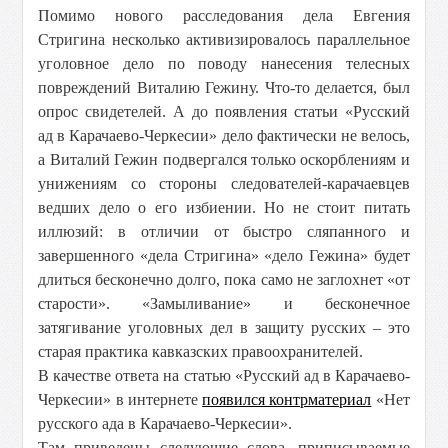
Помимо нового расследования дела Евгения
Стригина несколько активизировалось параллельное
уголовное дело по поводу нанесения телесных
повреждений Виталию Гежину. Что-то делается, был
опрос свидетелей. А до появления статьи «Русский
ад в Карачаево-Черкесии» дело фактически не велось,
а Виталий Гежин подвергался только оскорблениям и
унижениям со стороны следователей-карачаевцев
ведших дело о его избиении. Но не стоит питать
иллюзий: в отличии от быстро сляпанного и
завершенного «дела Стригина» «дело Гежина» будет
длиться бесконечно долго, пока само не заглохнет «от
старости». «Замыливание» и бесконечное
затягивание уголовных дел в защиту русских – это
старая практика кавказских правоохранителей.
В качестве ответа на статью «Русский ад в Карачаево-
Черкесии» в интернете
появился контрматериал
«Нет
русского ада в Карачаево-Черкесии».
Там приведены следующие слова, приписываемые