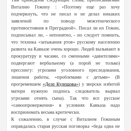
Виталию Гежину : «Поэтому еще раз хочу
подчеркнуть, что не писал и не делал никаких
заявлений по поводу межэтнического
противостояния в Преградной». Писал ли их Гежин,
подписывал ли, - непонятно, - но следует помнить,
что техника «затыкания ртов» русскому населению
развита на Кавказе очень хорошо. Людей вызывают в
прокуратуру и часами, со сменными «давителями»
подвергают вербальному (а порой не только)
прессингу: угрозами уголовного преследования,
лишения работы, «проблемами с детьми» (В
прогремевшем
«Деле Кулешова»
) у зверски избитой
матери нужную подпись следователь вырвал
угрозами отнять сына). Так что все русские
«самоопровержения» в условиях Кавказа надо
воспринимать весьма критически.
К сожалению, в случае с Виталием Гежиным
оправдалась старая русская поговорка «беда одна не