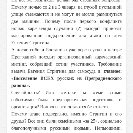
Почему ночью со 2 на 3 января, на глухой пустынной
улице съезжаются и не могут не могли разминуться
две машины. Почему после первого конфликта
ночью карачаевцы случайно (?) находят привозят
массированное подкрепление для атаки на дом
Евгения Стригина.
А после гибели Бостанова уже через сутки в центре
Преградной походит организованный карачаевский
митинг, собравший сотни участников. Требование
выдача Евгения Стригина для самосуда и,
главное:
«Выселение ВСЕХ русских из Преградненского
района».
Случайность? Или все-таки за всеми этими
событиями была предварительная подготовка и
организация? Вопросы эти остаются без ответа.
Почему атаке подверглись именно Стригин и его
друзья? Все они были семейными «за 25», социально
благополучными русскими людьми. Непьющими,