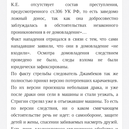
К.Е. отсутствует состав преступления,
предусмотренного ст.306 УК РФ, то есть заведомо
ложный донос, так как она добросовестно
заблуждалась в обстоятельствах незаконного
проникновения в ее домовладение»…
Факт нападения отрицался в связи с тем, что сами
нападавшие заявили, что они в домовладение «не
входили». Осмотра домовладения следствием
проведено не было, следы взлома не были
юридически зафиксированы.
По факту стрельбы следователь Джамбеков так же
полностью принял версию потерпевших карачаевцев.
По их версии произошла небольшая драка, и уже
после драки они сели в машины и стали уезжать, а
Стригин стрелял уже в отъезжавшие машины. То есть
по версии следствия, ни о каком смягчающем
обстоятельстве речь не идет: о самообороне, защите
детей и жены, спасении забиваемых насмерть друзей.
Есть лишь хладнокровное умышленное убийство и