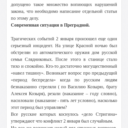
допущено такое множество вопиющих нарушений
закона, что необходимо написание отдельной статьи
по этому делу.
Современная ситуация в Преградной.
Трагических событий 2 января произошел еще один
серьезный инцидент. На улице Красной ночью был
обстрелян из автоматического оружия дом русской
семьи Слядниковых. После этого в станице стало
тихо и спокойно. Кто-то достаточно могущественный
«навел тишину». Возникает вопрос про предыдущий
«период беспредела» когда по русским людям
безнаказанно стреляли ( по Василию Козырю, брату
Алексея Козыря), резали (наказание – году словно),
насиловали (наказание - пять лет условно), насколько
этот период был управляем?
Все русские которых коснулось «дело Стригина»
утверждают что конфликт 2 января был случайным.
Но все же возникает целый ряд странных вопросов.