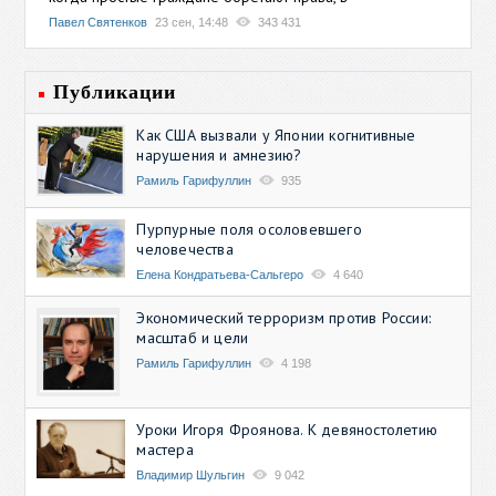
Павел Святенков
23 сен, 14:48
343 431
Публикации
Как США вызвали у Японии когнитивные
нарушения и амнезию?
Рамиль Гарифуллин
935
Пурпурные поля осоловевшего
человечества
Елена Кондратьева-Сальгеро
4 640
Экономический терроризм против России:
масштаб и цели
Рамиль Гарифуллин
4 198
Уроки Игоря Фроянова. К девяностолетию
мастера
Владимир Шульгин
9 042