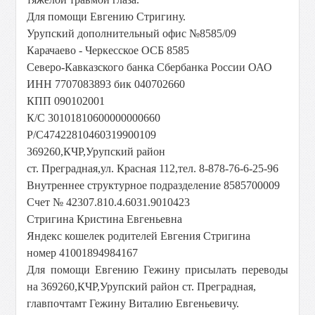
Для помощи Евгению Стригину.
Урупский дополнительный офис №8585/09
Карачаево - Черкесское ОСБ 8585
Северо-Кавказского банка Сбербанка России ОАО
ИНН 7707083893 бик 040702660
КПП 090102001
К/С 30101810600000000660
Р/С47422810460319900109
369260,КЧР,Урупский район
ст. Преградная,ул. Красная 112,тел. 8-878-76-6-25-96
Внутреннее структурное подразделение 8585700009
Счет № 42307.810.4.6031.9010423
Стригина Кристина Евгеньевна
Яндекс кошелек родителей Евгения Стригина
номер 41001894984167
Для помощи Евгению Гежину присылать переводы
на 369260,КЧР,Урупский район ст. Преградная,
главпочтамт Гежину Виталию Евгеньевичу.