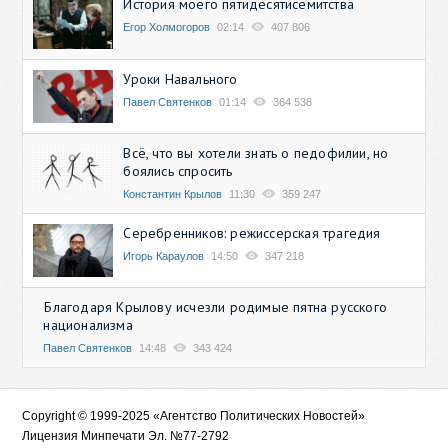
История моего пятидесятисемитства
Егор Холмогоров
02:14
407 806
Уроки Навального
Павел Святенков
01:14
364 538
Всё, что вы хотели знать о педофилии, но
боялись спросить
Константин Крылов
11:30
359 247
Серебренников: режиссерская трагедия
Игорь Караулов
14:50
347 218
Благодаря Крылову исчезли родимые пятна русского
национализма
Павел Святенков
14:48
343 424
Copyright © 1999-2025 «Агентство Политических Новостей»
Лицензия Минпечати Эл. №77-2792