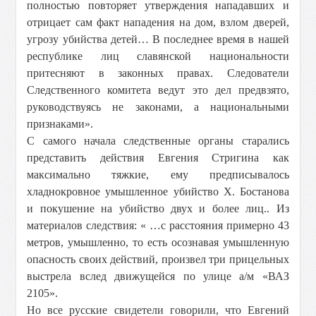
полностью повторяет утверждения нападавших и
отрицает сам факт нападения на дом, взлом дверей,
угрозу убийства детей… В последнее время в нашей
республике лиц славянской национальности
притесняют в законных правах. Следователи
Следственного комитета ведут это дел предвзято,
руководствуясь не законами, а национальными
признаками».
С самого начала следственные органы старались
представить действия Евгения Стригина как
максимально тяжкие, ему предписывалось
хладнокровное умышленное убийство Х. Бостанова
и покушение на убийство двух и более лиц.. Из
материалов следствия: « …с расстояния примерно
43
метров
, умышленно, то есть осознавая умышленную
опасность своих действий, произвел три прицельных
выстрела вслед движущейся по улице а/м «ВАЗ
2105».
Но все русские свидетели говорили, что Евгений