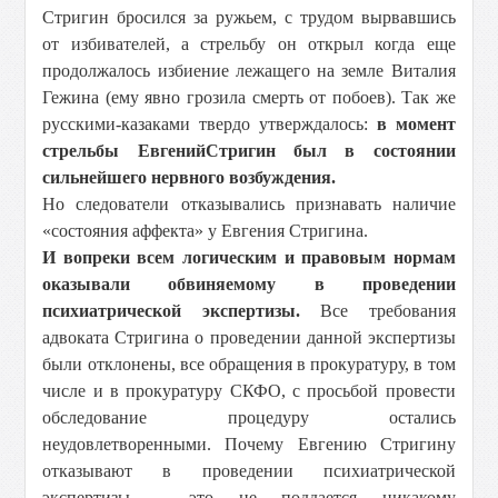
Стригин бросился за ружьем, с трудом вырвавшись
от избивателей, а стрельбу он открыл когда еще
продолжалось избиение лежащего на земле Виталия
Гежина (ему явно грозила смерть от побоев). Так же
русскими-казаками твердо утверждалось:
в момент
стрельбы Евгений
Стригин был в состоянии
сильнейшего нервного возбуждения.
Но следователи отказывались признавать наличие
«состояния аффекта» у Евгения Стригина.
И вопреки всем логическим и правовым нормам
оказывали обвиняемому в проведении
психиатрической экспертизы.
Все требования
адвоката Стригина о проведении данной экспертизы
были отклонены, все обращения в прокуратуру, в том
числе и в прокуратуру СКФО, с просьбой провести
обследование процедуру остались
неудовлетворенными. Почему Евгению Стригину
отказывают в проведении психиатрической
экспертизы – это не поддается никакому