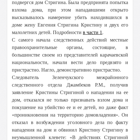
подвергся дом Стригина. Была предпринята попытка
взлома дома, при этом нападавшими открыто
высказывалось намерение убить находившихся в
доме жену Евгения Стригина Кристину и двух его
малолетних детей. Подробности
в части 1
.
С самого начала следственных действий местные
правоохранительные органы, состоящие, в
большинстве своем из представителей карачаевской
национальности, начали вести дело предвзято и
пристрастно. Нагло, демонстративно пристрастно.
Следователь Зеленчукского межрайонного
следственного отдела Джамбеков Р.М., получив
заявление Кристины Стригиной о нападении на ее
дом, отказался не только признавать взлом дома и
покушение на убийство ее и ее детей, но даже факт
«проникновения на территорию домовладения». Он
отказал в возбуждении уголовного дела по факту
нападения на дом и обвинил Кристину Стригину в
неумышленной клевете: «В действиях Стригиной