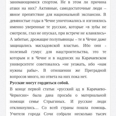
занимающимися спортом. Не в этом ли причина
атаки на них? Активные, самодостаточные люди –
явное препятствие для национальной экспансии. В
девяностые годы в Чечне уничтожались и изгонялись
именно уверенные те русские, которые «в зубы не
смотрели, глаз не опускал, при встрече не кланялись»
А забитые, дрожащие полупьяницы – те в Чечне даже
защищались масхадовской властью. Ибо они -
полезный гумус для нацстроительства, это те
которым и в Чечне и в надписях на Карачаевском
университете советовалось «не уезжать, ибо «нам
нужны рабы». В отношении же Преградной
вопросов много, но ответа на них пока нет.
Русские могут гордиться собой.
В конце первой статьи «русский ад в Карачаево-
Черкесии» была дана просьба о материальной
помощи семье Стрыгиных. И русские люди
откликнулись… Со всей страны пошла помощь.
Учителя города Сочи собрали несколько тысяч