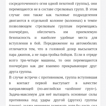
сосредоточенного огня одной пехотной группы), они
перемещаются не в составе стрелковых групп. В этом
случае они также как тыловые подразделения
двигаются в отдельной колонне (колоннах) в темпе
позволяющем стрелковым группам перемещаясь
поочерёдно, обеспечить им приемлемую
безопасность и наиболее удобные места для
вступления в бой. Передвижение на автомобилях
отличается тем, что в головной дозор высылается
пара джипов, а не пара-тройка бойцов. Если в отряде
всего три-четыре машины, то они перемещаются
поочерёдно как две взаимно прикрывающие друг
друга группы.
В случае встречи с противником, группа вступившая
в контакт первой выступает в качестве
направляющей (по-английски «шэйпинг груп»).
Задача-максимум для неё вытащить основные силы
противника под удары другой (других) группы
(групп), задача-минимум задержать хотя бы часть сил