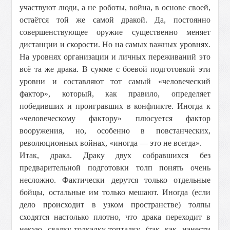
участвуют люди, а не роботы, война, в основе своей,
остаётся той же самой дракой. Да, постоянно
совершенствующее оружие существенно меняет
дистанции и скорости. Но на самых важных уровнях.
На уровнях организации и личных переживаний это
всё та же драка. В сумме с боевой подготовкой эти
уровни и составляют тот самый «человеческий
фактор», который, как правило, определяет
победивших и проигравших в конфликте. Иногда к
«человеческому фактору» плюсуется фактор
вооружения, но, особенно в повстанческих,
революционных войнах, «иногда — это не всегда».
Итак, драка. Драку двух собравшихся без
предварительной подготовки толп понять очень
несложно. Фактически дерутся только отдельные
бойцы, остальные им только мешают. Иногда (если
дело происходит в узком пространстве) толпы
сходятся настолько плотно, что драка переходит в
некую свалку-толкалку-топталку (так как нанести