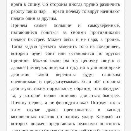
врага в спину. Со стороны иногда трудно различить
работу таких пар — враги почему-то вдруг начинают
падать один за другим.
Причём самые большие и самоуверенные,
пытающиеся гоняться за своими противниками
падают быстрее. Может быть и не пара, а тройка.
Тогда задача третьего заменить того из товарищей,
который будет сбит или остановится по другой
причине. Можно было бы эту цепочку тянуть и
дальше (четвёрка, пятёрка и т.д.), но в уличной драке
действия такой вереницы будут слишком
очевидными и предсказуемыми. Если обе стороны
действуют таким нормальным образом, то побеждает
та, у которой нервы позволят двигаться быстрее.
Почему нервы, а не физподготовка? Потому что в
этом случае драка превращается в каскад
мгновенных схваток по одному удару. Каждый из
которых должен представлять реальную опасность
для противника (иначе он не отвлечётся и будет готов