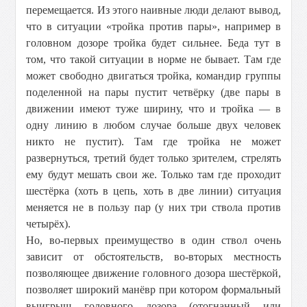
перемещается. Из этого наивные люди делают вывод,
что в ситуации «тройка против пары», например в
головном дозоре тройка будет сильнее. Беда тут в
том, что такой ситуации в норме не бывает. Там где
может свободно двигаться тройка, командир группы
поделенной на пары пустит четвёрку (две пары в
движении имеют туже ширину, что и тройка — в
одну линию в любом случае больше двух человек
никто не пустит). Там где тройка не может
развернуться, третий будет только зрителем, стрелять
ему будут мешать свои же. Только там где проходит
шестёрка (хоть в цепь, хоть в две линии) ситуация
меняется не в пользу пар (у них три ствола против
четырёх).
Но, во-первых преимущество в один ствол очень
зависит от обстоятельств, во-вторых местность
позволяющее движение головного дозора шестёркой,
позволяет широкий манёвр при котором формальный
выигрыш головного дозора (отогнанный или