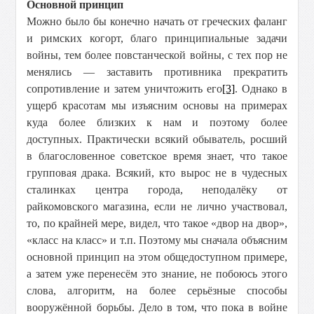
Основной принцип
Можно было бы конечно начать от греческих фаланг
и римских когорт, благо принципиальные задачи
войны, тем более повстанческой войны, с тех пор не
менялись — заставить противника прекратить
сопротивление и затем уничтожить его
[3]
. Однако в
ущерб красотам мы изъясним основы на примерах
куда более близких к нам и поэтому более
доступных. Практически всякий обыватель, росший
в благословенное советское время знает, что такое
групповая драка. Всякий, кто вырос не в чудесных
сталинках центра города, неподалёку от
райкомовского магазина, если не лично участвовал,
то, по крайней мере, видел, что такое «двор на двор»,
«класс на класс» и т.п. Поэтому мы сначала объясним
основной принцип на этом общедоступном примере,
а затем уже перенесём это знание, не побоюсь этого
слова, алгоритм, на более серьёзные способы
вооружённой борьбы. Дело в том, что пока в войне