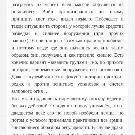
разгромив их успеет всей массой обрушится на
оставшиеся. Войн организованных по такому
принципу свет тоже видел немало. Побеждает в
такой ситуации та сторона у которой лучше средства
разведки и сильнее вооружения (при прочих
равных). У повстанцев с этим как правило проблемы
и поэтому везде где они пытались воевать таким
образом, они, получали, и, как правило, сильно. Есть
конечно вариант «завалить трупами», но, по прихоти
истории, современные вооружения его исключают.
Даже с пулемётами этот фокус в истории проходил
редко, а против зенитных установок и систем
залпового огня …
Вот мы и подошли к нормальному способу ведения
боевых действий. Отходя в сторону упомянём, что в
двадцатом веке его по новой изобрели немцы, но
потом с успехом применяли практически все армии,
считающиеся образцом регулярности. В случае драки
это выглядит (со стороны) примерно как и