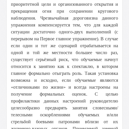
приоритетной цели и организованного открытия и
прекращения огня при сохранении кругового
наблюдения. Чрезвычайная дороговизна данного
упражнения компенсируется тем, что для каждой
ситуации достаточно одного-двух выполнений (с
перерывом на Первое главное упражнение). В случае
если один и тот же сценарий отрабатывается на
одной и той же местности большее число раз,
существует серьёзный риск, что обучаемые начнут
относится к занятию как к спектаклю, в котором
главное формально отыграть роль. Такая установка
возможна и исходно, если обучаемые являются
«отличниками по жизни» и всегда настроены на
получение формальных оценок. С целью
профилактики данных настроений руководителю
целесообразно предварять занятия словесными/
телесными оскорблениями обучаемых и/или
стрельбой боевыми патронами вблизи от их
жизненно-важных органов. Приемлемой заменой