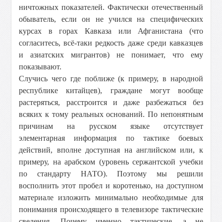
ничтожных показателей. Фактически отечественный
обыватель, если он не учился на специфических
курсах в горах Кавказа или Афганистана (что
согласитесь, всё-таки редкость даже среди кавказцев
и азиатских мигрантов) не понимает, что ему
показывают.
Случись чего где поближе (к примеру, в народной
республике китайцев), граждане могут вообще
растеряться, расстроится и даже разбежаться без
всяких к тому реальных оснований. По непонятным
причинам на русском языке отсутствует
элементарная информация по тактике боевых
действий, вполне доступная на английском или, к
примеру, на арабском (уровень сержантской учебки
по стандарту НАТО). Поэтому мы решили
восполнить этот пробел и коротенько, на доступном
материале изложить минимально необходимые для
понимания происходящего в телевизоре тактические
сведения. Почему именно тактические, а не