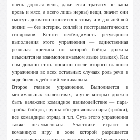
очень дорогая вещь, даже если тратятся не ваша
кровь и мясо, а всего лишь нервы) вещи, значит они
смогут адекватно относится к этому и в дальнейшей
жизни — без истерик, соплей и посттравматических
синдромов. Кстати необходимость регулярного
выполнения этого упражнения — единственная
реальная причина по которой бойцы должны
изъяснятся на взаимопонимаемом языке (языках). Как
нам должно стать понятно после второго главного
упражнения во всех остальных случаях роль речи в
ходе боевых действий минимальна.
Второе главное упражнение. Выполняется в
минимальных коллективах, внутри которых должно
быть налажено командное взаимодействие — пара-
тройка бойцов, группа объединяющая пары (тройки),
все командиры отряда и т.п. Суть этого упражнения
также незамысловата. Участники играют в
командную игру в ходе которой разрешается
переговариваться только жестами или (и) условными