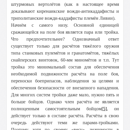
штурмовых вертолётов (как в настоящее время
доказывают киренаикские вожди-антикаддафисты и
триполитанские вожди-каддафисты племён Ливии).
Начнём с самого низу. Основной единицей
сражающейся на поле боя является пара или тройка.
Что предпочтительнее? Однозначный ответ
существует только для расчётов тяжёлого оружия
типа станковых пулемётов и гранатомётов, тяжёлых
снайперских винтовок, 60-мм миномётов и т.п. Тут
тройка это минимальный состав для обеспечения
необходимой подвижности расчёта на поле боя,
переноски боеприпасов, наблюдения за целями и
обеспечения безопасности от внезапного нападения.
Для многих систем тройки даже мало, нужно пять и
больше бойцов. Однако член расчёта не является
полноценным самостоятельным бойцом
[5]
, он
действует только в составе расчёта. Расчёты в свою
очередь действуют теми же парами-тройками.
Поэтому хотя по своему «весу», значимости в