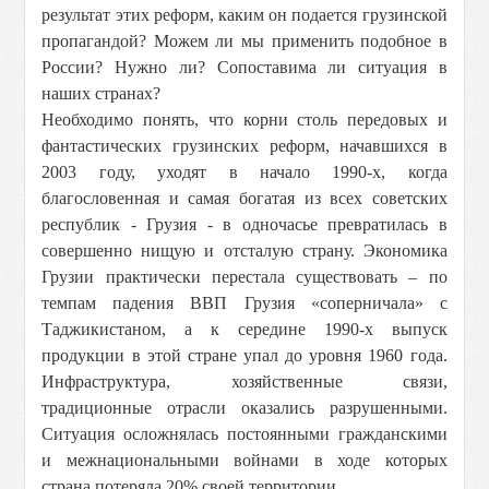
результат этих реформ, каким он подается грузинской
пропагандой? Можем ли мы применить подобное в
России? Нужно ли? Сопоставима ли ситуация в
наших странах?
Необходимо понять, что корни столь передовых и
фантастических грузинских реформ, начавшихся в
2003 году, уходят в начало 1990-х, когда
благословенная и самая богатая из всех советских
республик - Грузия - в одночасье превратилась в
совершенно нищую и отсталую страну. Экономика
Грузии практически перестала существовать – по
темпам падения ВВП Грузия «соперничала» с
Таджикистаном, а к середине 1990-х выпуск
продукции в этой стране упал до уровня 1960 года.
Инфраструктура, хозяйственные связи,
традиционные отрасли оказались разрушенными.
Ситуация осложнялась постоянными гражданскими
и межнациональными войнами в ходе которых
страна потеряла 20% своей территории.