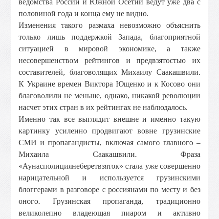
ведомства России и Южной Осетии ведут уже два с
половиной года и конца ему не видно.
Изменения такого размаха невозможно объяснить
только лишь поддержкой Запада, благоприятной
ситуацией в мировой экономике, а также
несовершенством рейтингов и предвзятостью их
составителей, благоволящих Михаилу Саакашвили.
К Украине времен Виктора Ющенко и к Косово они
благоволили не меньше, однако, никакой революции
насчет этих стран в их рейтингах не наблюдалось.
Именно так все выглядит внешне и именно такую
картинку усиленно продвигают вовне грузинские
СМИ и пропагандисты, включая самого главного –
Михаила Саакашвили. Фраза
«Аунасполициянеберетвзяток» стала уже совершенно
нарицательной и используется грузинскими
блоггерами в разговоре с россиянами по месту и без
оного. Грузинская пропаганда, традиционно
великолепно владеющая пиаром и активно