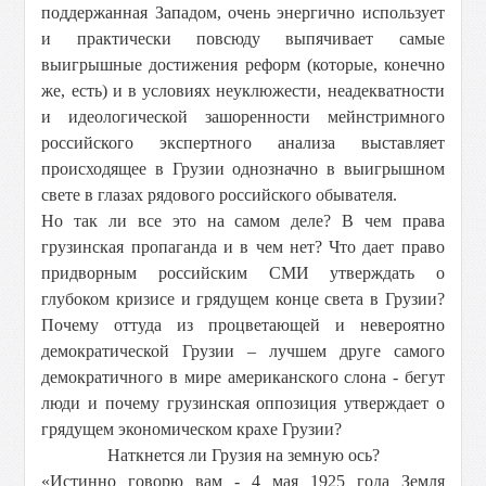
поддержанная Западом, очень энергично использует
и практически повсюду выпячивает самые
выигрышные достижения реформ (которые, конечно
же, есть) и в условиях неуклюжести, неадекватности
и идеологической зашоренности мейнстримного
российского экспертного анализа выставляет
происходящее в Грузии однозначно в выигрышном
свете в глазах рядового российского обывателя.
Но так ли все это на самом деле? В чем права
грузинская пропаганда и в чем нет? Что дает право
придворным российским СМИ утверждать о
глубоком кризисе и грядущем конце света в Грузии?
Почему оттуда из процветающей и невероятно
демократической Грузии – лучшем друге самого
демократичного в мире американского слона - бегут
люди и почему грузинская оппозиция утверждает о
грядущем экономическом крахе Грузии?
Наткнется ли Грузия на земную ось?
«Истинно говорю вам - 4 мая 1925 года Земля