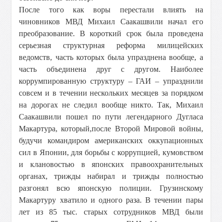
После того как воры перестали влиять на
чиновников МВД Михаил Саакашвили начал его
преобразование. В короткий срок была проведена
серьезная структурная реформа милицейских
ведомств, часть которых была упразднена вообще, а
часть объединена друг с другом. Наиболее
коррумпированную структуру – ГАИ – упразднили
совсем и в течении нескольких месяцев за порядком
на дорогах не следил вообще никто. Так, Михаил
Саакашвили пошел по пути легендарного Дугласа
Макартура, который,после Второй Мировой войны,
будучи командиром американских оккупационных
сил в Японии, для борьбы с коррупцией, кумовством
и клановостью в японских правоохранительных
органах, трижды набирал и трижды полностью
разгонял всю японскую полиции. Грузинскому
Макартуру хватило и одного раза. В течении пары
лет из 85 тыс. старых сотрудников МВД были