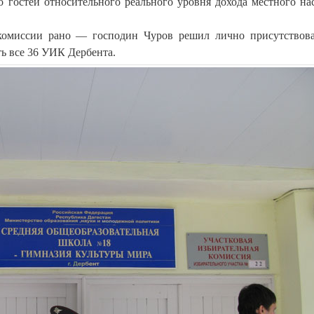
о гостей относительного реального уровня дохода местного на
комиссии рано — господин Чуров решил лично присутствов
ть все 36 УИК Дербента.