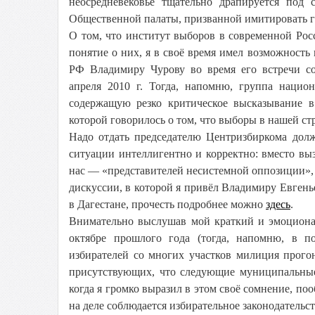
неосредневековье тщательно драпируется под 
Общественной палаты, призванной имитировать г
О том, что институт выборов в современной Рос
понятие о них, я в своё время имел возможност
РФ Владимиру Чурову во время его встречи со 
апреля 2010 г. Тогда, напомню, группа национ
содержащую резко критическое высказывание 
которой говорилось о том, что выборы в нашей с
Надо отдать председателю Центризбиркома дол
ситуации интеллигентно и корректно: вместо вы
нас — «представителей несистемной оппозиции», 
дискуссии, в которой я привёл Владимиру Евген
в Дагестане, прочесть подробнее можно
здесь
.
Внимательно выслушав мой краткий и эмоционал
октябре прошлого года (тогда, напомню, в п
избирателей со многих участков милиция прогон
присутствующих, что следующие муниципальны
когда я громко выразил в этом своё сомнение, по
на деле соблюдается избирательное законодательст