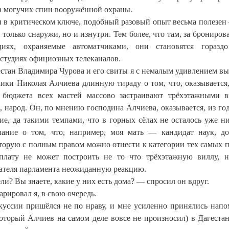
-за могучих спин вооружённой охраны.
 в критическом ключе, подобный разовый опыт весьма полезен
 только снаружи, но и изнутри. Тем более, что там, за брониро
иях, охраняемые автоматчиками, они становятся гораздо
 студиях официозных телеканалов.
гестан Владимира Чурова и его свиты я с немалым удивлением в
ики Николая Алчиева длинную тираду о том, что, оказывается,
бюджета всех мастей массово застраивают трёхэтажными 
, народ. Он, по мнению господина Алчиева, оказывается, из год
ние, да такими темпами, что в горных сёлах не осталось уже н
ние о том, что, например, моя мать — кандидат наук, д
оторую с полным правом можно отнести к категории тех самых 
плату не может построить не то что трёхэтажную виллу, 
ателя парламента неожиданную реакцию.
ли? Вы знаете, какие у них есть дома? — спросил он вдруг.
рировал я, в свою очередь.
ссии пришёлся не по нраву, и мне усиленно принялись напо
оторый Алчиев на самом деле вовсе не произносил) в Дагестан