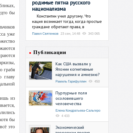
родимые пятна русского
бликах,
национализма
удто бы
Константин учил другому. Что
нация возникает тогда, когда простые
граждане обретают права, в
льчиков
сса уже
Павел Святенков
23 сен, 14:48
343 065
ожество
ажаются
Публикации
ираются
аркизы,
Как США вызвали у
Японии когнитивные
о грабя
нарушения и амнезию?
о главу
Рамиль Гарифуллин
450
дальной
Пурпурные поля
осоловевшего
лишь из
человечества
вается,
Елена Кондратьева-Сальгеро
алились
4 433
хотя бы
всё это
Экономический
терроризм против