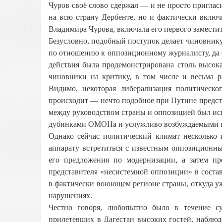
Чуров своё слово сдержал — и не просто приглас
на всю страну Дербенте, но и фактически вклю
Владимира Чурова, включала его первого заместит
Безусловно, подобный поступок делает чиновнику
по отношению к оппозиционному журналисту, да
действия была продемонстрирована столь высока
чиновники на критику, в том числе и весьма р
Видимо, некоторая либерализация политическо
происходит — нечто подобное при Путине предст
между руководством страны и оппозицией был иск
дубинками ОМОНа и услужливо возбуждаемыми п
Однако сейчас политический климат несколько 
аппарату встретиться с известным оппозицион
его предложения по модернизации, а затем п
представителя «несистемной оппозиции» в сост
в фактически воюющем регионе страны, откуда у
нарушениях.
Честно говоря, любопытно было в течение су
прилетевших в Дагестан высоких гостей, наблю