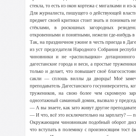
стекла, то есть из окон кортежа с мигалками и из
Для журналиста, пишущего о действующей власти
предмет своей критики стоит знать и понимать не
стёклами, в роскошных загородных резиденц
откровенными и понятными, нежели где-нибудь в
Так, на праздничном ужине в честь приезда в Да
из уст председателя Народного Собрания республ
чиновники и не «распильщики» дотационного 
дагестанские города и веси, а простые труженики
только и делает, что повышает своё благосостоя
сакли — сплошь виллы да дворцы! Моё замеча
преподаватель Дагестанского госуниверситета, к
тружеников, на свою более чем скромную зар
одноэтажный саманный домик, вызвало у председ
— А вы знаете, как зато живут другие преподавате
— И что, всё это исключительно на зарплату? — па
Окружающим чиновникам подобный оборот диску
что вступать в полемику с произносящим тост (к