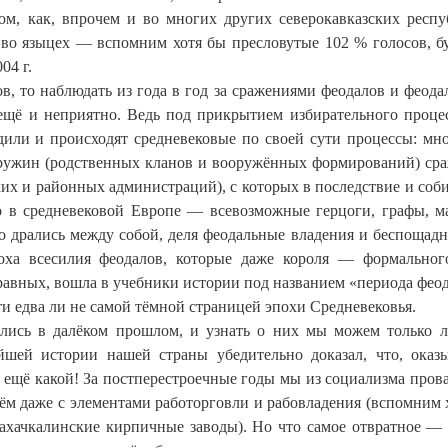
ом, как, впрочем и во многих других северокавказских респу
 во языцех — вспомним хотя бы пресловутые 102 % голосов, б
04 г.
, то наблюдать из года в год за сражениями феодалов и феода
 ещё и неприятно. Ведь под прикрытием избирательного проце
одили и происходят средневековые по своей сути процессы: мн
ружин (родственных кланов и вооружённых формирований) ср
ьских и районных администраций), с которых в последствие и соб
то в средневековой Европе — всевозможные герцоги, графы, м
 дрались между собой, деля феодальные владения и беспощадн
оха всесилия феодалов, которые даже короля — формальног
равных, вошла в учебники истории под названием «периода фео
ти едва ли не самой тёмной страницей эпохи Средневековья.
стались в далёком прошлом, и узнать о них мы можем только 
шей истории нашей страны убедительно доказал, что, оказы
 ещё какой! За постперестроечные годы мы из социализма пров
м даже с элементами работорговли и рабовладения (вспомним 
ахачкалинские кирпичные заводы). Но что самое отвратное — 