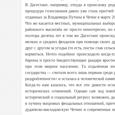
В Дагестане, например, откуда я происхожу род
процедура голосования давно уже стала притчей
отданных за Владимира Путина в Чечне в марте 20
Что же касается местных, муниципальных выборов
районного масштаба не просто неинтересно, но
полтора десятка лет в том же Дагестане происх
мелких и средних феодалов при помощи своих д
друг с другом за угодья (то есть, посты глав сел
кормиться. Нечто подобное происходило когда-
бароны и просто бандитствующие рыцари яростно
при этом мирное население. Та отдалённая эп
государства — считали всего лишь первым среди 
раздробленности» и осталась в человеческой памя
Когда-то нам казалось, что все эти дикости о
исторических сочинений. Однако сам ход новей
исторический и социальный регресс возможен, да
в пучину махровых феодальных отношений, причё
дудаевско-масхадовскую Чечню и современные м