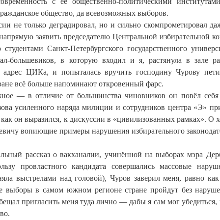
современность с её общественно-политическими институтам
ражданское общество, да всевозможных выборов.
сии не только деградировал, но и сильно скомпрометировал да
ь напрямую заявить председателю Центральной избирательной к
студентами Санкт-Петербургского государственного универс
ал-большевиков, в которую входил и я, растянула в зале ра
в адрес ЦИКа, и попыталась вручить господину Чурову пет
тране всё больше напоминают откровенный фарс.
жное — в отличие от большинства чиновников он повёл себя
зова усиленного наряда милиции и сотрудников центра «Э» пр
как он выразился, к дискуссии в «цивилизованных рамках». О х
ьевичу вопиющие примеры нарушения избирательного законодат
ьный рассказ о вакханалии, учинённой на выборах мэра Дер
ользу провластного кандидата совершались массовые наруш
яла выстрелами над головой), Чуров заверил меня, равно как
е выборы в самом южном регионе стране пройдут без наруш
обещал пригласить меня туда лично — дабы я сам мог убедиться, 
во.