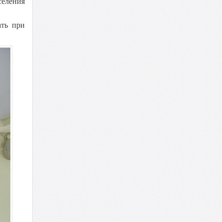
селения
ать при