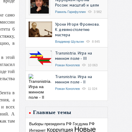
и вроде
России: масштаб и цели
Рамиль Гарифуллин
3 982
же само
омиссии
Уроки Игоря Фроянова.
итета 6
К девяностолетию
мастера
стяжку,
Владимир Шульгин
8 845
ицию, в
Transnistria. Игра на
 в этой
минном поле - III
игласил
Роман Коноплев
10 063
оде той
Transnistria. Игра на
ельства
минном поле - II
Роман Коноплев
11 024
бента в
ения, а
 и всех
Главные темы
ений. А
как там
Выборы президента РФ
Госдума РФ
Новые
Коррупция
Интернет