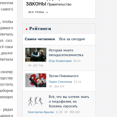
законы
менитом
Правительство
 самого
все темы →
, чтобы
прямого
Рейтинги
твечать
Самое читаемое
Все за сегодня
ых сил.
сё-таки
История моего
 диалог
пятидесятисемитства
твечала
Егор Холмогоров
02:14
407 741
 своему
Уроки Навального
уществу
Павел Святенков
01:14
пустить
364 474
выборов
Всё, что вы хотели знать
опиющих
о педофилии, но
боялись спросить
в рядах
Константин Крылов
11:30
359 184
ванного