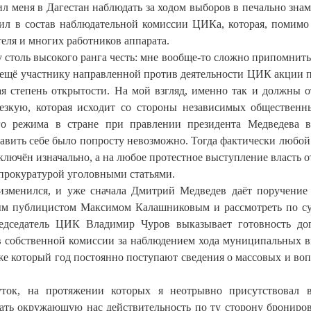
ил меня в Дагестан наблюдать за ходом выборов в печально зна
чил в состав наблюдательной комиссии ЦИКа, которая, помимо
еля и многих работников аппарата.
 столь высокого ранга честь: мне вообще-то сложно припомнить
 ещё участнику направленной против деятельности ЦИК акции 
я степень открытости. На мой взгляд, именно так и должны о
езкую, которая исходит со стороны независимых общественн
го режима в стране при правлении президента Медведева в
авить себе было попросту невозможно. Тогда фактически любой
лючён изначально, а на любое протестное выступление власть о
рокуратурой уголовными статьями.
изменился, и уже сначала Дмитрий Медведев даёт поручение
ным публицистом Максимом Калашниковым и рассмотреть по с
редседатель ЦИК Владимир Чуров выказывает готовность до
ав собственной комиссии за наблюдением хода муниципальных 
же который год постоянно поступают сведения о массовых и в
ток, на протяжении которых я неотрывно присутствовал 
дать окружающую нас действительность по ту сторону брониро