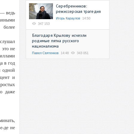
Серебренников:
режиссерская трагедия
 — ведь
Игорь Караулов
14:50
ванными
347 153
 более
Благодаря Крылову исчезли
родимые пятна русского
ыслушал
национализма
 это не
Павел Святенков
14:48
343 051
виллами
а в год
и одной
оцент и
простых
но даже
минать,
е-де не