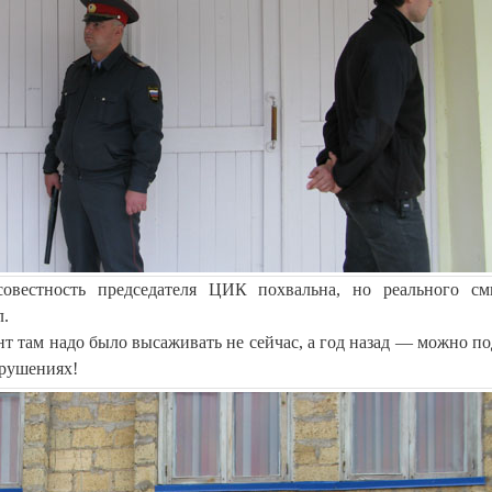
осовестность председателя ЦИК похвальна, но реального с
л.
т там надо было высаживать не сейчас, а год назад — можно по
арушениях!