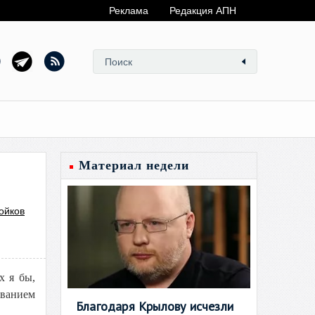
Реклама
Редакция АПН
Материал недели
ойков
х я бы,
ованием
Благодаря Крылову исчезли