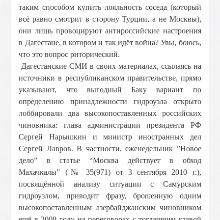
таким способом купить лояльность соседа (который
всё равно смотрит в сторону Турции, а не Москвы),
они лишь провоцируют антироссийские настроения
в Дагестане, в котором и так идёт война? Увы, боюсь,
что это вопрос риторический.
Дагестанские СМИ в своих материалах, ссылаясь на
источники в республиканском правительстве, прямо
указывают, что выгодный Баку вариант по
определению принадлежности гидроузла открыто
лоббировали два высокопоставленных российских
чиновника: глава администрации президента РФ
Сергей Нарышкин и министр иностранных дел
Сергей Лавров. В частности, еженедельник ”Новое
дело” в статье “Москва действует в обход
Махачкалы” (№ 35(971) от 3 сентября 2010 г.),
посвящённой анализу ситуации с Самурским
гидроузлом, приводит фразу, брошенную одним
высокопоставленным азербайджанским чиновником
ещё в 2009 году на переговорах с тогдашним главой