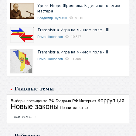
Уроки Игоря Фроянова. К девяностолетию
мастера
Владимир Шульгин
9 115
Transnistria. Игра на минном поле - III
Роман Коноплев
10 347
Transnistria. Игра на минном поле - II
Роман Коноплев
11 308
Главные темы
Коррупция
Выборы президента РФ
Госдума РФ
Интернет
Новые законы
Правительство
все темы →
Рейтинги