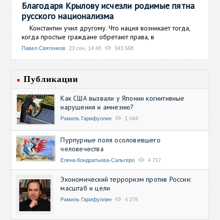
Благодаря Крылову исчезли родимые пятна
русского национализма
Константин учил другому. Что нация возникает тогда,
когда простые граждане обретают права, в
Павел Святенков
23 сен, 14:48
343 568
Публикации
Как США вызвали у Японии когнитивные
нарушения и амнезию?
Рамиль Гарифуллин
1 044
Пурпурные поля осоловевшего
человечества
Елена Кондратьева-Сальгеро
4 717
Экономический терроризм против России:
масштаб и цели
Рамиль Гарифуллин
4 276