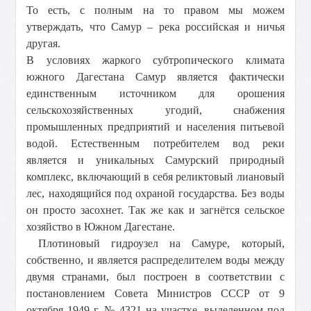
То есть, с полным на то правом мы можем
утверждать, что Самур – река российская и ничья
другая.
В условиях жаркого субтропического климата
южного Дагестана Самур является фактически
единственным источником для орошения
сельскохозяйственных угодий, снабжения
промышленных предприятий и населения питьевой
водой. Естественным потребителем вод реки
является и уникальных Самурский природный
комплекс, включающий в себя реликтовый лиановый
лес, находящийся под охраной государства. Без воды
он просто засохнет. Так же как и загнётся сельское
хозяйство в Южном Дагестане.
Плотиновый гидроузел на Самуре, который,
собственно, и является распределителем воды между
двумя странами, был построен в соответствии с
постановлением Совета Министров СССР от 9
октября 1949 г. № 4321 на участке, выделенном под