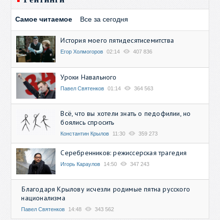
Самое читаемое
Все за сегодня
История моего пятидесятисемитства
Егор Холмогоров
02:14
407 836
Уроки Навального
Павел Святенков
01:14
364 563
Всё, что вы хотели знать о педофилии, но
боялись спросить
Константин Крылов
11:30
359 273
Серебренников: режиссерская трагедия
Игорь Караулов
14:50
347 243
Благодаря Крылову исчезли родимые пятна русского
национализма
Павел Святенков
14:48
343 562