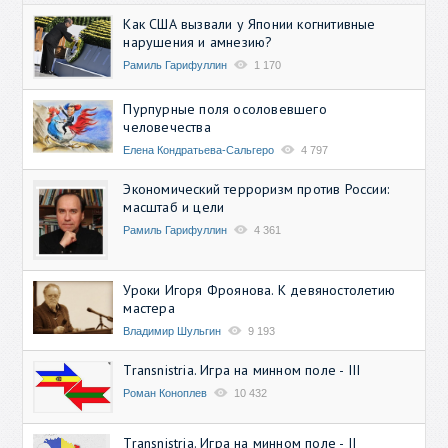
Как США вызвали у Японии когнитивные
нарушения и амнезию?
Рамиль Гарифуллин
1 170
Пурпурные поля осоловевшего
человечества
Елена Кондратьева-Сальгеро
4 797
Экономический терроризм против России:
масштаб и цели
Рамиль Гарифуллин
4 361
Уроки Игоря Фроянова. К девяностолетию
мастера
Владимир Шульгин
9 193
Transnistria. Игра на минном поле - III
Роман Коноплев
10 432
Transnistria. Игра на минном поле - II