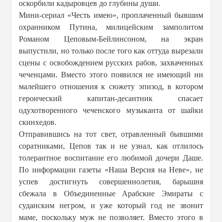
оскорбили кадыровцев до глубины души.
Мини-сериал «Честь имею», проплаченный бывшим
охранником Путина, милицейским замполитом
Романом Цеповым-Бейлинсоном, на экран
выпустили, но только после того как оттуда вырезали
сцены с освобождением русских рабов, захваченных
чеченцами. Вместо этого появился не имеющий ни
малейшего отношения к сюжету эпизод, в котором
героический капитан-десантник спасает
одухотворенного чеченского музыканта от шайки
скинхедов.
Отправившись на тот свет, отравленный бывшими
соратниками, Цепов так и не узнал, как отлилось
толерантное воспитание его любимой дочери Даше.
По информации газеты «Наша Версия на Неве», не
успев достигнуть совершеннолетия, барышня
сбежала в Объединенные Арабские Эмираты с
суданским негром, и уже который год не звонит
маме, поскольку муж не позволяет. Вместо этого в