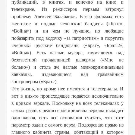
публикаций, в книгах, и конечно на кино и
телеэкране. Из режиссеров первым затронул
проблему Алексей Балабанов. В его фильмах есть
жестокие и подлые чеченские бандиты («Брат»,
«Война») и ни чем не лучшие, но любящие
побазарить под водочку «за патриотизм» и поругать
«черных» русские бандюганы («Брат», «Брат-2»,
«Война»). Есть наглые мусора, глумящиеся над
безответной продавщицей шавермы («Мне не
больно») и столь же наглые мелкокриминальные
кавказцы, издевающиеся над трамвайным
контролером («Брат»).
Это жизнь, но кроме нее имеются и телесериалы. И
вот в них-то происходящее подается исключительно
в кривом зеркале. Поскольку на всех телеканалах у
самых разных режиссеров кривизна зеркала выходит
одинаковая, есть все основания считать, что этот
параметр задан с самого верха. Подозреваю прямо из
главного кабинета страны, обитающий в котором