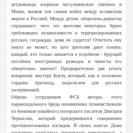
детдомовцы взорвали мусульманские святыни в
Мекке, вызвав тем самым войну между исламским
миром и Россией. Между делом, оборотень-директор
спрашивает: чего это жителям некоторых бурно
требовавших независимости и терроризировавших
русских сограждан, дома не сидится? Ответить ему
никто не может, но зато зрителям дают понять:
каждый, кто только заикается о подобном - будущий
пособник иностранных разведок и чекисты его
обязательно замочат! Предварительно дав уехать
коварному мистеру Коучу, который, как и положено
гордому британцу, недосягаем для русских
унтерменшей.
Образы сотрудников ФСБ авторы этого
параноидального бреда ненавязчиво позаимствовали
из боевиков покойного питерского писателя Дмитрия
Черкасова, который придерживался совершенно
противоположных взглядов. В своих книгах Дима
постоянно разоблачал этническую преступность, а