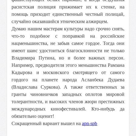
расистская полиция прижимает их к стенке, на
помощь приходит единственный честный полицай,
случайно оказавшийся этническим алжирцем.
Думаю нашим мастерам культуры надо срочно снять,
что-то подобное с поправкой на российские
нацменьшинства, не забыв самое гордое. Тогда они
имеют шанс удостоиться благосклонности не только
Владимира Путина, но и более важных персон.
Например, предводителя этого меньшинства Рамзана
Кадырова и московского смотрящего от самого
гордого на планете народа Асланбека Дудаева
(Владислава Суркова). А также ответственных за
гранты чиновничков западных оплотов мировой
толерантности, и высоких членов жюри престижных
международных кинофестивалей. Кто-нибудь да
обязательно оценит!
Сокращенный вариант вышел на
apn-spb