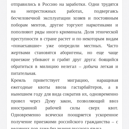
отправились в Россию на заработки. Одни трудятся
на непрестижных работах, подвергаясь
бесчеловечной эксплуатации хозяев и постоянным
поборам ментов, другие торгуют наркотиками и
пополняют ряды иного криминала. Доля этнической
преступности в стране растет и по некоторым видам
«понаехавшие» уже опередили местных. Часто
жертвами становятся аборигены, но еще чаще
приезжие убивают и грабят друг друга: боящийся
обратиться в милицию нелегал – добыча легкая и
питательная.
Кремль приветствует миграцию, наращивая
ежегодные квоты ввоза гастарбайтеров, а в
нынешнем году для вида сократив их, одновременно
провел через Думу закон, позволяющий ввоз
иностранной рабочей силы сверх квот.
Одновременно всячески поощряется ускоренное
получение приезжими российского гражданства – с
недавних пор даже без знания русского языка.