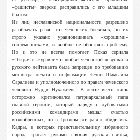
«фашисты» зверски расправились с его младшим
братом.
Из лиц неславянской национальности разрешено
разоблачать разве что чеченских боевиков, но их
строго указано уравновешивать «хорошими»
соплеменниками, и вообще не обострять проблему.
Но и это не всегда помогает. Показ сериала
«Откричат журавли» о любви чеченской девушки и
русского лейтенанта была запрещен по требованию
министра печати и информации Чечни Шамсаила
Саралиева и уполномоченного по правам чеченского
человека Нурди Нухажиева. В ленте всего лишь
осторожно критиковался патриархальный папа
главной героини, который наряду с дубоватыми
российскими командирами мешал счастью
возлюбленных, но в Грозном все равно обиделись.
Кадры, в которых представительницу избранного
народа трогает руками грязная русская свинья,