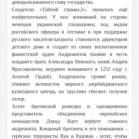
деморализованного главу государства.
Создатели «Тайной стражи-2», оказались ещё
изобретательнее. У них воевавший на стороне
чеченцев украинский спецназовец под видом
российского офицера в отставке и при поддержке
русского писателя-патриота становится директором
детского дома и создает из своих воспитанников
фашистский орден Андреанитов (назван в честь
младшего брата Александра Невского, князя Андрея
Ярославовича, неудачно воевавшего в 1252 году с
Золотой Ордой). Андреаниты громят рынки,
убивают активистов мирного азербайджанского
культурного центра, но трусливо сбегают, получив
отпор.
Агент британской разведки и одновременно
представитель объединения европейских
неонацистов Дэвид Коуч вербует главного
андреанита. Коварный британец и его помощники -
сербские террористы Вук и Радован - хотят, чтобы