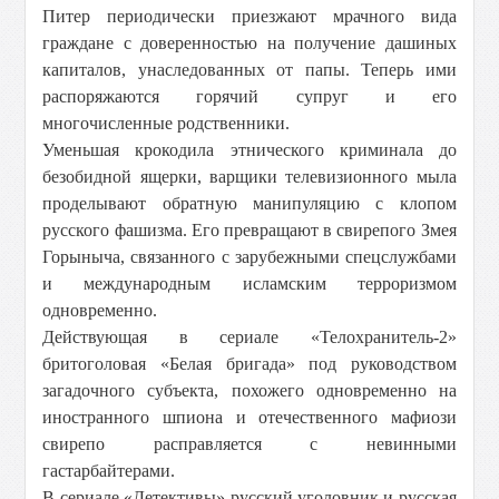
Питер периодически приезжают мрачного вида
граждане с доверенностью на получение дашиных
капиталов, унаследованных от папы. Теперь ими
распоряжаются горячий супруг и его
многочисленные родственники.
Уменьшая крокодила этнического криминала до
безобидной ящерки, варщики телевизионного мыла
проделывают обратную манипуляцию с клопом
русского фашизма. Его превращают в свирепого Змея
Горыныча, связанного с зарубежными спецслужбами
и международным исламским терроризмом
одновременно.
Действующая в сериале «Телохранитель-2»
бритоголовая «Белая бригада» под руководством
загадочного субъекта, похожего одновременно на
иностранного шпиона и отечественного мафиози
свирепо расправляется с невинными
гастарбайтерами.
В сериале «Детективы» русский уголовник и русская