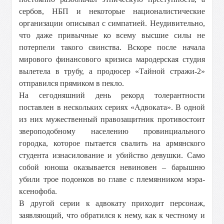
сербов, НБП и некоторые националистические
организации описывал с симпатией. Неудивительно,
что даже привычные ко всему высшие силы не
потерпели такого свинства. Вскоре после начала
мирового финансового кризиса мародерская студия
вылетела в трубу, а продюсер «Тайной стражи-2»
отправился прямиком в пекло.
На сегодняшний день рекорд толерантности
поставлен в нескольких сериях «Адвоката». В одной
из них мужественный правозащитник противостоит
звероподобному населению провинциального
городка, которое пытается свалить на армянского
студента изнасилование и убийство девушки. Само
собой юноша оказывается невиновен – барышню
убили трое подонков во главе с племянником мэра-
ксенофоба.
В другой серии к адвокату приходит персонаж,
заявляющий, что обратился к нему, как к честному и