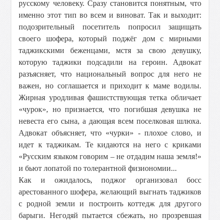
русскому человеку. Сразу становится понятным, что
именно этот тип во всем и виноват. Так и выходит:
подозрительный посетитель попросил защищать
своего шофера, который поджёг дом с мирными
таджикскими беженцами, мстя за свою девушку,
которую таджики подсадили на героин. Адвокат
разъясняет, что национальный вопрос для него не
важен, но соглашается и приходит к маме водилы.
Жирная уродливая фашистствующая тетка обличает
«чурок», но признается, что погибшая девушка не
невеста его сына, а дающая всем поселковая шлюха.
Адвокат объясняет, что «чурки» - плохое слово, и
идет к таджикам. Те кидаются на него с криками
«Русским языком говорим – не отдадим наша земля!»
и бьют лопатой по толерантной физиономии...
Как и ожидалось, поджог организовал босс
арестованного шофера, желающий выгнать таджиков
с родной земли и построить коттедж для другого
барыги. Негодяй пытается сбежать, но прозревшая