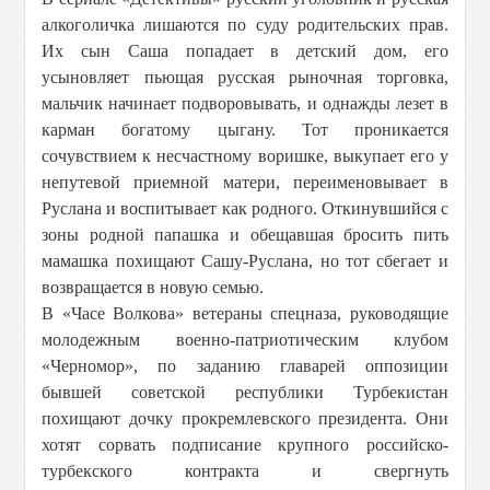
алкоголичка лишаются по суду родительских прав.
Их сын Саша попадает в детский дом, его
усыновляет пьющая русская рыночная торговка,
мальчик начинает подворовывать, и однажды лезет в
карман богатому цыгану. Тот проникается
сочувствием к несчастному воришке, выкупает его у
непутевой приемной матери, переименовывает в
Руслана и воспитывает как родного. Откинувшийся с
зоны родной папашка и обещавшая бросить пить
мамашка похищают Сашу-Руслана, но тот сбегает и
возвращается в новую семью.
В «Часе Волкова» ветераны спецназа, руководящие
молодежным военно-патриотическим клубом
«Черномор», по заданию главарей оппозиции
бывшей советской республики Турбекистан
похищают дочку прокремлевского президента. Они
хотят сорвать подписание крупного российско-
турбекского контракта и свергнуть