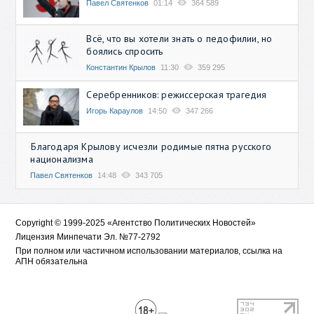
Павел Святенков
01:14
364 589
Всё, что вы хотели знать о педофилии, но
боялись спросить
Константин Крылов
11:30
359 295
Серебренников: режиссерская трагедия
Игорь Караулов
14:50
347 266
Благодаря Крылову исчезли родимые пятна русского
национализма
Павел Святенков
14:48
343 705
Copyright © 1999-2025 «Агентство Политических Новостей»
Лицензия Минпечати Эл. №77-2792
При полном или частичном использовании материалов, ссылка на
АПН обязательна