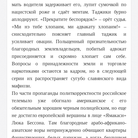
мать водителя задерживает его, лупит сумочкой по
нацистской роже и сдаёт ментам. Таджики бурно
аплодируют. «Прекратите беспорядок!» – орёт судья.
«Ми нэ тибе хлопаим, ми адвакату хлопаим!» –
снисходительно поясняет главный таджик и
усиливает овации. Польщенный признательностью
благородных землевладельцев, побитый адвокат
присоединяется и скромно хлопает сам себе.
Вопросы о принадлежности земли и торговле
наркотиками остаются за кадром, но в следующей
серии их распространяет сугубо славянского вида
мафиози.
По части пропаганды политкорректности российское
телемыло уже обогнало американское с его
обязательным хорошим черным полицейским, но еще
не достигло европейской вершины в лице «Ямакаси»
Люка Бессона. Там благородные арабо-африкано-
азиатские воры непринужденно обчищают квартиры
фашиствующих белых парижан, а когда бездушная