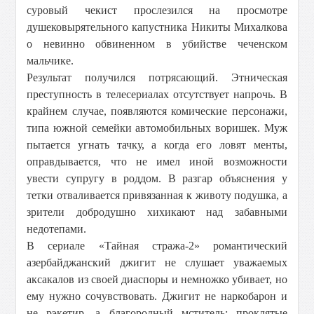
суровый чекист прослезился на просмотре
душековырятельного капустника Никиты Михалкова
о невинно обвиненном в убийстве чеченском
мальчике.
Результат получился потрясающий. Этническая
преступность в телесериалах отсутствует напрочь. В
крайнем случае, появляются комические персонажи,
типа южной семейки автомобильных воришек. Муж
пытается угнать тачку, а когда его ловят менты,
оправдывается, что не имел иной возможности
увести супругу в роддом. В разгар объяснения у
тетки отваливается привязанная к животу подушка, а
зрители добродушно хихикают над забавными
недотепами.
В сериале «Тайная стража-2» романтический
азербайджанский джигит не слушает уважаемых
аксакалов из своей диаспоры и немножко убивает, но
ему нужно сочувствовать. Джигит не наркобарон и
не рэкетир, а благородный мститель: проклятые