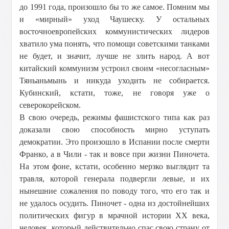
до 1991 года, произошло бы то же самое. Помним мы
и «мирный» уход Чаушеску. У остальных
восточноевропейских коммунистических лидеров
хватило ума понять, что помощи советскими танками
не будет, и значит, лучше не злить народ. А вот
китайский коммунизм устроил своим «несогласным»
Тяньаньмынь и никуда уходить не собирается.
Кубинский, кстати, тоже, не говоря уже о
северокорейском.
В свою очередь, режимы фашистского типа как раз
доказали свою способность мирно уступать
демократии. Это произошло в Испании после смерти
Франко, а в Чили - так и вовсе при жизни Пиночета.
На этом фоне, кстати, особенно мерзко выглядит та
травля, которой генерала подвергли левые, и их
нынешние сожаления по поводу того, что его так и
не удалось осудить. Пиночет - одна из достойнейших
политических фигур в мрачной истории ХХ века,
человек, который действительно спас свою страну от