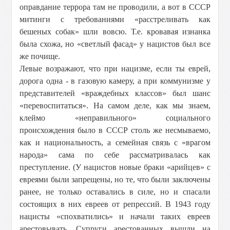
оправдание террора там не проводили, а вот в СССР
митинги с требованиями «расстреливать как
бешеных собак» шли вовсю. Т.е. кровавая изнанка
была схожа, но «светлый фасад» у нацистов был все
же почище.
Левые возражают, что при нацизме, если ты еврей,
дорога одна - в газовую камеру, а при коммунизме у
представителей «враждебных классов» был шанс
«перевоспитаться». На самом деле, как мы знаем,
клеймо «неправильного» социального
происхождения было в СССР столь же несмываемо,
как и национальность, а семейная связь с «врагом
народа» сама по себе рассматривалась как
преступление. (У нацистов новые браки «арийцев» с
евреями были запрещены, но те, что были заключены
ранее, не только оставались в силе, но и спасали
состоящих в них евреев от репрессий. В 1943 году
нацисты «спохватились» и начали таких евреев
арестовывать. Супруги арестованных вышли на