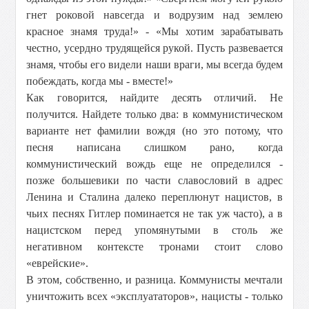
гнет роковой навсегда и водрузим над землею
красное знамя труда!» - «Мы хотим зарабатывать
честно, усердно трудящейся рукой. Пусть развевается
знамя, чтобы его видели наши враги, мы всегда будем
побеждать, когда мы - вместе!»
Как говорится, найдите десять отличий. Не
получится. Найдете только два: в коммунистическом
варианте нет фамилии вождя (но это потому, что
песня написана слишком рано, когда
коммунистический вождь еще не определился -
позже большевики по части славословий в адрес
Ленина и Сталина далеко переплюнут нацистов, в
чьих песнях Гитлер поминается не так уж часто), а в
нацистском перед упомянутыми в столь же
негативном контексте тронами стоит слово
«еврейские».
В этом, собственно, и разница. Коммунисты мечтали
уничтожить всех «эксплуататоров», нацисты - только