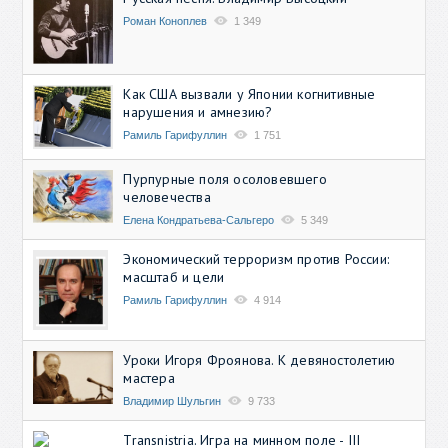
Роман Коноплев
1 349
Как США вызвали у Японии когнитивные
нарушения и амнезию?
Рамиль Гарифуллин
1 751
Пурпурные поля осоловевшего
человечества
Елена Кондратьева-Сальгеро
5 349
Экономический терроризм против России:
масштаб и цели
Рамиль Гарифуллин
4 914
Уроки Игоря Фроянова. К девяностолетию
мастера
Владимир Шульгин
9 733
Transnistria. Игра на минном поле - III