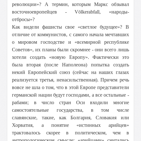
революции»? А термин, которым Маркс обзывал
восточноевропейцев - Völkerabfall, «народы-
отбросы»?
Как видели фашисты свое «светлое будущее»? В
отличие от коммунистов, с самого начала мечтавших
о мировом господстве и «всемирной республике
Советов», их планы были скромнее - они всего лишь
хотели создать «новую Европу». Фактически это
была вторая (после Наполеона) попытка создать
некий Европейский союз (сейчас на наших глазах
реализуется третья, ненасильственная). Причем речь
вовсе не шла о том, что в этой Европе представители
германской нации будут господами, а все остальные -
рабами; в число стран Оси входили многие
самостоятельные государства, в том числе
славянские, такие, как Болгария, Словакия или
Хорватия, а понятие «истинных арийцев»
трактовалось скорее в политическом, чем в
антропологическом смысле: «арийцами» считались