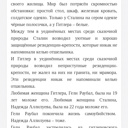
своего жилища. Мир был потрясён скромностью
обстановки: простой стол, шкаф, железная кровать,
солдатское одеяло. Только у Сталина на сером одеяле
чёрные полосочки, а у Гитлера – белые.
Между тем в уединённых местах среди сказочной
природы Сталин возводил уютные и хорошо
защищённые резиденции-крепости, которые никак не
напоминали келью отшельника.
И Гитлер в уединённых местах среди сказочной
природы возводил неприступные резиденции-
крепости, не жалел на них ни гранита, ни мрамора.
Эти резиденции никак не напоминали келью
отшельника.
Любимая женщина Гитлера, Гели Раубал, была на 19
лет моложе его. Любимая женщина Сталина,
Надежда Аллилуева, была на 22 года моложе его.
Гели Раубал покончила жизнь самоубийством.
Надежда Аллилуева – тоже.
Гели Раубал застрелилась из гитлеровского