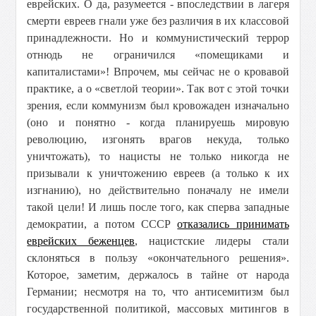
еврейских. О да, разумеется - впоследствии в лагеря
смерти евреев гнали уже без различия в их классовой
принадлежности. Но и коммунистический террор
отнюдь не ограничился «помещиками и
капиталистами»! Впрочем, мы сейчас не о кровавой
практике, а о «светлой теории». Так вот с этой точки
зрения, если коммунизм был кровожаден изначально
(оно и понятно - когда планируешь мировую
революцию, изгонять врагов некуда, только
уничтожать), то нацисты не только никогда не
призывали к уничтожению евреев (а только к их
изгнанию), но действительно поначалу не имели
такой цели! И лишь после того, как сперва западные
демократии, а потом СССР
отказались принимать
еврейских беженцев
, нацистские лидеры стали
склоняться в пользу «окончательного решения».
Которое, заметим, держалось в тайне от народа
Германии; несмотря на то, что антисемитизм был
государственной политикой, массовых митингов в