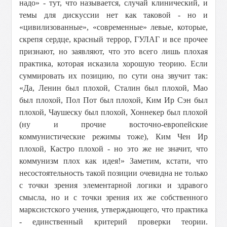
надо» - тут, что называется, случай клинический, и
темы для дискуссии нет как таковой - но и
«цивилизованные», «современные» левые, которые,
скрепя сердце, красный террор, ГУЛАГ и все прочее
признают, но заявляют, что это всего лишь плохая
практика, которая исказила хорошую теорию. Если
суммировать их позицию, по сути она звучит так:
«Да, Ленин был плохой, Сталин был плохой, Мао
был плохой, Пол Пот был плохой, Ким Ир Сэн был
плохой, Чаушеску был плохой, Хоннекер был плохой
(ну и прочие восточно-европейские
коммунистические режимы тоже), Ким Чен Ир
плохой, Кастро плохой - но это же не значит, что
коммунизм плох как идея!» Заметим, кстати, что
несостоятельность такой позиции очевидна не только
с точки зрения элементарной логики и здравого
смысла, но и с точки зрения их же собственного
марксистского учения, утверждающего, что практика
- единственный критерий проверки теории.