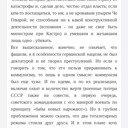
катастрофы и, сделав дело, честно отдал власть; если
кем-то восхищаться, то им, а не кровавым упырем Че
Геварой, не способным ни к какой конструктивной
деятельности (вспомним - он даже не смог быть
министром при Кастро) и умевшим и желавшим
лишь одно - убивать.
Все вышесказанное, конечно, не означает, что
фашизм, и в особенности германский нацизм, не был
диктатурой и не творил преступлений. Но если о
говорить о том, что его нельзя приравнивать к
коммунизму, то лишь в одном смысле: коммунизм
был еще хуже. И по идеям, и по их реализации,
включая охват и количество жертв (военные потери
СССР также на совести, в первую очередь,
советского командования с его манерой воевать по
принципу «бабы новых нарожают»). Но в грубом
приближении можно сказать, что два тоталитарных
режима стоили друг друга. И в этом плане хочу