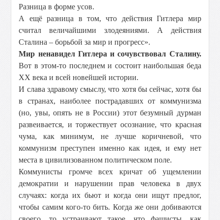
Разница в форме усов.
А ещё разница в том, что действия Гитлера мир
считал величайшими злодеяниями. А действия
Сталина – борьбой за мир и прогресс».
Мир ненавидел Гитлера и сочувствовал Сталину.
Вот в этом-то последнем и состоит наибольшая беда
ХХ века и всей новейшей истории.
И слава здравому смыслу, что хотя бы сейчас, хотя бы
в странах, наиболее пострадавших от коммунизма
(но, увы, опять не в России) этот безумный дурман
развеивается, и торжествует осознание, что красная
чума, как минимум, не лучше коричневой, что
коммунизм преступен именно как идея, и ему нет
места в цивилизованном политическом поле.
Коммунисты громче всех кричат об ущемлении
демократии и нарушении прав человека в двух
случаях: когда их бьют и когда они ищут предлог,
чтобы самим кого-то бить. Когда же они добиваются
своего, то устраивают такое, что фашисты, как