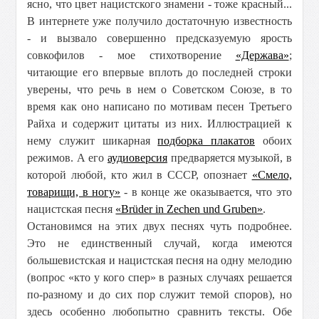
ясно, что цвет нацистского знамени - тоже красный...
В интернете уже получило достаточную известность
- и вызвало совершенно предсказуемую ярость
совкофилов - мое стихотворение
«Держава»
;
читающие его впервые вплоть до последней строки
уверены, что речь в нем о Советском Союзе, в то
время как оно написано по мотивам песен Третьего
Райха и содержит цитаты из них. Иллюстрацией к
нему служит шикарная
подборка плакатов
обоих
режимов. А его
аудиоверсия
предваряется музыкой, в
которой любой, кто жил в СССР, опознает
«Смело,
товарищи, в ногу»
- в конце же оказывается, что это
нацистская песня
«Brüder in Zechen und Gruben»
.
Остановимся на этих двух песнях чуть подробнее.
Это не единственный случай, когда имеются
большевистская и нацистская песня на одну мелодию
(вопрос «кто у кого спер» в разных случаях решается
по-разному и до сих пор служит темой споров), но
здесь особенно любопытно сравнить тексты. Обе