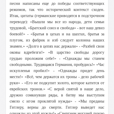
песни написаны еще до победы соответствующих
режимов, так что исторический контекст сходен.
Итак, цитаты (германские приводятся в подстрочном
переводе): «Вышли мы все из народа, дети семьи
трудовой, «Братский союз и свобода» - вот наш девиз
боевой!» - «Братья в цехах и на шахтах, братья за
плугом, из фабрик и изб следует колонна наших
знамен.» «Долго в цепях нас держали» - «Разбей свои
оковы вдребезги!» «В царство свободы дорогу
грудью проложим себе!» - «Однажды мы станем
свободными. Трудящаяся Германия, пробудись!» «Час
искупленья пробил!» - «Однажды придет день
мести!» «Всё, чем держатся их троны - дело рабочей
руки» - «Его не подкупит золото, которое катится от
еврейских тронов.» «С верой святой в наше дело,
дружно сомкнувши ряды, в битву мы выступим
смело с игом проклятой нужды» - «Мы преданы
Гитлеру, верны до смерти. Гитлер выведет нас
однажды из этой нужды!» «Свергнем могучей рукою