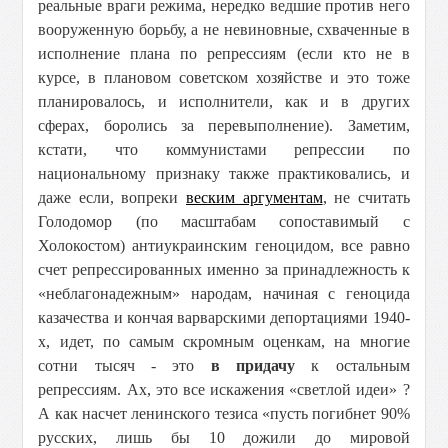
реальные враги режима, нередко ведшие против него
вооруженную борьбу, а не невиновные, схваченные в
исполнение плана по репрессиям (если кто не в
курсе, в плановом советском хозяйстве и это тоже
планировалось, и исполнители, как и в других
сферах, боролись за перевыполнение). Заметим,
кстати, что коммунистами репрессии по
национальному признаку также практиковались, и
даже если, вопреки
веским аргументам
, не считать
Голодомор (по масштабам сопоставимый с
Холокостом) антиукраинским геноцидом, все равно
счет репрессированных именно за принадлежность к
«неблагонадежным» народам, начиная с геноцида
казачества и кончая варварскими депортациями 1940-
х, идет, по самым скромным оценкам, на многие
сотни тысяч - это
в придачу
к остальным
репрессиям. Ах, это все искажения «светлой идеи» ?
А как насчет ленинского тезиса «пусть погибнет 90%
русских, лишь бы 10 дожили до мировой