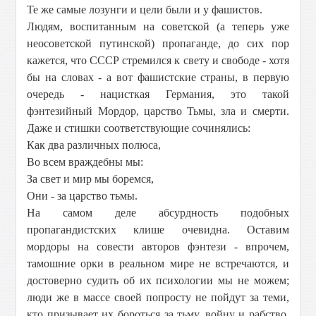
Те же самые лозунги и цели были и у фашистов.
Людям, воспитанным на советской (а теперь уже
неосоветской путинской) пропаганде, до сих пор
кажется, что СССР стремился к свету и свободе - хотя
бы на словах - а вот фашистские страны, в первую
очередь - нацисткая Германия, это такой
фэнтезийный Мордор, царство Тьмы, зла и смерти.
Даже и стишки соответствующие сочинялись:
Как два различных полюса,
Во всем враждебны мы:
За свет и мир мы боремся,
Они - за царство тьмы.
На самом деле абсурдность подобных
пропагандистских клише очевидна. Оставим
мордоры на совести авторов фэнтези - впрочем,
тамошние орки в реальном мире не встречаются, и
достоверно судить об их психологии мы не можем;
люди же в массе своей попросту не пойдут за теми,
кто призывает их бороться за тьму, войну и рабство.