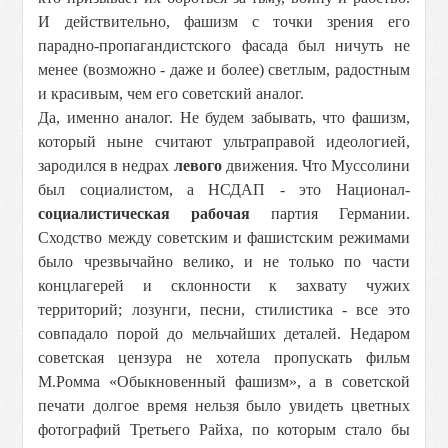
И действительно, фашизм с точки зрения его
парадно-пропагандистского фасада был ничуть не
менее (возможно - даже и более) светлым, радостным
и красивым, чем его советский аналог.
Да, именно аналог. Не будем забывать, что фашизм,
который ныне считают ультраправой идеологией,
зародился в недрах
левого
движения. Что Муссолини
был социалистом, а НСДАП - это Национал-
социалистическая рабочая
партия Германии.
Сходство между советским и фашистским режимами
было чрезвычайно велико, и не только по части
концлагерей и склонности к захвату чужих
территорий; лозунги, песни, стилистика - все это
совпадало порой до мельчайших деталей. Недаром
советская цензура не хотела пропускать фильм
М.Ромма «Обыкновенный фашизм», а в советской
печати долгое время нельзя было увидеть цветных
фотографий Третьего Райха, по которым стало бы