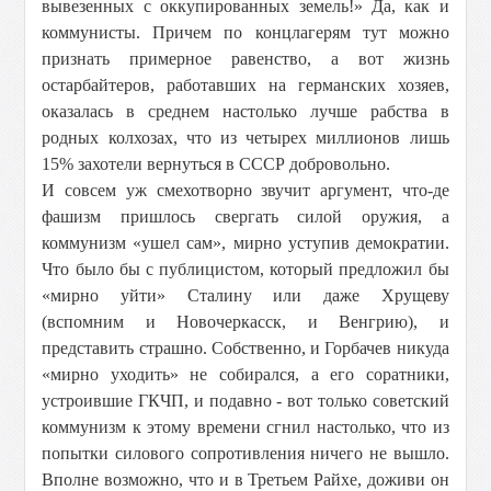
вывезенных с оккупированных земель!» Да, как и
коммунисты. Причем по концлагерям тут можно
признать примерное равенство, а вот жизнь
остарбайтеров, работавших на германских хозяев,
оказалась в среднем настолько лучше рабства в
родных колхозах, что из четырех миллионов лишь
15% захотели вернуться в СССР добровольно.
И совсем уж смехотворно звучит аргумент, что-де
фашизм пришлось свергать силой оружия, а
коммунизм «ушел сам», мирно уступив демократии.
Что было бы с публицистом, который предложил бы
«мирно уйти» Сталину или даже Хрущеву
(вспомним и Новочеркасск, и Венгрию), и
представить страшно. Собственно, и Горбачев никуда
«мирно уходить» не собирался, а его соратники,
устроившие ГКЧП, и подавно - вот только советский
коммунизм к этому времени сгнил настолько, что из
попытки силового сопротивления ничего не вышло.
Вполне возможно, что и в Третьем Райхе, доживи он