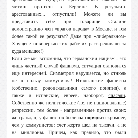
митинг протеста в Берлине. В результате
арестованных... отпустили! Можете ли вы
представить себе при товарище Сталине
демонстрацию жен «врагов народа» в Москве, и тем
более такой ее результат? Даже при «либеральном»
Хрущеве новочеркасских рабочих расстреливали за
куда меньшее!)
Если же мы вспомним, что германский нацизм - это
лишь частный случай фашизма, ситуация становится
еще интересней. Симметрия нарушается, но отнюдь
не в пользу коммунизма! Итальянские фашисты
(собственно, родоначальники самого понятия), а
также и испанские, евреев, наоборот,
спасали
.
Собственно же политические (т.е. не национальные)
репрессии, тем более - направленные против своих
же граждан, у фашистов были
на порядки
скромнее,
чем у коммунистов: счет жертв шел на тысячи, а не
на миллионы. Причем, как правило, это были