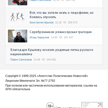
Павел Святенков
01:14
364 762
Всё, что вы хотели знать о педофилии, но
боялись спросить
Константин Крылов
11:30
359 473
Серебренников: режиссерская трагедия
Игорь Караулов
14:50
347 447
Благодаря Крылову исчезли родимые пятна русского
национализма
Павел Святенков
14:48
344 682
Copyright © 1999-2025 «Агентство Политических Новостей»
Лицензия Минпечати Эл. №77-2792
При полном или частичном использовании материалов, ссылка на
АПН обязательна