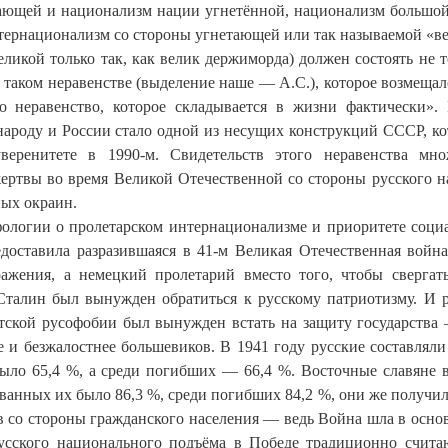
ающей и национализм нации угнетённой, национализм большо
тернационализм со стороны угнетающей или так называемой «в
ликой только так, как велик держиморда) должен состоять не т
 таком неравенстве (выделение наше — А.С.), которое возмещал
о неравенство, которое складывается в жизни фактически»
народу и России стало одной из несущих конструкций СССР, ко
еренитете в 1990-м. Свидетельств этого неравенства мно
ертвы во время Великой Отечественной со стороны русского н
ных окраин.
ологии о пролетарском интернационализме и приоритете соци
доставила разразившаяся в 41-м Великая Отечественная война
ражения, а немецкий пролетарий вместо того, чтобы свергат
 Сталин был вынужден обратиться к русскому патриотизму. И 
стской русофобии был вынужден встать на защиту государства 
 и безжалостнее большевиков. В 1941 году русские составляли
ыло 65,4 %, а среди погибших — 66,4 %. Восточные славяне 
ванных их было 86,3 %, среди погибших 84,2 %, они же получил
в со стороны гражданского населения — ведь Война шла в осно
усского национального подъёма в Победе традиционно счита