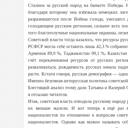
Сталина за русский народ на банкете Победы. 
благодаря которому она избежала немецких лаг
разразившегося после Войны голода, унесшего 
голодающим русским регионам, сильнее всех по
того благополучные национальные окраины, неза
Советской власти тогда казалось, что ресурсы ру
РСФСР могла себе оставить лишь 42,3 % собранног
Армения 89,9 %, Таджикистан 99,1 %, Казахста
счёт перекачивания ресурсов от русских реги
разваливаться, рождаемость русских начала пад
расти. Кстати говоря, русская демография — одна
Именно безумная антирусская политика советско
Блестящий анализ этому дали Татьяна и Валерий 
я отсылаю читателя.
Итак, советская власть отводила русскому народу
их меньше жалели. И вот теперь я ещё раз в
националистов по отношению к вопросам совет
националистов. Однако как можно называть себ