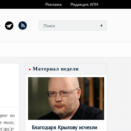
Реклама
Редакция АПН
Материал недели
орое по
е того,
Благодаря Крылову исчезли
РСФСР,