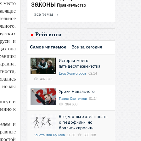
законы
х место
Правительство
тавящие
все темы →
тельное
льного.
русских
Рейтинги
аруси и
Самое читаемое
Все за сегодня
цах она
границы
История моего
краина,
пятидесятисемитства
тности,
Егор Холмогоров
02:14
овались
407 873
, но мы
Уроки Навального
Павел Святенков
01:14
могут и
364 603
венно к
Всё, что вы хотели знать
о педофилии, но
телем и
боялись спросить
 равные
Константин Крылов
11:30
359 308
простой