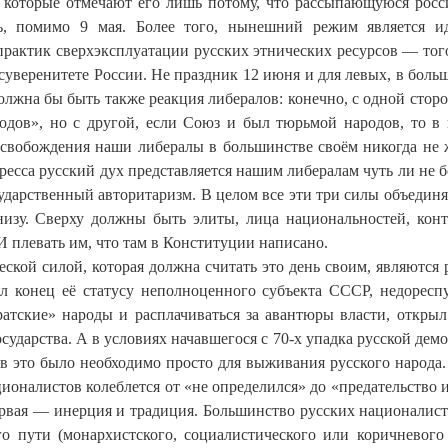
, которые отмечают его лишь потому, что рассыпающуюся рос
дь, помимо 9 мая. Более того, нынешний режим является 
практик сверхэксплуатации русских этнических ресурсов — того
уверенитете России. Не праздник 12 июня и для левых, в боль
жна бы быть также реакция либералов: конечно, с одной сторо
одов», но с другой, если Союз и был тюрьмой народов, то в
 освобождения наши либералы в большинстве своём никогда не 
ресса русский дух представляется нашим либералам чуть ли не 
ударственный авторитаризм. В целом все эти три силы объединя
низу. Сверху должны быть элиты, лица национальностей, кон
И плевать им, что там в Конституции написано.
ской силой, которая должна считать это день своим, являются 
л конец её статусу неполноценного субъекта СССР, недоресп
ратские» народы и расплачиваться за авантюры власти, открыл
ударства. А в условиях начавшегося с 70-х упадка русской дем
в это было необходимо просто для выживания русского народа.
оналистов колеблется от «не определился» до «предательство и
рвая — инерция и традиция. Большинство русских националист
 пути (монархистского, социалистического или коричневого 