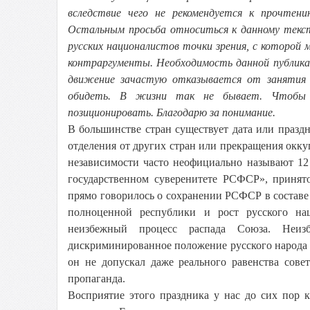
вследствие чего не рекомендуется к прочте
Остальным просьба относиться к данному текст
русских националистов точки зрения, с которой
контраргументы. Необходимость данной публикац
движение зачастую отказывается от занятия 
обидеть. В жизни так не бывает. Чтобы 
позиционировать. Благодарю за понимание.
В большинстве стран существует дата или празд
отделения от других стран или прекращения окку
независимости часто неофициально называют 12
государственном суверенитете РСФСР», принят
прямо говорилось о сохранении РСФСР в составе
полноценной республики и рост русского нац
неизбежный процесс распада Союза. Неи
дискриминированное положение русского народа 
он не допускал даже реального равенства совет
пропаганда.
Восприятие этого праздника у нас до сих пор к