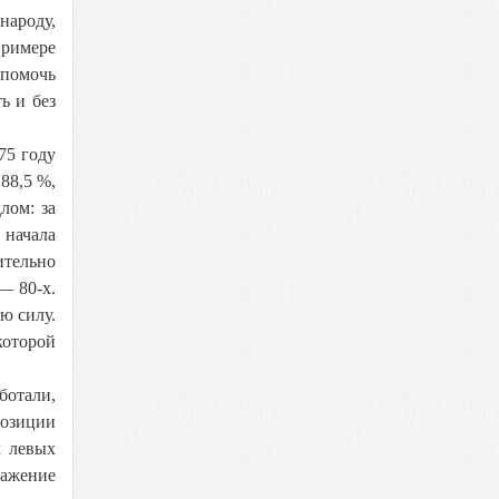
народу,
примере
 помочь
ь и без
75 году
88,5 %,
лом: за
 начала
ительно
— 80-х.
ю силу.
которой
ботали,
позиции
х левых
ражение