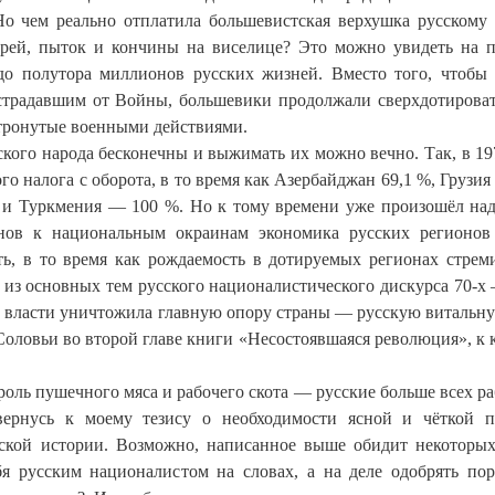
Но чем реально отплатила большевистская верхушка русскому 
ерей, пыток и кончины на виселице? Это можно увидеть на 
до полутора миллионов русских жизней. Вместо того, чтобы
страдавшим от Войны, большевики продолжали сверхдотироват
тронутые военными действиями.
сского народа бесконечны и выжимать их можно вечно. Так, в 19
о налога с оборота, в то время как Азербайджан 69,1 %, Грузия 
н и Туркмения — 100 %. Но к тому времени уже произошёл над
онов к национальным окраинам экономика русских регионов
ать, в то время как рождаемость в дотируемых регионах стрем
 из основных тем русского националистического дискурса 70-х 
й власти уничтожила главную опору страны — русскую витальну
Соловьи во второй главе книги «Несостоявшаяся революция», к 
 роль пушечного мяса и рабочего скота — русские больше всех ра
ернусь к моему тезису о необходимости ясной и чёткой 
ской истории. Возможно, написанное выше обидит некоторы
я русским националистом на словах, а на деле одобрять по