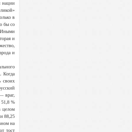
й нации
еликой»
олько в
о бы со
. Иными
торая и
жество,
арода и
ального
. Когда
ь своих
русский
— враг,
 51,8 %
в целом
и 88,25
вном на
ют тост