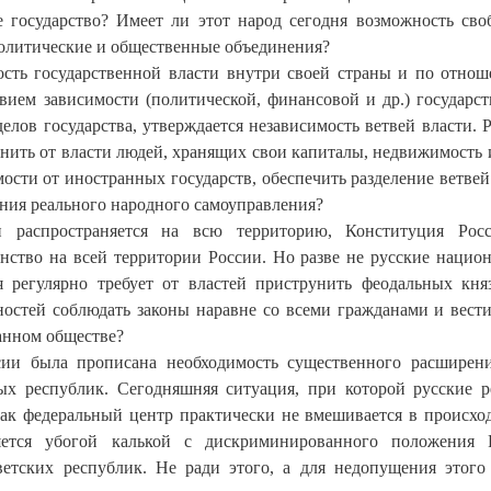
ое государство? Имеет ли этот народ сегодня возможность св
политические и общественные объединения?
мость государственной власти внутри своей страны и по отно
твием зависимости (политической, финансовой и др.) государс
елов государства, утверждается независимость ветвей власти. Р
анить от власти людей, хранящих свои капиталы, недвижимость 
ости от иностранных государств, обеспечить разделение ветвей
ния реального народного самоуправления?
и распространяется на всю территорию, Конституция Рос
нство на всей территории России. Но разве не русские нацио
я регулярно требует от властей приструнить феодальных кня
ностей соблюдать законы наравне со всеми гражданами и вести
анном обществе?
ссии была прописана необходимость существенного расширен
мных республик. Сегодняшняя ситуация, при которой русские 
как федеральный центр практически не вмешивается в происхо
ляется убогой калькой с дискриминированного положения
етских республик. Не ради этого, а для недопущения этого