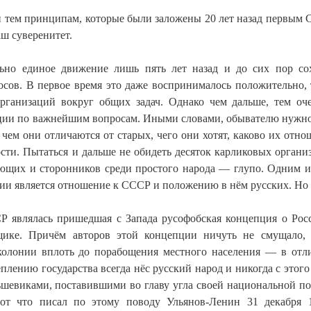
ой тем принципам, которые были заложены 20 лет назад первым 
ш суверенитет.
ьно единое движение лишь пять лет назад и до сих пор со
осов. В первое время это даже воспринималось положительно, 
рганизаций вокруг общих задач. Однако чем дальше, тем оч
иции по важнейшим вопросам. Иными словами, обывателю нужно
чем они отличаются от старых, чего они хотят, каково их отно
сти. Пытаться и дальше не обидеть десяток карликовых органи
ующих и сторонников среди простого народа — глупо. Одним и
и является отношение к СССР и положению в нём русских. Но 
 являлась пришедшая с Запада русофобская концепция о Рос
щике. Причём авторов этой концепции ничуть не смущало,
колонии вплоть до порабощения местного населения — в отл
плению государства всегда нёс русский народ и никогда с этого
ьшевиками, поставившими во главу угла своей национальной п
от что писал по этому поводу Ульянов-Ленин 31 декабря 1