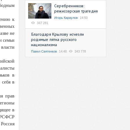
ободным
Серебренников:
режиссерская трагедия
Игорь Караулов
14:50
шению к
347 281
твенных
азве не
Благодаря Крылову исчезли
родимые пятна русского
и семьи
национализма
 власти
Павел Святенков
14:48
343 778
сийской
налисты
зьков в
 себя в
ия прав
регионы
дящее в
 РСФСР
 Россия