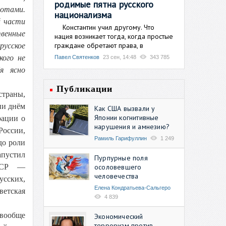
родимые пятна русского
отами.
национализма
й части
Константин учил другому. Что
твенные
нация возникает тогда, когда простые
граждане обретают права, в
русское
кого не
Павел Святенков
23 сен, 14:48
343 785
я ясно
Публикации
страны,
ии днём
Как США вызвали у
Японии когнитивные
рации о
нарушения и амнезию?
России,
Рамиль Гарифуллин
1 249
до роли
апустил
Пурпурные поля
осоловевшего
СССР —
человечества
усских,
Елена Кондратьева-Сальгеро
ветская
4 839
 вообще
Экономический
терроризм против