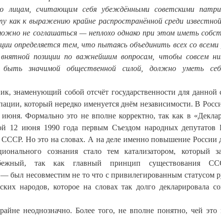
нию лицам, считающим себя убеждёнными советскими патри
у как к выражению крайне распространённой среди известно
 можно не соглашаться — неплохо однако при этом иметь собс
ии определяется тем, что пытаясь объединить всех со всеми 
внятной позиции по важнейшим вопросам, чтобы совсем ни
быть значимой общественной силой, должно уметь себ
ник, знаменующий собой отсчёт государственности для данной 
пации, который нередко именуется днём независимости. В Росс
 июня. Формально это не вполне корректно, так как в «Декла
ой 12 июня 1990 года первым Съездом народных депутатов 
 СССР. Но это на словах. А на деле именно повышение России 
ионального сознания стало тем катализатором, который з
збежный, так как главный принцип существования 
— был несовместим не то что с привилегированным статусом р
ских народов, которое на словах так долго декларировала со
райне неоднозначно. Более того, не вполне понятно, чей это