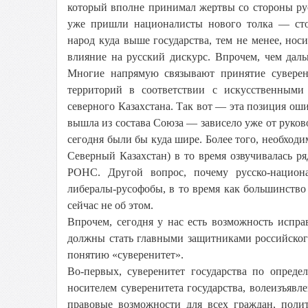
который вполне принимал жертвы со стороны русс
уже пришли националисты нового толка — стор
народ куда выше государства, тем не менее, нос
влияние на русский дискурс. Впрочем, чем даль
Многие напрямую связывают принятие суверен
территорий в соответствии с искусственными
северного Казахстана. Так вот — эта позиция оши
вышла из состава Союза — зависело уже от руково
сегодня были бы куда шире. Более того, необходи
Северный Казахстан) в то время озвучивалась р
РОНС. Другой вопрос, почему русско-национа
либералы-русофобы, в то время как большинство
сейчас не об этом.
Впрочем, сегодня у нас есть возможность испра
должны стать главными защитниками российского
понятию «суверенитет».
Во-первых, суверенитет государства по опреде
носителем суверенитета государства, волеизъявл
правовые возможности для всех граждан, поли