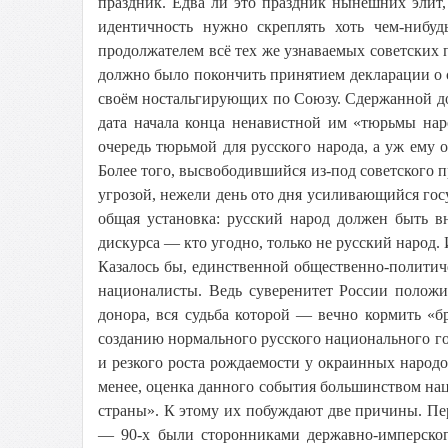
праздник. Едва ли это праздник нынешних элит
идентичность нужно скреплять хоть чем-нибу
продолжателем всё тех же узнаваемых советских 
должно было покончить принятием декларации о с
своём ностальгирующих по Союзу. Сдержанной дол
дата начала конца ненавистной им «тюрьмы нар
очередь тюрьмой для русского народа, а уж ему
Более того, высвободившийся из-под советского п
угрозой, нежели день ото дня усиливающийся гос
общая установка: русский народ должен быть в
дискурса — кто угодно, только не русский народ. 
Казалось бы, единственной общественно-политиче
националисты. Ведь суверенитет России положи
донора, вся судьба которой — вечно кормить «б
созданию нормального русского национального гос
и резкого роста рождаемости у окраинных народо
менее, оценка данного события большинством наци
страны». К этому их побуждают две причины. Пе
— 90-х были сторонниками державно-имперского