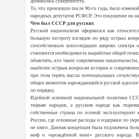
добивалась суверенитета.
То, что произошло после 90-го года, было измен
народных депутатов РСФСР. Это покушение на на
Чем был СССР для русских
Русский национализм оформился как относител
большую пестроту взглядов по ряду острых вопр
способствовало консолидации широко спектра о
становится необходимость выработки общей поз
объяснять, кто такие современные националисты, 
наиболее острым вопросам истории и современно
при этом терять массы потенциальных сочувств
общих моментов нарождающейся русской идеологи
по порядку.
Идейной основной национальной политики СССР
тюрьме народов, а русском народе как тюрем
собственные страны по полной эксплуатируют 
России, где основные расходы и издержки по укре
не имел. Данная концепция была подхвачена бол
миф о «врождённой вине» русского народа. В