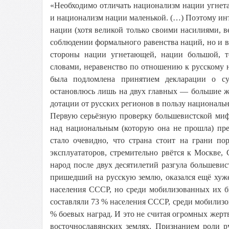
«Необходимо отличать национализм нации угнет
и национализм нации маленькой. (…) Поэтому ин
нации (хотя великой только своими насилиями, ве
соблюдении формального равенства наций, но и в
стороны нации угнетающей, нации большой, т
словами, неравенство по отношению к русскому 
была подломлена принятием декларации о сув
остановлюсь лишь на двух главных — большие ж
дотации от русских регионов в пользу националь
Первую серьёзную проверку большевистской миф
над национальным (которую она не прошла) пре
стало очевидно, что страна стоит на грани по
эксплуататоров, стремительно рвётся к Москве,
народ после двух десятилетий разгула большеви
пришедший на русскую землю, оказался ещё хуже
населения СССР, но среди мобилизованных их б
составляли 73 % населения СССР, среди мобилизо
% боевых наград. И это не считая огромных жерт
восточнославянских землях. Признанием роли р