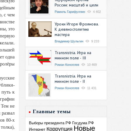
сийскую
России: масштаб и цели
идейным
Рамиль Гарифуллин
4 402
, с чем
шинстве
Уроки Игоря Фроянова.
ны, это
К девяностолетию
мастера
 первую
Владимир Шульгин
9 233
желали.
большей
Transnistria. Игра на
ет одна
минном поле - III
тролёры
Роман Коноплев
10 469
Transnistria. Игра на
русские
минном поле - II
ублики-
Роман Коноплев
11 431
 путь к
ографии
 Тем не
Главные темы
 развал
ов 80-х
Выборы президента РФ
Госдума РФ
Новые
толка),
Коррупция
Интернет