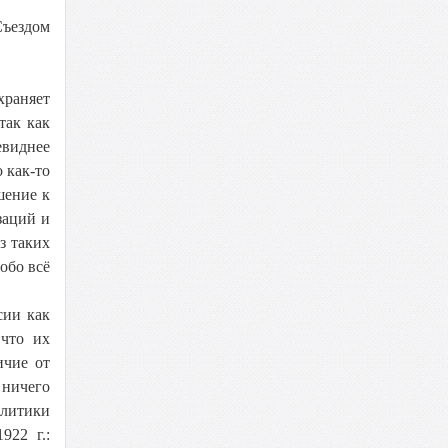
Съездом
храняет
так как
евиднее
 как-то
шение к
заций и
з таких
обо всё
сии как
 что их
ичие от
 ничего
олитики
922 г.: