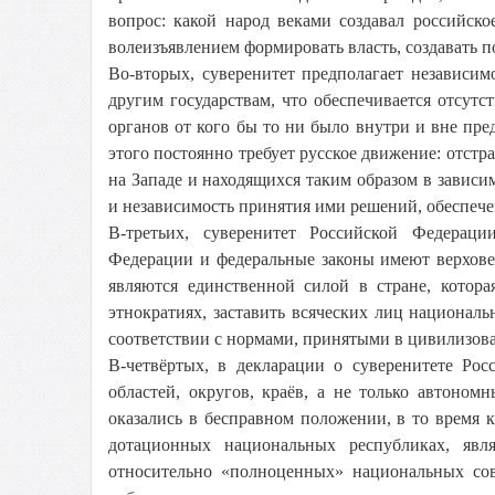
вопрос: какой народ веками создавал российск
волеизъявлением формировать власть, создавать 
Во-вторых, суверенитет предполагает независи
другим государствам, что обеспечивается отсутс
органов от кого бы то ни было внутри и вне пред
этого постоянно требует русское движение: отстр
на Западе и находящихся таким образом в зависим
и независимость принятия ими решений, обеспече
В-третьих, суверенитет Российской Федераци
Федерации и федеральные законы имеют верхове
являются единственной силой в стране, котора
этнократиях, заставить всяческих лиц националь
соответствии с нормами, принятыми в цивилизов
В-четвёртых, в декларации о суверенитете Ро
областей, округов, краёв, а не только автоно
оказались в бесправном положении, в то время 
дотационных национальных республиках, яв
относительно «полноценных» национальных сов