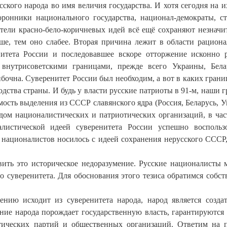
кого народа во имя величия государства. И хотя сегодня на и
онники национального государства, национал-демократы, с
ители красно-бело-коричневых идей всё ещё сохраняют незначи
ше, тем оно слабее. Вторая причина лежит в области рациона
итета России и последовавшее вскоре отторжение исконно 
 внутрисоветскими границами, прежде всего Украины, Бел
бочна. Суверенитет России был необходим, а вот в каких грани
дства страны. И будь у власти русские патриоты в 91-м, наши 
мость выделения из СССР славянского ядра (Россия, Беларусь, У
ядом националистических и патриотических организаций, в час
листической идеей суверенитета России успешно воспольз
 националистов носилось с идеей сохранения нерусского СССР
вить это историческое недоразумение. Русские националисты 
 суверенитета. Для обоснования этого тезиса обратимся собст
лению исходит из суверенитета народа, народ является созда
ение народа порождает государственную власть, гарантируются
тических партий и общественных организаций. Ответим на 