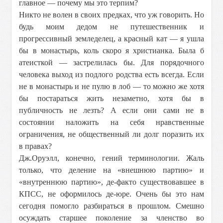
главное — почему мы это терпим?
Никто не волен в своих предках, что уж говорить. Но
будь моим дедом не путешественник и
прогрессивный земледелец, а красный кат — я ушла
бы в монастырь, коль скоро я христианка. Была б
атеисткой — застрелилась бы. Для порядочного
человека выход из подлого родства есть всегда. Если
не в монастырь и не пулю в лоб — то можно же хотя
бы постараться жить незаметно, хотя бы в
публичность не лезть? А если они сами не в
состоянии наложить на себя нравственные
ограничения, не общественный ли долг поразить их
в правах?
Дж.Оруэлл, конечно, гений терминологии. Жаль
только, что деление на «внешнюю партию» и
«внутреннюю партию», де-факто существовавшее в
КПСС, не оформилось де-юре. Очень бы это нам
сегодня помогло разбираться в прошлом. Смешно
осуждать старшее поколение за членство во