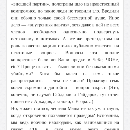
«внешней партии», полстраны шло на нравственный
компромисс, но такие люди не творили зло. Вредили
они обычно только своей бессмертной душе. Иное
дело — «внутренняя партия», хотя даже в ней не всех
членов необходимо однозначно подвергнуть
остракизму в потомках. А все же претендентам на
роль «совести нации» стоило публично ответить на
некоторые вопросы. Вопросы эти вполне
конкретные: были ли Ваши предки в ЧеКе, ЧОНе,
etc.? Проще сказать — были ли они безнаказанными
убийцами? Хотя бы колен на семь такое
распространить — чем не число? Проживут семь
колен скромно и достойно — вопрос закрыт. (Это,
конечно, не случай Гайдаров и Гайдарок, тут отчет
пошел не с Аркадия, а заново, с Егора…)
Но, может статься, честная Маша не так уж и глупа,
когда откровенно похваляется прадедом? Вспомним,
мы ведь воочию наблюдали, как загибавшийся на
глазах СПС в свое время резко сменил