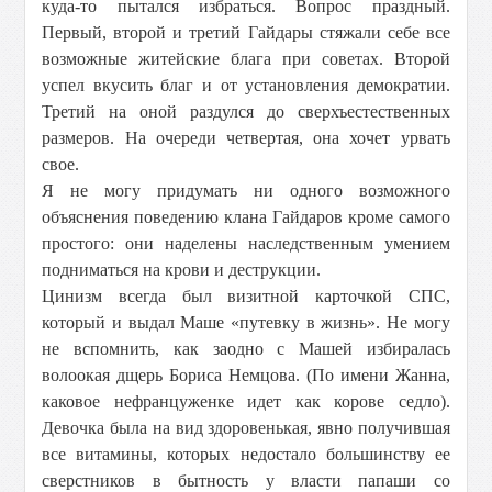
куда-то пытался избраться. Вопрос праздный.
Первый, второй и третий Гайдары стяжали себе все
возможные житейские блага при советах. Второй
успел вкусить благ и от установления демократии.
Третий на оной раздулся до сверхъестественных
размеров. На очереди четвертая, она хочет урвать
свое.
Я не могу придумать ни одного возможного
объяснения поведению клана Гайдаров кроме самого
простого: они наделены наследственным умением
подниматься на крови и деструкции.
Цинизм всегда был визитной карточкой СПС,
который и выдал Маше «путевку в жизнь». Не могу
не вспомнить, как заодно с Машей избиралась
волоокая дщерь Бориса Немцова. (По имени Жанна,
каковое нефранцуженке идет как корове седло).
Девочка была на вид здоровенькая, явно получившая
все витамины, которых недостало большинству ее
сверстников в бытность у власти папаши со