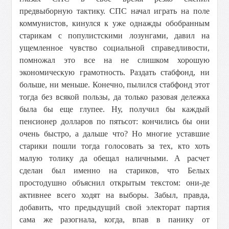
предвыборную тактику. СПС начал играть на поле
коммунистов, кинулся к уже однажды обобранным
старикам с популистскими лозунгами, давил на
ущемленное чувство социальной справедливости,
помножал это все на не слишком хорошую
экономическую грамотность. Раздать стабфонд, ни
больше, ни меньше. Конечно, пылился стабфонд этот
тогда без всякой пользы, да только разовая дележка
была бы еще глупее. Ну, получил бы каждый
пенсионер долларов по пятьсот: кончились бы они
очень быстро, а дальше что? Но многие уставшие
старики пошли тогда голосовать за тех, кто хоть
малую толику да обещал наличными. А расчет
сделан был именно на стариков, что Белых
простодушно объяснил открытым текстом: они-де
активнее всего ходят на выборы. Забыл, правда,
добавить, что предыдущий свой электорат партия
сама же разогнала, когда, впав в панику от