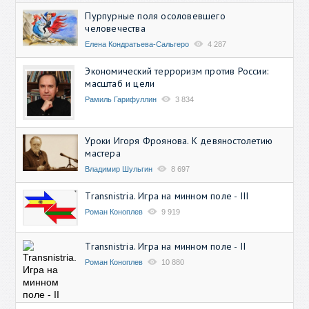
Пурпурные поля осоловевшего
человечества
Елена Кондратьева-Сальгеро
4 287
Экономический терроризм против России:
масштаб и цели
Рамиль Гарифуллин
3 834
Уроки Игоря Фроянова. К девяностолетию
мастера
Владимир Шульгин
8 697
Transnistria. Игра на минном поле - III
Роман Коноплев
9 919
Transnistria. Игра на минном поле - II
Роман Коноплев
10 880