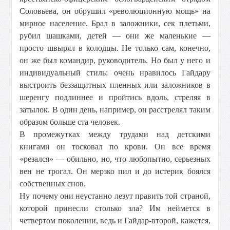
Соловьева, он обрушил «революционную мощь» на
мирное население. Брал в заложники, сек плетьми,
рубил шашками, детей — они же маленькие —
просто швырял в колодцы. Не только сам, конечно,
он же был командир, руководитель. Но был у него и
индивидуальный стиль: очень нравилось Гайдару
выстроить беззащитных пленных или заложников в
шеренгу подлиннее и пройтись вдоль, стреляя в
затылок. В один день, например, он расстрелял таким
образом больше ста человек.
В промежутках между трудами над детскими
книгами он тосковал по крови. Он все время
«резался» — обильно, но, что любопытно, серьезных
вен не трогал. Он мерзко пил и до истерик боялся
собственных снов.
Ну почему они неустанно лезут править той страной,
которой принесли столько зла? Им неймется в
четвертом поколении, ведь и Гайдар-второй, кажется,