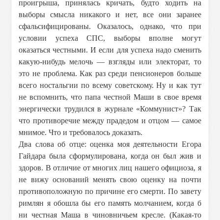
проигрыша, принялась кричать, будто ходить на
выборы смысла никакого и нет, все они заранее
сфальсифицированы. Оказалось, однако, что при
условии успеха СПС, выборы вполне могут
оказаться честными. И если для успеха надо сменить
какую-нибудь мелочь — взгляды или электорат, то
это не проблема. Как раз среди пенсионеров больше
всего ностальгии по всему советскому. Ну и как тут
не вспомнить, что папа честной Маши в свое время
энергически трудился в журнале «Коммунист»? Так
что противоречие между прадедом и отцом — самое
мнимое. Что и требовалось доказать.
Два слова об отце: оценка моя деятельности Егора
Гайдара была сформулирована, когда он был жив и
здоров. В отличие от многих лиц нашего официоза, я
не вижу оснований менять свою оценку на почти
противоположную по причине его смерти. По завету
римлян я обошла бы его память молчанием, когда б
ни честная Маша в чиновничьем кресле. (Какая-то