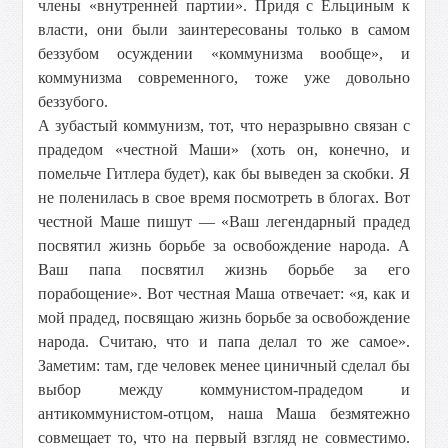
члены «внутренней партии». Придя с Ельциным к
власти, они были заинтересованы только в самом
беззубом осуждении «коммунизма вообще», и
коммунизма современного, тоже уже довольно
беззубого.
А зубастый коммунизм, тот, что неразрывно связан с
прадедом «честной Маши» (хоть он, конечно, и
помельче Гитлера будет), как бы выведен за скобки. Я
не поленилась в свое время посмотреть в блогах. Вот
честной Маше пишут — «Ваш легендарный прадед
посвятил жизнь борьбе за освобождение народа. А
Ваш папа посвятил жизнь борьбе за его
порабощение». Вот честная Маша отвечает: «я, как и
мой прадед, посвящаю жизнь борьбе за освобождение
народа. Считаю, что и папа делал то же самое».
Заметим: там, где человек менее циничный сделал бы
выбор между коммунистом-прадедом и
антикоммунистом-отцом, наша Маша безмятежно
совмещает то, что на первый взгляд не совместимо.