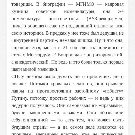
товарищи. В биографии — МГИМО — кадровая
кузница советской номенклатуры, она же
номенклатура постсоветская. (ВУЗ-рекордсмен,
ничего хорошего еще не подаривший стране за всю
свою историю). В предках у нее тоже был дедушка из
«внутренней партии», немалая шишка. Ну и что она,
спрашивается, могла в 21 год сделать полезного в
стенах Мосгордумы? Вопрос даже не риторический,
а анекдотический. Но ведь и это были только первые
шаги милой малышки.
СПСу некогда было думать ни о приличиях, ни о
логике. Потомки кровавых чекистов, они срывали
лавры на противостоянии застойному «гэбисту»
Путину, потомку простых рабочих — и ведь у них
недурно получалось. Они самоназвались «правыми»,
будучи законченными леваками. Они обозначили
себя оппозицией — то есть тем, что может стать
будущим страны — а на самом деле являются ее
прошлым, вчерашней властью, уже не принесшей