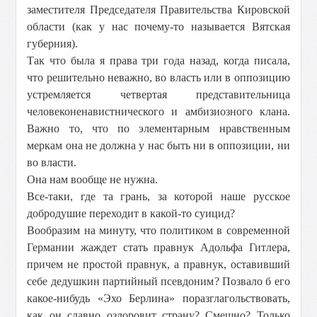
заместителя Председателя Правительства Кировской
области (как у нас почему-то называется Вятская
губерния).
Так что была я права три года назад, когда писала,
что решительно неважно, во власть или в оппозицию
устремляется четвертая представительница
человеконенавистнического и амбизиозного клана.
Важно то, что по элементарным нравственным
меркам она не должна у нас быть ни в оппозиции, ни
во власти.
Она нам вообще не нужна.
Все-таки, где та грань, за которой наше русское
добродушие переходит в какой-то суицид?
Вообразим на минуту, что политиком в современной
Германии жаждет стать правнук Адольфа Гитлера,
причем не простой правнук, а правнук, оставивший
себе дедушкин партийный псевдоним? Позвало б его
какое-нибудь «Эхо Берлина» поразглагольствовать,
как он славно оздоровит страну? Смешно? Только