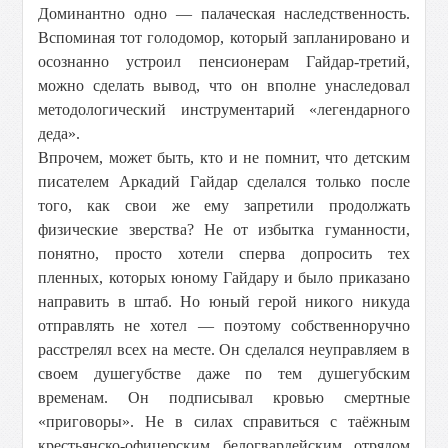
Доминантно одно — палаческая наследственность.
Вспоминая тот голодомор, который запланировано и
осознанно устроил пенсионерам Гайдар-третий,
можно сделать вывод, что он вполне унаследовал
методологический инструментарий «легендарного
деда».
Впрочем, может быть, кто и не помнит, что детским
писателем Аркадий Гайдар сделался только после
того, как свои же ему запретили продолжать
физические зверства? Не от избытка гуманности,
понятно, просто хотели сперва допросить тех
пленных, которых юному Гайдару и было приказано
направить в штаб. Но юный герой никого никуда
отправлять не хотел — поэтому собственноручно
расстрелял всех на месте. Он сделался неуправляем в
своем душегубстве даже по тем душегубским
временам. Он подписывал кровью смертные
«приговоры». Не в силах справиться с таёжным
крестьянско-офицерским белогвардейским отрядом