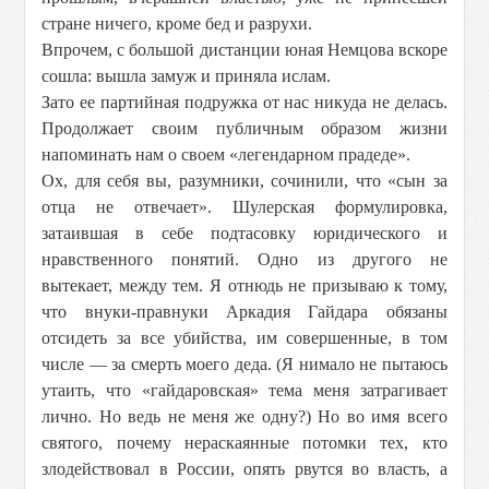
стране ничего, кроме бед и разрухи.
Впрочем, с большой дистанции юная Немцова вскоре
сошла: вышла замуж и приняла ислам.
Зато ее партийная подружка от нас никуда не делась.
Продолжает своим публичным образом жизни
напоминать нам о своем «легендарном прадеде».
Ох, для себя вы, разумники, сочинили, что «сын за
отца не отвечает». Шулерская формулировка,
затаившая в себе подтасовку юридического и
нравственного понятий. Одно из другого не
вытекает, между тем. Я отнюдь не призываю к тому,
что внуки-правнуки Аркадия Гайдара обязаны
отсидеть за все убийства, им совершенные, в том
числе — за смерть моего деда. (Я нимало не пытаюсь
утаить, что «гайдаровская» тема меня затрагивает
лично. Но ведь не меня же одну?) Но во имя всего
святого, почему нераскаянные потомки тех, кто
злодействовал в России, опять рвутся во власть, а