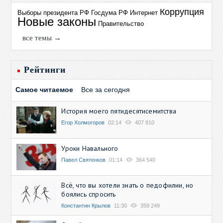
Коррупция
Выборы президента РФ
Госдума РФ
Интернет
Новые законы
Правительство
все темы →
Рейтинги
Самое читаемое
Все за сегодня
История моего пятидесятисемитства
Егор Холмогоров
02:14
407 810
Уроки Навального
Павел Святенков
01:14
364 540
Всё, что вы хотели знать о педофилии, но
боялись спросить
Константин Крылов
11:30
359 249