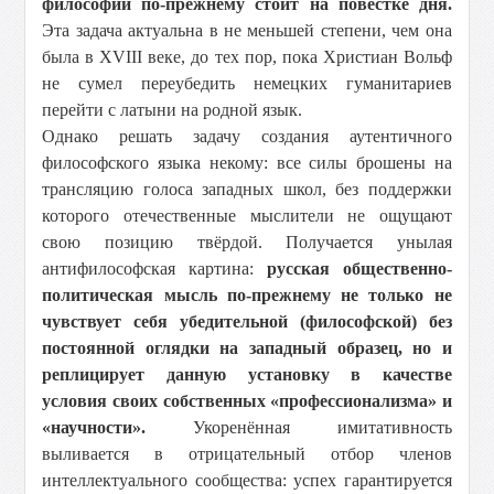
философии по-прежнему стоит на повестке дня.
Эта задача актуальна в не меньшей степени, чем она
была в XVIII веке, до тех пор, пока Христиан Вольф
не сумел переубедить немецких гуманитариев
перейти с латыни на родной язык.
Однако решать задачу создания аутентичного
философского языка некому: все силы брошены на
трансляцию голоса западных школ, без поддержки
которого отечественные мыслители не ощущают
свою позицию твёрдой. Получается унылая
антифилософская картина:
русская общественно-
политическая мысль по-прежнему не только не
чувствует себя убедительной (философской) без
постоянной оглядки на западный образец, но и
реплицирует данную установку в качестве
условия своих собственных «профессионализма» и
«научности».
Укоренённая имитативность
выливается в отрицательный отбор членов
интеллектуального сообщества: успех гарантируется