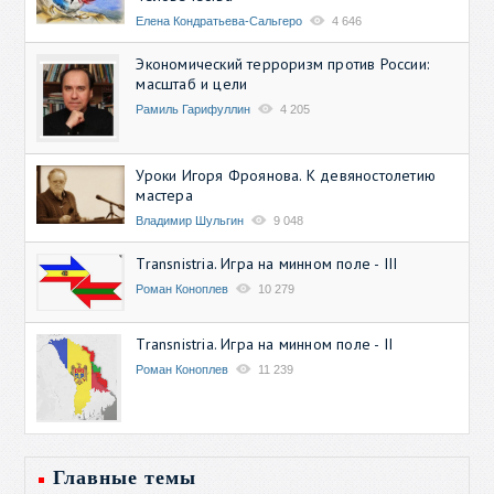
Елена Кондратьева-Сальгеро
4 646
Экономический терроризм против России:
масштаб и цели
Рамиль Гарифуллин
4 205
Уроки Игоря Фроянова. К девяностолетию
мастера
Владимир Шульгин
9 048
Transnistria. Игра на минном поле - III
Роман Коноплев
10 279
Transnistria. Игра на минном поле - II
Роман Коноплев
11 239
Главные темы