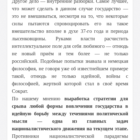
Другое дело — внутренние разборки. Самое лучшее,
что может сделать в данном случае государство —
это не вмешиваться, несмотря на то, что некоторые
силы пытаются спровоцировать его на такое
вмешательство вполне в духе 37-го года и периода
лысенковщины. Руками власти расчистить
интеллектуальное поле для себя любимого — отнюдь
не новый приём и тем более — не только
российский. Подобные попытки знавала и немецкая
философия, не говоря уже об известнейшем примере
такой, отнюдь не только идейной, войны с
философией, жертвой которой стал в своё время
Сократ.
По нашему мнению
выработка стратегии для
срыва любой формы вовлечения государства в
идейную борьбу между течениями политической
мысли — одна из главных задач
националистического движения на текущем этапе.
Противники националистической парадигмы