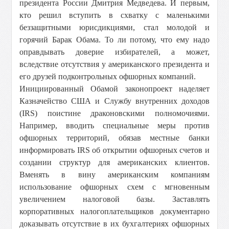
президента России Дмитрия Медведева. И первым,
кто решил вступить в схватку с маленькими
беззащитными юрисдикциями, стал молодой и
горячий Барак Обама. То ли потому, что ему надо
оправдывать доверие избирателей, а может,
вследствие отсутствия у американского президента и
его друзей подконтрольных офшорных компаний.
Инициированный Обамой законопроект наделяет
Казначейство США и Службу внутренних доходов
(IRS) поистине драконовскими полномочиями.
Например, вводить специальные меры против
офшорных территорий, обязав местные банки
информировать IRS об открытии офшорных счетов и
создании структур для американских клиентов.
Вменять в вину американским компаниям
использование офшорных схем с мгновенным
увеличением налоговой базы. Заставлять
корпоративных налогоплательщиков документарно
доказывать отсутствие в их бухгалтериях офшорных