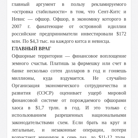
главный аргумент в пользу рекламируемого
«островка стабильности» в том, что Сент-Китс и
Невис — офшор. Офшор, в экономику которого в
2007 г. фанатеющие от островной идиллии
российские предприниматели инвестировали $172
млн. По $4,3 тыс. на каждого китса и невисца.
ГЛАВНЫЙ ВРАГ
Офшорные территории — финансовое воплощение
земного счастья. Платишь за фирмешку или счет в
банке несколько сотен долларов в год и гоняешь
миллионы, куда вздумается. Не случайно
Организация экономического сотрудничества и
развития (ОЭСР) оценивает ущерб мировой
финансовой системе от порождаемого офшорами
хаоса в $1,7 трлн. в год. И это только с
использованием разрешенных национальными
законодательствами схем. Если брать на круг и
легальные, и незаконные операции, потери
возрастают минимум в семь раз, до $11-12 трлн.