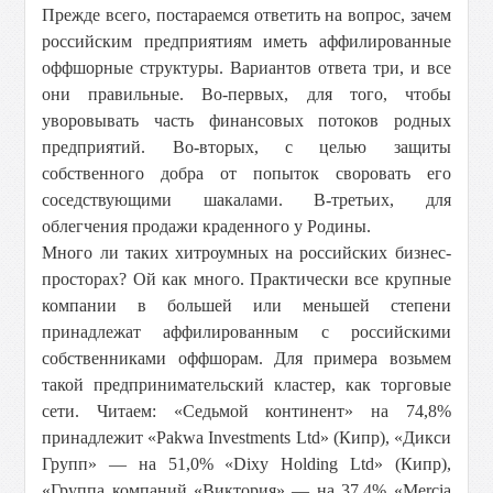
Прежде всего, постараемся ответить на вопрос, зачем
российским предприятиям иметь аффилированные
оффшорные структуры. Вариантов ответа три, и все
они правильные. Во-первых, для того, чтобы
уворовывать часть финансовых потоков родных
предприятий. Во-вторых, с целью защиты
собственного добра от попыток своровать его
соседствующими шакалами. В-третьих, для
облегчения продажи краденного у Родины.
Много ли таких хитроумных на российских бизнес-
просторах? Ой как много. Практически все крупные
компании в большей или меньшей степени
принадлежат аффилированным с российскими
собственниками оффшорам. Для примера возьмем
такой предпринимательский кластер, как торговые
сети. Читаем: «Седьмой континент» на 74,8%
принадлежит «Pakwa Investments Ltd» (Кипр), «Дикси
Групп» — на 51,0% «Dixy Holding Ltd» (Кипр),
«Группа компаний «Виктория» — на 37,4% «Mercia