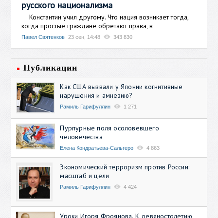
русского национализма
Константин учил другому. Что нация возникает тогда,
когда простые граждане обретают права, в
Павел Святенков
23 сен, 14:48
343 830
Публикации
Как США вызвали у Японии когнитивные
нарушения и амнезию?
Рамиль Гарифуллин
1 271
Пурпурные поля осоловевшего
человечества
Елена Кондратьева-Сальгеро
4 863
Экономический терроризм против России:
масштаб и цели
Рамиль Гарифуллин
4 424
Уроки Игоря Фроянова. К девяностолетию