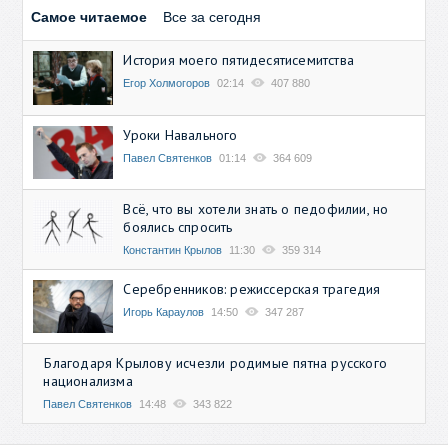
Самое читаемое
Все за сегодня
История моего пятидесятисемитства
Егор Холмогоров
02:14
407 880
Уроки Навального
Павел Святенков
01:14
364 609
Всё, что вы хотели знать о педофилии, но
боялись спросить
Константин Крылов
11:30
359 314
Серебренников: режиссерская трагедия
Игорь Караулов
14:50
347 287
Благодаря Крылову исчезли родимые пятна русского
национализма
Павел Святенков
14:48
343 822