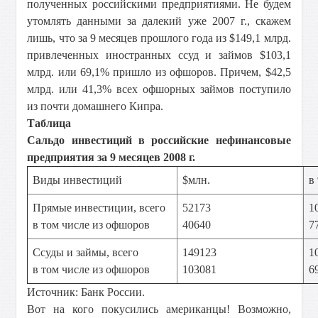
полученных российскими предприятиями. Не будем
утомлять данными за далекий уже 2007 г., скажем
лишь, что за 9 месяцев прошлого года из $149,1 млрд.
привлеченных иностранных ссуд и займов $103,1
млрд. или 69,1% пришло из офшоров. Причем, $42,5
млрд. или 41,3% всех офшорных займов поступило
из почти домашнего Кипра.
Таблица
Сальдо инвестиций в российские нефинансовые
предприятия за 9 месяцев 2008 г.
Виды инвестиций
$млн.
в
Прямые инвестиции, всего
52173
1
в том числе из офшоров
40640
7
Ссуды и займы, всего
149123
1
в том числе из офшоров
103081
6
Источник: Банк России.
Вот на кого покусились американцы! Возможно,