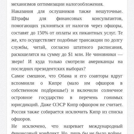
механизмов оптимизации налогообложения.
Наказания для ослушников также нешуточные.
Штрафы для финансовых консультантов,
помогающих уклоняться от налогов через офшоры,
составят до 150% от оплаты их пикантных услуг. Те
же, кто осуществляет подобные трансакции по долгу
службы, читай, согласно штатного расписания,
раскошелятся на сумму до $1 млн. Не чиновники —
звери! И куда только смотрели американцы на
последних президентских выборах?
Самое смешное, что Обама и его соавторы вдруг
вспомнили о Кипре (мало им офшоров в
собственном подбрюшье!) и включили солнечное
островное государство в перечень гонимых
юрисдикций. Даже ОЭСР Кипр офшором не считает.
Россия также собирается исключить Кипр из списка
офшоров.
Не исключено, что назревает международный
финансовый конфликт. Но, лишь бы не было войны.