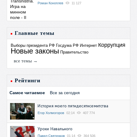
Роман Коноплев
11 127
Главные темы
Коррупция
Выборы президента РФ
Госдума РФ
Интернет
Новые законы
Правительство
все темы →
Рейтинги
Самое читаемое
Все за сегодня
История моего пятидесятисемитства
Егор Холмогоров
02:14
407 774
Уроки Навального
Павел Святенков
01:14
364 506