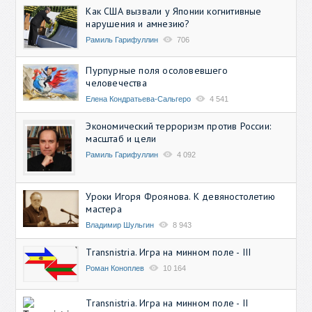
Как США вызвали у Японии когнитивные
нарушения и амнезию?
Рамиль Гарифуллин
706
Пурпурные поля осоловевшего
человечества
Елена Кондратьева-Сальгеро
4 541
Экономический терроризм против России:
масштаб и цели
Рамиль Гарифуллин
4 092
Уроки Игоря Фроянова. К девяностолетию
мастера
Владимир Шульгин
8 943
Transnistria. Игра на минном поле - III
Роман Коноплев
10 164
Transnistria. Игра на минном поле - II