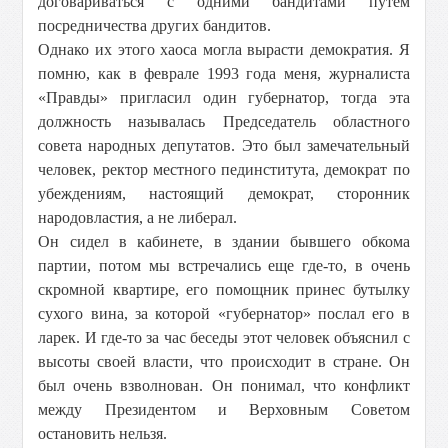
договариваться с одними бандитами путем
посредничества других бандитов.
Однако их этого хаоса могла вырасти демократия. Я
помню, как в феврале 1993 года меня, журналиста
«Правды» пригласил один губернатор, тогда эта
должность называлась Председатель областного
совета народных депутатов. Это был замечательный
человек, ректор местного пединститута, демократ по
убеждениям, настоящий демократ, сторонник
народовластия, а не либерал.
Он сидел в кабинете, в здании бывшего обкома
партии, потом мы встречались еще где-то, в очень
скромной квартире, его помощник принес бутылку
сухого вина, за которой «губернатор» послал его в
ларек. И где-то за час беседы этот человек объяснил с
высоты своей власти, что происходит в стране. Он
был очень взволнован. Он понимал, что конфликт
между Президентом и Верховным Советом
остановить нельзя.