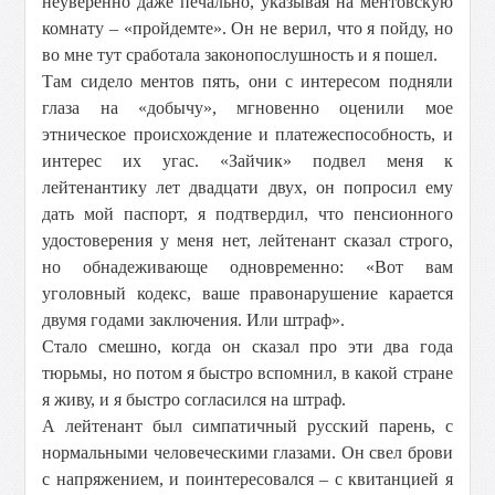
неуверенно даже печально, указывая на ментовскую
комнату – «пройдемте». Он не верил, что я пойду, но
во мне тут сработала законопослушность и я пошел.
Там сидело ментов пять, они с интересом подняли
глаза на «добычу», мгновенно оценили мое
этническое происхождение и платежеспособность, и
интерес их угас. «Зайчик» подвел меня к
лейтенантику лет двадцати двух, он попросил ему
дать мой паспорт, я подтвердил, что пенсионного
удостоверения у меня нет, лейтенант сказал строго,
но обнадеживающе одновременно: «Вот вам
уголовный кодекс, ваше правонарушение карается
двумя годами заключения. Или штраф».
Стало смешно, когда он сказал про эти два года
тюрьмы, но потом я быстро вспомнил, в какой стране
я живу, и я быстро согласился на штраф.
А лейтенант был симпатичный русский парень, с
нормальными человеческими глазами. Он свел брови
с напряжением, и поинтересовался – с квитанцией я