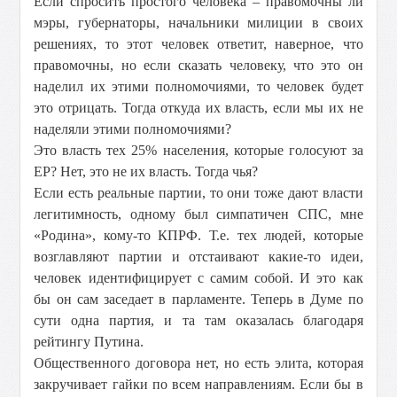
Если спросить простого человека – правомочны ли
мэры, губернаторы, начальники милиции в своих
решениях, то этот человек ответит, наверное, что
правомочны, но если сказать человеку, что это он
наделил их этими полномочиями, то человек будет
это отрицать. Тогда откуда их власть, если мы их не
наделяли этими полномочиями?
Это власть тех 25% населения, которые голосуют за
ЕР? Нет, это не их власть. Тогда чья?
Если есть реальные партии, то они тоже дают власти
легитимность, одному был симпатичен СПС, мне
«Родина», кому-то КПРФ. Т.е. тех людей, которые
возглавляют партии и отстаивают какие-то идеи,
человек идентифицирует с самим собой. И это как
бы он сам заседает в парламенте. Теперь в Думе по
сути одна партия, и та там оказалась благодаря
рейтингу Путина.
Общественного договора нет, но есть элита, которая
закручивает гайки по всем направлениям. Если бы в