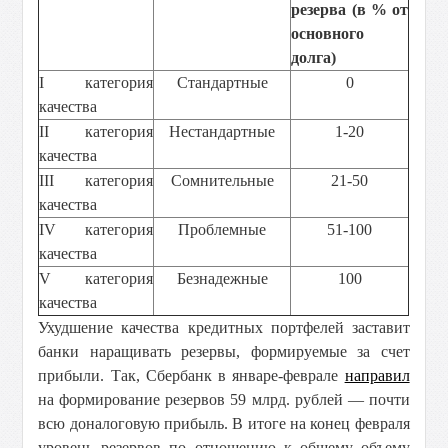
резерва (в % от
основного
долга)
I категория
Стандартные
0
качества
II категория
Нестандартные
1-20
качества
III категория
Сомнительные
21-50
качества
IV категория
Проблемные
51-100
качества
V категория
Безнадежные
100
качества
Ухудшение качества кредитных портфелей заставит
банки наращивать резервы, формируемые за счет
прибыли. Так, Сбербанк в январе-феврале
направил
на формирование резервов 59 млрд. рублей — почти
всю доналоговую прибыль. В итоге на конец февраля
уровень резервов по отношению к общему объему