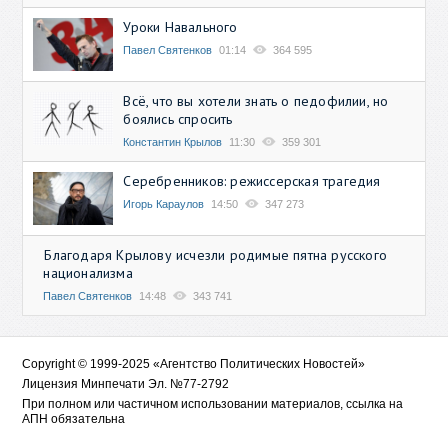
Уроки Навального
Павел Святенков
01:14
364 595
Всё, что вы хотели знать о педофилии, но
боялись спросить
Константин Крылов
11:30
359 301
Серебренников: режиссерская трагедия
Игорь Караулов
14:50
347 273
Благодаря Крылову исчезли родимые пятна русского
национализма
Павел Святенков
14:48
343 741
Copyright © 1999-2025 «Агентство Политических Новостей»
Лицензия Минпечати Эл. №77-2792
При полном или частичном использовании материалов, ссылка на
АПН обязательна