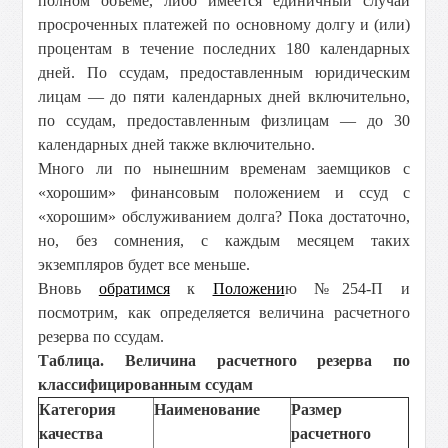
полном объеме, либо имеется единичный случай
просроченных платежей по основному долгу и (или)
процентам в течение последних 180 календарных
дней. По ссудам, предоставленным юридическим
лицам — до пяти календарных дней включительно,
по ссудам, предоставленным физлицам — до 30
календарных дней также включительно.
Много ли по нынешним временам заемщиков с
«хорошим» финансовым положением и ссуд с
«хорошим» обслуживанием долга? Пока достаточно,
но, без сомнения, с каждым месяцем таких
экземпляров будет все меньше.
Вновь
обратимся
к
Положени
ю №254-П и
посмотрим, как определяется величина расчетного
резерва по ссудам.
Таблица. Величина расчетного резерва по
классифицированным ссудам
Категория
Наименование
Размер
качества
расчетного