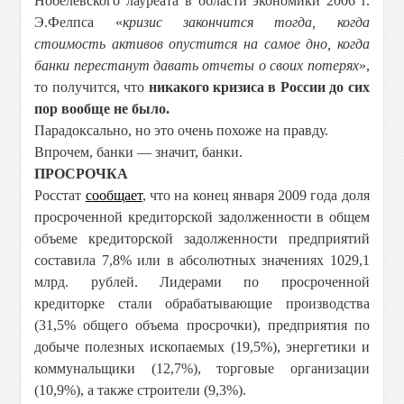
Нобелевского лауреата в области экономики 2006 г.
Э.Фелпса «
кризис закончится тогда, когда
стоимость активов опустится на самое дно, когда
банки перестанут давать отчеты о своих потерях
»,
то получится, что
никакого кризиса в России до сих
пор вообще не было.
Парадоксально, но это очень похоже на правду.
Впрочем, банки — значит, банки.
ПРОСРОЧКА
Росстат
сообщает
, что на конец января 2009 года доля
просроченной кредиторской задолженности в общем
объеме кредиторской задолженности предприятий
составила 7,8% или в абсолютных значениях 1029,1
млрд. рублей. Лидерами по просроченной
кредиторке стали обрабатывающие производства
(31,5% общего объема просрочки), предприятия по
добыче полезных ископаемых (19,5%), энергетики и
коммунальщики (12,7%), торговые организации
(10,9%), а также строители (9,3%).