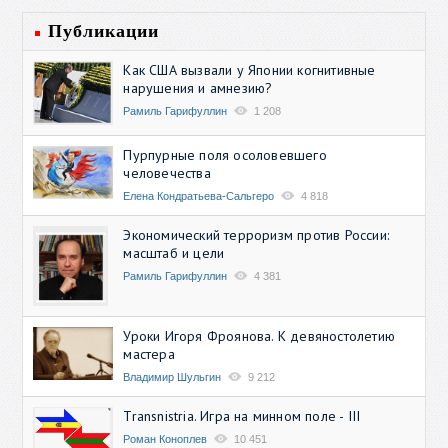
Публикации
Как США вызвали у Японии когнитивные
нарушения и амнезию?
Рамиль Гарифуллин
1 208
Пурпурные поля осоловевшего
человечества
Елена Кондратьева-Сальгеро
4 818
Экономический терроризм против России:
масштаб и цели
Рамиль Гарифуллин
4 381
Уроки Игоря Фроянова. К девяностолетию
мастера
Владимир Шульгин
9 212
Transnistria. Игра на минном поле - III
Роман Коноплев
10 451