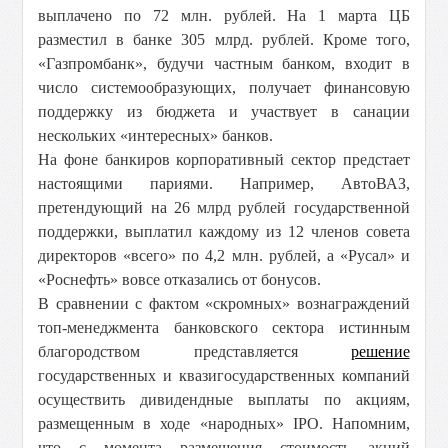
выплачено по 72 млн. рублей. На 1 марта ЦБ
разместил в банке 305 млрд. рублей. Кроме того,
«Газпромбанк», будучи частным банком, входит в
число системообразующих, получает финансовую
поддержку из бюджета и участвует в санации
нескольких «интересных» банков.
На фоне банкиров корпоративный сектор предстает
настоящими париями. Например, АвтоВАЗ,
претендующий на 26 млрд рублей государственной
поддержки, выплатил каждому из 12 членов совета
директоров «всего» по 4,2 млн. рублей, а «Русал» и
«Роснефть» вовсе отказались от бонусов.
В сравнении с фактом «скромных» вознаграждений
топ-менеджмента банковского сектора истинным
благородством представляется
решение
государственных и квазигосударственных компаний
осуществить дивидендные выплаты по акциям,
размещенным в ходе «народных» IPO. Напомним,
что с момента размещения стоимость акций