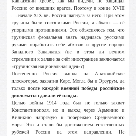
Кавказский хребет, как мы видели, не защищал
Россию от внешних врагов. Поэтому в конце XVIII
— начале XIX вв. Россия шагнула за него. При этом
грузины были союзниками России, а абхазы — её
упорными противниками. Это объяснялось тем, что
грузинская феодальная знать надеялась русскими
руками поработить себе абхазов и другие народы
Западного Закавказья (не в этом ли вечном
стремлении к халяве за счёт иностранцев заключается
«грузинская национальная идея»?)
Постепенно Россия вышла на Анатолийское
плоскогорье, захватив Карс. Могла бы и Эрзурум, да
только
после каждой военной победы российские
дипломаты сдавали её плоды.
Целью войны 1914 года был не только захват
Константинополя, но и выход через Армению и
Киликию напрямую к побережью Средиземного
моря. Это и стало бы достижением естественных
рубежей России на этом направлении. Не