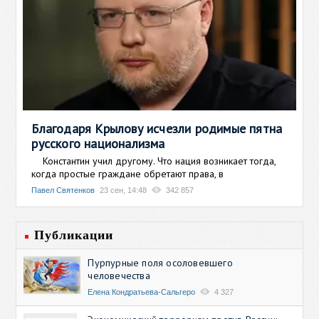
Благодаря Крылову исчезли родимые пятна
русского национализма
Константин учил другому. Что нация возникает тогда,
когда простые граждане обретают права, в
Павел Святенков
23 сен, 14:48
342 857
Публикации
Пурпурные поля осоловевшего
человечества
Елена Кондратьева-Сальгеро
4 327