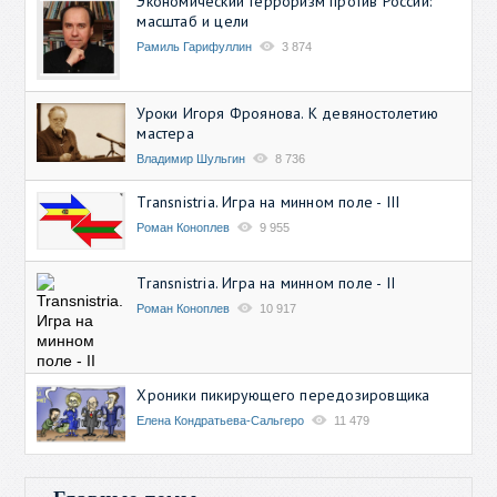
Экономический терроризм против России:
масштаб и цели
Рамиль Гарифуллин
3 874
Уроки Игоря Фроянова. К девяностолетию
мастера
Владимир Шульгин
8 736
Transnistria. Игра на минном поле - III
Роман Коноплев
9 955
Transnistria. Игра на минном поле - II
Роман Коноплев
10 917
Хроники пикирующего передозировщика
Елена Кондратьева-Сальгеро
11 479