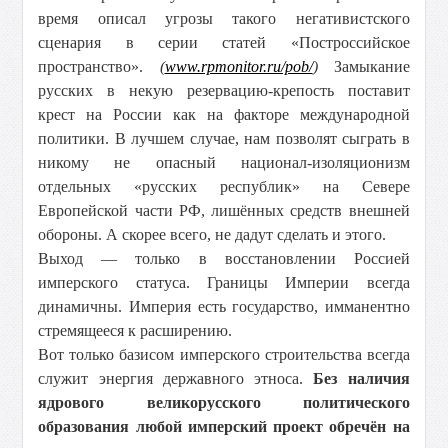
время описал угрозы такого негативистского
сценария в серии статей «Построссийское
пространство».
(
www.rpmonitor.ru/pob/
)
Замыкание
русских в некую резервацию-крепость поставит
крест на России как на факторе международной
политики. В лучшем случае, нам позволят сыграть в
никому не опасный национал-изоляционизм
отдельных «русских республик» на Севере
Европейской части РФ, лишённых средств внешней
обороны. А скорее всего, не дадут сделать и этого.
Выход — только в восстановлении Россией
имперского статуса. Границы Империи всегда
динамичны. Империя есть государство, имманентно
стремящееся к расширению.
Вот только базисом имперского строительства всегда
служит энергия державного этноса.
Без наличия
ядрового великорусского политического
образования любой имперский проект обречён на