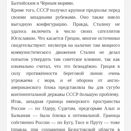
Балтийским и Чёрным морями.
Кроме того, СССР получил крупное предполье перед
своими западными рубежами. Оно также имело
выгодную конфигурацию. Правда, Сталину не
удалось включить в число своих сателлитов
Югославию. Что касается Греции, многие источники
свидетельствуют: несмотря на наличие там мощного
коммунистического движения Сталин не делал
попыток утвердить там советское влияние, так как
изначально считал, что это безнадёжно. Греция в
силу протяжённости береговой линии очень
угрожаема с моря, и её оборона от англо-
американского блока представляла бы для сугубо
континентальной державы СССР большую проблему.
Итак, западная граница имперского пространства
России — по Одеру, Судетам, предгорьям Альп и
Балканам — была близка к оптимальной. Граница
собственно России — по Бугу, Тисе и Пруту — тоже
(правда, при сохранении Белостокской области в