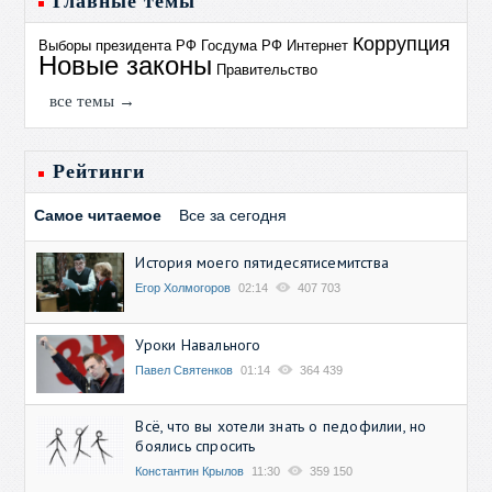
Главные темы
Коррупция
Выборы президента РФ
Госдума РФ
Интернет
Новые законы
Правительство
все темы →
Рейтинги
Самое читаемое
Все за сегодня
История моего пятидесятисемитства
Егор Холмогоров
02:14
407 703
Уроки Навального
Павел Святенков
01:14
364 439
Всё, что вы хотели знать о педофилии, но
боялись спросить
Константин Крылов
11:30
359 150