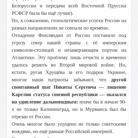
Белоруссии и передачи всей Восточной Пруссии
РСФСР была бы ещё лучше).
Но, к сожалению, геополитические успехи России на
разных направлениях не совпали по времени.
Отпадение Финляндии от России поставило под
угрозу север нашей страны с её имперским
символом-столицей и незамерзающим портом на
Атлантике. Эту проблему лишь отчасти и временно
удалось решить во Второй мировой войне. Но,
кстати, ругая Хрущёва за его подарок Украине,
многие наши патриоты забывают, что
другой
спонтанный шаг Никиты Сергеича — лишение
Карелии статуса союзной республики — оказался
на удивление дальновидным:
иначе бы в начале 90-
х не только Калининград, но и Мурманск был бы
отрезан от России.
Очень многое было упущено не только советскими
вождями, но ещё раньше Российской империей.