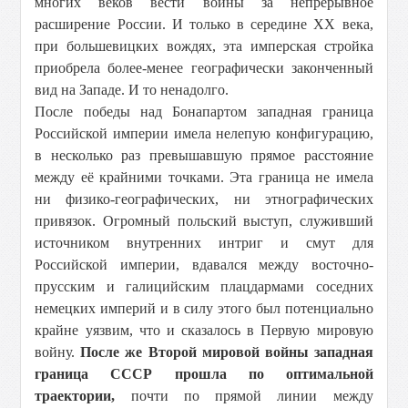
многих веков вести войны за непрерывное
расширение России. И только в середине ХХ века,
при большевицких вождях, эта имперская стройка
приобрела более-менее географически законченный
вид на Западе. И то ненадолго.
После победы над Бонапартом западная граница
Российской империи имела нелепую конфигурацию,
в несколько раз превышавшую прямое расстояние
между её крайними точками. Эта граница не имела
ни физико-географических, ни этнографических
привязок. Огромный польский выступ, служивший
источником внутренних интриг и смут для
Российской империи, вдавался между восточно-
прусским и галицийским плацдармами соседних
немецких империй и в силу этого был потенциально
крайне уязвим, что и сказалось в Первую мировую
войну.
После же Второй мировой войны западная
граница СССР прошла по оптимальной
траектории,
почти по прямой линии между