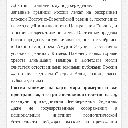
события — лишнее тому подтверждение.
Западные границы России лежат на бескрайней
плоской Восточно-Европейской равнине, постепенно
переходящей в низменности Центральной Европы, и
зацепиться здесь тоже не за что. Восточные пределы
России продолжали увеличиваться, пока не упёрлись
в Тихий океан, а реки Амур и Уссури — достаточно
условная граница с Китаем. Наконец, только горные
хребты Тянь-Шаня, Памира и Копетдага могли
считаться естественными южными рубежами России
— но после утраты Средней Азии, граница здесь
зыбка и уязвима.
Россия занимает на карте мира примерно то же
пространство, что три с половиной столетия назад,
накануне присоединения Левобережной Украины.
Даже не государственные соображения, а
национальный инстинкт геополитической
безопасности побуждал русских на протяжении