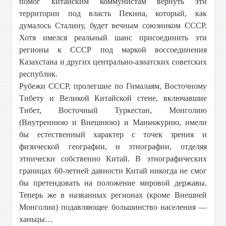
помог китайским коммунистам вернуть эти
территории под власть Пекина, который, как
думалось Сталину, будет вечным союзником СССР.
Хотя имелся реальный шанс присоединить эти
регионы к СССР под маркой воссоединения
Казахстана и других центрально-азиатских советских
республик.
Рубежи СССР, пролегшие по Гималаям, Восточному
Тибету и Великой Китайской стене, включавшие
Тибет, Восточный Туркестан, Монголию
(Внутреннюю и Внешнюю) и Маньчжурию, имели
бы естественный характер с точек зрения и
физической географии, и этнографии, отделяя
этнически собственно Китай. В этнографических
границах 60-летней давности Китай никогда не смог
бы претендовать на положение мировой державы.
Теперь же в названных регионах (кроме Внешней
Монголии) подавляющее большинство населения —
ханьцы…