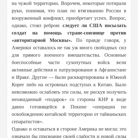
на чужой территории. Впрочем, некоторые потирали
руки, понимая, что план по втягиванию России в
вооруженный конфликт, приобретает успех. Вопрос,
однако, стоял ребром:
следует ли США посылать
солдат на помощь стране-союзнице против
«авторитарной Москвы».
По правде говоря, у
Америки оставалось не так уж много свободных сил
для прямого военного вмешательства. Основные
боеспособные части сухопутных войск вели
активные действия и патрулирование в Афганистане
и Ираке. Другие — были расквартированы в Южной
Корее либо на островных подступах к Китаю. Было
невозможно ослаблять эти силы, не рискуя получить
неожиданный «подарок» со стороны КНР в виде
давно готовящейся в Пекине «операции по
освобождению китайской территории от тайваньских
сепаратистов».
Однако и оставаться в стороне Америка не могла: это
означало бы признание своей слабости и новой силы