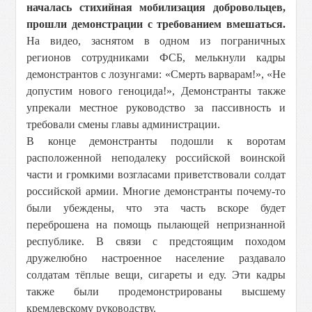
началась стихийная мобилизация добровольцев,
прошли демонстрации с требованием вмешаться.
На видео, заснятом в одном из пограничных
регионов сотрудниками ФСБ, мелькнули кадры
демонстрантов с лозунгами: «Смерть варварам!», «Не
допустим нового геноцида!», Демонстранты также
упрекали местное руководство за пассивность и
требовали смены главы администрации.
В конце демонстранты подошли к воротам
расположенной неподалеку российской воинской
части и громкими возгласами приветствовали солдат
российской армии. Многие демонстранты почему-то
были убеждены, что эта часть вскоре будет
переброшена на помощь пылающей непризнанной
республике. В связи с предстоящим походом
дружелюбно настроенное население раздавало
солдатам тёплые вещи, сигареты и еду. Эти кадры
также были продемонстрированы высшему
кремлевскому руководству.