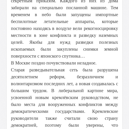
секретным приказом. Каждого из них из дома
забирали на специально посланной машине. Тем
временем в небо были запущены импортные
беспилотные летательные аппараты, которые
постоянно находясь в воздухе вели рекогносцировку
местности в зоне конфликта и разведку наземных
целей. Якобы для нужд разведки полезных
ископаемых были закуплены снимки земной
поверхности с японского спутника…
В Москве поздно почувствовали неладное.
Старая разведывательная сеть была разрушена
десятилетием реформ, безразличием и
волюнтаризмом последних лет, а новая создавалась с
большим трудом. В либеральной картине мира,
усвоенной новым кремлёвским руководством, не
было места для вооруженных конфликтов между
демократическими государствами. Кремлевские
руководители также считали свою страну
демократией, поэтому были уверены, что