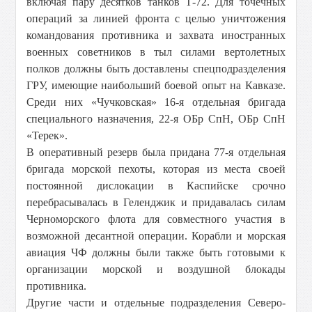
включая пару десятков танков Т-72. Для точечных
операций за линией фронта с целью уничтожения
командования противника и захвата иностранных
военных советников в тыл силами вертолетных
полков должны быть доставлены спецподразделения
ГРУ, имеющие наибольший боевой опыт на Кавказе.
Среди них «Чучковская» 16-я отдельная бригада
специального назначения, 22-я ОБр СпН, ОБр СпН
«Терек».
В оперативный резерв была придана 77-я отдельная
бригада морской пехоты, которая из места своей
постоянной дислокации в Каспийске срочно
перебрасывалась в Геленджик и придавалась силам
Черноморского флота для совместного участия в
возможной десантной операции. Корабли и морская
авиация ЧФ должны были также быть готовыми к
организации морской и воздушной блокады
противника.
Другие части и отдельные подразделения Северо-