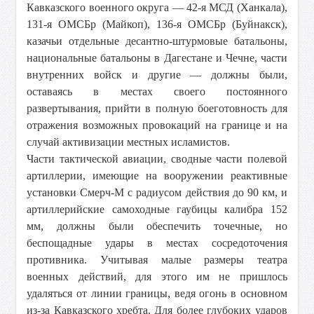
Кавказского военного округа — 42-я МСД (Ханкала),
131-я ОМСБр (Майкоп), 136-я ОМСБр (Буйнакск),
казачьи отдельные десантно-штурмовые батальоны,
национальные батальоны в Дагестане и Чечне, части
внутренних войск и другие — должны были,
оставаясь в местах своего постоянного
развертывания, прийти в полную боеготовность для
отражения возможных провокаций на границе и на
случай активизации местных исламистов.
Части тактической авиации, сводные части полевой
артиллерии, имеющие на вооружении реактивные
установки Смерч-М с радиусом действия до 90 км, и
артиллерийские самоходные гаубицы калибра 152
мм, должны были обеспечить точечные, но
беспощадные удары в местах сосредоточения
противника. Учитывая малые размеры театра
военных действий, для этого им не пришлось
удаляться от линии границы, ведя огонь в основном
из-за Кавказского хребта. Для более глубоких ударов