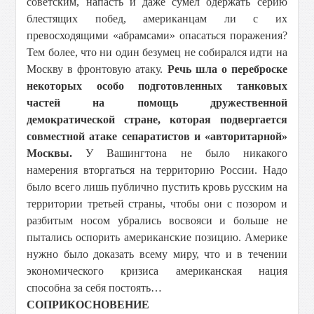
советским, напасть и даже сумел одержать серию
блестящих побед, американцам ли с их
превосходящими «абрамсами» опасаться поражения?
Тем более, что ни один безумец не собирался идти на
Москву в фронтовую атаку.
Речь шла о переброске
некоторых особо подготовленных танковых
частей на помощь дружественной
демократической стране, которая подвергается
совместной атаке сепаратистов и «авторитарной»
Москвы.
У Вашингтона не было никакого
намерения вторгаться на территорию России. Надо
было всего лишь публично пустить кровь русским на
территории третьей страны, чтобы они с позором и
разбитым носом убрались восвояси и больше не
пытались оспорить американские позицию. Америке
нужно было доказать всему миру, что и в течении
экономического кризиса американская нация
способна за себя постоять…
СОПРИКОСНОВЕНИЕ