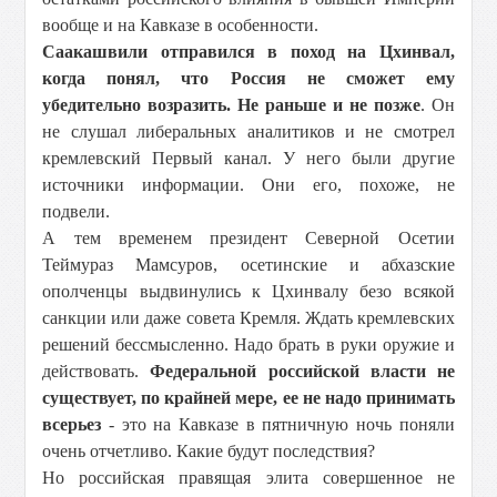
вообще и на Кавказе в особенности.
Саакашвили отправился в поход на Цхинвал,
когда понял, что Россия не сможет ему
убедительно возразить. Не раньше и не позже
. Он
не слушал либеральных аналитиков и не смотрел
кремлевский Первый канал. У него были другие
источники информации. Они его, похоже, не
подвели.
А тем временем президент Северной Осетии
Теймураз Мамсуров, осетинские и абхазские
ополченцы выдвинулись к Цхинвалу безо всякой
санкции или даже совета Кремля. Ждать кремлевских
решений бессмысленно. Надо брать в руки оружие и
действовать.
Федеральной российской власти не
существует, по крайней мере, ее не надо принимать
всерьез
- это на Кавказе в пятничную ночь поняли
очень отчетливо. Какие будут последствия?
Но российская правящая элита совершенное не