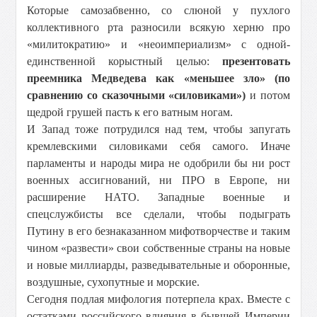
Которые самозабвенно, со слюной у пухлого
коллективного рта разносили всякую херню про
«милитократию» и «неоимпериализм» с одной-
единственной корыстный целью:
презентовать
преемника Медведева как «меньшее зло» (по
сравнению со сказочными «силовиками»)
и потом
щедрой грушей пасть к его ватным ногам.
И Запад тоже потрудился над тем, чтобы запугать
кремлевскими силовиками себя самого. Иначе
парламенты и народы мира не одобрили бы ни рост
военных ассигнований, ни ПРО в Европе, ни
расширение НАТО. Западные военные и
спецслужбисты все сделали, чтобы подыграть
Путину в его безнаказанном мифотворчестве и таким
чином «развести» свои собственные страны на новые
и новые миллиарды, разведывательные и оборонные,
воздушные, сухопутные и морские.
Сегодня подлая мифология потерпела крах. Вместе с
остатками российского влияния в бывшей Империи