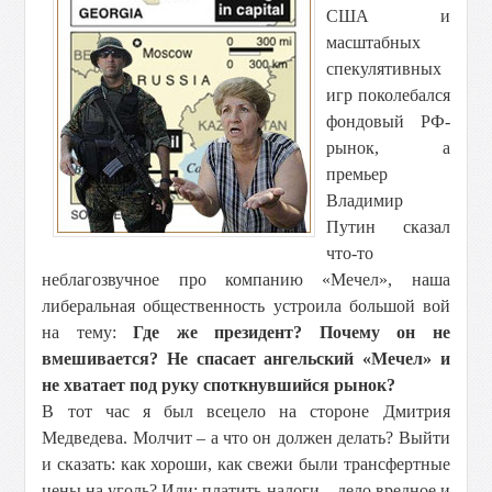
США и
масштабных
спекулятивных
игр поколебался
фондовый РФ-
рынок, а
премьер
Владимир
Путин сказал
что-то
неблагозвучное про компанию «Мечел», наша
либеральная общественность устроила большой вой
на тему:
Где же президент? Почему он не
вмешивается? Не спасает ангельский «Мечел» и
не хватает под руку споткнувшийся рынок?
В тот час я был всецело на стороне Дмитрия
Медведева. Молчит – а что он должен делать? Выйти
и сказать: как хороши, как свежи были трансфертные
цены на уголь? Или: платить налоги – дело вредное и