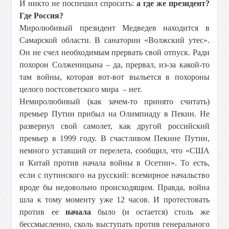
И никто не поспешил спросить:
а где же президент?
Где Россия?
Миролюбивый президент Медведев находится в
Самарской области. В санатории «Волжский утес».
Он не счел необходимым прервать свой отпуск. Ради
похорон Солженицына – да, прервал, из-за какой-то
там войны, которая вот-вот выльется в похороны
целого постсоветского мира – нет.
Немиролюбивый (как зачем-то принято считать)
премьер Путин прибыл на Олимпиаду в Пекин. Не
развернул свой самолет, как другой российский
премьер в 1999 году. В счастливом Пекине Путин,
немного уставший от перелета, сообщил, что «США
и Китай против начала войны в Осетии». То есть,
если с путинского на русский: всемирное начальство
вроде бы недовольно происходящим. Правда, война
шла к тому моменту уже 12 часов. И протестовать
против ее
начала
было (и остается) столь же
бессмысленно, сколь выступать против генерального