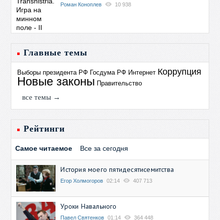
Роман Коноплев
10 938
Главные темы
Коррупция
Выборы президента РФ
Госдума РФ
Интернет
Новые законы
Правительство
все темы →
Рейтинги
Самое читаемое
Все за сегодня
История моего пятидесятисемитства
Егор Холмогоров
02:14
407 713
Уроки Навального
Павел Святенков
01:14
364 448