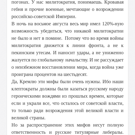
погонах. У нас милитократия, понимаешь. Кровавая
гебня и прочие военные, мечтающие о возрождении
российско-советской Империи.
В ночь на восьмое августа весь мир имел 120%-ную
возможность убедиться, что никакой милитократии
не было и нет в помине. Потому что во время войны
милитократия движется к линии фронта, а не к
пекинским утесам. И наносит удары, а не униженно
жалуется по глобальному начальству. И не рассуждает
о неизбежном восстановлении мира, когда война уже
проиграна процентов на шестьдесят.
Да, Кремлю эти мифы были очень нужны. Ибо наши
клептократы должны были казаться русскому народу
героическими вождями из прошлых времен, которые
если и украли все, что осталось от советской власти,
то только ради возрождения этой великой власти и
великой страны.
Но за распространение этих мифов несут полную
ответственность и русские титулярные либералы.