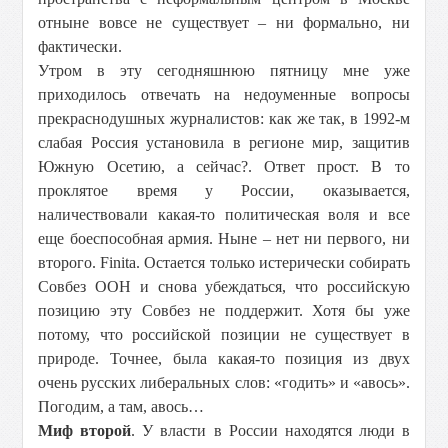
отныне вовсе не существует – ни формально, ни
фактически.
Утром в эту сегодняшнюю пятницу мне уже
приходилось отвечать на недоуменные вопросы
прекраснодушных журналистов: как же так, в 1992-м
слабая Россия установила в регионе мир, защитив
Южную Осетию, а сейчас?. Ответ прост. В то
проклятое время у России, оказывается,
наличествовали какая-то политическая воля и все
еще боеспособная армия. Ныне – нет ни первого, ни
второго. Finita. Остается только истерически собирать
Совбез ООН и снова убеждаться, что российскую
позицию эту Совбез не поддержит. Хотя бы уже
потому, что российской позиции не существует в
природе. Точнее, была какая-то позиция из двух
очень русских либеральных слов: «годить» и «авось».
Погодим, а там, авось…
Миф второй
. У власти в России находятся люди в