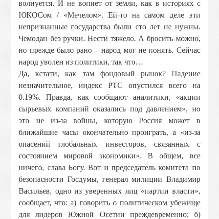
волнуется. И не вопиет от земли, как в историях с
ЮКОСом / «Мечелом». Ей-то на самом деле эти
непризнанные государства были сто лет не нужны.
Чемодан без ручки. Нести тяжело. А бросить можно,
но прежде было рано – народ мог не понять. Сейчас
народ уволен из политики, так что…
Да, кстати, как там фондовый рынок? Падение
незначительное, индекс РТС опустился всего на
0.19%. Правда, как сообщают аналитики, «акции
сырьевых компаний оказались под давлением», но
это не из-за войны, которую Россия может в
ближайшие часы окончательно проиграть, а «из-за
опасений глобальных инвесторов, связанных с
состоянием мировой экономики». В общем, все
ничего, слава Богу. Вот и председатель комитета по
безопасности Госдумы, генерал милиции Владимир
Васильев, одно из уверенных лиц «партии власти»,
сообщает, что: а) говорить о политическом убежище
для лидеров Южной Осетии преждевременно; б)