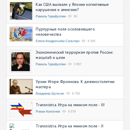
Как США вызвали у Японии когнитивные
нарушения и амнезию?
Рамиль Гарифуллин
90
Пурпурные поля осоловевшего
человечества
Елена Кондратьева-Сальгеро
4 349
Экономический терроризм против России:
масштаб и цели
Рамиль Гарифуллин
3 897
Уроки Игоря Фроянова. К девяностолетию
мастера
Владимир Шульгин
8 759
Transnistria. Игра на минном поле - III
Роман Коноплев
9 978
Transnistria. Игра на минном поле - II