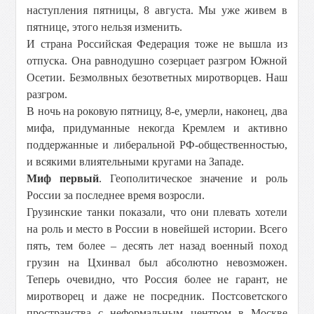
наступления пятницы, 8 августа. Мы уже живем в
пятнице, этого нельзя изменить.
И страна Российская Федерация тоже не вышла из
отпуска. Она равнодушно созерцает разгром Южной
Осетии. Безмолвных безответных миротворцев. Наш
разгром.
В ночь на роковую пятницу, 8-е, умерли, наконец, два
мифа, придуманные некогда Кремлем и активно
поддержанные и либеральной РФ-общественностью,
и всякими влиятельными кругами на Западе.
Миф первый
. Геополитическое значение и роль
России за последнее время возросли.
Грузинские танки показали, что они плевать хотели
на роль и место в России в новейшей истории. Всего
пять, тем более – десять лет назад военный поход
грузин на Цхинвал был абсолютно невозможен.
Теперь очевидно, что Россия более не гарант, не
миротворец и даже не посредник. Постсоветского
пространства с неформальным центром в Москве